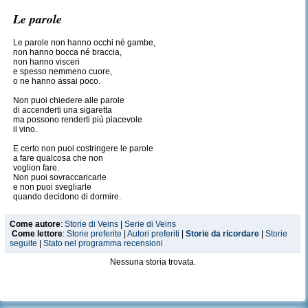
Le parole
Le parole non hanno occhi né gambe,
non hanno bocca né braccia,
non hanno visceri
e spesso nemmeno cuore,
o ne hanno assai poco.
Non puoi chiedere alle parole
di accenderti una sigaretta
ma possono renderti più piacevole
il vino.
E certo non puoi costringere le parole
a fare qualcosa che non
voglion fare.
Non puoi sovraccaricarle
e non puoi svegliarle
quando decidono di dormire.
A volte
Come autore
:
Storie di Veins
|
Serie di Veins
le parole ti tratteranno bene,
Come lettore
:
Storie preferite
|
Autori preferiti
|
Storie da ricordare
|
Storie
a seconda di quel
seguite
|
Stato nel programma recensioni
che gli chiedi
di fare.
Nessuna storia trovata.
Altre volte,
ti tratteranno male,
qualunque cosa
tu gli chieda di fare.