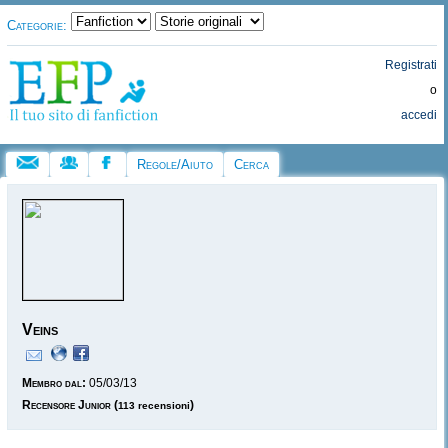
Categorie:
Registrati
o
accedi
Regole/Aiuto
Cerca
Veins
Membro dal:
05/03/13
Recensore Junior
(
)
113 recensioni