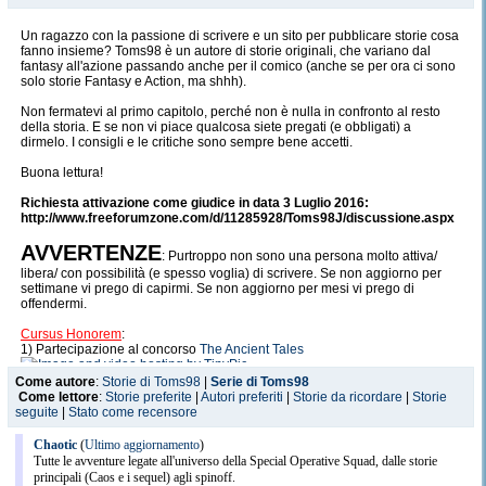
Un ragazzo con la passione di scrivere e un sito per pubblicare storie cosa
fanno insieme? Toms98 è un autore di storie originali, che variano dal
fantasy all'azione passando anche per il comico (anche se per ora ci sono
solo storie Fantasy e Action, ma shhh).
Non fermatevi al primo capitolo, perché non è nulla in confronto al resto
della storia. E se non vi piace qualcosa siete pregati (e obbligati) a
dirmelo. I consigli e le critiche sono sempre bene accetti.
Buona lettura!
Richiesta attivazione come giudice in data 3 Luglio 2016:
http://www.freeforumzone.com/d/11285928/Toms98J/discussione.aspx
AVVERTENZE
: Purtroppo non sono una persona molto attiva/
libera/ con possibilità (e spesso voglia) di scrivere. Se non aggiorno per
settimane vi prego di capirmi. Se non aggiorno per mesi vi prego di
offendermi.
Cursus Honorem
:
1) Partecipazione al concorso
The Ancient Tales
Come autore
:
Storie di Toms98
|
Serie di Toms98
Come lettore
:
Storie preferite
|
Autori preferiti
|
Storie da ricordare
|
Storie
seguite
|
Stato come recensore
Chaotic
(
Ultimo aggiornamento
)
Tutte le avventure legate all'universo della Special Operative Squad, dalle storie
principali (Caos e i sequel) agli spinoff.