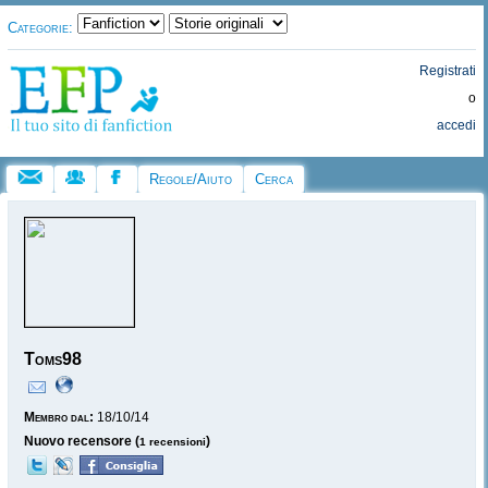
Categorie:
Registrati
o
accedi
Regole/Aiuto
Cerca
Toms98
Membro dal:
18/10/14
Nuovo recensore (
)
1 recensioni