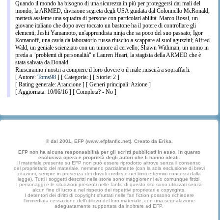
Quando il mondo ha bisogno di una sicurezza in più per proteggersi dai mali del
mondo, la ARMED, divisione segreta degli USA guidata dal Colonnello McRonald,
metterà assieme una squadra di persone con particolari abilità: Marco Rossi, un
giovane italiano che dopo aver toccato un bastone ha il potere di controllare gli
elementi; Jeshi Yamamoto, un'apprendista ninja che sa poco del suo passato; Igor
Romanoff, una cavia da laboratorio russa riuscito a scappare ai suoi aguzzini; Alfred
Wald, un geniale scienziato con un tumore al cervello; Shawn Withman, un uomo in
preda a "problemi di personalità" e Lauren Heart, la stagista della ARMED che è
stata salvata da Donald.
Riusciranno i nostri a compiere il loro dovere o il male riuscirà a sopraffarli.
[ Autore:
Toms98
] [ Categoria: ] [ Storie: 2 ]
[ Rating generale: Arancione ] [ Generi principali: Azione ]
[ Aggiornata: 10/06/16 ] [ Completa? - No ]
© dal 2001, EFP (www.efpfanfic.net). Creato da Erika.
EFP non ha alcuna responsabilità per gli scritti pubblicati in esso, in quanto
esclusiva opera e proprietà degli autori che li hanno ideati.
Il materiale presente su EFP non può essere riprodotto altrove senza il consenso
del proprietario del materiale, nemmeno parzialmente (con la sola esclusione di brevi
citazioni, sempre in presenza dei dovuti credits e nei limiti e termini concessi dalla
legge). Tutti i soggetti descritti nelle storie sono maggiorenni e/o comunque fittizi.
I personaggi e le situazioni presenti nelle fanfic di questo sito sono utilizzati senza
alcun fine di lucro e nel rispetto dei rispettivi proprietari e copyrights.
I detentori dei diritti di copyright sfruttati nelle fan fiction possono richiedere
l'immediata cessazione dell'utilizzo del loro materiale, con una segnalazione
adeguatamente supportata da inoltrare ad EFP.