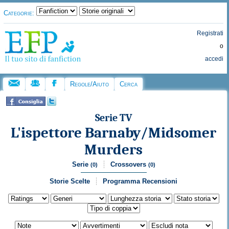
Categorie:
Registrati
o
accedi
Regole/Aiuto
Cerca
Serie TV
L'ispettore Barnaby/Midsomer
Murders
Serie
Crossovers
(0)
(0)
Storie Scelte
Programma Recensioni