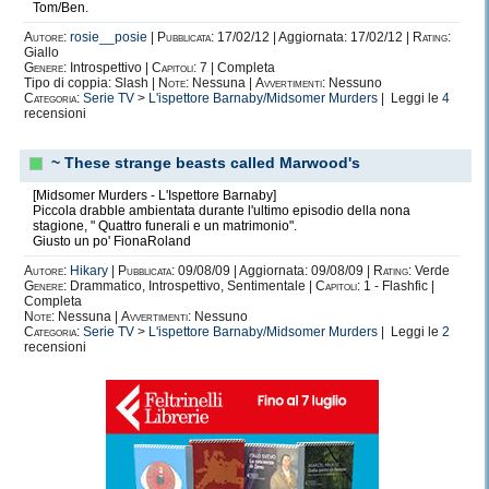
Tom/Ben.
Autore:
rosie__posie
|
Pubblicata:
17/02/12 | Aggiornata: 17/02/12 |
Rating:
Giallo
Genere:
Introspettivo |
Capitoli:
7 | Completa
Tipo di coppia: Slash |
Note:
Nessuna |
Avvertimenti:
Nessuno
Categoria:
Serie TV
>
L'ispettore Barnaby/Midsomer Murders
| Leggi le
4
recensioni
~ These strange beasts called Marwood's
[Midsomer Murders - L'Ispettore Barnaby]
Piccola drabble ambientata durante l'ultimo episodio della nona
stagione, " Quattro funerali e un matrimonio".
Giusto un po' FionaRoland
Autore:
Hikary
|
Pubblicata:
09/08/09 | Aggiornata: 09/08/09 |
Rating:
Verde
Genere:
Drammatico, Introspettivo, Sentimentale |
Capitoli:
1 - Flashfic |
Completa
Note:
Nessuna |
Avvertimenti:
Nessuno
Categoria:
Serie TV
>
L'ispettore Barnaby/Midsomer Murders
| Leggi le
2
recensioni