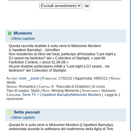
Moments
-
Ultimo capitolo
Questa raccolta drabble è sulla serie tv Midsomer Murders
(L'ispettore Barnaby) - John/Ben
Non resistendo al ritmo del beat, partecipo all'iniziativa "Last night a
DJ saved my fanfiction" del « Collection of Starlight, » said Mr
Fanfiction Contest, « since 01.06.08 »
Alcune drabble partecipano infatti a "Last night a DJ saved... my
fanfiction!" del Collection of Starlight.
Autore:
rosie__posie
|
Pubblicata:
17/02/12 | Aggiornata: 08/03/12 |
Rating:
Verde
Genere:
Romantico |
Capitoli:
8 - Raccolta di Drabbles | In corso
Tipo di coppia: Slash |
Note:
Missing Moments |
Avvertimenti:
Nessuno
Categoria:
Serie TV
>
L'ispettore Barnaby/Midsomer Murders
| Leggi le
1
recensioni
Sette peccati
-
Ultimo capitolo
Questa fic è sulla serie tv Midsomer Murders (L'ispettore Barnaby),
ambientata durante la settimana del matrimonio della figlia di Tom.