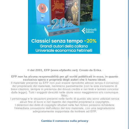
© dal 2001, EFP (www.efpfanfic.net). Creato da Erika.
EFP non ha alcuna responsabilità per gli scritti pubblicati in esso, in quanto
esclusiva opera e proprietà degli autori che li hanno ideati.
Il materiale presente su EFP non può essere riprodotto altrove senza il consenso
del proprietario del materiale, nemmeno parzialmente (con la sola esclusione di
brevi citazioni, sempre in presenza dei dovuti credits e nei limiti e termini concessi
dalla legge). Tutti i soggetti descritti nelle storie sono maggiorenni e/o comunque
fittizi.
I personaggi e le situazioni presenti nelle fanfic di questo sito sono utilizzati senza
alcun fine di lucro e nel rispetto dei rispettivi proprietari e copyrights.
I detentori dei diritti di copyright sfruttati nelle fan fiction possono richiedere
l'immediata cessazione dell'utilizzo del loro materiale, con una segnalazione
adeguatamente supportata da inoltrare ad EFP.
Cambia il consenso sulla privacy