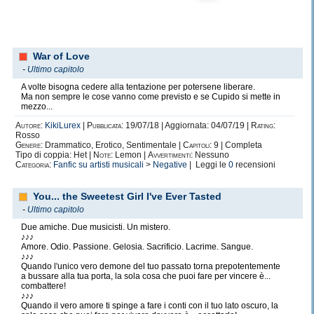
War of Love
-
Ultimo capitolo
A volte bisogna cedere alla tentazione per potersene liberare.
Ma non sempre le cose vanno come previsto e se Cupido si mette in
mezzo...
Autore:
KikiLurex
|
Pubblicata:
19/07/18 | Aggiornata: 04/07/19 |
Rating:
Rosso
Genere:
Drammatico, Erotico, Sentimentale |
Capitoli:
9 | Completa
Tipo di coppia: Het |
Note:
Lemon |
Avvertimenti:
Nessuno
Categoria:
Fanfic su artisti musicali
>
Negative
| Leggi le
0
recensioni
You... the Sweetest Girl I've Ever Tasted
-
Ultimo capitolo
Due amiche. Due musicisti. Un mistero.
♪♪♪
Amore. Odio. Passione. Gelosia. Sacrificio. Lacrime. Sangue.
♪♪♪
Quando l'unico vero demone del tuo passato torna prepotentemente
a bussare alla tua porta, la sola cosa che puoi fare per vincere è...
combattere!
♪♪♪
Quando il vero amore ti spinge a fare i conti con il tuo lato oscuro, la