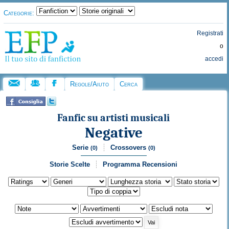
Categorie:
Registrati
o
accedi
Regole/Aiuto
Cerca
Fanfic su artisti musicali
Negative
Serie
Crossovers
(0)
(0)
Storie Scelte
Programma Recensioni