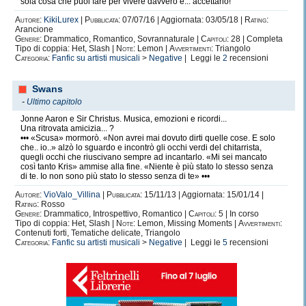
sola cosa che puoi fare per vivere davvero è... accettarlo!
Autore:
KikiLurex
|
Pubblicata:
07/07/16 | Aggiornata: 03/05/18 |
Rating:
Arancione
Genere:
Drammatico, Romantico, Sovrannaturale |
Capitoli:
28 | Completa
Tipo di coppia: Het, Slash |
Note:
Lemon |
Avvertimenti:
Triangolo
Categoria:
Fanfic su artisti musicali
>
Negative
| Leggi le
2
recensioni
Swans
-
Ultimo capitolo
Jonne Aaron e Sir Christus. Musica, emozioni e ricordi...
Una ritrovata amicizia... ?
••• «Scusa» mormorò. «Non avrei mai dovuto dirti quelle cose. E solo
che.. io..» alzò lo sguardo e incontrò gli occhi verdi del chitarrista,
quegli occhi che riuscivano sempre ad incantarlo. «Mi sei mancato
così tanto Kris» ammise alla fine. «Niente è più stato lo stesso senza
di te. Io non sono più stato lo stesso senza di te» •••
Autore:
VioValo_Villina
|
Pubblicata:
15/11/13 | Aggiornata: 15/01/14 |
Rating:
Rosso
Genere:
Drammatico, Introspettivo, Romantico |
Capitoli:
5 | In corso
Tipo di coppia: Het, Slash |
Note:
Lemon, Missing Moments |
Avvertimenti:
Contenuti forti, Tematiche delicate, Triangolo
Categoria:
Fanfic su artisti musicali
>
Negative
| Leggi le
5
recensioni