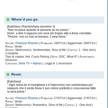
Where`d you go.
[KatxGary | RachelxGary (accenni~)]
"Non mi piace quando le persone se ne vanno."
Inizio` a dire il ragazzo,con voce sin troppo alta e,forse concitata.
"Perche` non so mai se tornano. Come Anna."
Autore:
Florence Rhymes
|
Pubblicata:
28/07/14 | Aggiornata: 28/07/14 |
Rating:
Verde
Genere:
Malinconico, Sentimentale, Slice of life |
Capitoli:
1 - One shot |
Completa
Tipo di coppia: Het, Crack Pairing |
Note:
OOC, What if? |
Avvertimenti:
Nessuno
Categoria:
Serie TV
>
Alphas
| Leggi le
1
recensioni
Reset.
[KatxGary]
" Ogni mese,lei si risvegliava e d`improvviso non rammentava piu`
neppure che il verde fosse il suo colore preferito,o cosa avesse fatto
la sera prima."
Autore:
Florence Rhymes
|
Pubblicata:
27/07/14 | Aggiornata: 27/07/14 |
Rating:
Verde
Genere:
Malinconico, Romantico, Slice of life |
Capitoli:
1 - One shot |