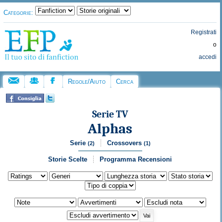
Categorie:
Registrati
o
accedi
Regole/Aiuto
Cerca
Serie TV
Alphas
Serie
Crossovers
(2)
(1)
Storie Scelte
Programma Recensioni