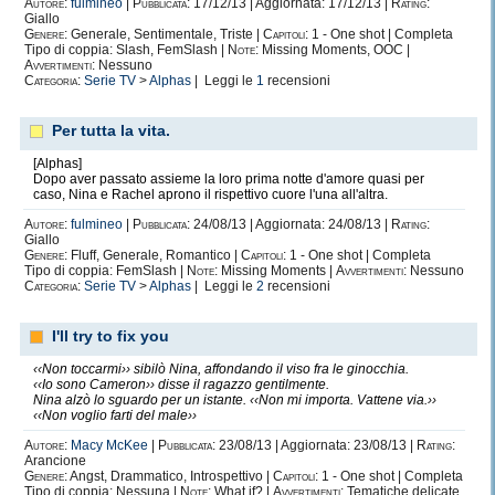
Autore:
fulmineo
|
Pubblicata:
17/12/13 | Aggiornata: 17/12/13 |
Rating:
Giallo
Genere:
Generale, Sentimentale, Triste |
Capitoli:
1 - One shot | Completa
Tipo di coppia: Slash, FemSlash |
Note:
Missing Moments, OOC |
Avvertimenti:
Nessuno
Categoria:
Serie TV
>
Alphas
| Leggi le
1
recensioni
Per tutta la vita.
[Alphas]
Dopo aver passato assieme la loro prima notte d'amore quasi per
caso, Nina e Rachel aprono il rispettivo cuore l'una all'altra.
Autore:
fulmineo
|
Pubblicata:
24/08/13 | Aggiornata: 24/08/13 |
Rating:
Giallo
Genere:
Fluff, Generale, Romantico |
Capitoli:
1 - One shot | Completa
Tipo di coppia: FemSlash |
Note:
Missing Moments |
Avvertimenti:
Nessuno
Categoria:
Serie TV
>
Alphas
| Leggi le
2
recensioni
I'll try to fix you
‹‹Non toccarmi›› sibilò Nina, affondando il viso fra le ginocchia.
‹‹Io sono Cameron›› disse il ragazzo gentilmente.
Nina alzò lo sguardo per un istante. ‹‹Non mi importa. Vattene via.››
‹‹Non voglio farti del male››
Autore:
Macy McKee
|
Pubblicata:
23/08/13 | Aggiornata: 23/08/13 |
Rating:
Arancione
Genere:
Angst, Drammatico, Introspettivo |
Capitoli:
1 - One shot | Completa
Tipo di coppia: Nessuna |
Note:
What if? |
Avvertimenti:
Tematiche delicate