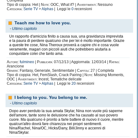
Completa
Tipo di coppia: Het |
Note:
OOC, What if? |
Avvertimenti:
Nessuno
Categoria:
Serie TV
>
Alphas
| Leggi le
0
recensioni
Teach me how to love you.
-
Ultimo capitolo
Un rapporto d'amicizia finito a causa sua, una gravidanza imprevista
e la paura di perdere qualcuno che per lei è molto importante. Grazie
a queste tre cose, Nina Theroux proverà a capire chi e cosa vuole
veramente, magari con piccoli aiuti che potrebbero aiutarla a
conquistare colei che tanto ama.
Autore:
fulmineo
|
Pubblicata:
07/12/13 | Aggiornata: 12/03/14 |
Rating:
Arancione
Genere:
Fantasy, Generale, Sentimentale |
Capitoli:
27 | Completa
Tipo di coppia: Het, FemSlash, Crack Pairing |
Note:
Missing Moments,
OOC |
Avvertimenti:
Incest, Tematiche delicate
Categoria:
Serie TV
>
Alphas
| Leggi le
20
recensioni
I belong to you. You belong to me.
-
Ultimo capitolo
Dopo aver perduto la sua amata Skylar, Nina non vuole più saperne
dell'amore, tante sono le delusione che ha causato al suo povero
cuore. Ma qualcuno è pronto a farle battere di nuovo il cuore, mentre
qualcun'altro dovrà fare chiarezza nei propri sentimenti.
Nina/Rachel, Nina/OC, Hicks/Dany, Bill/Jinny e accenni di
Nina/Skylar.