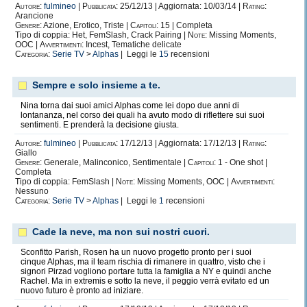
Autore:
fulmineo
|
Pubblicata:
25/12/13 | Aggiornata: 10/03/14 |
Rating:
Arancione
Genere:
Azione, Erotico, Triste |
Capitoli:
15 | Completa
Tipo di coppia: Het, FemSlash, Crack Pairing |
Note:
Missing Moments,
OOC |
Avvertimenti:
Incest, Tematiche delicate
Categoria:
Serie TV
>
Alphas
| Leggi le
15
recensioni
Sempre e solo insieme a te.
Nina torna dai suoi amici Alphas come lei dopo due anni di
lontananza, nel corso dei quali ha avuto modo di riflettere sui suoi
sentimenti. E prenderà la decisione giusta.
Autore:
fulmineo
|
Pubblicata:
17/12/13 | Aggiornata: 17/12/13 |
Rating:
Giallo
Genere:
Generale, Malinconico, Sentimentale |
Capitoli:
1 - One shot |
Completa
Tipo di coppia: FemSlash |
Note:
Missing Moments, OOC |
Avvertimenti:
Nessuno
Categoria:
Serie TV
>
Alphas
| Leggi le
1
recensioni
Cade la neve, ma non sui nostri cuori.
Sconfitto Parish, Rosen ha un nuovo progetto pronto per i suoi
cinque Alphas, ma il team rischia di rimanere in quattro, visto che i
signori Pirzad vogliono portare tutta la famiglia a NY e quindi anche
Rachel. Ma in extremis e sotto la neve, il peggio verrà evitato ed un
nuovo futuro è pronto ad iniziare.