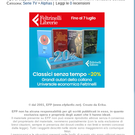
Categoria:
Serie TV
>
Alphas
| Leggi le
0
recensioni
© dal 2001, EFP (www.efpfanfic.net). Creato da Erika.
EFP non ha alcuna responsabilità per gli scritti pubblicati in esso, in quanto
esclusiva opera e proprietà degli autori che li hanno ideati.
Il materiale presente su EFP non può essere riprodotto altrove senza il consenso
del proprietario del materiale, nemmeno parzialmente (con la sola esclusione di
brevi citazioni, sempre in presenza dei dovuti credits e nei limiti e termini concessi
dalla legge). Tutti i soggetti descritti nelle storie sono maggiorenni e/o comunque
fittizi.
I personaggi e le situazioni presenti nelle fanfic di questo sito sono utilizzati senza