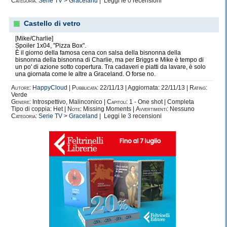
Categoria:
Serie TV
>
Graceland
| Leggi le
0
recensioni
Castello di vetro
[Mike/Charlie]
Spoiler 1x04, "Pizza Box".
È il giorno della famosa cena con salsa della bisnonna della
bisnonna della bisnonna di Charlie, ma per Briggs e Mike è tempo di
un po' di azione sotto copertura. Tra cadaveri e piatti da lavare, è solo
una giornata come le altre a Graceland. O forse no.
Autore:
HappyCloud
|
Pubblicata:
22/11/13 | Aggiornata: 22/11/13 |
Rating:
Verde
Genere:
Introspettivo, Malinconico |
Capitoli:
1 - One shot | Completa
Tipo di coppia: Het |
Note:
Missing Moments |
Avvertimenti:
Nessuno
Categoria:
Serie TV
>
Graceland
| Leggi le
3
recensioni