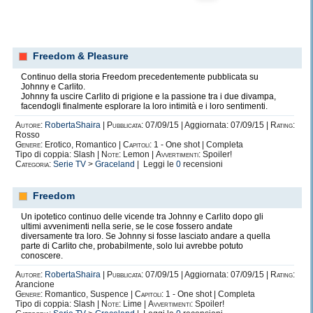
Freedom & Pleasure
Continuo della storia Freedom precedentemente pubblicata su
Johnny e Carlito.
Johnny fa uscire Carlito di prigione e la passione tra i due divampa,
facendogli finalmente esplorare la loro intimità e i loro sentimenti.
Autore:
RobertaShaira
|
Pubblicata:
07/09/15 | Aggiornata: 07/09/15 |
Rating:
Rosso
Genere:
Erotico, Romantico |
Capitoli:
1 - One shot | Completa
Tipo di coppia: Slash |
Note:
Lemon |
Avvertimenti:
Spoiler!
Categoria:
Serie TV
>
Graceland
| Leggi le
0
recensioni
Freedom
Un ipotetico continuo delle vicende tra Johnny e Carlito dopo gli
ultimi avvenimenti nella serie, se le cose fossero andate
diversamente tra loro. Se Johnny si fosse lasciato andare a quella
parte di Carlito che, probabilmente, solo lui avrebbe potuto
conoscere.
Autore:
RobertaShaira
|
Pubblicata:
07/09/15 | Aggiornata: 07/09/15 |
Rating:
Arancione
Genere:
Romantico, Suspence |
Capitoli:
1 - One shot | Completa
Tipo di coppia: Slash |
Note:
Lime |
Avvertimenti:
Spoiler!