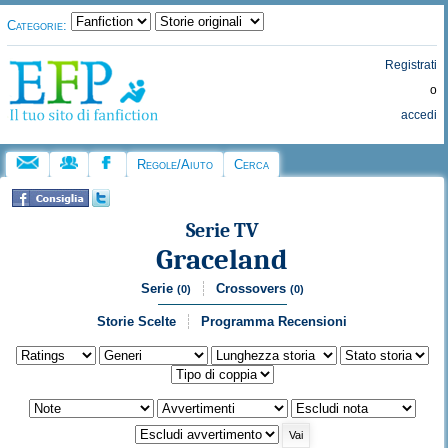
Categorie:
Registrati
o
accedi
Regole/Aiuto
Cerca
Serie TV
Graceland
Serie
Crossovers
(0)
(0)
Storie Scelte
Programma Recensioni