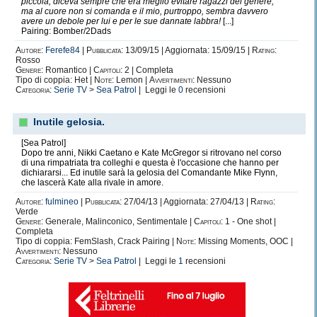
piccola, diceva sempre che era meglio evitare ragazzi del genere,
ma al cuore non si comanda e il mio, purtroppo, sembra davvero
avere un debole per lui e per le sue dannate labbra!
[...]
Pairing: Bomber/2Dads
Autore:
Ferefe84
|
Pubblicata:
13/09/15 | Aggiornata: 15/09/15 |
Rating:
Rosso
Genere:
Romantico |
Capitoli:
2 | Completa
Tipo di coppia: Het |
Note:
Lemon |
Avvertimenti:
Nessuno
Categoria:
Serie TV
>
Sea Patrol
| Leggi le
0
recensioni
Inutile gelosia.
[Sea Patrol]
Dopo tre anni, Nikki Caetano e Kate McGregor si ritrovano nel corso
di una rimpatriata tra colleghi e questa è l'occasione che hanno per
dichiararsi... Ed inutile sarà la gelosia del Comandante Mike Flynn,
che lascerà Kate alla rivale in amore.
Autore:
fulmineo
|
Pubblicata:
27/04/13 | Aggiornata: 27/04/13 |
Rating:
Verde
Genere:
Generale, Malinconico, Sentimentale |
Capitoli:
1 - One shot |
Completa
Tipo di coppia: FemSlash, Crack Pairing |
Note:
Missing Moments, OOC |
Avvertimenti:
Nessuno
Categoria:
Serie TV
>
Sea Patrol
| Leggi le
1
recensioni