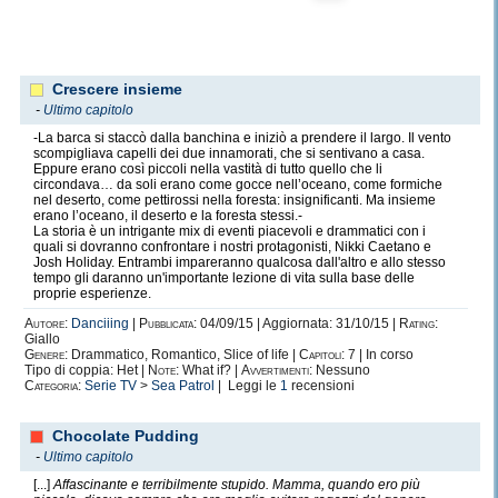
Crescere insieme
-
Ultimo capitolo
-La barca si staccò dalla banchina e iniziò a prendere il largo. Il vento
scompigliava capelli dei due innamorati, che si sentivano a casa.
Eppure erano così piccoli nella vastità di tutto quello che li
circondava… da soli erano come gocce nell’oceano, come formiche
nel deserto, come pettirossi nella foresta: insignificanti. Ma insieme
erano l’oceano, il deserto e la foresta stessi.-
La storia è un intrigante mix di eventi piacevoli e drammatici con i
quali si dovranno confrontare i nostri protagonisti, Nikki Caetano e
Josh Holiday. Entrambi impareranno qualcosa dall'altro e allo stesso
tempo gli daranno un'importante lezione di vita sulla base delle
proprie esperienze.
Autore:
Danciiing
|
Pubblicata:
04/09/15 | Aggiornata: 31/10/15 |
Rating:
Giallo
Genere:
Drammatico, Romantico, Slice of life |
Capitoli:
7 | In corso
Tipo di coppia: Het |
Note:
What if? |
Avvertimenti:
Nessuno
Categoria:
Serie TV
>
Sea Patrol
| Leggi le
1
recensioni
Chocolate Pudding
-
Ultimo capitolo
[...]
Affascinante e terribilmente stupido. Mamma, quando ero più