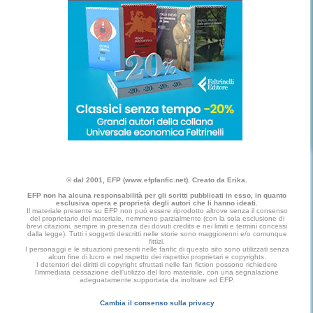
© dal 2001, EFP (www.efpfanfic.net). Creato da Erika.
EFP non ha alcuna responsabilità per gli scritti pubblicati in esso, in quanto
esclusiva opera e proprietà degli autori che li hanno ideati.
Il materiale presente su EFP non può essere riprodotto altrove senza il consenso
del proprietario del materiale, nemmeno parzialmente (con la sola esclusione di
brevi citazioni, sempre in presenza dei dovuti credits e nei limiti e termini concessi
dalla legge). Tutti i soggetti descritti nelle storie sono maggiorenni e/o comunque
fittizi.
I personaggi e le situazioni presenti nelle fanfic di questo sito sono utilizzati senza
alcun fine di lucro e nel rispetto dei rispettivi proprietari e copyrights.
I detentori dei diritti di copyright sfruttati nelle fan fiction possono richiedere
l'immediata cessazione dell'utilizzo del loro materiale, con una segnalazione
adeguatamente supportata da inoltrare ad EFP.
Cambia il consenso sulla privacy