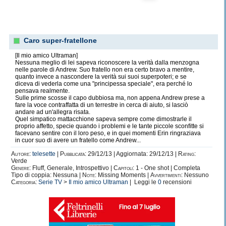
Caro super-fratellone
[Il mio amico Ultraman]
Nessuna meglio di lei sapeva riconoscere la verità dalla menzogna
nelle parole di Andrew. Suo fratello non era certo bravo a mentire,
quanto invece a nascondere la verità sui suoi superpoteri; e se
diceva di vederla come una "principessa speciale", era perché lo
pensava realmente.
Sulle prime scosse il capo dubbiosa ma, non appena Andrew prese a
fare la voce contraffatta di un terrestre in cerca di aiuto, si lasciò
andare ad un'allegra risata.
Quel simpatico mattacchione sapeva sempre come dimostrarle il
proprio affetto, specie quando i problemi e le tante piccole sconfitte si
facevano sentire con il loro peso, e in quei momenti Erin ringraziava
in cuor suo di avere un fratello come Andrew...
Autore:
telesette
|
Pubblicata:
29/12/13 | Aggiornata: 29/12/13 |
Rating:
Verde
Genere:
Fluff, Generale, Introspettivo |
Capitoli:
1 - One shot | Completa
Tipo di coppia: Nessuna |
Note:
Missing Moments |
Avvertimenti:
Nessuno
Categoria:
Serie TV
>
Il mio amico Ultraman
| Leggi le
0
recensioni