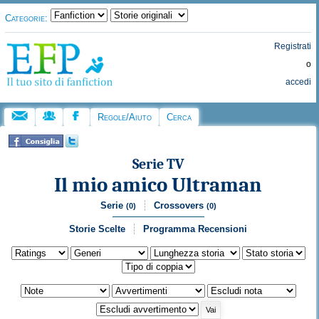
Categorie:
Registrati
o
accedi
Regole/Aiuto
Cerca
Serie TV
Il mio amico Ultraman
Serie
Crossovers
(0)
(0)
Storie Scelte
Programma Recensioni