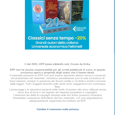
© dal 2001, EFP (www.efpfanfic.net). Creato da Erika.
EFP non ha alcuna responsabilità per gli scritti pubblicati in esso, in quanto
esclusiva opera e proprietà degli autori che li hanno ideati.
Il materiale presente su EFP non può essere riprodotto altrove senza il consenso
del proprietario del materiale, nemmeno parzialmente (con la sola esclusione di
brevi citazioni, sempre in presenza dei dovuti credits e nei limiti e termini concessi
dalla legge). Tutti i soggetti descritti nelle storie sono maggiorenni e/o comunque
fittizi.
I personaggi e le situazioni presenti nelle fanfic di questo sito sono utilizzati senza
alcun fine di lucro e nel rispetto dei rispettivi proprietari e copyrights.
I detentori dei diritti di copyright sfruttati nelle fan fiction possono richiedere
l'immediata cessazione dell'utilizzo del loro materiale, con una segnalazione
adeguatamente supportata da inoltrare ad EFP.
Cambia il consenso sulla privacy