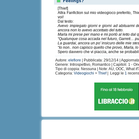
Feelings?
[Thief]
Altra Fanfiction sul mio videogioco preferito, Th
voi!
Dal testo:
Avevo impiegato giorni e giorni ad abituarmi d
ancora non lo avevo accettato del tutto.
Marla mi prese per mano e mi portò al letto dal
“Qualunque cosa accada nel futuro, Garrett… puo
La guardai, ancora un po’ insicuro delle mie ste
“Io non.. non capisco quello che provo, Marla, lo 
Spero davvero che vi piaccia, anche se probabi
Autore:
elefiore
| Pubblicata: 29/12/14 | Aggiornat
Genere: Introspettivo, Romantico | Capitoli: 1 - O
Tipo di coppia: Nessuna | Note: AU, OOC, What if
Categoria:
Videogiochi
>
Thief
| Leggi le
1
recens