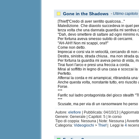
Gone in the Shadows
-
Ultimo capitolo
[Thief]"Credo di aver sentito qualcosa..."
Maledizione. Che diavolo succedeva in quel peri
terza volta che una dannata guardia mi sentiva
"Dah, devo smettere di saltare ad ogni minimo r
Per fortuna aveva smesso subito di cercarmi.
"AH-AH!! Non mi scappi, ora!!"
Come non detto.
Imprecai e corsi via in velocità, cercando di non a
Destra, sinistra, strada chiusa.. ma non strada 
Per fortuna la guardia mi aveva perso di vista, 
Tirai fuori l'arco e presi una freccia a corda.
Mirai al soffitto in legno di una casa e scoccai la 
Perfetto.
Afferrai la corda e mi arrampicai, ritirandola una 
Anche questa volta, nonstante tutto, ero riuscito 
Forse.
***
Fanfic sul ladro protagonista del gioco stealth "T
***
Scusate, ma per via di un ransomware ho perso tut
Autore:
elefiore
| Pubblicata: 04/10/13 | Aggiornata
Genere: Generale | Capitoli: 5 | In corso
Tipo di coppia: Nessuna | Note: Nessuna | Avvert
Categoria:
Videogiochi
>
Thief
| Leggi le
4
recens