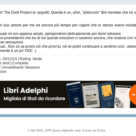
ief: The Dark Project (e seguiti). Questa è un, uhm, "piiiiiccolo" film mentale che mi
el suo amore per me ed ancora più tempo per capire che io stesso avevo iniziato
 quale mi ero appena alzato, spingendomi delicatamente per farmi sdraiare.
i promettermi che tra di noi queste emozioni ci saranno ancora, che resterai con
sse sensazioni.
sai.. Non so se provo ciò che provi tu, né se potrò continuare a sentirmi così.. stran
lmente è un po' OOC :)
a: 29/12/14 | Rating: Verde
ne shot | Completa
? | Avvertimenti: Nessuno
ioni
© dal 2001, EFP (www.efpfanfic.net). Creato da Erika.