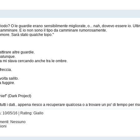
odo? O le guardie erano sensibilmente migliorate, o... nah, dovevo essere io. Ulti
 camminare. E io non sono il tipo da camminare rumorosamente.
umore. Sarà stato qualche topo."
ttirare altre guardie.
qualunque.
ma mi stava cercando anche tra le ombre.
freccia.
volta salito.
a fuggire.
hief" (Dark Project)
ti i dati.. appena riesco a recuperare qualcosa o a trovare un po' di tempo per riscri
: 10/05/16 | Rating: Giallo
imenti: Nessuno
ioni