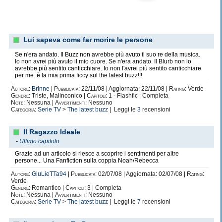
Lui sapeva come far morire le persone
Se n'era andato. Il Buzz non avrebbe più avuto il suo re della musica.
Io non avrei più avuto il mio cuore. Se n'era andato. Il Blurb non lo
avrebbe più sentito canticchiare. Io non l'avrei più sentito canticchiare
per me. è la mia prima ficcy sul the latest buzz!!!
Autore:
Brinne
|
Pubblicata:
22/11/08 | Aggiornata: 22/11/08 |
Rating:
Verde
Genere:
Triste, Malinconico |
Capitoli:
1 - Flashfic | Completa
Note:
Nessuna |
Avvertimenti:
Nessuno
Categoria:
Serie TV
>
The latest buzz
| Leggi le
3
recensioni
Il Ragazzo Ideale
-
Ultimo capitolo
Grazie ad un articolo si riesce a scoprire i sentimenti per altre
persone... Una Fanfiction sulla coppia Noah/Rebecca
Autore:
GiuLieTTa94
|
Pubblicata:
02/07/08 | Aggiornata: 02/07/08 |
Rating:
Verde
Genere:
Romantico |
Capitoli:
3 | Completa
Note:
Nessuna |
Avvertimenti:
Nessuno
Categoria:
Serie TV
>
The latest buzz
| Leggi le
7
recensioni