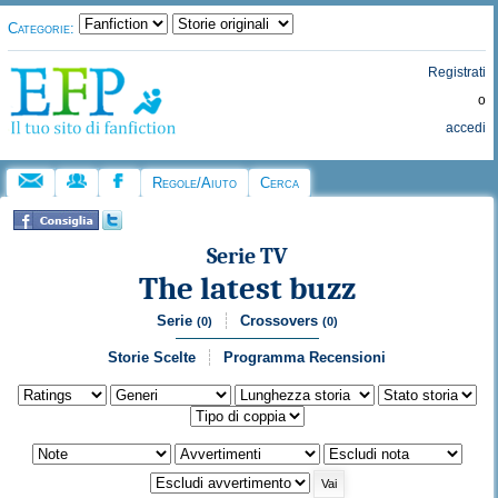
Categorie:
Registrati
o
accedi
Regole/Aiuto
Cerca
Serie TV
The latest buzz
Serie
Crossovers
(0)
(0)
Storie Scelte
Programma Recensioni