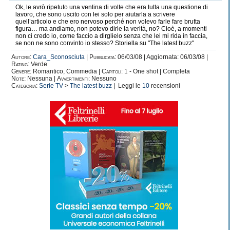
Ok, le avrò ripetuto una ventina di volte che era tutta una questione di
lavoro, che sono uscito con lei solo per aiutarla a scrivere
quell’articolo e che ero nervoso perché non volevo farle fare brutta
figura… ma andiamo, non potevo dirle la verità, no? Cioè, a momenti
non ci credo io, come faccio a dirglielo senza che lei mi rida in faccia,
se non ne sono convinto io stesso? Storiella su "The latest buzz"
Autore:
Cara_Sconosciuta
|
Pubblicata:
06/03/08 | Aggiornata: 06/03/08 |
Rating:
Verde
Genere:
Romantico, Commedia |
Capitoli:
1 - One shot | Completa
Note:
Nessuna |
Avvertimenti:
Nessuno
Categoria:
Serie TV
>
The latest buzz
| Leggi le
10
recensioni