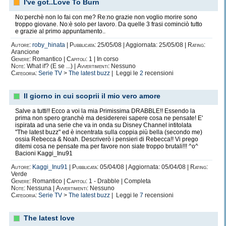
I've got..Love To Burn
No:perchè non lo fai con me? Re:no grazie non voglio morire sono
troppo giovane. No:è solo per lavoro. Da quelle 3 frasi cominciò tutto
e grazie al primo appuntamento..
Autore:
roby_hinata
|
Pubblicata:
25/05/08 | Aggiornata: 25/05/08 |
Rating:
Arancione
Genere:
Romantico |
Capitoli:
1 | In corso
Note:
What if? (E se ...) |
Avvertimenti:
Nessuno
Categoria:
Serie TV
>
The latest buzz
| Leggi le
2
recensioni
Il giorno in cui scoprii il mio vero amore
Salve a tutti!! Ecco a voi la mia Primissima DRABBLE!! Essendo la
prima non spero granchè ma desidererei sapere cosa ne pensate! E'
ispirata ad una serie che va in onda su Disney Channel intitolata
"The latest buzz" ed è incentrata sulla coppia più bella (secondo me)
ossia Rebecca & Noah. Descriverò i pensieri di Rebecca!! Vi prego
ditemi cosa ne pensate ma per favore non siate troppo brutali!!! ^o^
Bacioni Kaggi_Inu91
Autore:
Kaggi_Inu91
|
Pubblicata:
05/04/08 | Aggiornata: 05/04/08 |
Rating:
Verde
Genere:
Romantico |
Capitoli:
1 - Drabble | Completa
Note:
Nessuna |
Avvertimenti:
Nessuno
Categoria:
Serie TV
>
The latest buzz
| Leggi le
7
recensioni
The latest love