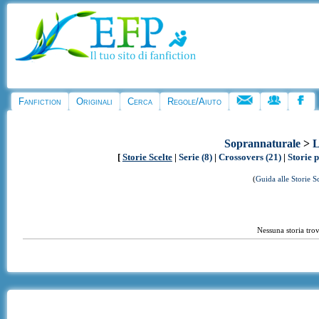
Fanfiction
Originali
Cerca
Regole/Aiuto
Soprannaturale
>
L
[
Storie Scelte
|
Serie (8)
|
Crossovers (21)
|
Storie 
(
Guida alle Storie S
Nessuna storia trov