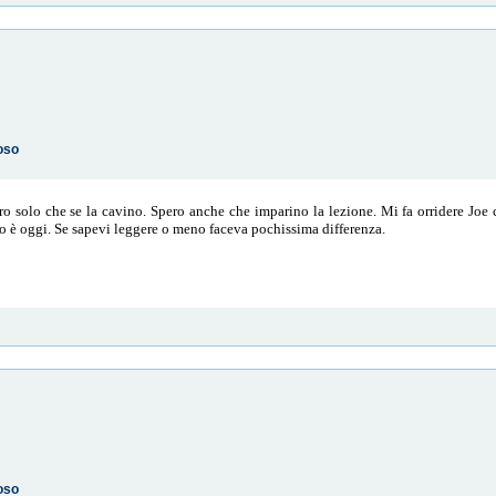
oso
o solo che se la cavino. Spero anche che imparino la lezione. Mi fa orridere Joe c
lo è oggi. Se sapevi leggere o meno faceva pochissima differenza.
oso