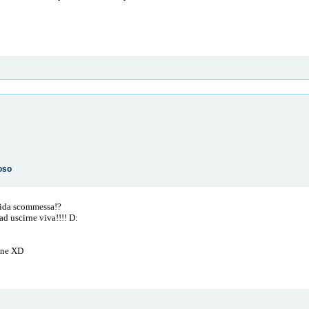
oso
upida scommessa!?
 ad uscirne viva!!!! D:
bene XD