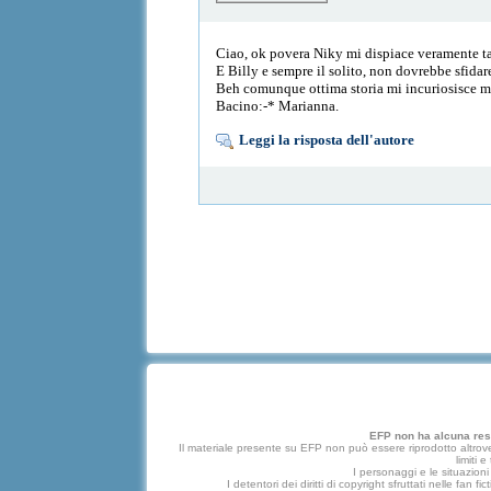
Ciao, ok povera Niky mi dispiace veramente tant
E Billy e sempre il solito, non dovrebbe sfidar
Beh comunque ottima storia mi incuriosisce mol
Bacino:-* Marianna.
Leggi la risposta dell'autore
EFP non ha alcuna respo
Il materiale presente su EFP non può essere riprodotto altrove
limiti 
I personaggi e le situazioni 
I detentori dei diritti di copyright sfruttati nelle f