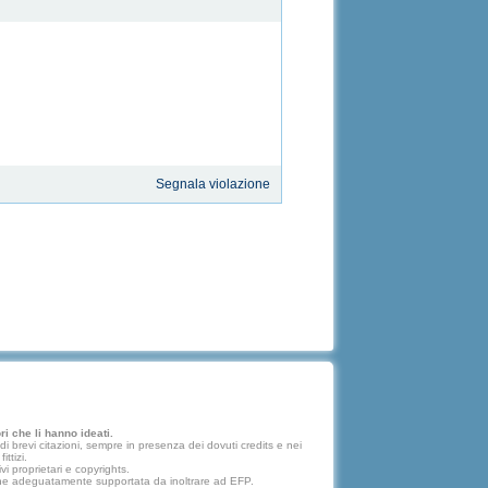
Segnala violazione
i che li hanno ideati.
 brevi citazioni, sempre in presenza dei dovuti credits e nei
ttizi.
vi proprietari e copyrights.
lazione adeguatamente supportata da inoltrare ad EFP.