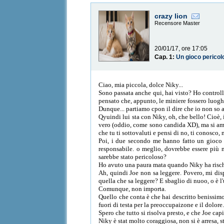
crazy lion
Recensore Master
20/01/17, ore 17:05
Cap. 1:
Un gioco pericol
Ciao, mia piccola, dolce Niky...
Sono passata anche qui, hai visto? Ho controll
pensato che, appunto, le miniere fossero luoghi
Dunque... partiamo cpon il dire che io non so 
Qyuindi lui sta con Niky, oh, che bello! Cioè,
vero (oddio, come sono candida XD), ma si aman
che tu ti sottovaluti e pensi di no, ti conosco, m
Poi, i due secondo me hanno fatto un gioco 
responsabile. o meglio, dovrebbe essere più m
sarebbe stato pericoloso?
Ho avuto una paura mata quando Niky ha rischia
Ah, quindi Joe non sa leggere. Povero, mi dis
quella che sa leggere? E sbaglio di nuoo, o è l'
Comunque, non importa.
Quello che conta è che hai descritto benissimo 
fuori di testa per la preoccupaizone e il dolore
Spero che tutto si risolva presto, e che Joe cap
Niky è stat molto coraggiosa, non si è arresa, 