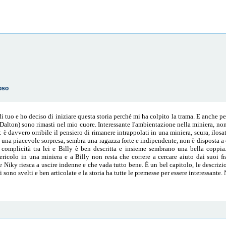
oso
di tuo e ho deciso di iniziare questa storia perché mi ha colpito la trama. E anche 
Dalton) sono rimasti nel mio cuore. Interessante l'ambientazione nella miniera, non
 è davvero orribile il pensiero di rimanere intrappolati in una miniera, scura, ilosa
 è una piacevole sorpresa, sembra una ragazza forte e indipendente, non è disposta 
 complicità tra lei e Billy è ben descritta e insieme sembrano una bella coppia
ricolo in una miniera e a Billy non resta che correre a cercare aiuto dai suoi fr
Niky riesca a uscire indenne e che vada tutto bene. È un bel capitolo, le descrizio
 sono svelti e ben articolate e la storia ha tutte le premesse per essere interessante.