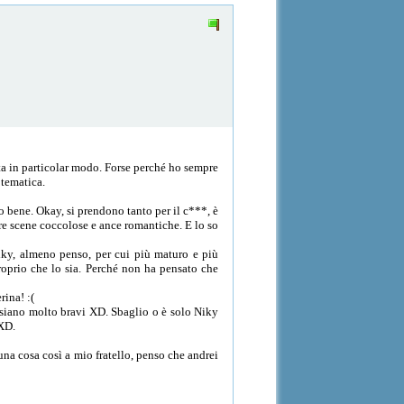
ita in particolar modo. Forse perché ho sempre
 tematica.
o bene. Okay, si prendono tanto per il c***, è
re scene coccolose e ance romantiche. E lo so
iky, almeno penso, per cui più maturo e più
roprio che lo sia. Perché non ha pensato che
rina! :(
 siano molto bravi XD. Sbaglio o è solo Niky
 XD.
 una cosa così a mio fratello, penso che andrei