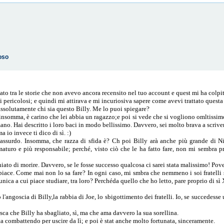
oso
ato tra le storie che non avevo ancora recensito nel tuo account e quest mi ha colp
 pericolosi; e quindi mi attirava e mi incuriosiva sapere come avevi trattato questa
assolutamente chi sia questo Billy. Me lo puoi spiegare?
 insomma, è carino che lei abbia un ragazzo;e poi si vede che si vogliono omltissim
o. Hai descritto i loro baci in modo bellissimo. Davvero, sei molto brava a scrive
a io invece ti dico di sì. :)
assurdo. Insomma, che razza di sfida è? Ch poi Billy arà anche più grande di N
aturo e più responsabile; perché, visto ciò che le ha fatto fare, non mi sembra p
to di morire. Davvero, se le fosse successo qualcosa ci sarei stata malissimo! Pove
piace. Come mai non lo sa fare? In ogni caso, mi smbra che nemmeno i soi fratelli
unica a cui piace studiare, tra loro? Perchéda quello che ho letto, pare proprio di sì
l'angoscia di Billy,la rabbia di Joe, lo sbigottimento dei fratelli. Io, se succedesse
.
isca che Billy ha sbagliato, sì, ma che ama davvero la sua sorellina.
sta combattendo per uscire da lì; e poi è stat anche molto fortunata, sinceramente.