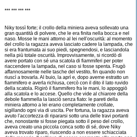
*** *** *** ***
Niky tossì forte; il crollo della miniera aveva sollevato una
gran quantità di polvere, che le era finita nella bocca e nel
naso. Mosse le mani attorno al lei nell'oscurità: al momento
del crollo la ragazza aveva lasciato cadere la lampada, che
si era frantumata ai suo piedi, spegnendosi, e lasciandola
nella più totale oscurità. Improvvisamente, si ricordò di
avere portato con sé una scatola di fiammiferi per poter
riaccendere la lampada, nel caso si fosse spenta. Frugò
affannosamente nelle tasche del vestito, fin quando non
riuscì a trovarla. Al buio, la aprì e, dopo averne estratto un
fiammifero e averla richiusa, cercò con il dito il lato ruvido
della scatola. Rigirò il fiammifero fra le mani, lo appoggiò
alla scatola e lo accese. Quello che vide al chiarore della
debole fiammella la lasciò senza fiato: le pareti della
miniera attorno a lei erano completamente crollate,
sigillando ogni via di uscita. Per fortuna, la ragazza aveva
avuto l'accortezza di ripararsi sotto una delle travi portanti
che, nonostante si fosse piegata sotto il peso del crollo,
aveva creato una piccola conca sotto di sé, dove Niky
aveva trovato riparo, riuscendo a non essere schiacciata