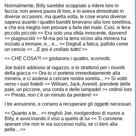
Normalmente, Billy sarebbe scoppiato a ridere loro in
faccia; non aveva paura di loro, e lo aveva dimostrato in
diverse occasioni, ma quella volta, le cose erano diverse:
sapeva quanto i quattro banditi tenevano alla loro sorellina,
e che era meglio non provare a farle del male. Così, si fece
piccolo piccolo << Era solo una sfida innocente, davvero!
>> piagnucolò << M-ma poi la terra vicino alla miniera ha
iniziato a tremare, e... e... >> Deglutì a fatica, pallido come
un cencio << ...E poi
è crollato tutto
! >>
<< CHE COSA?! >> gridarono i quattro, sconvolti.
Joe balzò addosso al ragazzo, e lo strattonò per i risvolti
della giacca << Ora tu ci porterai
immediatamente
alla
miniera, e ci aiuterai a cercare nostra sorella... >> Si voltò
verso i suoi fratelli << William, Jack, Averell, prendete delle
pale, un piccone, una corda e delle lampade! >> ordinò loro
<< Presto, non c'è un minuto da perdere! >>
I tre annuirono, e corsero a recuperare gli oggetti necessari.
<< Quanto a te... >> ringhiò Joe, rivolgendosi di nuovo a
Billy, e avvicinando il viso a quello di lui << Ti conviene
sperare che non le sia successo nulla, se ci tieni alla
pelle... >>