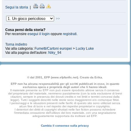
Segui la storia
|
>>
Cosa pensi della storia?
Per recensire
esegui il login
oppure
registrati
.
Torna indietro
Vai alla categoria:
Fumetti/Cartoni europei
>
Lucky Luke
Vai alla pagina dell'autore:
Niky_94
© dal 2001, EFP (www.efpfanfic.net). Creato da Erika.
EFP non ha alcuna responsabilità per gli scritti pubblicati in esso, in quanto
esclusiva opera e proprietà degli autori che li hanno ideati.
Il materiale presente su EFP non può essere riprodotto altrove senza il consenso
del proprietario del materiale, nemmeno parzialmente (con la sola esclusione di brevi
citazioni, sempre in presenza dei dovuti credits e nei limiti e termini concessi dalla
legge). Tutti i soggetti descritti nelle storie sono maggiorenni e/o comunque fittizi.
I personaggi e le situazioni presenti nelle fanfic di questo sito sono utilizzati senza
alcun fine di lucro e nel rispetto dei rispettivi proprietari e copyrights.
I detentori dei diritti di copyright sfruttati nelle fan fiction possono richiedere
l'immediata cessazione dell'utilizzo del loro materiale, con una segnalazione
adeguatamente supportata da inoltrare ad EFP.
Cambia il consenso sulla privacy