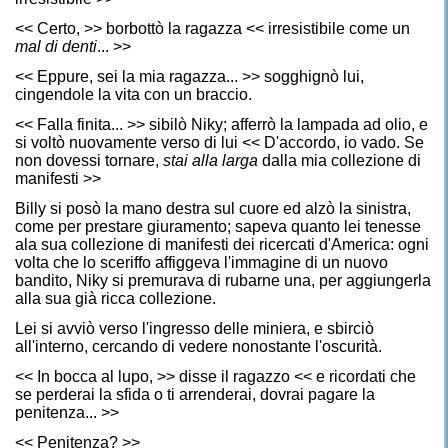
<< Certo, >> borbottò la ragazza << irresistibile come un
mal di denti
... >>
<< Eppure, sei la mia ragazza... >> sogghignò lui,
cingendole la vita con un braccio.
<< Falla finita... >> sibilò Niky; afferrò la lampada ad olio, e
si voltò nuovamente verso di lui << D'accordo, io vado. Se
non dovessi tornare,
stai alla larga
dalla mia collezione di
manifesti >>
Billy si posò la mano destra sul cuore ed alzò la sinistra,
come per prestare giuramento; sapeva quanto lei tenesse
ala sua collezione di manifesti dei ricercati d'America: ogni
volta che lo sceriffo affiggeva l'immagine di un nuovo
bandito, Niky si premurava di rubarne una, per aggiungerla
alla sua già ricca collezione.
Lei si avviò verso l'ingresso delle miniera, e sbirciò
all'interno, cercando di vedere nonostante l'oscurità.
<< In bocca al lupo, >> disse il ragazzo << e ricordati che
se perderai la sfida o ti arrenderai, dovrai pagare la
penitenza... >>
<< Penitenza? >>