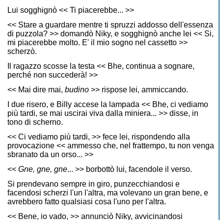
Lui sogghignò << Ti piacerebbe... >>
<< Stare a guardare mentre ti spruzzi addosso dell'essenza
di puzzola? >> domandò Niky, e sogghignò anche lei << Si,
mi piacerebbe molto. E' il mio sogno nel cassetto >>
scherzò.
Il ragazzo scosse la testa << Bhe, continua a sognare,
perché non succederà! >>
<< Mai dire mai,
budino
>> rispose lei, ammiccando.
I due risero, e Billy accese la lampada << Bhe, ci vediamo
più tardi, se mai uscirai viva dalla miniera... >> disse, in
tono di scherno.
<< Ci vediamo più tardi, >> fece lei, rispondendo alla
provocazione << ammesso che, nel frattempo, tu non venga
sbranato da un orso... >>
<<
Gne, gne, gne
... >> borbottò lui, facendole il verso.
Si prendevano sempre in giro, punzecchiandosi e
facendosi scherzi l'un l'altra, ma volevano un gran bene, e
avrebbero fatto qualsiasi cosa l'uno per l'altra.
<< Bene, io vado, >> annunciò Niky, avvicinandosi