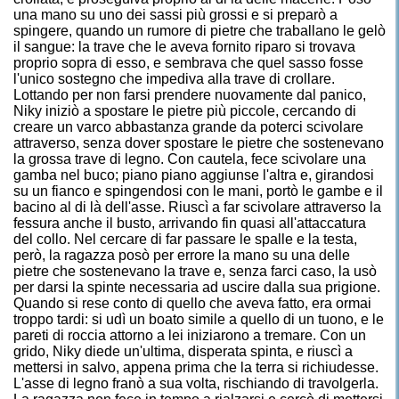
una mano su uno dei sassi più grossi e si preparò a
spingere, quando un rumore di pietre che traballano le gelò
il sangue: la trave che le aveva fornito riparo si trovava
proprio sopra di esso, e sembrava che quel sasso fosse
l'unico sostegno che impediva alla trave di crollare.
Lottando per non farsi prendere nuovamente dal panico,
Niky iniziò a spostare le pietre più piccole, cercando di
creare un varco abbastanza grande da poterci scivolare
attraverso, senza dover spostare le pietre che sostenevano
la grossa trave di legno. Con cautela, fece scivolare una
gamba nel buco; piano piano aggiunse l'altra e, girandosi
su un fianco e spingendosi con le mani, portò le gambe e il
bacino al di là dell'asse. Riuscì a far scivolare attraverso la
fessura anche il busto, arrivando fin quasi all'attaccatura
del collo. Nel cercare di far passare le spalle e la testa,
però, la ragazza posò per errore la mano su una delle
pietre che sostenevano la trave e, senza farci caso, la usò
per darsi la spinte necessaria ad uscire dalla sua prigione.
Quando si rese conto di quello che aveva fatto, era ormai
troppo tardi: si udì un boato simile a quello di un tuono, e le
pareti di roccia attorno a lei iniziarono a tremare. Con un
grido, Niky diede un'ultima, disperata spinta, e riuscì a
mettersi in salvo, appena prima che la terra si richiudesse.
L'asse di legno franò a sua volta, rischiando di travolgerla.