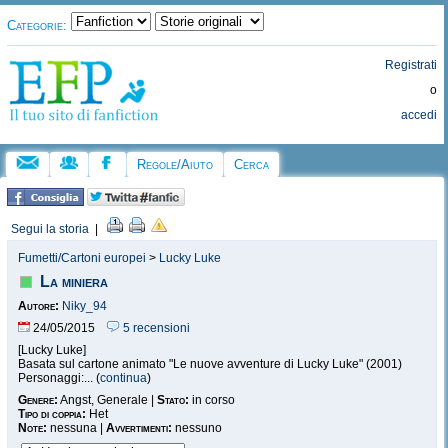
Categorie:
Registrati
o
accedi
Regole/Aiuto
Cerca
Segui la storia
|
Fumetti/Cartoni europei
>
Lucky Luke
La miniera
Autore:
Niky_94
24/05/2015
5 recensioni
[Lucky Luke]
Basata sul cartone animato "Le nuove avventure di Lucky Luke" (2001)
Personaggi:... (
continua
)
Genere:
Angst, Generale |
Stato:
in corso
Tipo di coppia:
Het
Note:
nessuna |
Avvertimenti:
nessuno