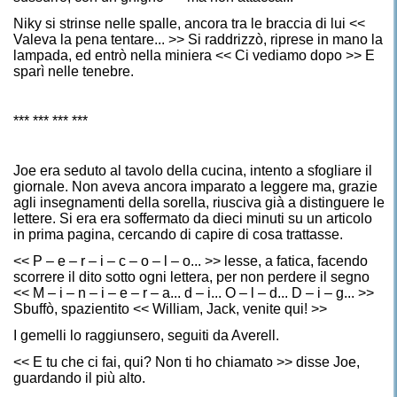
Niky si strinse nelle spalle, ancora tra le braccia di lui <<
Valeva la pena tentare... >> Si raddrizzò, riprese in mano la
lampada, ed entrò nella miniera << Ci vediamo dopo >> E
sparì nelle tenebre.
*** *** *** ***
Joe era seduto al tavolo della cucina, intento a sfogliare il
giornale. Non aveva ancora imparato a leggere ma, grazie
agli insegnamenti della sorella, riusciva già a distinguere le
lettere. Si era era soffermato da dieci minuti su un articolo
in prima pagina, cercando di capire di cosa trattasse.
<< P – e – r – i – c – o – l – o... >> lesse, a fatica, facendo
scorrere il dito sotto ogni lettera, per non perdere il segno
<< M – i – n – i – e – r – a... d – i... O – l – d... D – i – g... >>
Sbuffò, spazientito << William, Jack, venite qui! >>
I gemelli lo raggiunsero, seguiti da Averell.
<< E tu che ci fai, qui? Non ti ho chiamato >> disse Joe,
guardando il più alto.