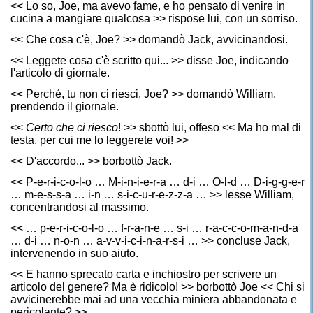
<< Lo so, Joe, ma avevo fame, e ho pensato di venire in
cucina a mangiare qualcosa >> rispose lui, con un sorriso.
<< Che cosa c'è, Joe? >> domandò Jack, avvicinandosi.
<< Leggete cosa c'è scritto qui... >> disse Joe, indicando
l'articolo di giornale.
<< Perché, tu non ci riesci, Joe? >> domandò William,
prendendo il giornale.
<<
Certo che ci riesco
! >> sbottò lui, offeso << Ma ho mal di
testa, per cui me lo leggerete voi! >>
<< D'accordo... >> borbottò Jack.
<< P-e-r-i-c-o-l-o … M-i-n-i-e-r-a … d-i … O-l-d … D-i-g-g-e-r
… m-e-s-s-a … i-n … s-i-c-u-r-e-z-z-a … >> lesse William,
concentrandosi al massimo.
<< … p-e-r-i-c-o-l-o … f-r-a-n-e … s-i … r-a-c-c-o-m-a-n-d-a
… d-i … n-o-n … a-v-v-i-c-i-n-a-r-s-i … >> concluse Jack,
intervenendo in suo aiuto.
<< E hanno sprecato carta e inchiostro per scrivere un
articolo del genere? Ma è ridicolo! >> borbottò Joe << Chi si
avvicinerebbe mai ad una vecchia miniera abbandonata e
pericolante? >>