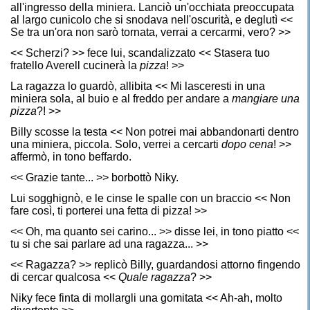
all'ingresso della miniera. Lanciò un'occhiata preoccupata
al largo cunicolo che si snodava nell'oscurità, e deglutì <<
Se tra un'ora non sarò tornata, verrai a cercarmi, vero? >>
<< Scherzi? >> fece lui, scandalizzato << Stasera tuo
fratello Averell cucinerà la
pizza
! >>
La ragazza lo guardò, allibita << Mi lasceresti in una
miniera sola, al buio e al freddo per andare a
mangiare una
pizza
?! >>
Billy scosse la testa << Non potrei mai abbandonarti dentro
una miniera, piccola. Solo, verrei a cercarti
dopo cena
! >>
affermò, in tono beffardo.
<< Grazie tante... >> borbottò Niky.
Lui sogghignò, e le cinse le spalle con un braccio << Non
fare così, ti porterei una fetta di pizza! >>
<< Oh, ma quanto sei carino... >> disse lei, in tono piatto <<
tu si che sai parlare ad una ragazza... >>
<< Ragazza? >> replicò Billy, guardandosi attorno fingendo
di cercar qualcosa <<
Quale ragazza
? >>
Niky fece finta di mollargli una gomitata << Ah-ah, molto