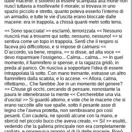
dalle macerie. Il sollievo di essere scampata alla morte non
riuscì tuttavia a risollevarle il morale; si trovava in uno
spazio piccolo e stretto, quanto poteva esserlo l'interno di
un armadio, e tutte le vie d'uscita erano bloccate dalle
macerie: era in trappola, a chissà quanti metri sotto terra.
<< Sono spacciata! >> esclamò, terrorizzata << Nessuno
riuscirà mai a trovarmi qui sotto, nessuno, nessuno! >> si
sentiva come un topo in trappola. Sentì che il respiro si
faceva più difficoltoso, e si impose di calmarsi <<
D'accordo, va bene, respira, >> si disse, ad alta voce <<
devo risparmiare l'ossigeno... Calma... calma... >> In quel
momento, il fiammifero si spense, e la ragazza gridò, in
preda al panico. On riusciva a sopportare l'idea di essere
intrappolata là sotto. Con mano tremante, estrasse un altro
fiammifero dalla scatola, e lo accese. << Allora, calma,
riflettiamo... Che farebbe Joe in un momento del genere?
>> Chiuse gli occhi, cercando di pensare, nonostante la
paura le ottenebrasse la mente << Cercherebbe una via
d'uscita! >> Si guardò attorno, e vide che le macerie che si
erano raccolte alle sue spalle, sotto il pesante asse di
legno che l'aveva protetta, non sembravano poi così
pesanti. Con cautela, ne spostò alcune con la mano, e
sbirciò nel piccolo buco che aveva creato. << Si! >> esultò,
vedendo che la galleria principale non era completamente
crollata, e proseguiva proprio al di là delle macerie. Posò