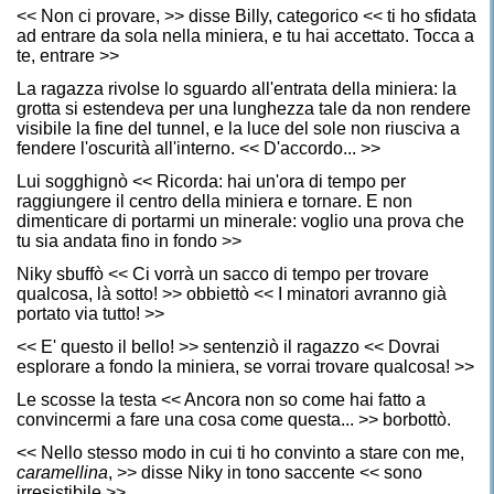
<< Non ci provare, >> disse Billy, categorico << ti ho sfidata
ad entrare da sola nella miniera, e tu hai accettato. Tocca a
te, entrare >>
La ragazza rivolse lo sguardo all'entrata della miniera: la
grotta si estendeva per una lunghezza tale da non rendere
visibile la fine del tunnel, e la luce del sole non riusciva a
fendere l'oscurità all'interno. << D'accordo... >>
Lui sogghignò << Ricorda: hai un'ora di tempo per
raggiungere il centro della miniera e tornare. E non
dimenticare di portarmi un minerale: voglio una prova che
tu sia andata fino in fondo >>
Niky sbuffò << Ci vorrà un sacco di tempo per trovare
qualcosa, là sotto! >> obbiettò << I minatori avranno già
portato via tutto! >>
<< E' questo il bello! >> sentenziò il ragazzo << Dovrai
esplorare a fondo la miniera, se vorrai trovare qualcosa! >>
Le scosse la testa << Ancora non so come hai fatto a
convincermi a fare una cosa come questa... >> borbottò.
<< Nello stesso modo in cui ti ho convinto a stare con me,
caramellina
, >> disse Niky in tono saccente << sono
irresistibile >>