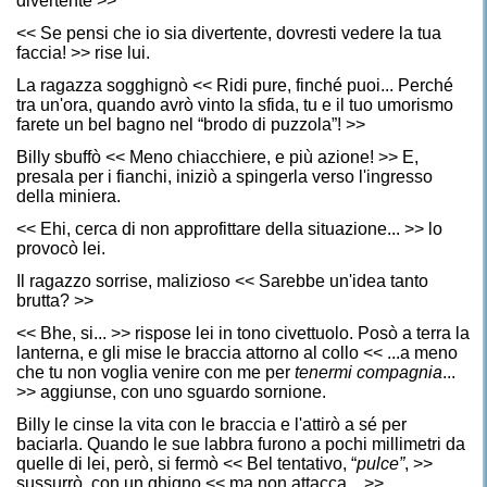
divertente >>
<< Se pensi che io sia divertente, dovresti vedere la tua
faccia! >> rise lui.
La ragazza sogghignò << Ridi pure, finché puoi... Perché
tra un'ora, quando avrò vinto la sfida, tu e il tuo umorismo
farete un bel bagno nel “brodo di puzzola”! >>
Billy sbuffò << Meno chiacchiere, e più azione! >> E,
presala per i fianchi, iniziò a spingerla verso l'ingresso
della miniera.
<< Ehi, cerca di non approfittare della situazione... >> lo
provocò lei.
Il ragazzo sorrise, malizioso << Sarebbe un'idea tanto
brutta? >>
<< Bhe, si... >> rispose lei in tono civettuolo. Posò a terra la
lanterna, e gli mise le braccia attorno al collo << ...a meno
che tu non voglia venire con me per
tenermi compagnia
...
>> aggiunse, con uno sguardo sornione.
Billy le cinse la vita con le braccia e l'attirò a sé per
baciarla. Quando le sue labbra furono a pochi millimetri da
quelle di lei, però, si fermò << Bel tentativo, “
pulce”
, >>
sussurrò, con un ghigno << ma non attacca... >>