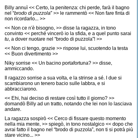
Billy annuì << Certo, la penitenza: chi perde, farà il bagno
nel “
brodo di puzzola
” >> le rammentò << Non fare finta di
non ricordarlo... >>
<< Non ce n'è bisogno, >> disse la ragazza, in tono
convinto << perché vincerò io la sfida, e a quel punto sarai
tu
, a dover nuotare nel “brodo di puzzola”! >>
<< Non ci tengo, grazie >> rispose lui, scuotendo la testa
<< Buon divertimento >>
Niky sorrise << Un bacino portafortuna? >> disse,
ammiccando.
Il ragazzo sorrise a sua volta, e la strinse a sé. I due si
scambiarono un tenero bacio sulle labbra, e si
abbracciarono.
<< Ehi, hai deciso di restare così tutto il giorno? >>
domandò Billy ad un tratto, notando che lei non lo lasciava
andare.
La ragazza sospirò << Cerco di fissare questo momento
nella mia mente, >> spiegò, in tono nostalgico << dopo che
avrai fatto il bagno nel “brodo di puzzola”, non ti si potrà più
stare vicino... >>