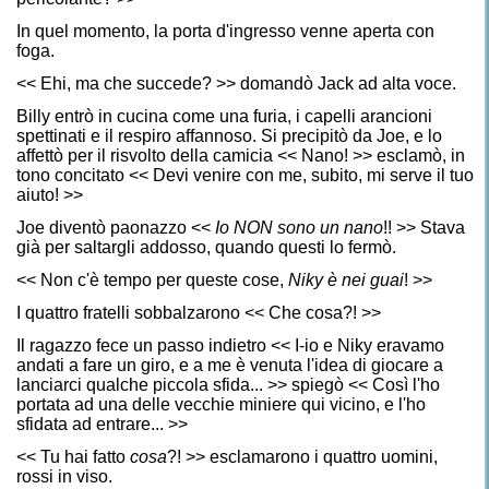
In quel momento, la porta d'ingresso venne aperta con
foga.
<< Ehi, ma che succede? >> domandò Jack ad alta voce.
Billy entrò in cucina come una furia, i capelli arancioni
spettinati e il respiro affannoso. Si precipitò da Joe, e lo
affettò per il risvolto della camicia << Nano! >> esclamò, in
tono concitato << Devi venire con me, subito, mi serve il tuo
aiuto! >>
Joe diventò paonazzo <<
Io NON sono un nano
!! >> Stava
già per saltargli addosso, quando questi lo fermò.
<< Non c'è tempo per queste cose,
Niky è nei guai
! >>
I quattro fratelli sobbalzarono << Che cosa?! >>
Il ragazzo fece un passo indietro << I-io e Niky eravamo
andati a fare un giro, e a me è venuta l'idea di giocare a
lanciarci qualche piccola sfida... >> spiegò << Così l'ho
portata ad una delle vecchie miniere qui vicino, e l'ho
sfidata ad entrare... >>
<< Tu hai fatto
cosa
?! >> esclamarono i quattro uomini,
rossi in viso.