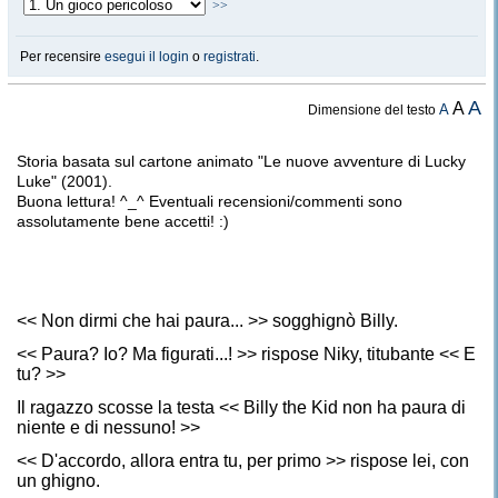
>>
Per recensire
esegui il login
o
registrati
.
A
A
A
Dimensione del testo
Storia basata sul cartone animato "Le nuove avventure di Lucky
Luke" (2001).
Buona lettura! ^_^ Eventuali recensioni/commenti sono
assolutamente bene accetti! :)
<< Non dirmi che hai paura... >> sogghignò Billy.
<< Paura? Io? Ma figurati...! >> rispose Niky, titubante << E
tu? >>
Il ragazzo scosse la testa << Billy the Kid non ha paura di
niente e di nessuno! >>
<< D'accordo, allora entra tu, per primo >> rispose lei, con
un ghigno.