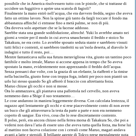
possibile che in America risolvessero tutto con le pistole, che si trattasse di
uccidere un fuggitivo o aprire una scatola di fagioli?
Finalmente la mano entrò nell’acqua, che era davvero fredda, segno che aveva
fatto un ottimo lavoro. Non la spinse giù tanto da fargli toccare il fondo ma
abbastanza affinché ci entrasse fino a metà palmo, se non di più.
Ora doveva solo aspettare che se la facesse addosso.
Sarebbe stata una grande soddisfazione, altroché. Yuki lo avrebbe amato nei
giorni a venire per il modo in cui aveva smascherato il freddo e stoico So
Takakura, ne era certo. Lo avrebbe sposato seduta stante e sarebbero vissuti
tutti felici e contenti, si sarebbero trasferiti su un’isola deserta, al diavolo le
indagini e tutto il resto, poi…
Mentre fantasticava sulla sua futura meravigliosa vita, giusto un tantino poco
fattibile e molto irreale, Maruo si accorse appena in tempo che So aveva
spostato la mano, evidentemente non apprezzando il freddo dell’acqua.
Senza pensarci due volte, con la grazia di un elefante, la riafferrò e la rimise
nella bacinella, giusto forse con troppa foga, infatti per poco non piantò un
urlo lui stesso quando So gli afferrò il braccio con altrettanta forza.
Maruo chiuse gli occhi e non si mosse.
Ora lo ammazzava, gli piantava una pallottola nel cervello, non aveva
nemmeno dato a Shige il suo testamento…
Le cose andarono in maniera leggermente diversa. Con calcolata lentezza, il
ragazzo aprì lentamente gli occhi e si rese piacevolmente conto di non avere
un buco che gli attraversava la testa da parte a parte e non era nemmeno
coperto di sangue. Era vivo, cosa che lo rese discretamente contento.
Il polso, però, era ancora chiuso nella ferrea morsa di Takakura So, che poi a
vedersi non dava l’aria di essere uno che aveva tutta quella forza, ma forse lui
al mattino non faceva colazione con i cereali come Maruo, magari andava
avanti a latte e steroidi. Il brillante agente di Tokyo prese mentalmente nota