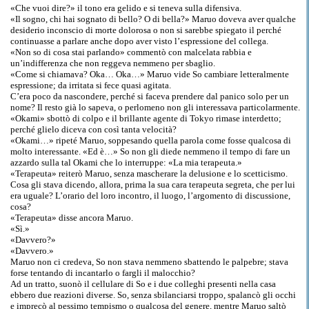
«Che vuoi dire?» il tono era gelido e si teneva sulla difensiva.
«Il sogno, chi hai sognato di bello? O di bella?» Maruo doveva aver qualche
desiderio inconscio di morte dolorosa o non si sarebbe spiegato il perché
continuasse a parlare anche dopo aver visto l’espressione del collega.
«Non so di cosa stai parlando» commentò con malcelata rabbia e
un’indifferenza che non reggeva nemmeno per sbaglio.
«Come si chiamava? Oka… Oka…» Maruo vide So cambiare letteralmente
espressione; da irritata si fece quasi agitata.
C’era poco da nascondere, perché si faceva prendere dal panico solo per un
nome? Il resto già lo sapeva, o perlomeno non gli interessava particolarmente.
«Okami» sbottò di colpo e il brillante agente di Tokyo rimase interdetto;
perché glielo diceva con così tanta velocità?
«Okami…» ripeté Maruo, soppesando quella parola come fosse qualcosa di
molto interessante. «Ed è…» So non gli diede nemmeno il tempo di fare un
azzardo sulla tal Okami che lo interruppe: «La mia terapeuta.»
«Terapeuta» reiterò Maruo, senza mascherare la delusione e lo scetticismo.
Cosa gli stava dicendo, allora, prima la sua cara terapeuta segreta, che per lui
era uguale? L’orario del loro incontro, il luogo, l’argomento di discussione,
cosa?
«Terapeuta» disse ancora Maruo.
«Sì.»
«Davvero?»
«Davvero.»
Maruo non ci credeva, So non stava nemmeno sbattendo le palpebre; stava
forse tentando di incantarlo o fargli il malocchio?
Ad un tratto, suonò il cellulare di So e i due colleghi presenti nella casa
ebbero due reazioni diverse. So, senza sbilanciarsi troppo, spalancò gli occhi
e imprecò al pessimo tempismo o qualcosa del genere, mentre Maruo saltò