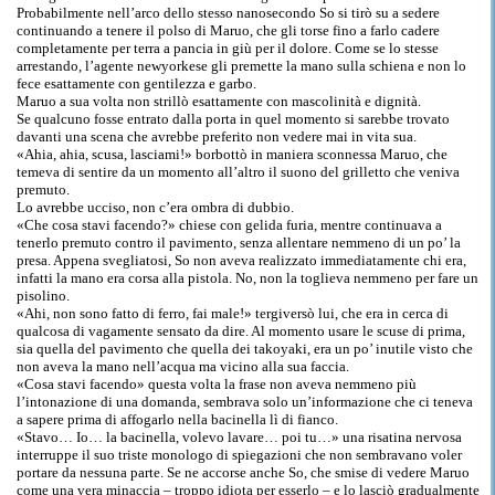
Probabilmente nell’arco dello stesso nanosecondo So si tirò su a sedere
continuando a tenere il polso di Maruo, che gli torse fino a farlo cadere
completamente per terra a pancia in giù per il dolore. Come se lo stesse
arrestando, l’agente newyorkese gli premette la mano sulla schiena e non lo
fece esattamente con gentilezza e garbo.
Maruo a sua volta non strillò esattamente con mascolinità e dignità.
Se qualcuno fosse entrato dalla porta in quel momento si sarebbe trovato
davanti una scena che avrebbe preferito non vedere mai in vita sua.
«Ahia, ahia, scusa, lasciami!» borbottò in maniera sconnessa Maruo, che
temeva di sentire da un momento all’altro il suono del grilletto che veniva
premuto.
Lo avrebbe ucciso, non c’era ombra di dubbio.
«Che cosa stavi facendo?» chiese con gelida furia, mentre continuava a
tenerlo premuto contro il pavimento, senza allentare nemmeno di un po’ la
presa. Appena svegliatosi, So non aveva realizzato immediatamente chi era,
infatti la mano era corsa alla pistola. No, non la toglieva nemmeno per fare un
pisolino.
«Ahi, non sono fatto di ferro, fai male!» tergiversò lui, che era in cerca di
qualcosa di vagamente sensato da dire. Al momento usare le scuse di prima,
sia quella del pavimento che quella dei takoyaki, era un po’ inutile visto che
non aveva la mano nell’acqua ma vicino alla sua faccia.
«Cosa stavi facendo» questa volta la frase non aveva nemmeno più
l’intonazione di una domanda, sembrava solo un’informazione che ci teneva
a sapere prima di affogarlo nella bacinella lì di fianco.
«Stavo… Io… la bacinella, volevo lavare… poi tu…» una risatina nervosa
interruppe il suo triste monologo di spiegazioni che non sembravano voler
portare da nessuna parte. Se ne accorse anche So, che smise di vedere Maruo
come una vera minaccia – troppo idiota per esserlo – e lo lasciò gradualmente