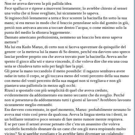
Non ne aveva davvero la più pallida idea.
Fece spallucce e riprese a muoversi lentamente; lo avrebbe chiesto al sensei
una volta che si fosse svegliato, lui sicuramente lo sapeva.
Si inginocchiò lentamente a terra e fece scorrere la bacinella fin sotto la sua
mano; si era messo in modo che il braccio penzolasse solo dal gomito in giù,
perciò non arrivava ancora a toccare dentro l’acqua, o come minimo solo la
punta del medio la sfiorava leggermente.
Dannato americano perfezionista, nemmeno un braccio ben steso sapeva
mettere?
Ma lui era Kudo Maruo, di certo non si faceva spaventare da quisquilie del
genere: ce la metteva lui la mano di So dentro, perché era davvero uno spreco
lasciar perdere proprio ora che aveva trovato pure la bacinella. Aveva anche
spento il gioco alla wii e stava vincendo, il che voleva dire che era una cosa
seria se chiudeva tutto solo per fargli fare la pipì.
Gli prese la mano toccandolo il meno possibile: il ragazzo sembrava avere
radar in tutto il corpo, se gli toccava meno del venti percento della sua mano
con meno del venti percento della sua magari non si svegliava e non gli
piantava una pallottola in mezzo agli occhi.
Riuscì a spostarlo con più semplicità di quel che aveva creduto,
evidentemente da addormentato era meno seccante che da sveglio. Perché
non si presentava da addormentato tutti i giorni al lavoro? Avrebbero lavorato
sicuramente meglio entrambi.
Era davvero concentrato, in quel momento, Maruo: probabilmente nessuno lo
aveva mai visto così preso da qualcosa. Aveva la lingua stretta tra i denti, in
un brillante tentativo poco sensato di fare meno rumore mentre respirava.
E se per caso il sensei avesse pensato che c’era un assassino che voleva
ucciderlo facendolo sbranare da un cane che ora gli stava respirando molto
vicino? So si sarebbe svegliato e lo avrebbe fatto diventare un colabrodo: