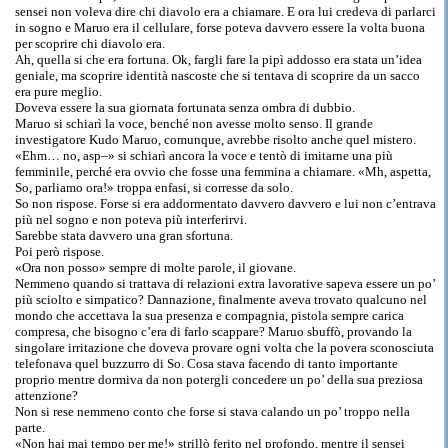
sensei non voleva dire chi diavolo era a chiamare. E ora lui credeva di parlarci
in sogno e Maruo era il cellulare, forse poteva davvero essere la volta buona
per scoprire chi diavolo era.
Ah, quella si che era fortuna. Ok, fargli fare la pipì addosso era stata un’idea
geniale, ma scoprire identità nascoste che si tentava di scoprire da un sacco
era pure meglio.
Doveva essere la sua giornata fortunata senza ombra di dubbio.
Maruo si schiarì la voce, benché non avesse molto senso. Il grande
investigatore Kudo Maruo, comunque, avrebbe risolto anche quel mistero.
«Ehm… no, asp–» si schiarì ancora la voce e tentò di imitarne una più
femminile, perché era ovvio che fosse una femmina a chiamare. «Mh, aspetta,
So, parliamo ora!» troppa enfasi, si corresse da solo.
So non rispose. Forse si era addormentato davvero davvero e lui non c’entrava
più nel sogno e non poteva più interferirvi.
Sarebbe stata davvero una gran sfortuna.
Poi però rispose.
«Ora non posso» sempre di molte parole, il giovane.
Nemmeno quando si trattava di relazioni extra lavorative sapeva essere un po’
più sciolto e simpatico? Dannazione, finalmente aveva trovato qualcuno nel
mondo che accettava la sua presenza e compagnia, pistola sempre carica
compresa, che bisogno c’era di farlo scappare? Maruo sbuffò, provando la
singolare irritazione che doveva provare ogni volta che la povera sconosciuta
telefonava quel buzzurro di So. Cosa stava facendo di tanto importante
proprio mentre dormiva da non potergli concedere un po’ della sua preziosa
attenzione?
Non si rese nemmeno conto che forse si stava calando un po’ troppo nella
parte.
«Non hai mai tempo per me!» strillò ferito nel profondo, mentre il sensei