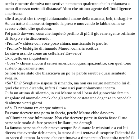
sordo e mentre dormiva non sentiva nemmeno qualcuno che lo chiamava a
meno di mezzo metro di distanza? Altro che ottimo agente dell’intelligence
americana.
«Se ti aspetti che ti svegli chiamandoti amore della mamma, beh, ti sbagli–»
Ad un tratto si mosse, stringendo la presa e muovendo le labbra come se
avesse voluto dire qualcosa.
Poi parlò davvero, cosa che inquietò perfino di più il giovane agente brillante
di Tokyo e via discorrendo.
«Pronto?» chiese con voce poco chiara, masticando le parole.
«Pronto?» bisbigliò di rimando Maruo, con aria scettica.
Lo stava usando come un cellulare? Davvero?
Ok, quello era inquietante.
«Cosa?» chiese ancora il sensei americano, quasi spazientito, con quel tono
austero tipicamente suo.
Se non fosse stato che biascicava un po’ le parole sarebbe quasi sembrato
sveglio.
«So? Ehi? Svegliati» rispose di rimando, ma non era sicuro nemmeno lui di
quel che stava dicendo, infatti il tono uscì particolarmente incerto.
Ci fu un attimo di silenzio, in cui Maruo sentì l’osso del ginocchio fare un
singolare ed anomalo crack che gli sarebbe costata una degenza in ospedale
di almeno venti giorni.
«Ah. Ti richiamo tra cinque minuti.»
Fu come ricevere una porta in faccia, perché Maruo ebbe davvero
un’illuminazione fulminante. Non che ricevere porte in faccia fosse il suo
personale modo di fare pensieri brillanti, ma dettagli.
La famosa persona che chiamava sempre So durante le missioni e a cui lui
diceva che avrebbe richiamato, la stessa di cui tentava di scoprire l’identità da
un sacco di tempo, la stessa che continuava a rimanere un’incognita perché il