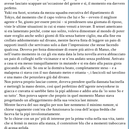
avesse lasciato scappare un’occasione del genere e sì, il momento era davvero
perfetto.
Yuki era fuori, scortata da mezza squadra esecutiva del dipartimento di
Tokyo, dal momento che il capo voleva che lui e So – ovvero il migliore
agente e So, giusto per essere precisi – si prendessero una giornata di riposo,
viste le ultime situazioni in cui si erano venuti a trovare. Il sensei americano
si era lamentato perché, come suo solito, voleva dimostrare al mondo di poter
stare sveglio anche sedici giorni di fila senza battere ciglio, ma alla fine era
crollato addormentato sul divano, mentre faceva finta di leggere un paio di
rapporti inutili che servivano solo a dare l’impressione che stesse facendo
qualcosa. Doveva per forza dimostrare di essere più attivo di Maruo, che
nell’esatto momento in cui gli era stata data la lieta novella aveva abbracciato
un paio di colleghi nelle vicinanze e se n’era andato senza problemi. Arrivato
a casa si era messo tranquillamente in mutande e si era dato alla pazza gioia
giocando alla wii. So ora se la dormiva beato, completamente steso – e a
malapena ci stava con il suo dannato metro e ottanta –, i fascicoli sul tavolino
e una mano che penzolava giù dal divano.
Non poteva proprio lasciar correre, doveva prendere quella dannata bacinella
e mettergli la mano dentro, così quel perfettino dell’agente newyorkese in
giacca e cravatta si sarebbe fatto la pipì addosso e addio aria da ‘io sono So e
so tutto’. Non poteva sapere che proprio in quel momento Maruo stava
progettando un alleggerimento della sua vescica last minute.
Mentre faceva del suo meglio per non fare nemmeno il minimo rumore, si
chiese vagamente com’era che funzionava la cosa dell’acqua fredda che
faceva far la pipì involontariamente.
Se lo chiese con un po’ più di interesse per la prima volta nella sua vita, tanto
che si fermò in mezzo alla stanza, il contenitore blu che a momenti traboccava
di acqua gelida.