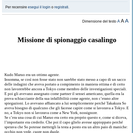
Per recensire
esegui il login
o
registrati
.
A
A
A
Dimensione del testo
Missione di spionaggio casalingo
Kudo Maruo era un ottimo agente.
Insomma, se così non fosse stato non sarebbe stato messo a capo di un sacco
delle indagini che aveva portato a compimento in maniera ottima e di certo
non lavorerebbe ancora a Tokyo come membro delle investigazioni speciali.
E poi gli avevano assegnato come partner il sensei americano, quella era la
prova schiacciante della sua infallibilità come agente, non c’erano altre
spiegazioni. Lo avevano affiancato a lui semplicemente perché Takakura So
aveva bisogno di qualcuno che gli facesse capire come si lavorava a Tokyo. E
no, a Tokyo non si lavorava come a New York, nossignore.
Se c’era una cosa di cui Maruo era certo era proprio questo e, come si diceva,
l’importante era crederlo. Che poi il capo glielo avesse appioppato perché
sperava che So potesse mettergli la testa a posto era un altro paio di maniche:
occhio non vede, cuore non duole.