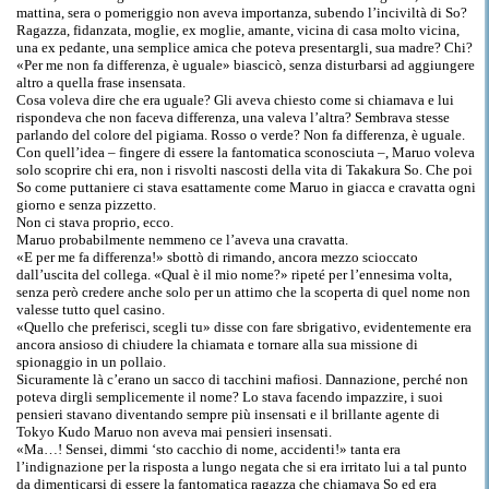
mattina, sera o pomeriggio non aveva importanza, subendo l’inciviltà di So?
Ragazza, fidanzata, moglie, ex moglie, amante, vicina di casa molto vicina,
una ex pedante, una semplice amica che poteva presentargli, sua madre? Chi?
«Per me non fa differenza, è uguale» biascicò, senza disturbarsi ad aggiungere
altro a quella frase insensata.
Cosa voleva dire che era uguale? Gli aveva chiesto come si chiamava e lui
rispondeva che non faceva differenza, una valeva l’altra? Sembrava stesse
parlando del colore del pigiama. Rosso o verde? Non fa differenza, è uguale.
Con quell’idea – fingere di essere la fantomatica sconosciuta –, Maruo voleva
solo scoprire chi era, non i risvolti nascosti della vita di Takakura So. Che poi
So come puttaniere ci stava esattamente come Maruo in giacca e cravatta ogni
giorno e senza pizzetto.
Non ci stava proprio, ecco.
Maruo probabilmente nemmeno ce l’aveva una cravatta.
«E per me fa differenza!» sbottò di rimando, ancora mezzo scioccato
dall’uscita del collega. «Qual è il mio nome?» ripeté per l’ennesima volta,
senza però credere anche solo per un attimo che la scoperta di quel nome non
valesse tutto quel casino.
«Quello che preferisci, scegli tu» disse con fare sbrigativo, evidentemente era
ancora ansioso di chiudere la chiamata e tornare alla sua missione di
spionaggio in un pollaio.
Sicuramente là c’erano un sacco di tacchini mafiosi. Dannazione, perché non
poteva dirgli semplicemente il nome? Lo stava facendo impazzire, i suoi
pensieri stavano diventando sempre più insensati e il brillante agente di
Tokyo Kudo Maruo non aveva mai pensieri insensati.
«Ma…! Sensei, dimmi ‘sto cacchio di nome, accidenti!» tanta era
l’indignazione per la risposta a lungo negata che si era irritato lui a tal punto
da dimenticarsi di essere la fantomatica ragazza che chiamava So ed era