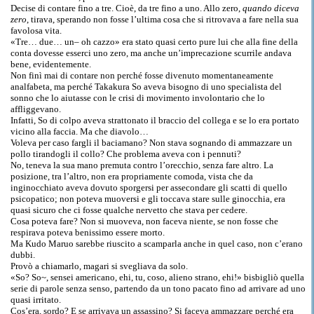
Decise di contare fino a tre. Cioè, da tre fino a uno. Allo zero,
quando diceva
zero
, tirava, sperando non fosse l’ultima cosa che si ritrovava a fare nella sua
favolosa vita.
«Tre… due… un– oh cazzo» era stato quasi certo pure lui che alla fine della
conta dovesse esserci uno zero, ma anche un’imprecazione scurrile andava
bene, evidentemente.
Non finì mai di contare non perché fosse divenuto momentaneamente
analfabeta, ma perché Takakura So aveva bisogno di uno specialista del
sonno che lo aiutasse con le crisi di movimento involontario che lo
affliggevano.
Infatti, So di colpo aveva strattonato il braccio del collega e se lo era portato
vicino alla faccia. Ma che diavolo…
Voleva per caso fargli il baciamano? Non stava sognando di ammazzare un
pollo tirandogli il collo? Che problema aveva con i pennuti?
No, teneva la sua mano premuta contro l’orecchio, senza fare altro. La
posizione, tra l’altro, non era propriamente comoda, vista che da
inginocchiato aveva dovuto sporgersi per assecondare gli scatti di quello
psicopatico; non poteva muoversi e gli toccava stare sulle ginocchia, era
quasi sicuro che ci fosse qualche nervetto che stava per cedere.
Cosa poteva fare? Non si muoveva, non faceva niente, se non fosse che
respirava poteva benissimo essere morto.
Ma Kudo Maruo sarebbe riuscito a scamparla anche in quel caso, non c’erano
dubbi.
Provò a chiamarlo, magari si svegliava da solo.
«So? So~, sensei americano, ehi, tu, coso, alieno strano, ehi!» bisbigliò quella
serie di parole senza senso, partendo da un tono pacato fino ad arrivare ad uno
quasi irritato.
Cos’era, sordo? E se arrivava un assassino? Si faceva ammazzare perché era