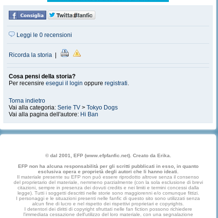
Leggi le 0 recensioni
Ricorda la storia
|
Cosa pensi della storia?
Per recensire
esegui il login
oppure
registrati
.
Torna indietro
Vai alla categoria:
Serie TV
>
Tokyo Dogs
Vai alla pagina dell'autore:
Hi Ban
© dal 2001, EFP (www.efpfanfic.net). Creato da Erika.
EFP non ha alcuna responsabilità per gli scritti pubblicati in esso, in quanto
esclusiva opera e proprietà degli autori che li hanno ideati.
Il materiale presente su EFP non può essere riprodotto altrove senza il consenso
del proprietario del materiale, nemmeno parzialmente (con la sola esclusione di brevi
citazioni, sempre in presenza dei dovuti credits e nei limiti e termini concessi dalla
legge). Tutti i soggetti descritti nelle storie sono maggiorenni e/o comunque fittizi.
I personaggi e le situazioni presenti nelle fanfic di questo sito sono utilizzati senza
alcun fine di lucro e nel rispetto dei rispettivi proprietari e copyrights.
I detentori dei diritti di copyright sfruttati nelle fan fiction possono richiedere
l'immediata cessazione dell'utilizzo del loro materiale, con una segnalazione