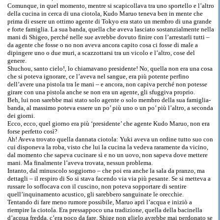
Comunque, in quel momento, mentre si scapicollava tra uno sportello e l’altro
della cucina in cerca di una ciotola, Kudo Maruo teneva ben in mente che
prima di essere un ottimo agente di Tokyo era stato un membro di una grande
e forte famiglia. La sua banda, quella che aveva lasciato sostanzialmente nella
mani di Shigeo, perché nelle sue avrebbe dovuto finire con l’arrestarli tutti –
da agente che fosse o no non aveva ancora capito cosa ci fosse di male a
dipingere uno o due muri, a scazzottarsi tra un vicolo e l’altro, cose del
genere.
Shuchou, santo cielo!, lo chiamavano presidente! No, quella non era una cosa
che si poteva ignorare, ce l’aveva nel sangue, era più potente perfino
dell’avere una pistola tra le mani – e ancora, non capiva perché non potesse
girare con una pistola anche se non era un agente, gli sfuggiva proprio.
Beh, lui non sarebbe mai stato solo agente o solo membro della sua famiglia-
banda, al massimo poteva essere un po’ più uno o un po’ più l’altro, a seconda
dei giorni.
Ecco, ecco, quel giorno era più ‘presidente’ che agente Kudo Maruo, non era
forse perfetto così?
Ah! Aveva trovato quella dannata ciotola: Yuki aveva un ordine tutto suo con
cui disponeva la roba, visto che lui la cucina la vedeva raramente da vicino,
dal momento che sapeva cucinare sì e no un uovo, non sapeva dove mettere
mani. Ma finalmente l’aveva trovata, nessun problema.
Intanto, dal minuscolo soggiorno – che poi era anche la sala da pranzo, ma
dettagli – il respiro di So si stava facendo via via più pesante. Se si metteva a
russare lo soffocava con il cuscino, non poteva sopportare di sentire
quell’inquinamento acustico, gli sarebbero sanguinate le orecchie.
Tentando di fare meno rumore possibile, Maruo aprì l’acqua e iniziò a
riempire la ciotola. Era pressappoco una tradizione, quella della bacinella
d’acqua fredda, c’era poco da fare. Shige non glielo avrebbe mai perdonato se