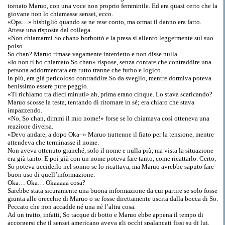
tornato Maruo, con una voce non proprio femminile. Ed era quasi certo che la
giovane non lo chiamasse sensei, ecco.
«Ops…» bisbigliò quando se ne rese conto, ma ormai il danno era fatto.
Attese una risposta dal collega.
«Non chiamarmi So chan» borbottò e la presa si allentò leggermente sul suo
polso.
So chan? Maruo rimase vagamente interdetto e non disse nulla.
«Io non ti ho chiamato So chan» rispose, senza contare che contraddire una
persona addormentata era tutto tranne che furbo e logico.
In più, era già pericoloso contraddire So da sveglio, mentre dormiva poteva
benissimo essere pure peggio.
«Ti richiamo tra dieci minuti» ah, prima erano cinque. Lo stava scaricando?
Maruo scosse la testa, tentando di ritornare in sé; era chiaro che stava
impazzendo.
«No, So chan, dimmi il mio nome!» forse se lo chiamava così otteneva una
reazione diversa.
«Devo andare, a dopo Oka–» Maruo trattenne il fiato per la tensione, mentre
attendeva che terminasse il nome.
Non aveva ottenuto granché, solo il nome e nulla più, ma vista la situazione
era già tanto. E poi già con un nome poteva fare tanto, come ricattarlo. Certo,
So poteva ucciderlo nel sonno se lo ricattava, ma Maruo avrebbe saputo fare
buon uso di quell’informazione.
Oka… Oka… Okaaaaa cosa?
Sarebbe stata sicuramente una buona informazione da cui partire se solo fosse
giunta alle orecchie di Maruo o se fosse direttamente uscita dalla bocca di So.
Peccato che non accadde né una né l’altra cosa.
Ad un tratto, infatti, So tacque di botto e Maruo ebbe appena il tempo di
accorgersi che il sensei americano aveva gli occhi spalancati fissi su di lui.