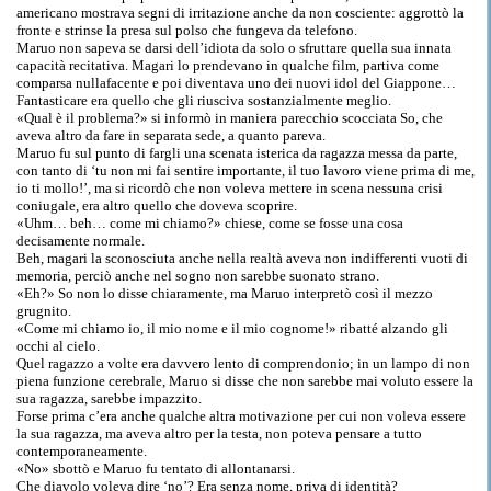
americano mostrava segni di irritazione anche da non cosciente: aggrottò la
fronte e strinse la presa sul polso che fungeva da telefono.
Maruo non sapeva se darsi dell’idiota da solo o sfruttare quella sua innata
capacità recitativa. Magari lo prendevano in qualche film, partiva come
comparsa nullafacente e poi diventava uno dei nuovi idol del Giappone…
Fantasticare era quello che gli riusciva sostanzialmente meglio.
«Qual è il problema?» si informò in maniera parecchio scocciata So, che
aveva altro da fare in separata sede, a quanto pareva.
Maruo fu sul punto di fargli una scenata isterica da ragazza messa da parte,
con tanto di ‘tu non mi fai sentire importante, il tuo lavoro viene prima di me,
io ti mollo!’, ma si ricordò che non voleva mettere in scena nessuna crisi
coniugale, era altro quello che doveva scoprire.
«Uhm… beh… come mi chiamo?» chiese, come se fosse una cosa
decisamente normale.
Beh, magari la sconosciuta anche nella realtà aveva non indifferenti vuoti di
memoria, perciò anche nel sogno non sarebbe suonato strano.
«Eh?» So non lo disse chiaramente, ma Maruo interpretò così il mezzo
grugnito.
«Come mi chiamo io, il mio nome e il mio cognome!» ribatté alzando gli
occhi al cielo.
Quel ragazzo a volte era davvero lento di comprendonio; in un lampo di non
piena funzione cerebrale, Maruo si disse che non sarebbe mai voluto essere la
sua ragazza, sarebbe impazzito.
Forse prima c’era anche qualche altra motivazione per cui non voleva essere
la sua ragazza, ma aveva altro per la testa, non poteva pensare a tutto
contemporaneamente.
«No» sbottò e Maruo fu tentato di allontanarsi.
Che diavolo voleva dire ‘no’? Era senza nome, priva di identità?