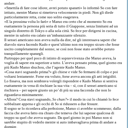
andare.
«Smettila di fare cose idiote, avrei potuto spararti» lo informò So con fare
irritato, mentre Maruo si rimetteva velocemente in piedi. Non gli diede
particolarmente retta, come suo solito esagerava.
«E la prossima volta lo farò» e Maruo era certo che al momento So era
esattamente la persona più seria di tutto il Giappone, senza limitarsi ad un
singolo distretto di Tokyo o alla sola città. So fece per dirigersi in cucina,
mentre in salotto era calato un’imbarazzante silenzio.
Il sensei americano non aveva nulla da dire, né gli interessava sapere che
diavolo stava facendo Kudo e quest’ultimo non era troppo sicuro che fosse
uscito completamente dal sonno; se così non fosse stato avrebbe potuto
tranquillamente sparargli.
Purtroppo per quel poco di istinto di sopravvivenza che Maruo aveva, la
voglia di sapere era superiore a tutto. L’aveva pensato prima, quel giorno era
più Kudo Maruo shuchou, che l’agente Kudo Maruo.
«Cosa stavi sognando prima?» gli chiese e vide So fermarsi di colpo e poi
voltarsi lentamente. Forse era voluto, forse aveva ancora gli arti irrigiditi.
Lo fissava, ma non sembrava volergli rispondere e Kudo Maruo si sentiva
esattamente in vena di rischiare la sua vita – sì, con il sensei americano si
rischiava – per sapere giusto un po’ di più su una faccenda che non lo
riguardava minimamente.
«Allora? Cosa stavi sognando,
So chan?
» il modo in cui lo chiamò lo fece
sobbalzare appena e gli occhi di So si ridussero a due fessure.
Il sogno se lo ricordava alla perfezione, Maruo ci avrebbe scommesso; dalla
faccia che aveva fatto era chiaro che temeva che lui sapesse qualcosa di
troppo su quel che aveva sognato. Da quel giorno in poi Maruo non si
sarebbe stupito di vederlo mentre si auto imbavagliava prima di andare a
dormire.