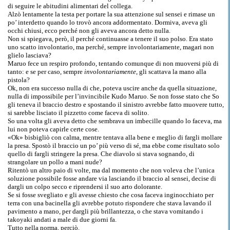
di seguire le abitudini alimentari del collega.
Alzò lentamente la testa per portare la sua attenzione sul sensei e rimase un
po’ interdetto quando lo trovò ancora addormentato. Dormiva, aveva gli
occhi chiusi, ecco perché non gli aveva ancora detto nulla.
Non si spiegava, però, il perché continuasse a tenere il suo polso. Era stato
uno scatto involontario, ma perché, sempre involontariamente, magari non
glielo lasciava?
Maruo fece un respiro profondo, tentando comunque di non muoversi più di
tanto: e se per caso, sempre
involontariamente
, gli scattava la mano alla
pistola?
Ok, non era successo nulla di che, poteva uscire anche da quella situazione,
nulla di impossibile per l’invincibile Kudo Maruo. Se non fosse stato che So
gli teneva il braccio destro e spostando il sinistro avrebbe fatto muovere tutto,
si sarebbe lisciato il pizzetto come faceva di solito.
So una volta gli aveva detto che sembrava un imbecille quando lo faceva, ma
lui non poteva capirle certe cose.
«Ok» bisbigliò con calma, mentre tentava alla bene e meglio di fargli mollare
la presa. Spostò il braccio un po’ più verso di sé, ma ebbe come risultato solo
quello di fargli stringere la presa. Che diavolo si stava sognando, di
strangolare un pollo a mani nude?
Ritentò un altro paio di volte, ma dal momento che non voleva che l’unica
soluzione possibile fosse andare via lasciando il braccio al sensei, decise di
dargli un colpo secco e riprendersi il suo arto dolorante.
Se si fosse svegliato e gli avesse chiesto che cosa faceva inginocchiato per
terra con una bacinella gli avrebbe potuto rispondere che stava lavando il
pavimento a mano, per dargli più brillantezza, o che stava vomitando i
takoyaki andati a male di due giorni fa.
Tutto nella norma, perciò.