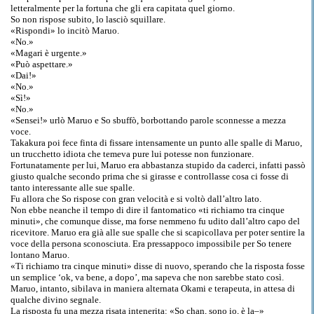
letteralmente per la fortuna che gli era capitata quel giorno.
So non rispose subito, lo lasciò squillare.
«Rispondi» lo incitò Maruo.
«No.»
«Magari è urgente.»
«Può aspettare.»
«Dai!»
«No.»
«Sì!»
«No.»
«Sensei!» urlò Maruo e So sbuffò, borbottando parole sconnesse a mezza
voce.
Takakura poi fece finta di fissare intensamente un punto alle spalle di Maruo,
un trucchetto idiota che temeva pure lui potesse non funzionare.
Fortunatamente per lui, Maruo era abbastanza stupido da caderci, infatti passò
giusto qualche secondo prima che si girasse e controllasse cosa ci fosse di
tanto interessante alle sue spalle.
Fu allora che So rispose con gran velocità e si voltò dall’altro lato.
Non ebbe neanche il tempo di dire il fantomatico «ti richiamo tra cinque
minuti», che comunque disse, ma forse nemmeno fu udito dall’altro capo del
ricevitore. Maruo era già alle sue spalle che si scapicollava per poter sentire la
voce della persona sconosciuta. Era pressappoco impossibile per So tenere
lontano Maruo.
«Ti richiamo tra cinque minuti» disse di nuovo, sperando che la risposta fosse
un semplice ‘ok, va bene, a dopo’, ma sapeva che non sarebbe stato così.
Maruo, intanto, sibilava in maniera alternata Okami e terapeuta, in attesa di
qualche divino segnale.
La risposta fu una mezza risata intenerita: «So chan, sono io, è la–»