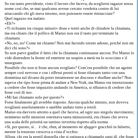
So era tanto previdente, visto il lavoro che faceva, da scegliersi ragazze senza
nome così che, se mai qualcuno avesse cercato vendetta contro di lui
attaccando chi gli stava intorno, non potessero essere rintracciate?
Quel ragazzo era malato.
«Eh?»
«Ti richiamo tra cinque minuti» disse e tentò anche di chiudere la chiamata,
ma era chiaro che il pollice di Maruo non era il tasto per terminate la
chiamata.
«No, no, no! Come mi chiamo! Non stai facendo niente adesso, perché non mi
dici chi sono?»
So non parve gradire il fatto che la chiamata continuasse ancora. Poi Maruo lo
vide distendere la fronte ed emettere un sospiro a metà tra lo scocciato e il
rassegnato.
Possibile che non si fosse ancora svegliato? Com’era possibile che un agente
sempre così nervoso e con i riflessi pronti si fosse rilassato tanto con una
dormitina sul divano da poter intrattenere un discorso e sbuffare anche? Non
sapeva che tipo fosse prima di andare a New York, ma Maruo era intenzionato
a credere che fosse impazzito andando in America, si rifiutava di credere che
fosse così di suo.
«Mi hai chiamato solo per questo?»
Forse finalmente gli avrebbe risposto. Ancora qualche minuto, non doveva
svegliarsi assolutamente o sarebbe andato tutto a rotoli.
Maruo era davvero attento a quel che faceva, ad ogni suo singolo movimento;
nemmeno nelle missioni ostentava tanta minuziosità, era chiaro che aveva
una scala delle priorità un tantino invertita rispetto alla norma.
«Sì, per questo, sì… è che, ehm, al momento
mi sfugge
» gracchiò in falsetto,
mentre la tensione cresceva a vista d’occhio.
Allora, chi era la gentil donzella che si ostinava a chiamarlo ogni dì, che fosse