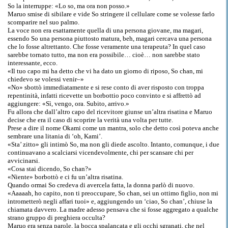
So la interruppe: «Lo so, ma ora non posso.»
Maruo smise di sibilare e vide So stringere il cellulare come se volesse farlo
scomparire nel suo palmo.
La voce non era esattamente quella di una persona giovane, ma magari,
essendo So una persona piuttosto matura, beh, magari cercava una persona
che lo fosse altrettanto. Che fosse veramente una terapeuta? In quel caso
sarebbe tornato tutto, ma non era possibile… cioè… non sarebbe stato
interessante, ecco.
«Il tuo capo mi ha detto che vi ha dato un giorno di riposo, So chan, mi
chiedevo se volessi venir–»
«No» sbottò immediatamente e si rese conto di aver risposto con troppa
repentinità, infatti ricevette un borbottio poco convinto e si affrettò ad
aggiungere: «Sì, vengo, ora. Subito, arrivo.»
Fu allora che dall’altro capo del ricevitore giunse un’altra risatina e Maruo
decise che era il caso di scoprire la verità una volta per tutte.
Prese a dire il nome Okami come un mantra, solo che detto così poteva anche
sembrare una litania di ‘oh, Kami’.
«Sta’ zitto» gli intimò So, ma non gli diede ascolto. Intanto, comunque, i due
continuavano a scalciarsi vicendevolmente, chi per scansare chi per
avvicinarsi.
«Cosa stai dicendo, So chan?»
«Niente» borbottò e ci fu un’altra risatina.
Quando ormai So credeva di avercela fatta, la donna parlò di nuovo.
«Aaaaah, ho capito, non ti preoccupare, So chan, sei un ottimo figlio, non mi
intrometterò negli affari tuoi» e, aggiungendo un ‘ciao, So chan’, chiuse la
chiamata davvero. La madre adesso pensava che si fosse aggregato a qualche
strano gruppo di preghiera occulta?
Maruo era senza parole, la bocca spalancata e gli occhi sgranati, che nel