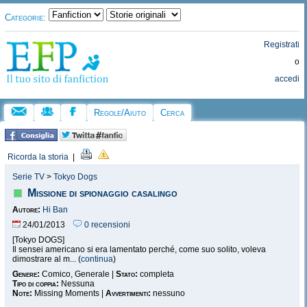
Categorie:
Registrati
o
accedi
Regole/Aiuto
Cerca
Ricorda la storia
|
Serie TV
>
Tokyo Dogs
Missione di spionaggio casalingo
Autore:
Hi Ban
24/01/2013
0 recensioni
[Tokyo DOGS]
Il sensei americano si era lamentato perché, come suo solito, voleva
dimostrare al m... (
continua
)
Genere:
Comico, Generale |
Stato:
completa
Tipo di coppia:
Nessuna
Note:
Missing Moments |
Avvertimenti:
nessuno