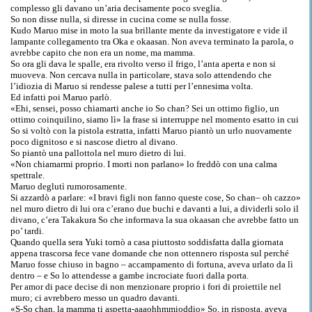
complesso gli davano un’aria decisamente poco sveglia.
So non disse nulla, si diresse in cucina come se nulla fosse.
Kudo Maruo mise in moto la sua brillante mente da investigatore e vide il
lampante collegamento tra Oka e okaasan. Non aveva terminato la parola, o
avrebbe capito che non era un nome, ma mamma.
So ora gli dava le spalle, era rivolto verso il frigo, l’anta aperta e non si
muoveva. Non cercava nulla in particolare, stava solo attendendo che
l’idiozia di Maruo si rendesse palese a tutti per l’ennesima volta.
Ed infatti poi Maruo parlò.
«Ehi, sensei, posso chiamarti anche io So chan? Sei un ottimo figlio, un
ottimo coinquilino, siamo lì» la frase si interruppe nel momento esatto in cui
So si voltò con la pistola estratta, infatti Maruo piantò un urlo nuovamente
poco dignitoso e si nascose dietro al divano.
So piantò una pallottola nel muro dietro di lui.
«Non chiamarmi proprio. I morti non parlano» lo freddò con una calma
spettrale.
Maruo deglutì rumorosamente.
Si azzardò a parlare: «I bravi figli non fanno queste cose, So chan– oh cazzo»
nel muro dietro di lui ora c’erano due buchi e davanti a lui, a dividerli solo il
divano, c’era Takakura So che informava la sua okaasan che avrebbe fatto un
po’ tardi.
Quando quella sera Yuki tornò a casa piuttosto soddisfatta dalla giornata
appena trascorsa fece vane domande che non ottennero risposta sul perché
Maruo fosse chiuso in bagno – accampamento di fortuna, aveva urlato da lì
dentro – e So lo attendesse a gambe incrociate fuori dalla porta.
Per amor di pace decise di non menzionare proprio i fori di proiettile nel
muro; ci avrebbero messo un quadro davanti.
«S-So chan, la mamma ti aspetta-aaaohhmmioddio» So, in risposta, aveva