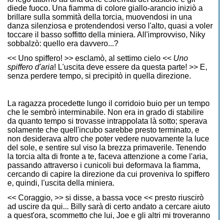
diede fuoco. Una fiamma di colore giallo-arancio iniziò a
brillare sulla sommità della torcia, muovendosi in una
danza silenziosa e protendendosi verso l'alto, quasi a voler
toccare il basso soffitto della miniera. All'improvviso, Niky
sobbalzò: quello era davvero...?
<< Uno spiffero! >> esclamò, al settimo cielo <<
Uno
spiffero d'aria
! L'uscita deve essere da questa parte! >> E,
senza perdere tempo, si precipitò in quella direzione.
La ragazza procedette lungo il corridoio buio per un tempo
che le sembrò interminabile. Non era in grado di stabilire
da quanto tempo si trovasse intrappolata là sotto; sperava
solamente che quell'incubo sarebbe presto terminato, e
non desiderava altro che poter vedere nuovamente la luce
del sole, e sentire sul viso la brezza primaverile. Tenendo
la torcia alta di fronte a te, faceva attenzione a come l'aria,
passando attraverso i cunicoli bui deformava la fiamma,
cercando di capire la direzione da cui proveniva lo spiffero
e, quindi, l'uscita della miniera.
<< Coraggio, >> si disse, a bassa voce << presto riuscirò
ad uscire da qui... Billy sarà di certo andato a cercare aiuto
a quest'ora, scommetto che lui, Joe e gli altri mi troveranno