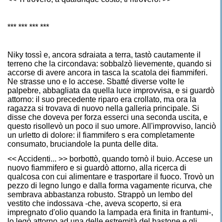
*** *** *** ***
Niky tossì e, ancora sdraiata a terra, tastò cautamente il
terreno che la circondava: sobbalzò lievemente, quando si
accorse di avere ancora in tasca la scatola dei fiammiferi.
Ne strasse uno e lo accese. Sbatté diverse volte le
palpebre, abbagliata da quella luce improvvisa, e si guardò
attorno: il suo precedente riparo era crollato, ma ora la
ragazza si trovava di nuovo nella galleria principale. Si
disse che doveva per forza esserci una seconda uscita, e
questo risollevò un poco il suo umore. All'improvviso, lanciò
un urletto di dolore: il fiammifero s era completamente
consumato, bruciandole la punta delle dita.
<< Accidenti... >> borbottò, quando tornò il buio. Accese un
nuovo fiammifero e si guardò attorno, alla ricerca di
qualcosa con cui alimentare e trasportare il fuoco. Trovò un
pezzo di legno lungo e dalla forma vagamente ricurva, che
sembrava abbastanza robusto. Strappò un lembo del
vestito che indossava -che, aveva scoperto, si era
impregnato d'olio quando la lampada era finita in frantumi-,
lo legò attorno ad una delle estremità del bastone e gli