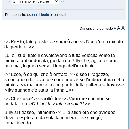
<<
>>
Per recensire
esegui il login
o
registrati
.
A
A
A
Dimensione del testo
<< Presto, fate presto! >> sbraitò Joe << Non c'è un minuto
da perdere! >>
Lui e i suoi fratelli cavalcavano a tutta velocità verso la
miniera abbandonata, guidati da Billy che, agitato come
non mai, li guidò verso il luogo dell'incidente.
<< Ecco, è da qui che è entrata, >> disse il ragazzo,
smontando da cavallo e correndo verso l'imboccatura della
miniera << ma non so a che punto della galleria si trovasse
Niky quando c'è stata la frana... >>
<< Che cosa? >> sbottò Joe << Vuoi dire che non sei
andata con lei?
L'hai lasciata da sola?!
>>
Billy si ritrasse, intimorito << L-la sfida era che avrebbe
dovuto esplorare da sola la miniera... >> spiegò,
impallidendo.