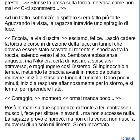
presto... >> Strinse la presa sulla torcia, nervosa come non
mai << C-ci scommetto... >>
Ad un tratto, sobbalzò: lo spiffero si era fatto più forte.
Aguzzando la vista, la ragazza intravide uno spiraglio di
luce.
<< Eccola, la via d'uscita! >> esclamò, felice. Lasciò cadere
la torcia e corse in direzione della luce; un tunnel che
doveva essere stato scavato di recente si snodava tra la
roccia, salendo verso l'altro. Sembrava abbastanza
angusto, ma Niky era certa di riuscire a strisciarvi
attraverso, e raggiungere così l'esterno. Si inginocchiò a
terra e, mettendo le braccia avanti in modo da potersi
muovere, iniziò a strisciare lungo il cunicolo. Dopo pochi
minuti, iniziò a respirare affannosamente per lo sforzo, e si
fermò, per riprendere fiato.
<< Coraggio, >> mormorò << ormai manca poco... >>
Posò le mani su due sporgenze di fronte a lei, contrasse i
muscoli, fece per slittare in avanti... ma non successe nulla.
La ragazza provò e riprovò, ma non ci fu verso: non riuscì a
muoversi di un solo millimetro. Si era incastrata.
Torna su