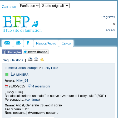
Categorie:
Registrati
o
accedi
Regole/Aiuto
Cerca
Segui la storia
|
Fumetti/Cartoni europei
>
Lucky Luke
La miniera
Autore:
Niky_94
28/05/2015
4 recensioni
[Lucky Luke]
Basata sul cartone animato "Le nuove avventure di Lucky Luke" (2001)
Personaggi:... (
continua
)
Genere:
Angst, Generale |
Stato:
in corso
Tipo di coppia:
Het
Note:
nessuna |
Avvertimenti:
nessuno