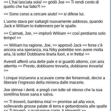
<< L'hai lasciata sola! >> gridò Joe << Ti rendi conto di
quello che hai fatto?! >>
<< Sono corso a cercare aiuto! >> si difese lui.
L'uomo stava per saltargli nuovamente addosso, quando
Jack e William lo trattennero per le spalle.
<< Calmati, Joe, >> implorò William << così perdiamo solo
tempo! >>
<< William ha ragione, Joe, >> approvò Jack << forse c'è
ancora una speranza, ma Niky potrebbe non avere molta
aria, là sotto! Dobbiamo tirarla fuori, e in fretta! >>
Averell afferrò una delle pale e si guardò attorno, con aria
atterrita << Presto, dobbiamo trovarla,
dobbiamo trovarla
!
>>
I cinque iniziarono a scavare come dei forsennati, decisi a
liberare l'ingresso della miniera dalle macerie.
Joe strinse i denti, e pregò con tutto sé stesso che la sua
sorellina fosse sana e salva.
<< Ti troverò, bambina mia! >> promise ad alta voce,
sollevando grosse palate di terra e gettandosela alle spalle
<< Ti troverò, a qualunque costo, ti ritroverò! >>