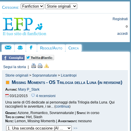
Categorie:
Registrati
o
accedi
Regole/Aiuto
Cerca
Segui la storia
|
Storie originali
>
Soprannaturale
>
Licantropi
Missing Moments - OS Trilogia della Luna (in revisione)
Autore:
Mary P_Stark
03/12/2015
4 recensioni
Una serie di OS dedicate ai personaggi della Trilogia della Luna. Qui
raccoglierò le avventure, i se... (
continua
)
Genere:
Azione, Romantico, Sovrannaturale |
Stato:
in corso
Tipo di coppia:
Het, Slash
Note:
Lemon, Missing Moments |
Avvertimenti:
nessuno
>>