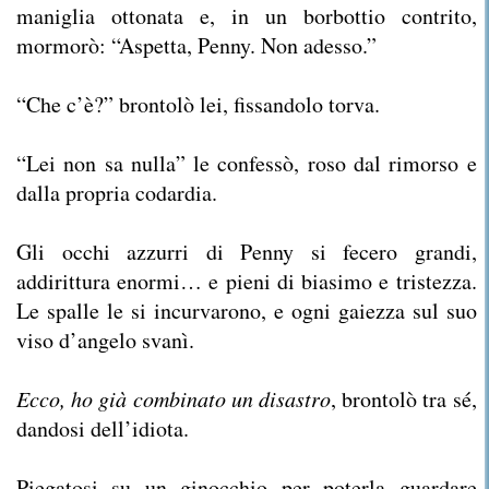
maniglia ottonata e, in un borbottio contrito,
mormorò: “Aspetta, Penny. Non adesso.”
“Che c’è?” brontolò lei, fissandolo torva.
“Lei non sa nulla” le confessò, roso dal rimorso e
dalla propria codardia.
Gli occhi azzurri di Penny si fecero grandi,
addirittura enormi… e pieni di biasimo e tristezza.
Le spalle le si incurvarono, e ogni gaiezza sul suo
viso d’angelo svanì.
Ecco, ho già combinato un disastro
, brontolò tra sé,
dandosi dell’idiota.
Piegatosi su un ginocchio per poterla guardare