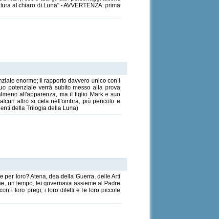
Avventura al chiaro di Luna" - AVVERTENZA: prima
nziale enorme; il rapporto davvero unico con i
 suo potenziale verrà subito messo alla prova
lmeno all'apparenza, ma il figlio Mark e suo
cun altro si cela nell'ombra, più pericolo e
enti della Trilogia della Luna)
 per loro? Atena, dea della Guerra, delle Arti
 che, un tempo, lei governava assieme al Padre
 i loro pregi, i loro difetti e le loro piccole