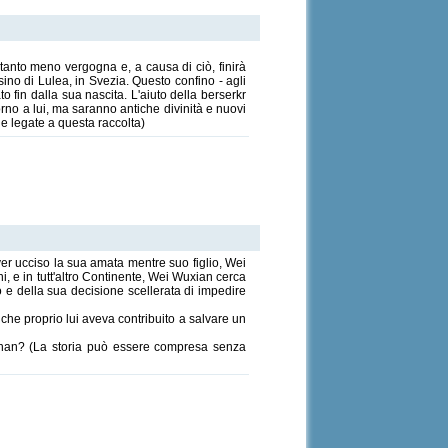
anto meno vergogna e, a causa di ciò, finirà
ino di Lulea, in Svezia. Questo confino - agli
o fin dalla sua nascita. L'aiuto della berserkr
rno a lui, ma saranno antiche divinità e nuovi
ie legate a questa raccolta)
er ucciso la sua amata mentre suo figlio, Wei
, e in tutt'altro Continente, Wei Wuxian cerca
o e della sua decisione scellerata di impedire
che proprio lui aveva contribuito a salvare un
 Zhan? (La storia può essere compresa senza