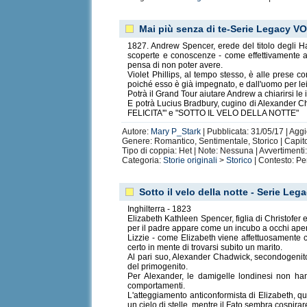
Mai più senza di te-Serie Legacy V
1827. Andrew Spencer, erede del titolo degli Ha
scoperte e conoscenze - come effettivamente a
pensa di non poter avere.
Violet Phillips, al tempo stesso, è alle prese 
poiché esso è già impegnato, e dall'uomo per lei p
Potrà il Grand Tour aiutare Andrew a chiarirsi le
E potrà Lucius Bradbury, cugino di Alexander C
FELICITA'" e "SOTTO IL VELO DELLA NOTTE"
Autore:
Mary P_Stark
| Pubblicata: 31/05/17 | Aggi
Genere: Romantico, Sentimentale, Storico | Capito
Tipo di coppia: Het | Note: Nessuna | Avvertiment
Categoria:
Storie originali
>
Storico
| Contesto: Pe
Sotto il velo della notte - Serie Leg
Inghilterra - 1823
Elizabeth Kathleen Spencer, figlia di Christofer
per il padre appare come un incubo a occhi aper
Lizzie - come Elizabeth viene affettuosamente c
certo in mente di trovarsi subito un marito.
Al pari suo, Alexander Chadwick, secondogenito
del primogenito.
Per Alexander, le damigelle londinesi non han
comportamenti.
L'atteggiamento anticonformista di Elizabeth, quin
un cielo di stelle, mentre il Fato sembra cospir