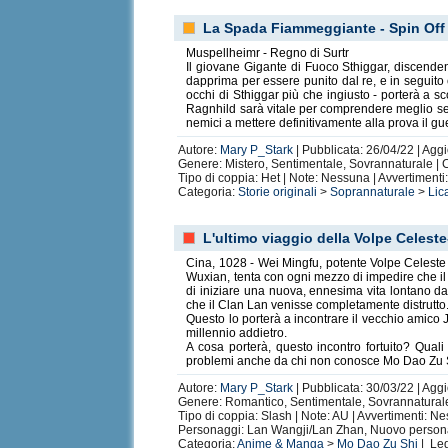
La Spada Fiammeggiante - Spin Off 
Muspellheimr - Regno di Surtr
Il giovane Gigante di Fuoco Sthiggar, discende
dapprima per essere punito dal re, e in seguito
occhi di Sthiggar più che ingiusto - porterà a s
Ragnhild sarà vitale per comprendere meglio se s
nemici a mettere definitivamente alla prova il gu
Autore:
Mary P_Stark
| Pubblicata: 26/04/22 | Agg
Genere: Mistero, Sentimentale, Sovrannaturale | C
Tipo di coppia: Het | Note: Nessuna | Avvertiment
Categoria:
Storie originali
>
Soprannaturale
>
Lic
L'ultimo viaggio della Volpe Celes
Cina, 1028 - Wei Mingfu, potente Volpe Celeste 
Wuxian, tenta con ogni mezzo di impedire che il 
di iniziare una nuova, ennesima vita lontano dal
che il Clan Lan venisse completamente distrutto
Questo lo porterà a incontrare il vecchio amico 
millennio addietro.
A cosa porterà, questo incontro fortuito? Qua
problemi anche da chi non conosce Mo Dao Zu 
Autore:
Mary P_Stark
| Pubblicata: 30/03/22 | Agg
Genere: Romantico, Sentimentale, Sovrannaturale 
Tipo di coppia: Slash | Note: AU | Avvertimenti: N
Personaggi: Lan Wangji/Lan Zhan, Nuovo person
Categoria:
Anime & Manga
>
Mo Dao Zu Shi
| Leg