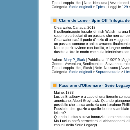
Tipo di coppia: Het | Note: Nessuna | Avvertiment
Categoria:
Storie originali
>
Epico
| Leggi le
129
r
Claire de Lune - Spin Off Trilogia d
Clearwater, Canada. 2018.
Il pellegrinaggio forzato di Irish Walsh ha una
scoprire particolari di un passato che non conos
Clearwater sarà il punto d'inizio di un viaggio di 
un passato comune e antico avranno finalmente 
Niente però avviene con facilità, e lunghe ombr
riuscire a fare in modo che nulla interferisca con
Autore:
Mary P_Stark
| Pubblicata: 11/02/19 | Agg
Genere: Avventura, Sentimentale, Sovrannaturale 
Tipo di coppia: Het, Slash | Note: Nessuna | Avve
Categoria:
Storie originali
>
Soprannaturale
>
Lic
Passione d'Oltremare - Serie Legacy
Maine, 1833
Lucius Bradbury è a capo di una fiorente compagni
americano, Albert Greyhawk. Quando giungono a 
possibile che la sua amicizia con Lorainne Phill
Possibile che, grazie a quelle lettere scambiate
lettere?
Quando Lucius si trova innanzi a Lorainne dopo a
Ma Lucius potrà permettersi di abbandonarsi a
capitoli della Serie Legacy)