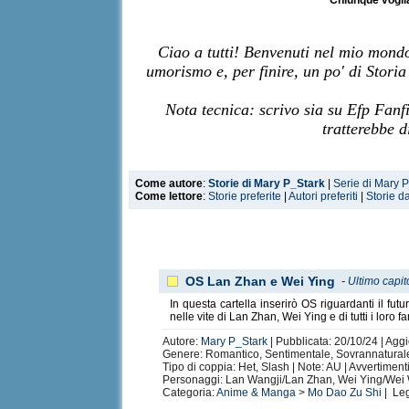
Chiunque voglia
Ciao a tutti! Benvenuti nel mio mondo
umorismo e, per finire, un po' di Stori
Nota tecnica: scrivo sia su Efp Fanfi
tratterebbe d
Come autore
:
Storie di Mary P_Stark
|
Serie di Mary 
Come lettore
:
Storie preferite
|
Autori preferiti
|
Storie d
OS Lan Zhan e Wei Ying
-
Ultimo capit
In questa cartella inserirò OS riguardanti il futu
nelle vite di Lan Zhan, Wei Ying e di tutti i loro f
Autore:
Mary P_Stark
| Pubblicata: 20/10/24 | Aggi
Genere: Romantico, Sentimentale, Sovrannaturale |
Tipo di coppia: Het, Slash | Note: AU | Avvertimen
Personaggi: Lan Wangji/Lan Zhan, Wei Ying/Wei
Categoria:
Anime & Manga
>
Mo Dao Zu Shi
| Leg