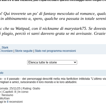
 aderire a tale iniziativa, può copia-incollare questo messaggio dove meglio cr
! Qui troverete un po' di fantasy mescolato al romance, qual
a in abbinamento a, spero, qualche ora passata in totale seren
c che su Wattpad, con il nickname di marystark75. Se doveste tr
i plagio, perciò vi sarei davvero grata se mi avvisaste. Grazie
P_Stark
a ricordare
|
Storie seguite
|
Stato nel programma recensioni
olo
ro - o il passato - dei personaggi descritti nella mia fanfiction intitolata "L'ultim
amigliari e amici, sviscerando il loro mondo e le loro abitudini.
ornata: 25/11/25 | Rating: Giallo
 Capitoli: 8 | In corso
ti: Nessuno
 WuXian
gi le
8
recensioni