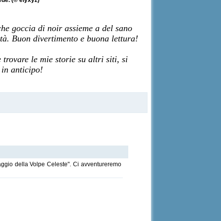
ede. (© elyxyz)
che goccia di noir assieme a del sano
ità. Buon divertimento e buona lettura!
ovare le mie storie su altri siti, si
 in anticipo!
o viaggio della Volpe Celeste". Ci avventureremo