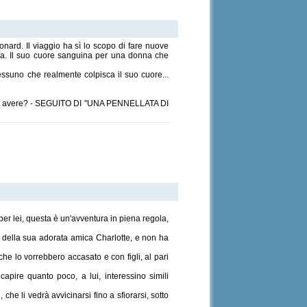
nard. Il viaggio ha sì lo scopo di fare nuove
ma. Il suo cuore sanguina per una donna che
nessuno che realmente colpisca il suo cuore...
de di avere? - SEGUITO DI "UNA PENNELLATA DI
per lei, questa è un'avventura in piena regola,
a della sua adorata amica Charlotte, e non ha
e lo vorrebbero accasato e con figli, al pari
apire quanto poco, a lui, interessino simili
che li vedrà avvicinarsi fino a sfiorarsi, sotto