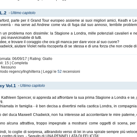
OL.2
-
Ultimo capitolo
rford, parte per il Grand Tour europeo assieme ai suoi migliori amici, Keath e Leo
vverrà - ma serve ad Andrew come via di fuga dal suo annoso, terribile proble
con un problema non dissimile: la Stagione a Londra, mille potenziali cavalieri e 
iù inavvicinabile di tutti.
 idee, e trovare il coraggio che ora gli manca per dare voce al suo cuore?
hadwick, aiutare Violet nella riscoperta di se stessa e di una forza che non cre
ornata: 06/09/17 | Rating: Giallo
li: 15 | Completa
i: Nessuno
riodo regency/Inghilterra | Leggi le
52
recensioni
acy Vol.1
-
Ultimo capitolo
 e Kathleen Spencer, si appresta ad affrontare la sua prima Stagione a Londra e se, 
ti.
hiamata in famiglia - è ben decisa a divertirsi nella caotica Londra, in compagni
 del duca Maxwell Chadwick, non ha interesse ad accontentare le mire paterne, ch
no alcuna attrattiva, troppo impegnate a mostrarsi come oggetti di scena, per c
di, lo coglie di sorpresa, attirandolo verso di lei in una spirale sempre più veloce, 
are contro di loro. - Seguito di UNA PENNELLATA DI FELICITA'