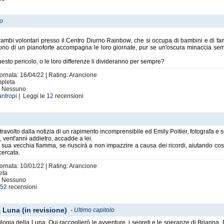
lo
 volontari presso il Centro Diurno Rainbow, che si occupa di bambini e di famigli
suono di un pianoforte accompagna le loro giornate, pur se un'oscura minaccia sembr
esto pericolo, o le loro differenze li divideranno per sempre?
iornata: 16/04/22 | Rating: Arancione
mpleta
i: Nessuno
antropi
| Leggi le
12
recensioni
ravolto dalla notizia di un rapimento incomprensibile ed Emily Poitier, fotografa e sc
, vent'anni addietro, accadde a lei.
, sua vecchia fiamma, se riuscirà a non impazzire a causa dei ricordi, aiutando così
cercata.
iornata: 10/01/22 | Rating: Arancione
eta
i: Nessuno
e
52
recensioni
 Luna (in revisione)
-
Ultimo capitolo
ogia della Luna. Qui raccoglierò le avventure, i segreti e le speranze di Brianna, Du