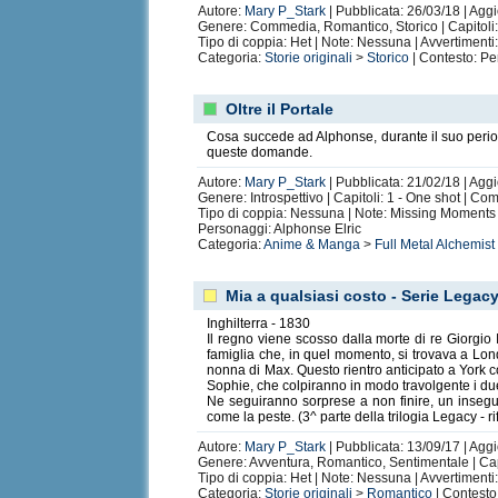
Autore:
Mary P_Stark
| Pubblicata: 26/03/18 | Agg
Genere: Commedia, Romantico, Storico | Capitoli
Tipo di coppia: Het | Note: Nessuna | Avvertiment
Categoria:
Storie originali
>
Storico
| Contesto: Pe
Oltre il Portale
Cosa succede ad Alphonse, durante il suo periodo
queste domande.
Autore:
Mary P_Stark
| Pubblicata: 21/02/18 | Agg
Genere: Introspettivo | Capitoli: 1 - One shot | Co
Tipo di coppia: Nessuna | Note: Missing Moments 
Personaggi: Alphonse Elric
Categoria:
Anime & Manga
>
Full Metal Alchemist
Mia a qualsiasi costo - Serie Legacy
Inghilterra - 1830
Il regno viene scosso dalla morte di re Giorgio 
famiglia che, in quel momento, si trovava a Lon
nonna di Max. Questo rientro anticipato a York co
Sophie, che colpiranno in modo travolgente i du
Ne seguiranno sorprese a non finire, un insegu
come la peste. (3^ parte della trilogia Legacy -
Autore:
Mary P_Stark
| Pubblicata: 13/09/17 | Aggi
Genere: Avventura, Romantico, Sentimentale | Cap
Tipo di coppia: Het | Note: Nessuna | Avvertiment
Categoria:
Storie originali
>
Romantico
| Contesto