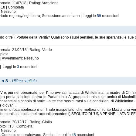
iornata: 11/07/18 | Rating: Arancione
: 18 | Completa
i: Nessuno
riodo regency/Inghilterra, Secessione americana | Leggi le
59
recensioni
 oltre il Portale della Verità? Quali sono i suoi pensieri, le sue speranze, le sue 
iornata: 21/02/18 | Rating: Verde
mpleta
| Avvertimenti: Nessuno
| Leggi le
3
recensioni
 n.3
-
Ultimo capitolo
IV e, più nel personale, per l'improvvisa malattia di Whilelmina, la madre di Chris
dra per la sessione estiva in Parlamento. Al gruppo si unisce un amico di Maximi
nsente alla coppia di amici - oltre che rassicurarsi sulle condizioni di Whilelmina 
e giovani.
imento rocambolesco e un finale inaspettato, che metterà di fronte Max a una ver
 riferimenti alla storia nei racconti precedenti) SEGUITO DI "UNA PENNELLATA DI FE
ornata: 20/12/17 | Rating: Giallo
itoli: 15 | Completa
i: Nessuno
: Contesto generale/vago, Storico | Leggi le
48
recensioni