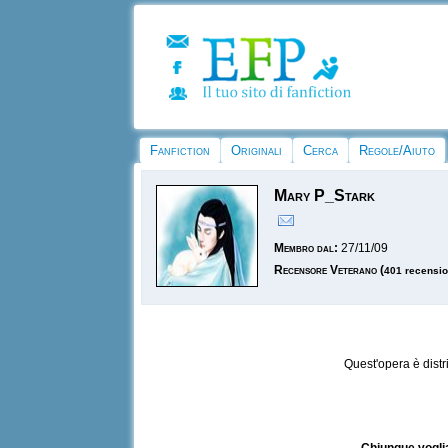
Fanfiction
Originali
Cerca
Regole/Aiuto
Mary P_Stark
Membro dal:
27/11/09
Recensore Veterano
(
401 recensio
Quest'opera è dist