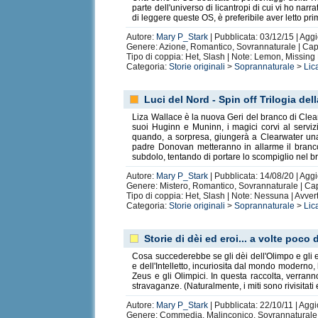
parte dell'universo di licantropi di cui vi ho nar
di leggere queste OS, è preferibile aver letto prima
Autore:
Mary P_Stark
| Pubblicata: 03/12/15 | Agg
Genere: Azione, Romantico, Sovrannaturale | Capit
Tipo di coppia: Het, Slash | Note: Lemon, Missin
Categoria:
Storie originali
>
Soprannaturale
>
Lic
Luci del Nord - Spin off Trilogia de
Liza Wallace è la nuova Geri del branco di Clear
suoi Huginn e Muninn, i magici corvi al serviz
quando, a sorpresa, giungerà a Clearwater una
padre Donovan metteranno in allarme il branco
subdolo, tentando di portare lo scompiglio nel br
Autore:
Mary P_Stark
| Pubblicata: 14/08/20 | Agg
Genere: Mistero, Romantico, Sovrannaturale | Cap
Tipo di coppia: Het, Slash | Note: Nessuna | Avve
Categoria:
Storie originali
>
Soprannaturale
>
Lic
Storie di dèi ed eroi... a volte poco 
Cosa succederebbe se gli dèi dell'Olimpo e gli 
e dell'Intelletto, incuriosita dal mondo moderno
Zeus e gli Olimpici. In questa raccolta, verranno
stravaganze. (Naturalmente, i miti sono rivisitati e
Autore:
Mary P_Stark
| Pubblicata: 22/10/11 | Aggi
Genere: Commedia, Malinconico, Sovrannaturale |