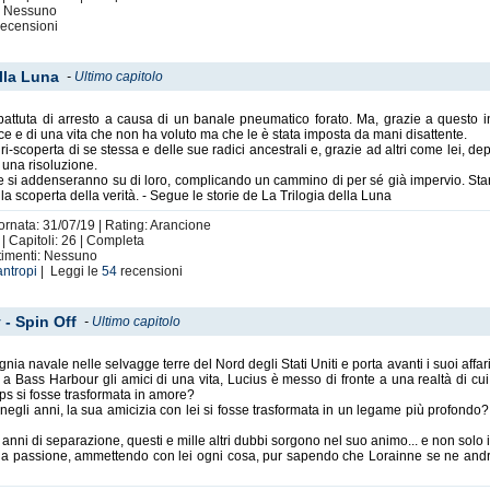
i: Nessuno
ecensioni
ella Luna
-
Ultimo capitolo
 battuta di arresto a causa di un banale pneumatico forato. Ma, grazie a questo in
ce e di una vita che non ha voluto ma che le è stata imposta da mani disattente.
ri-scoperta di se stessa e delle sue radici ancestrali e, grazie ad altri come lei, depo
una risoluzione.
e si addenseranno su di loro, complicando un cammino di per sé già impervio. Starà
 la scoperta della verità. - Segue le storie de La Trilogia della Luna
iornata: 31/07/19 | Rating: Arancione
| Capitoli: 26 | Completa
rtimenti: Nessuno
antropi
| Leggi le
54
recensioni
 - Spin Off
-
Ultimo capitolo
a navale nelle selvagge terre del Nord degli Stati Uniti e porta avanti i suoi affari
Bass Harbour gli amici di una vita, Lucius è messo di fronte a una realtà di cui
ips si fosse trasformata in amore?
 negli anni, la sua amicizia con lei si fosse trasformata in un legame più profondo?
nni di separazione, questi e mille altri dubbi sorgono nel suo animo... e non solo 
lla passione, ammettendo con lei ogni cosa, pur sapendo che Lorainne se ne andr