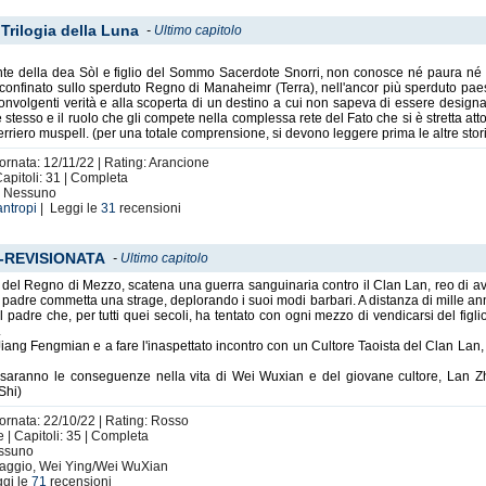
Trilogia della Luna
-
Ultimo capitolo
nte della dea Sòl e figlio del Sommo Sacerdote Snorri, non conosce né paura né t
 confinato sullo sperduto Regno di Manaheimr (Terra), nell'ancor più sperduto paes
convolgenti verità e alla scoperta di un destino a cui non sapeva di essere designat
tesso e il ruolo che gli compete nella complessa rete del Fato che si è stretta atto
erriero muspell. (per una totale comprensione, si devono leggere prima le altre stor
iornata: 12/11/22 | Rating: Arancione
apitoli: 31 | Completa
i: Nessuno
antropi
| Leggi le
31
recensioni
te-REVISIONATA
-
Ultimo capitolo
del Regno di Mezzo, scatena una guerra sanguinaria contro il Clan Lan, reo di av
padre commetta una strage, deplorando i suoi modi barbari. A distanza di mille anni
 padre che, per tutti quei secoli, ha tentato con ogni mezzo di vendicarsi del figli
.
Jiang Fengmian e a fare l'inaspettato incontro con un Cultore Taoista del Clan Lan, 
li saranno le conseguenze nella vita di Wei Wuxian e del giovane cultore, Lan
Shi)
iornata: 22/10/22 | Rating: Rosso
| Capitoli: 35 | Completa
essuno
aggio, Wei Ying/Wei WuXian
gi le
71
recensioni