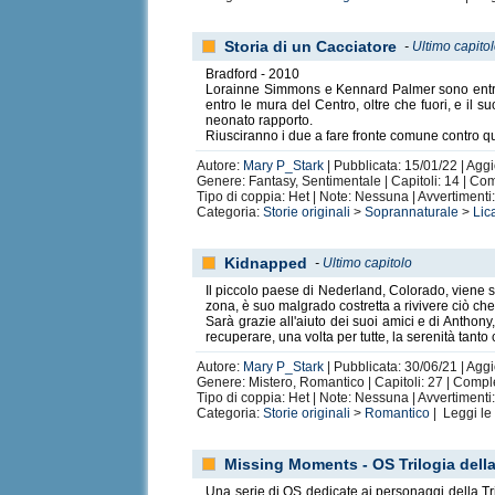
Storia di un Cacciatore
-
Ultimo capito
Bradford - 2010
Lorainne Simmons e Kennard Palmer sono entrambi
entro le mura del Centro, oltre che fuori, e il 
neonato rapporto.
Riusciranno i due a fare fronte comune contro qu
Autore:
Mary P_Stark
| Pubblicata: 15/01/22 | Agg
Genere: Fantasy, Sentimentale | Capitoli: 14 | Co
Tipo di coppia: Het | Note: Nessuna | Avvertiment
Categoria:
Storie originali
>
Soprannaturale
>
Lic
Kidnapped
-
Ultimo capitolo
Il piccolo paese di Nederland, Colorado, viene st
zona, è suo malgrado costretta a rivivere ciò che
Sarà grazie all'aiuto dei suoi amici e di Anthony
recuperare, una volta per tutte, la serenità tanto 
Autore:
Mary P_Stark
| Pubblicata: 30/06/21 | Agg
Genere: Mistero, Romantico | Capitoli: 27 | Compl
Tipo di coppia: Het | Note: Nessuna | Avvertiment
Categoria:
Storie originali
>
Romantico
| Leggi l
Missing Moments - OS Trilogia della
Una serie di OS dedicate ai personaggi della Tril