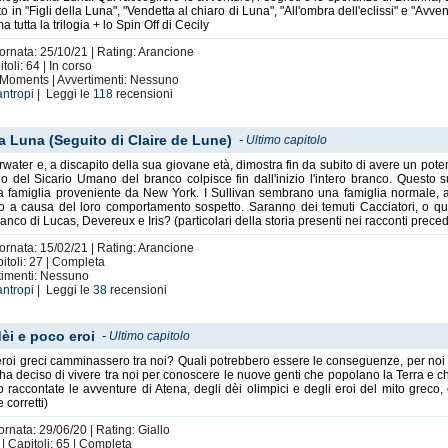
rato in "Figli della Luna", "Vendetta al chiaro di Luna", "All'ombra dell'eclissi" e "
 tutta la trilogia + lo Spin Off di Cecily
iornata: 25/10/21 | Rating: Arancione
oli: 64 | In corso
g Moments | Avvertimenti: Nessuno
antropi
| Leggi le
118
recensioni
lla Luna (Seguito di Claire de Lune)
-
Ultimo capitolo
water e, a discapito della sua giovane età, dimostra fin da subito di avere un pote
io del Sicario Umano del branco colpisce fin dall'inizio l'intero branco. Questo
 famiglia proveniente da New York. I Sullivan sembrano una famiglia normale, a
 a causa del loro comportamento sospetto. Saranno dei temuti Cacciatori, o qual
anco di Lucas, Devereux e Iris? (particolari della storia presenti nei racconti preced
iornata: 15/02/21 | Rating: Arancione
itoli: 27 | Completa
rtimenti: Nessuno
antropi
| Leggi le
38
recensioni
dèi e poco eroi
-
Ultimo capitolo
eroi greci camminassero tra noi? Quali potrebbero essere le conseguenze, per noi e
, ha deciso di vivere tra noi per conoscere le nuove genti che popolano la Terra e
 raccontate le avventure di Atena, degli dèi olimpici e degli eroi del mito greco, con
 corretti)
ornata: 29/06/20 | Rating: Giallo
 Capitoli: 65 | Completa