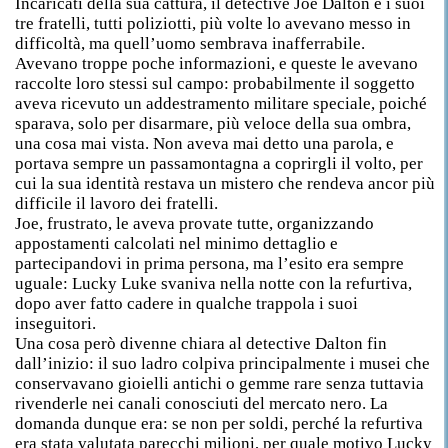
Incaricati della sua cattura, il detective Joe Dalton e i suoi
tre fratelli, tutti poliziotti, più volte lo avevano messo in
difficoltà, ma quell’uomo sembrava inafferrabile.
Avevano troppe poche informazioni, e queste le avevano
raccolte loro stessi sul campo: probabilmente il soggetto
aveva ricevuto un addestramento militare speciale, poiché
sparava, solo per disarmare, più veloce della sua ombra,
una cosa mai vista. Non aveva mai detto una parola, e
portava sempre un passamontagna a coprirgli il volto, per
cui la sua identità restava un mistero che rendeva ancor più
difficile il lavoro dei fratelli.
Joe, frustrato, le aveva provate tutte, organizzando
appostamenti calcolati nel minimo dettaglio e
partecipandovi in prima persona, ma l’esito era sempre
uguale: Lucky Luke svaniva nella notte con la refurtiva,
dopo aver fatto cadere in qualche trappola i suoi
inseguitori.
Una cosa però divenne chiara al detective Dalton fin
dall’inizio: il suo ladro colpiva principalmente i musei che
conservavano gioielli antichi o gemme rare senza tuttavia
rivenderle nei canali conosciuti del mercato nero. La
domanda dunque era: se non per soldi, perché la refurtiva
era stata valutata parecchi milioni, per quale motivo Lucky