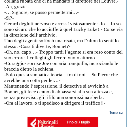
collana rubata che ci ha mandato il direttore del Louvre.-
-Ah, grazie.-
-… Signore, se posso permettermi…-
-Sì?-
Gerard deglutì nervoso e arrossì vistosamente: -Io… Io so-
sono sicuro che lo acciufferà quel Lucky Luke!!- Corse via
in direzione dell’archivio.
Uno degli agenti soffocò una risata, ma Dalton lo sentì lo
stesso: -Cosa ti diverte, Bonnet?-
-Oh, no, capo…- Troppo tardi l’agente si era reso conto del
suo errore. I colleghi gli fecero vuoto attorno.
-Coraggio- sorrise Joe con aria tranquilla, incrociando le
braccia dietro la schiena.
-Solo questa simpatica teoria…fra di noi… Su Pierre che
avrebbe una cotta per lei…-
Mantenendo l’espressione, il detective si avvicinò a
Bonnet, gli fece cenno di abbassarsi alla sua altezza e,
senza preavviso, gli rifilò una sonorissima sberla.
-Ora al lavoro, o ti spedisco a dirigere il traffico!!-
Torna su