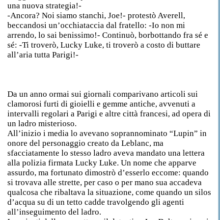
una nuova strategia!-
-Ancora? Noi siamo stanchi, Joe!- protestò Averell,
beccandosi un’occhiataccia dal fratello: -Io non mi
arrendo, lo sai benissimo!- Continuò, borbottando fra sé e
sé: -Ti troverò, Lucky Luke, ti troverò a costo di buttare
all’aria tutta Parigi!-
Da un anno ormai sui giornali comparivano articoli sui
clamorosi furti di gioielli e gemme antiche, avvenuti a
intervalli regolari a Parigi e altre città francesi, ad opera di
un ladro misterioso.
All’inizio i media lo avevano soprannominato “Lupin” in
onore del personaggio creato da Leblanc, ma
sfacciatamente lo stesso ladro aveva mandato una lettera
alla polizia firmata Lucky Luke. Un nome che apparve
assurdo, ma fortunato dimostrò d’esserlo eccome: quando
si trovava alle strette, per caso o per mano sua accadeva
qualcosa che ribaltava la situazione, come quando un silos
d’acqua su di un tetto cadde travolgendo gli agenti
all’inseguimento del ladro.