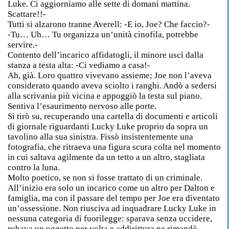
Luke. Ci aggiorniamo alle sette di domani mattina.
Scattare!!-
Tutti si alzarono tranne Averell: -E io, Joe? Che faccio?-
-Tu… Uh… Tu organizza un’unità cinofila, potrebbe
servire.-
Contento dell’incarico affidatogli, il minore uscì dalla
stanza a testa alta: -Ci vediamo a casa!-
Ah, già. Loro quattro vivevano assieme; Joe non l’aveva
considerato quando aveva sciolto i ranghi. Andò a sedersi
alla scrivania più vicina e appoggiò la testa sul piano.
Sentiva l’esaurimento nervoso alle porte.
Si tirò su, recuperando una cartella di documenti e articoli
di giornale riguardanti Lucky Luke proprio da sopra un
tavolino alla sua sinistra. Fissò insistentemente una
fotografia, che ritraeva una figura scura colta nel momento
in cui saltava agilmente da un tetto a un altro, stagliata
contro la luna.
Molto poetico, se non si fosse trattato di un criminale.
All’inizio era solo un incarico come un altro per Dalton e
famiglia, ma con il passare del tempo per Joe era diventato
un’ossessione. Non riusciva ad inquadrare Lucky Luke in
nessuna categoria di fuorilegge: sparava senza uccidere,
rubava un oggetto per volta e addirittura ne rimandò