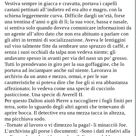
Vestiva sempre in giacca e cravatta, portava i capelli
castani pettinati all’indietro ed era alto e magro, con la
schiena leggermente curva. Difficile dargli un’età, forse
una trentina d’anni o giù di lì; la sua voce, bassa e nasale,
si sentiva solo quando doveva comunicare informazioni da
un agente all’altro dato che non era abituato a parlare con
gli altri in termini di socializzazione. Aveva le lentiggini
sul viso talmente fitte da sembrare uno spruzzo di caffè, e
senza i suoi occhiali da talpa non vedeva niente; gli
andavano spesso in avanti per via del naso un po’ grosso.
Tutti lo prendevano in giro per la sua goffaggine, che lo
portava ad inciampare anche sul niente. Lavorava in
archivio da un anno e mezzo, ormai, e per le sue
caratteristiche si poteva dire che Joe gli si era abbastanza
affezionato; lo vedeva come una specie di cucciolo
pasticcione. Una specie di Averell II.
Per questo Dalton aiutò Pierre a raccogliere i fogli finiti per
terra, sotto lo sguardo degli altri agenti che temevano di
aprire bocca. Il detective era una mezza tacca in altezza,
ma picchiava sodo.
-Tornate al lavoro o vi dimezzo la paga!- li minacciò Joe.
L’archivista gli porse i documenti: -Sono i dati relativi alla