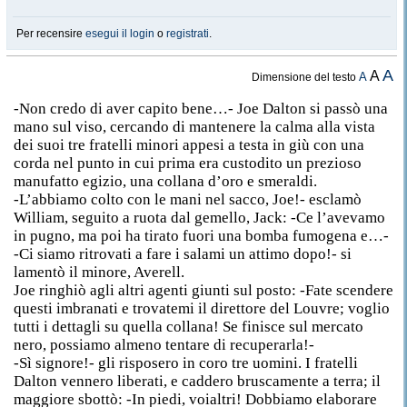
Per recensire
esegui il login
o
registrati
.
A
A
A
Dimensione del testo
-Non credo di aver capito bene…- Joe Dalton si passò una
mano sul viso, cercando di mantenere la calma alla vista
dei suoi tre fratelli minori appesi a testa in giù con una
corda nel punto in cui prima era custodito un prezioso
manufatto egizio, una collana d’oro e smeraldi.
-L’abbiamo colto con le mani nel sacco, Joe!- esclamò
William, seguito a ruota dal gemello, Jack: -Ce l’avevamo
in pugno, ma poi ha tirato fuori una bomba fumogena e…-
-Ci siamo ritrovati a fare i salami un attimo dopo!- si
lamentò il minore, Averell.
Joe ringhiò agli altri agenti giunti sul posto: -Fate scendere
questi imbranati e trovatemi il direttore del Louvre; voglio
tutti i dettagli su quella collana! Se finisce sul mercato
nero, possiamo almeno tentare di recuperarla!-
-Sì signore!- gli risposero in coro tre uomini. I fratelli
Dalton vennero liberati, e caddero bruscamente a terra; il
maggiore sbottò: -In piedi, voialtri! Dobbiamo elaborare