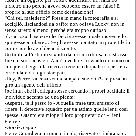
indietro uno perché aveva scoperto essere un falso! E
proprio al suo ufficio come destinazione!
“Chi sei, maledetto?” Prese in mano la fotografia e si
accigliò, lisciandosi un baffo: non odiava Lucky, non in
senso stretto almeno, perché era troppo curioso.
Sì, curioso di sapere che faccia avesse, quale movente lo
spingesse a rubare… Se gli avesse piantato un proiettile in
corpo non lo avrebbe mai saputo.
Un tonfo all’esterno seguito da un coro di risate distrasse
Joe dai suoi pensieri. Andò a vedere, trovando un uomo in
completo beige alla ricerca frenetica di qualcosa per terra,
circondato da fogli stampati.
-Hey, Pierre, su cosa sei inciampato stavolta?- lo prese in
giro un agente dell’ufficio.
Joe intuì che il collega stesse cercando i propri occhiali; li
individuò accanto ad una pianta:
-Aspetta, te li passo io.- A quella frase tutti smisero di
ridere. Il detective squadrò per un attimo quelle lenti così
spesse. Quanto era miope il loro proprietario?? –Tieni,
Pierre.-
-Grazie, capo.-
Pierre Gerard era un uomo timido, riservato e imbranato.