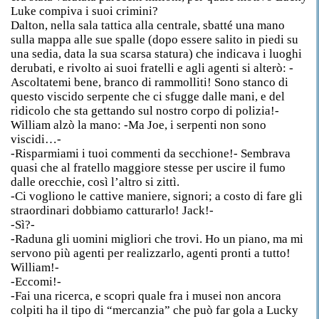
Luke compiva i suoi crimini?
Dalton, nella sala tattica alla centrale, sbatté una mano
sulla mappa alle sue spalle (dopo essere salito in piedi su
una sedia, data la sua scarsa statura) che indicava i luoghi
derubati, e rivolto ai suoi fratelli e agli agenti si alterò: -
Ascoltatemi bene, branco di rammolliti! Sono stanco di
questo viscido serpente che ci sfugge dalle mani, e del
ridicolo che sta gettando sul nostro corpo di polizia!-
William alzò la mano: -Ma Joe, i serpenti non sono
viscidi…-
-Risparmiami i tuoi commenti da secchione!- Sembrava
quasi che al fratello maggiore stesse per uscire il fumo
dalle orecchie, così l’altro si zittì.
-Ci vogliono le cattive maniere, signori; a costo di fare gli
straordinari dobbiamo catturarlo! Jack!-
-Sì?-
-Raduna gli uomini migliori che trovi. Ho un piano, ma mi
servono più agenti per realizzarlo, agenti pronti a tutto!
William!-
-Eccomi!-
-Fai una ricerca, e scopri quale fra i musei non ancora
colpiti ha il tipo di “mercanzia” che può far gola a Lucky