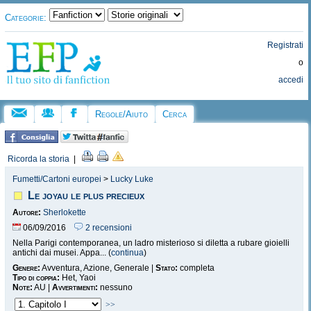
Categorie:
Registrati
o
accedi
Regole/Aiuto
Cerca
Ricorda la storia
|
Fumetti/Cartoni europei
>
Lucky Luke
Le joyau le plus precieux
Autore:
Sherlokette
06/09/2016
2 recensioni
Nella Parigi contemporanea, un ladro misterioso si diletta a rubare gioielli
antichi dai musei. Appa... (
continua
)
Genere:
Avventura, Azione, Generale |
Stato:
completa
Tipo di coppia:
Het, Yaoi
Note:
AU |
Avvertimenti:
nessuno
>>