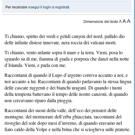
Per recensire
esegui il login
o
registrati
.
A
A
A
Dimensione del testo
Ti chiamo, spirito dei verdi e gelidi canyon del nord, pallido dio
delle infinite distese innevate, nera roccia dei vulcani morti.
Ti chiamo, vento urlante sopra il mare e la terra. Vieni, posa lo
sguardo su di me, fiamma di giada e porpora che danzi nella notte
d’Islanda. Vieni, e parla con me.
Raccontami di quando il Lupo d’argento correva accanto a noi, e
noi accanto a lui. Raccontami di quando parlavamo la stessa lingua
delle cascate ruggenti e dei bianchi uragani. Di quando i tuoni
della tempesta battevano il tempo delle nostre canzoni, di quando
non cercavamo riparo dalla pioggia.
Raccontami dei suoni della valle, dell’eco dei pensieri delle
montagne, del mormorare dell’erba ghiacciata, raccontami del
risveglio del sole dopo mesi d’inverno, di quando eravamo nel
fiato caldo della Volpe e nella brina che si scioglieva sulle praterie.