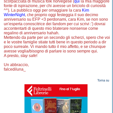
scorpacciata di musica folk norvegese (
qui
la mia maggiore
fonte di ispirazione, per chi avesse un briciolo di curiosità
^^). La pubblico oggi per omaggiare la cara
Kim
WinterNight
, che proprio oggi festeggia il suo decimo
anniversario su EFP <3 perdonami, cara Kim, se non sono
un'esperta conoscitrice dei fandom per cui scrivi :') dovrai
accontentarti di questo mio blaterare nonsense come
regalino di anniversario hahah.
Mettendo da parte per un secondo gli scherzi, spero che voi
e le vostre famiglie stiate tutti bene in questo periodo a dir
poco surreale. Vi mando tutto il mio affetto, e se chiunque
avesse voglia/bisogno di parlare io sono sempre qui.
A presto,
stay safe
!
Un abbraccio,
falcediluna_
Torna su