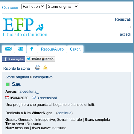
Categorie:
Registrati
o
accedi
Regole/Aiuto
Cerca
Ricorda la storia
|
Storie originali
>
Introspettivo
Sjel
Autore:
falcediluna_
05/04/2020
3 recensioni
Una preghiera che guarda al Legame più antico di tutti.
.
Dedicato a
Kim WinterNight
... (
continua
)
Genere:
Generale, Introspettivo, Sovrannaturale |
Stato:
completa
Tipo di coppia:
Nessuna
Note:
nessuna |
Avvertimenti:
nessuno