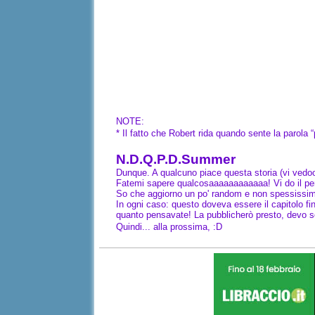
NOTE:
* Il fatto che Robert rida quando sente la parola
N.D.Q.P.D.Summer
Dunque. A qualcuno piace questa storia (vi vedo
Fatemi sapere qualcosaaaaaaaaaaaa! Vi do il per
So che aggiorno un po' random e non spessissi
In ogni caso: questo doveva essere il capitolo fi
quanto pensavate! La pubblicherò presto, devo so
Quindi... alla prossima, :D