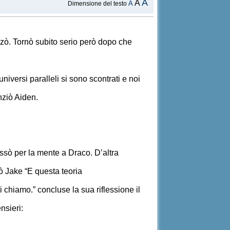
A
A
A
Dimensione del testo
zzò. Tornò subito serio però dopo che
iversi paralleli si sono scontrati e noi
nziò Aiden.
ssò per la mente a Draco. D’altra
tò Jake “E questa teoria
 chiamo.” concluse la sua riflessione il
nsieri: