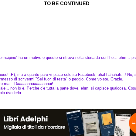
TO BE CONTINUED
 “principino” ha un motivo e questo si ritrova nella storia da cui l’ho… ehm… 
oooo! :P), ma a quanto pare vi piace solo su Facebook, ahahhahahah...! No,
messo di scrivermi "Sei fuori di testa" o peggio. Come volete. Grazie.
mo ma... Daaaaaaaaaaaaaaaai!
nale... non lo è. Perchè c'è tutta la parte dove, ehm, si capisce qualcosa. Co
lo rivederla.