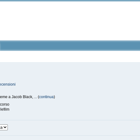
ecensioni
eme a Jacob Black, ... (
continua
)
 corso
elefilm