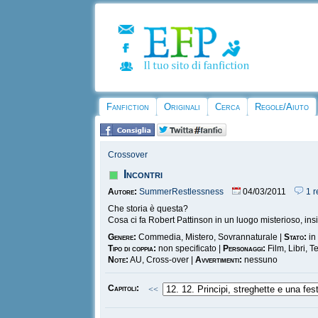
Fanfiction
Originali
Cerca
Regole/Aiuto
Crossover
Incontri
Autore:
SummerRestlessness
04/03/2011
1 r
Che storia è questa?
Cosa ci fa Robert Pattinson in un luogo misterioso, insi
Genere:
Commedia, Mistero, Sovrannaturale |
Stato:
in
Tipo di coppia:
non specificato |
Personaggi:
Film, Libri, T
Note:
AU, Cross-over |
Avvertimenti:
nessuno
Capitoli:
<<