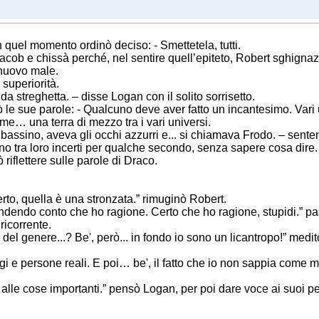
n quel momento ordinò deciso: - Smettetela, tutti.
 Jacob e chissà perché, nel sentire quell’epiteto, Robert sghigna
 nuovo male.
 superiorità.
 da streghetta. – disse Logan con il solito sorrisetto.
le sue parole: - Qualcuno deve aver fatto un incantesimo. Vari un
ome… una terra di mezzo tra i vari universi.
a bassino, aveva gli occhi azzurri e... si chiamava Frodo. – sente
ono tra loro incerti per qualche secondo, senza sapere cosa dire.
riflettere sulle parole di Draco.
rto, quella è una stronzata.” rimuginò Robert.
endendo conto che ho ragione. Certo che ho ragione, stupidi.” pa
ricorrente.
el genere...? Be', però... in fondo io sono un licantropo!” medi
i e persone reali. E poi… be', il fatto che io non sappia come mi
lle cose importanti.” pensò Logan, per poi dare voce ai suoi pe