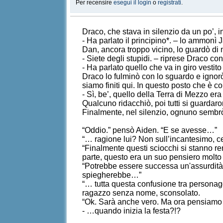
Per recensire
esegui il login
o
registrati
.
Draco, che stava in silenzio da un po’, i
- Ha parlato il principino*. – lo ammonì
Dan, ancora troppo vicino, lo guardò di
- Siete degli stupidi. – riprese Draco con
- Ha parlato quello che va in giro vestito
Draco lo fulminò con lo sguardo e ignorò 
siamo finiti qui. In questo posto che è c
- Sì, be’, quello della Terra di Mezzo er
Qualcuno ridacchiò, poi tutti si guardar
Finalmente, nel silenzio, ognuno sembrò 
“Oddio.” pensò Aiden. “E se avesse…”
“… ragione lui? Non sull’incantesimo, ce
“Finalmente questi sciocchi si stanno r
parte, questo era un suo pensiero molto 
“Potrebbe essere successa un'assurdità d
spiegherebbe…”
“… tutta questa confusione tra personagg
ragazzo senza nome, sconsolato.
“Ok. Sarà anche vero. Ma ora pensiamo a
- …quando inizia la festa?!?