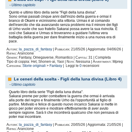
-
Ultimo capitolo
Quinto e ultimo libro della serie "Figli della luna divisa".
Sono ormai passati cinque anni dall'inizio della guerra e ormai il
branco di Okami e vicinissimo alla vittoria. Urmas è al comando
dell'esercito che sta avanzando senza problemi ma il minore dei figli
di Urho vuole che suo fratello Sakarai possa avere la sua rivincita. È
così che Sakarai e Urmas si troveranno a guidare l'ultima vera
battaglia della guerra per dare finalmente inizio a una nuova era di
pace.
Autore:
la_pazza_di_fantasy
|
Pubblicata:
21/05/26 | Aggiornata: 04/06/26 |
Rating:
Arancione
Genere:
Fantasy, Omegaverse, Romantico |
Capitoli:
31 | Completa
Tipo di coppia: Het, Shonen-ai, Yaoi |
Note:
Nessuna |
Avvertimenti:
Mpreg
Categoria:
Storie originali
>
Fantasy
| Leggi le
0
recensioni
Le ceneri della scelta - Figli della luna divisa (Libro 4)
-
Ultimo capitolo
Quarto libro della serie "Figli della luna divisa".
Sakarai preme per poter combattere la guerra che ormai è arrivata
alla porte del regno e finalmente Urho da l'opportunità al figlio di
partire. Motivato e felice di questo nuovo incarico Sakarai si mette in
gioco per poter vincere e mostrare effettivamente di aver avuto
sempre ragione. Sarà li che incontrerà qualcuno che non pensava di
poter mai incontrare.
Autore:
la_pazza_di_fantasy
|
Pubblicata:
20/05/26 | Aggiornata: 21/05/26 |
Rating:
Arancione