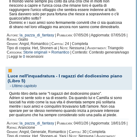
Il mondo viene sempre più colto da una crisi che in molti non
riescono a capire e l'unica cosa che rimane loro è quella di
raggiungere l'unico villaggio che sembra essere indenne al tutto.
Sarà davvero solo per pura fortuna che riesce a sopravvivere o c'è
qualcos'altro sotto?
Dominic e i suoi amici sono fermamente convinti che ci sia qualcosa
di strano nel loro villaggio ma ancora non sanno come dimostrarlo.
Autore:
la_pazza_di_fantasy
|
Pubblicata:
07/05/26 | Aggiornata: 07/05/26 |
Rating:
Giallo
Genere:
Angst, Romantico |
Capitoli:
24 | Completa
Tipo di coppia: Het, Shonen-ai |
Note:
Nessuna |
Avvertimenti:
Triangolo
Categoria:
Storie originali
>
Romantico
| Contesto: Contesto generale/vago
| Leggi le
0
recensioni
Luce nell'inquadratura - I ragazzi del dodicesimo piano
(Libro 5)
-
Ultimo capitolo
Quinto libro della serie "I ragazzi del dodicesimo piano".
Adrien si sente solo e sa di esserlo. Da quando lui e Camilla si sono
lasciati ha visto come la sua vita è diventata sempre più solitaria
mentre i suoi amici e coinquilini trovavano tutti l'amore. Non osa
sperare per se stesso nemmeno quando inizia a provare interesse
per qualcuno che ha sempre considerato solo una palla al piede.
Autore:
la_pazza_di_fantasy
|
Pubblicata:
04/01/26 | Aggiornata: 18/01/26 |
Rating:
Arancione
Genere:
Angst, Generale, Romantico |
Capitoli:
30 | Completa
Tipo di coppia: Het, Shonen-ai, Yaoi |
Note:
Nessuna |
Avvertimenti: