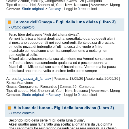
Genere:
Azione, Fantasy, Omegaverse |
Capitoli:
29 | Completa
Tipo di coppia: Het, Shonen-ai, Yaoi |
Note:
Nessuna |
Avvertimenti:
Mpreg
Categoria:
Storie originali
>
Fantasy
| Leggi le
0
recensioni
La voce dell'Omega - Figli della luna divisa (Libro 3)
-
Ultimo capitolo
Terzo libro della serie "Figli della luna divisa".
Verneri fa fatica a fidarsi degli alpha, soprattutto quando questi ultimi
si mostrano troppo gentili nei suoi confronti. Sente puzza di bruciato,
o meglio puzza di imbroglio e l'ultima cosa che vuole è finire
incastrato con qualcuno che mira semplicemente a mettergli un
guinzaglio al collo.
Mikael attira velocemente la sua attenzione ma Verneri sente come
se l'alpha stesse nascondendo qualcosa ed è poco propenso a
fidarsi di lui. Mikael dal suo canto è incantato da Verneri ma ha paura
di buttarsi ancora una volta e uscirne ferito come sempre.
Autore:
la_pazza_di_fantasy
|
Pubblicata:
18/05/26 | Aggiornata: 20/05/26 |
Rating:
Arancione
Genere:
Omegaverse, Romantico |
Capitoli:
29 | Completa
Tipo di coppia: Het, Shonen-ai, Yaoi |
Note:
Nessuna |
Avvertimenti:
Mpreg
Categoria:
Storie originali
>
Fantasy
| Leggi le
0
recensioni
Alla luce del fuoco - Figli della luna divisa (Libro 2)
-
Ultimo capitolo
Secondo libro della serie "Figli della luna divisa".
Aksel quattro anni fa ha fatto una scelta: allontanarsi da Jalo prima
che i sentimenti fossero troppo pesanti per essere ignorati. Ha chiuso