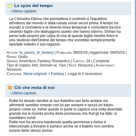
Le spire del tempo
-
Ultimo capitolo
La Clessidra Eterna che permetteva il controllo e l'equilibrio
all'interno del mondo è stata rubata ormai secoli prima. Il tempo ha
iniziato a corrodersi e le diverse linee temporali e coincidere tra loro
creando faglie che distruggono quello che hanno intorno. Dorian ha
perso tutto proprio per colpa di una di queste faglie mentre Arlen è
uno studioso dell'Ordine del tempo che vorrebbe semplicemente
riportate indietro il suo ragazzo.
Autore:
la_pazza_di_fantasy
|
Pubblicata:
08/05/26 | Aggiornata: 08/05/26 |
Rating:
Giallo
Genere:
Avventura, Fantasy, Romantico |
Capitoli:
28 | Completa
Tipo di coppia: Het, Shonen-ai, Yaoi |
Note:
Nessuna |
Avvertimenti:
Nessuno
Categoria:
Storie originali
>
Fantasy
| Leggi le
0
recensioni
Ciò che resta di noi
-
Ultimo capitolo
Rafal ha dovuto mentire al suo fratellino per farlo andare via
altrimenti sarebbe rimasto con lui per sempre e senza un futuro,
proprio come lui. Asher questo in parte lo capisce una volta diventato
grande ma si ricorda anche della promessa che Raf gli ha fatto: si
sarebbero rivisti.
Rafal non ha ancora mantenuto quella promessa e Asher è
intenzionato a trovarlo e parlarci anche se il fratello non sembra
essere dello stesso avviso.