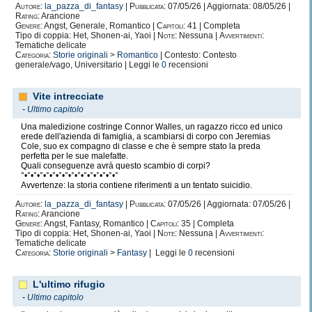
Autore:
la_pazza_di_fantasy
|
Pubblicata:
07/05/26 | Aggiornata: 08/05/26 |
Rating:
Arancione
Genere:
Angst, Generale, Romantico |
Capitoli:
41 | Completa
Tipo di coppia: Het, Shonen-ai, Yaoi |
Note:
Nessuna |
Avvertimenti:
Tematiche delicate
Categoria:
Storie originali
>
Romantico
| Contesto: Contesto
generale/vago, Universitario | Leggi le
0
recensioni
Vite intrecciate
-
Ultimo capitolo
Una maledizione costringe Connor Walles, un ragazzo ricco ed unico
erede dell'azienda di famiglia, a scambiarsi di corpo con Jeremias
Cole, suo ex compagno di classe e che è sempre stato la preda
perfetta per le sue malefatte.
Quali conseguenze avrà questo scambio di corpi?
°•°•°•°•°•°•°•°•°•°•°•°•°•°•°•°
Avvertenze: la storia contiene riferimenti a un tentato suicidio.
Autore:
la_pazza_di_fantasy
|
Pubblicata:
07/05/26 | Aggiornata: 07/05/26 |
Rating:
Arancione
Genere:
Angst, Fantasy, Romantico |
Capitoli:
35 | Completa
Tipo di coppia: Het, Shonen-ai, Yaoi |
Note:
Nessuna |
Avvertimenti:
Tematiche delicate
Categoria:
Storie originali
>
Fantasy
| Leggi le
0
recensioni
L'ultimo rifugio
-
Ultimo capitolo