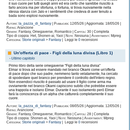
il suo cuore per tutti quegli anni ed era certo che sarebbe riuscito a
farlo ancora ma per sfortuna, o fortuna, si trova nuovamente nella
stessa stanza con Jalo e i sentimenti che credeva di aver tenuto a
bada sono esplosi nuovamente.
Autore:
la_pazza_di_fantasy
|
Pubblicata:
12/05/26 | Aggiornata: 18/05/26 |
Rating:
Arancione
Genere:
Fantasy, Omegaverse, Romantico |
Capitoli:
30 | Completa
Tipo di coppia: Het, Shonen-ai, Yaoi |
Note:
Nessuna |
Avvertimenti:
Mpreg
Categoria:
Storie originali
>
Fantasy
| Leggi le
0
recensioni
Un'offerta di pace - Figli della luna divisa (Libro 1)
-
Ultimo capitolo
Primo libro della serie omegaverse "Figli della luna divisa"
Elmar si trova ad essere mandato nel branco Okami come un'offerta
di pace dopo che suo padre, nemmeno tanto velatamente, ha cercato
di spodestare quel branco per prendere il controllo dell'intero regno.
Non essendoci riuscito è passato ad usare il figlio come arma ma
ovviamente nel branco Okami capiscono subito che potrebbe essere
una trappola e isolano Elmar. Durante il suo isolamento però Elmar
farà la conoscenza di un alpha che catturerà completamente il suo
cuore.
Autore:
la_pazza_di_fantasy
|
Pubblicata:
08/05/26 | Aggiornata: 12/05/26 |
Rating:
Arancione
Genere:
Fantasy, Omegaverse, Romantico |
Capitoli:
28 | Completa
Tipo di coppia: Shonen-ai, Yaoi |
Note:
Nessuna |
Avvertimenti:
Mpreg
Categoria:
Storie originali
>
Fantasy
| Leggi le
0
recensioni