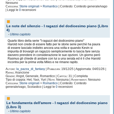
Nessuno
Categoria:
Storie originali
>
Romantico
| Contesto: Contesto generale/vago
| Leggi le
0
recensioni
Le note del silenzio - I ragazzi del dodicesimo piano (Libro
4)
-
Ultimo capitolo
Quarto libro della serie "I ragazzi del dodicesimo piano"
Harold non crede di essere fatto per le storie serie perchè ha paura
di essere lasciato indietro ancora una volta e quando Kevin si
impunta di trovargli un ragazzo semplicemente lo lascia fare senza
davvero prendere in considerazione le sue opzioni. Un giorno però
Rasmus gli chiede di andare con lui a una serata ed è li che Harold
incontra per la prima volta Miles e ne rimane rapito.
Autore:
la_pazza_di_fantasy
|
Pubblicata:
19/12/25 | Aggiornata: 04/01/26 |
Rating:
Arancione
Genere:
Angst, Generale, Romantico |
Capitoli:
31 | Completa
Tipo di coppia: Het, Yaoi, Yuri |
Note:
Nessuna |
Avvertimenti:
Nessuno
Categoria:
Storie originali
>
Romantico
| Contesto: Contesto
generale/vago, Scolastico | Leggi le
0
recensioni
Le fondamenta dell'amore - I ragazzi del dodicesimo piano
(Libro 3)
-
Ultimo capitolo