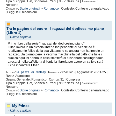
Tipo di coppia: Het, Shonen-ai, Yaoi |
Note:
Nessuna |
Avvertimenti:
Nessuno
Categoria:
Storie originali
>
Romantico
| Contesto: Contesto generale/vago
| Leggi le
0
recensioni
Tra le pagine del cuore - I ragazzi del dodicesimo piano
(Libro 1)
-
Ultimo capitolo
Primo libro della serie "I ragazzi del dodicesimo piano".
Lilian lavora in un piccola libreria indipendente di Seattle ed è
relativamente felice della sua vita anche se ancora non ha trovato un
ragazzo. Un giorno però la vecchia macchinetta del caffè che lui e i
suoi coinquilini hanno in casa smetterà di funzionare costringendolo
a recarsi nella caffetteria difronte la libreria per avere un caffè e sarà
li che incontrerà Ethan.
Autore:
la_pazza_di_fantasy
|
Pubblicata:
05/11/25 | Aggiornata: 20/11/25 |
Rating:
Arancione
Genere:
Generale, Romantico |
Capitoli:
31 | Completa
Tipo di coppia: Het, Shonen-ai, Yaoi |
Note:
Nessuna |
Avvertimenti:
Nessuno
Categoria:
Storie originali
>
Romantico
| Contesto: Contesto generale/vago
| Leggi le
0
recensioni
My Prince
-
Ultimo capitolo