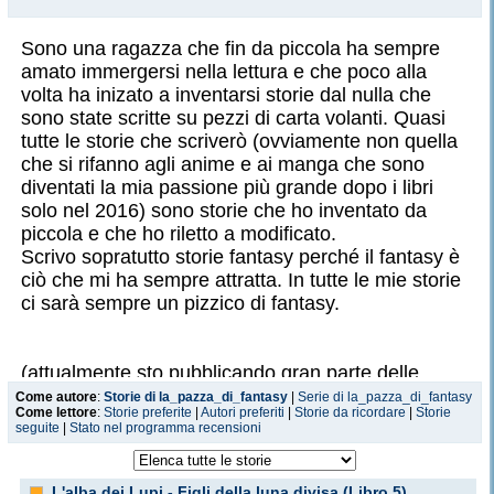
Sono una ragazza che fin da piccola ha sempre
amato immergersi nella lettura e che poco alla
volta ha inizato a inventarsi storie dal nulla che
sono state scritte su pezzi di carta volanti. Quasi
tutte le storie che scriverò (ovviamente non quella
che si rifanno agli anime e ai manga che sono
diventati la mia passione più grande dopo i libri
solo nel 2016) sono storie che ho inventato da
piccola e che ho riletto a modificato.
Scrivo sopratutto storie fantasy perché il fantasy è
ciò che mi ha sempre attratta. In tutte le mie storie
ci sarà sempre un pizzico di fantasy.
(attualmente sto pubblicando gran parte delle
storie che ho scritto in questi anni che mi sono
Come autore
:
Storie di la_pazza_di_fantasy
|
Serie di la_pazza_di_fantasy
Come lettore
:
Storie preferite
|
Autori preferiti
|
Storie da ricordare
|
Storie
allontanata dal sito per questo ne stanno uscendo
seguite
|
Stato nel programma recensioni
tante e anche velocemente. Non appena avrò
finito tornerò con le pubblicazioni più regolari).
L'alba dei Lupi - Figli della luna divisa (Libro 5)