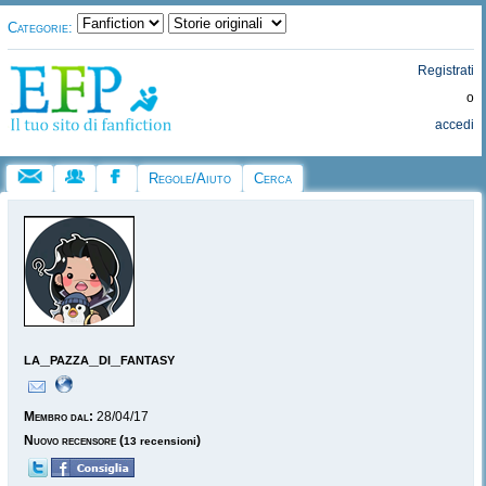
Categorie:
Registrati
o
accedi
Regole/Aiuto
Cerca
la_pazza_di_fantasy
Membro dal:
28/04/17
Nuovo recensore
(
)
13 recensioni