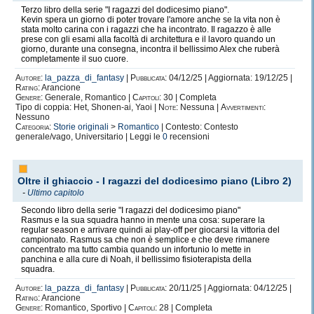
Terzo libro della serie "I ragazzi del dodicesimo piano".
Kevin spera un giorno di poter trovare l'amore anche se la vita non è
stata molto carina con i ragazzi che ha incontrato. Il ragazzo è alle
prese con gli esami alla facoltà di architettura e il lavoro quando un
giorno, durante una consegna, incontra il bellissimo Alex che ruberà
completamente il suo cuore.
Autore:
la_pazza_di_fantasy
|
Pubblicata:
04/12/25 | Aggiornata: 19/12/25 |
Rating:
Arancione
Genere:
Generale, Romantico |
Capitoli:
30 | Completa
Tipo di coppia: Het, Shonen-ai, Yaoi |
Note:
Nessuna |
Avvertimenti:
Nessuno
Categoria:
Storie originali
>
Romantico
| Contesto: Contesto
generale/vago, Universitario | Leggi le
0
recensioni
Oltre il ghiaccio - I ragazzi del dodicesimo piano (Libro 2)
-
Ultimo capitolo
Secondo libro della serie "I ragazzi del dodicesimo piano"
Rasmus e la sua squadra hanno in mente una cosa: superare la
regular season e arrivare quindi ai play-off per giocarsi la vittoria del
campionato. Rasmus sa che non è semplice e che deve rimanere
concentrato ma tutto cambia quando un infortunio lo mette in
panchina e alla cure di Noah, il bellissimo fisioterapista della
squadra.
Autore:
la_pazza_di_fantasy
|
Pubblicata:
20/11/25 | Aggiornata: 04/12/25 |
Rating:
Arancione
Genere:
Romantico, Sportivo |
Capitoli:
28 | Completa