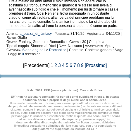
Il re è malato da anni ormai e molti iniziano a chiedersi che lo
sostituirà sul trono, almeno fino a quando il re stesso non rivela di
aver nascosto suo figlio e che è il momento per lui di tornare a casa e
prendere il trono. Così Renier si trova impegnato in un costante
viaggio, come altri soldati, alla ricerca del principe ereditario ma lui
ha anche un altro compito: farsi amico il principe e far si che abdichi
in modo da far salire al trono la persona che per lui è come un padre.
Autore:
la_pazza_di_fantasy
|
Pubblicata:
31/10/25 | Aggiornata: 04/11/25 |
Rating:
Giallo
Genere:
Fantasy, Generale, Romantico |
Capitoli:
30 | Completa
Tipo di coppia: Shonen-ai, Yaoi |
Note:
Nessuna |
Avvertimenti:
Mpreg
Categoria:
Storie originali
>
Romantico
| Contesto: Contesto generale/vago
| Leggi le
0
recensioni
[Precedente] 1
2
3
4
5
6
7
8
9
[Prossimo]
© dal 2001, EFP (www.efpfanfic.net). Creato da Erika.
EFP non ha alcuna responsabilità per gli scritti pubblicati in esso, in quanto
esclusiva opera e proprietà degli autori che li hanno ideati.
Il materiale presente su EFP non può essere riprodotto altrove senza il consenso
del proprietario del materiale, nemmeno parzialmente (con la sola esclusione di brevi
citazioni, sempre in presenza dei dovuti credits e nei limiti e termini concessi dalla
legge). Tutti i soggetti descritti nelle storie sono maggiorenni e/o comunque fittizi.
I personaggi e le situazioni presenti nelle fanfic di questo sito sono utilizzati senza
alcun fine di lucro e nel rispetto dei rispettivi proprietari e copyrights.
I detentori dei diritti di copyright sfruttati nelle fan fiction possono richiedere
l'immediata cessazione dell'utilizzo del loro materiale, con una segnalazione
adeguatamente supportata da inoltrare ad EFP.