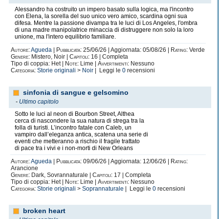
Le sue prime Fan Fiction , sono nate o meglio
Alessandro ha costruito un impero basato sulla logica, ma l'incontro
con Elena, la sorella del suo unico vero amico, scardina ogni sua
buttate giù
difesa. Mentre la passione divampa tra le luci di Los Angeles, l'ombra
di una madre manipolatrice minaccia di distruggere non solo la loro
durante un estate calda e incondizionata
unione, ma l'intero equilibrio familiare.
Autore:
Agueda
|
Pubblicata:
25/06/26 | Aggiornata: 05/08/26 |
Rating:
Verde
Genere:
Mistero, Noir |
Capitoli:
16 | Completa
Tipo di coppia: Het |
Note:
Lime |
Avvertimenti:
Nessuno
Categoria:
Storie originali
>
Noir
| Leggi le
0
recensioni
sinfonia di sangue e gelsomino
-
Ultimo capitolo
Sotto le luci al neon di Bourbon Street, Althea
cerca di nascondere la sua natura di strega tra la
folla di turisti. L’incontro fatale con Caleb, un
vampiro dall’eleganza antica, scatena una serie di
eventi che metteranno a rischio il fragile trattato
di pace tra i vivi e i non-morti di New Orleans
Autore:
Agueda
|
Pubblicata:
09/06/26 | Aggiornata: 12/06/26 |
Rating:
Arancione
Genere:
Dark, Sovrannaturale |
Capitoli:
17 | Completa
Tipo di coppia: Het |
Note:
Lime |
Avvertimenti:
Nessuno
Categoria:
Storie originali
>
Soprannaturale
| Leggi le
0
recensioni
broken heart