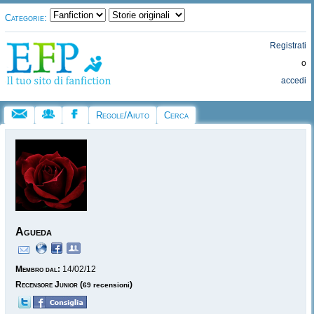
Categorie:
Registrati
o
accedi
Regole/Aiuto
Cerca
Agueda
Membro dal:
14/02/12
Recensore Junior
(
)
69 recensioni