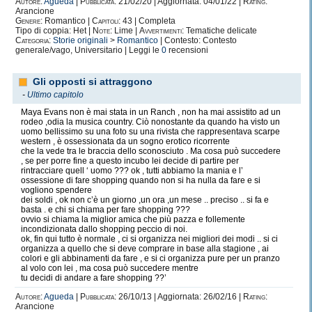
Autore:
Agueda
|
Pubblicata:
21/02/20 | Aggiornata: 04/01/22 |
Rating:
Arancione
Genere:
Romantico |
Capitoli:
43 | Completa
Tipo di coppia: Het |
Note:
Lime |
Avvertimenti:
Tematiche delicate
Categoria:
Storie originali
>
Romantico
| Contesto: Contesto
generale/vago, Universitario | Leggi le
0
recensioni
Gli opposti si attraggono
-
Ultimo capitolo
Maya Evans non è mai stata in un Ranch , non ha mai assistito ad un
rodeo ,odia la musica country. Ciò nonostante da quando ha visto un
uomo bellissimo su una foto su una rivista che rappresentava scarpe
western , è ossessionata da un sogno erotico ricorrente
che la vede tra le braccia dello sconosciuto . Ma cosa può succedere
, se per porre fine a questo incubo lei decide di partire per
rintracciare quell ‘ uomo ??? ok , tutti abbiamo la mania e l’
ossessione di fare shopping quando non si ha nulla da fare e si
vogliono spendere
dei soldi , ok non c’è un giorno ,un ora ,un mese .. preciso .. si fa e
basta . e chi si chiama per fare shopping ???
ovvio si chiama la miglior amica che più pazza e follemente
incondizionata dallo shopping peccio di noi.
ok, fin qui tutto è normale , ci si organizza nei migliori dei modi .. si ci
organizza a quello che si deve comprare in base alla stagione , ai
colori e gli abbinamenti da fare , e si ci organizza pure per un pranzo
al volo con lei , ma cosa può succedere mentre
tu decidi di andare a fare shopping ??’
Autore:
Agueda
|
Pubblicata:
26/10/13 | Aggiornata: 26/02/16 |
Rating:
Arancione