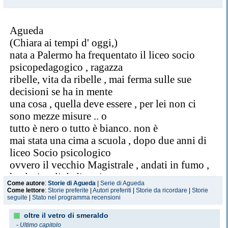
Agueda
(Chiara ai tempi d' oggi,)
nata a Palermo ha frequentato il liceo socio
psicopedagogico , ragazza
ribelle, vita da ribelle , mai ferma sulle sue
decisioni se ha in mente
una cosa , quella deve essere , per lei non ci
sono mezze misure .. o
tutto è nero o tutto è bianco. non è
mai stata una cima a scuola , dopo due anni di
liceo Socio psicologico
ovvero il vecchio Magistrale , andati in fumo ,
ha deciso di dedicarsi
Come autore
:
Storie di Agueda
|
Serie di Agueda
alla scrittura , ma questa cosa è nata per puro
Come lettore
:
Storie preferite
|
Autori preferiti
|
Storie da ricordare
|
Storie
seguite
|
Stato nel programma recensioni
scazzo
leggendo dei romanzetti rosa , mentre si godeva
oltre il vetro di smeraldo
il sole in spiaggia .
-
Ultimo capitolo