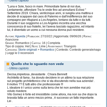
-
Ultimo capitolo
"Luna e Sole, fuoco in mare. Primordiale fame di noi due,
Lentamente, affondare Tra le onde fino ad annullarsi Eclissi "
Settembre 2019. Chiara, venticinque anni, si sveglia una mattina e
decide di scappare dal caos di Palermo e dall'indifferenza del suo
compagno per rifugiarsi a Los Angeles, lontano da tutto e da tutti.
Durante il suo soggiorno a Los Angeles incontra una vecchia
conoscenza di suo fratello, lei l'aveva lasciato ragazzino, ed intanto
lui, è diventato un uomo a cui nessuna donna può resistere.
Autore:
Agueda
|
Pubblicata:
27/10/22 | Aggiornata: 09/06/26 |
Rating:
Arancione
Genere:
Romantico |
Capitoli:
16 | Completa
Tipo di coppia: Het |
Note:
Lime |
Avvertimenti:
Triangolo
Categoria:
Storie originali
>
Romantico
| Contesto: Contesto generale/vago
| Leggi le
0
recensioni
Quello che lo sguardo non vede
-
Ultimo capitolo
Decisa,impietosa ,devastante . Chiara Bennett
Architetto di fama , ha dovuto decidere in un attimo la sua relazione
sul progetto architettonico che si sta discutendo nella sua azienda! .
Il motivo ?? È tutti altro che professionale !!!
L ideatore è l unico uomo sulla terra che lei non avrebbe mai più
voluto rivedere.
Vito Gomez è forte ed irresistibile come allora, ma non sa che dopo la
bravata fatta un anno mezzo prima , è successo un fatto importante.
Lei .