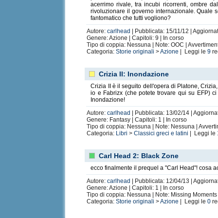
acerrimo rivale, tra incubi ricorrenti, ombre 
rivoluzionare il governo internazionale. Quale
fantomatico che tutti vogliono?
Autore:
carlhead
| Pubblicata: 15/11/12 | Aggiorna
Genere: Azione | Capitoli: 9 | In corso
Tipo di coppia: Nessuna | Note: OOC | Avvertimen
Categoria:
Storie originali
>
Azione
| Leggi le
9
re
Crizia II: Inondazione
Crizia II è il seguito dell'opera di Platone, Cr
io e Fabrizx (che potete trovare qui su EFP) ci 
Inondazione!
Autore:
carlhead
| Pubblicata: 13/02/14 | Aggiornat
Genere: Fantasy | Capitoli: 1 | In corso
Tipo di coppia: Nessuna | Note: Nessuna | Avvert
Categoria:
Libri
>
Classici greci e latini
| Leggi le
Carl Head 2: Black Zone
ecco finalmente il prequel a "Carl Head"! cos
Autore:
carlhead
| Pubblicata: 12/04/13 | Aggiorna
Genere: Azione | Capitoli: 1 | In corso
Tipo di coppia: Nessuna | Note: Missing Moments 
Categoria:
Storie originali
>
Azione
| Leggi le
0
re