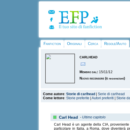
Fanfiction
Originali
Cerca
Regole/Aiuto
carlhead
Membro dal:
15/11/12
Nuovo recensore
(
)
6 recensioni
Come autore
:
Storie di carlhead
|
Serie di carlhead
Come lettore
:
Storie preferite
|
Autori preferiti
|
Storie d
Carl Head
-
Ultimo capitolo
Carl Head è un agente della CIA, proveniente 
particolare in Italia, a Roma, dove diventerà p