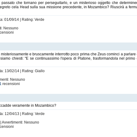
dal passato che tornano per perseguitarlo, e un misterioso oggetto che determine
 segreto cela Head sulla sua missione precedente, in Mozambico? Riuscirà a ferma
ta: 01/09/14 | Rating: Verde
ti: Nessuno
censioni
izia, misteriosamente e bruscamente interrotto poco prima che Zeus cominci a parlare
siamo chiesti: "E se continuassimo l'opera di Platone, trasformandola nel primo ca
a: 13/02/14 | Rating: Giallo
imenti: Nessuno
1
recensioni
a accadde veramente in Mozambico?
ta: 12/04/13 | Rating: Verde
| Avvertimenti: Nessuno
censioni