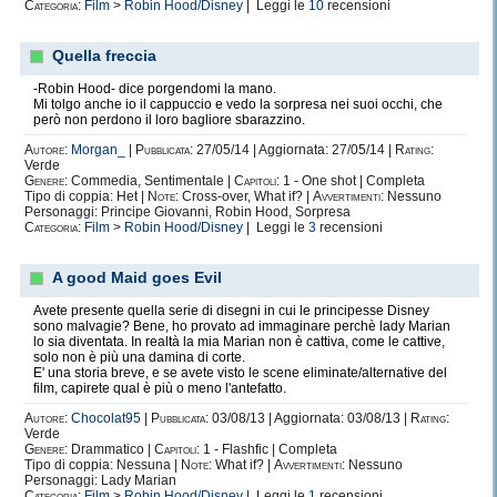
Categoria:
Film
>
Robin Hood/Disney
| Leggi le
10
recensioni
Quella freccia
-Robin Hood- dice porgendomi la mano.
Mi tolgo anche io il cappuccio e vedo la sorpresa nei suoi occhi, che
però non perdono il loro bagliore sbarazzino.
Autore:
Morgan_
|
Pubblicata:
27/05/14 | Aggiornata: 27/05/14 |
Rating:
Verde
Genere:
Commedia, Sentimentale |
Capitoli:
1 - One shot | Completa
Tipo di coppia: Het |
Note:
Cross-over, What if? |
Avvertimenti:
Nessuno
Personaggi: Principe Giovanni, Robin Hood, Sorpresa
Categoria:
Film
>
Robin Hood/Disney
| Leggi le
3
recensioni
A good Maid goes Evil
Avete presente quella serie di disegni in cui le principesse Disney
sono malvagie? Bene, ho provato ad immaginare perchè lady Marian
lo sia diventata. In realtà la mia Marian non è cattiva, come le cattive,
solo non è più una damina di corte.
E' una storia breve, e se avete visto le scene eliminate/alternative del
film, capirete qual è più o meno l'antefatto.
Autore:
Chocolat95
|
Pubblicata:
03/08/13 | Aggiornata: 03/08/13 |
Rating:
Verde
Genere:
Drammatico |
Capitoli:
1 - Flashfic | Completa
Tipo di coppia: Nessuna |
Note:
What if? |
Avvertimenti:
Nessuno
Personaggi: Lady Marian
Categoria:
Film
>
Robin Hood/Disney
| Leggi le
1
recensioni