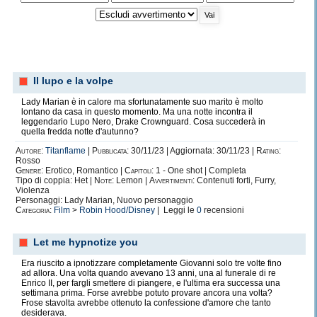
Il lupo e la volpe
Lady Marian è in calore ma sfortunatamente suo marito è molto
lontano da casa in questo momento. Ma una notte incontra il
leggendario Lupo Nero, Drake Crownguard. Cosa succederà in
quella fredda notte d'autunno?
Autore:
Titanflame
|
Pubblicata:
30/11/23 | Aggiornata: 30/11/23 |
Rating:
Rosso
Genere:
Erotico, Romantico |
Capitoli:
1 - One shot | Completa
Tipo di coppia: Het |
Note:
Lemon |
Avvertimenti:
Contenuti forti, Furry,
Violenza
Personaggi: Lady Marian, Nuovo personaggio
Categoria:
Film
>
Robin Hood/Disney
| Leggi le
0
recensioni
Let me hypnotize you
Era riuscito a ipnotizzare completamente Giovanni solo tre volte fino
ad allora. Una volta quando avevano 13 anni, una al funerale di re
Enrico II, per fargli smettere di piangere, e l'ultima era successa una
settimana prima. Forse avrebbe potuto provare ancora una volta?
Frose stavolta avrebbe ottenuto la confessione d'amore che tanto
desiderava.