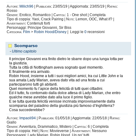
Autore:
Milich96
|
Pubblicata:
23/05/19 | Aggiornata: 23/05/19 |
Rating:
Rosso
Genere:
Erotico, Romantico |
Capitoli:
1 - One shot | Completa
Tipo di coppia: Yaoi, Crack Pairing |
Note:
Lemon, OOC, What if? |
Avvertimenti:
Contenuti forti
Personaggi: Principe Giovanni, Sir Biss
Categoria:
Film
>
Robin Hood/Disney
| Leggi le
0
recensioni
Scomparso
-
Ultimo capitolo
Il principe Giovanni era finito dietro le sbarre dopo una lunga lotta per
la giustizia.
Tutta la città di Nottingham aveva sognato quel momento.
E finalmente era arrivato.
Robin Hood, insieme a tutti i suoi migliori amici, tra cui Little John e la
sua amata Lady Marian, aveva dato vita ad una festa a cui
parteciparono tutti gli abitanti.
Quel momento fu l’apice della felicità di tutti quei cittadini.
Ed il tutto, fu contornato dalla dolce attesa di Lady Marian, che entro
qualche mese avrebbe dato alla luce il primo figlio.
E se tutta questa felicità venisse incrinata improvvisamente dalla
scomparsa del paladino della giustizia più famoso d’Inghilterra?
Cosa succederebbe?
Autore:
lmpaoli94
|
Pubblicata:
01/05/18 | Aggiornata: 22/05/18 |
Rating:
Giallo
Genere:
Avventura, Drammatico, Mistero |
Capitoli:
6 | Completa
Tipo di coppia: Het |
Note:
Movieverse |
Avvertimenti:
Nessuno
Personaggi: Lady Marian, Robin Hood, Un po' tutti