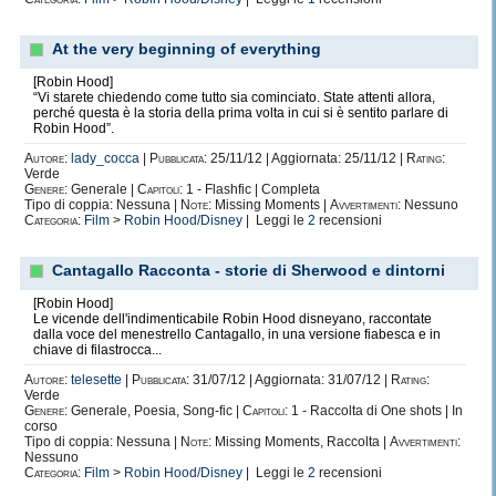
At the very beginning of everything
[Robin Hood]
“Vi starete chiedendo come tutto sia cominciato. State attenti allora,
perché questa è la storia della prima volta in cui si è sentito parlare di
Robin Hood”.
Autore:
lady_cocca
|
Pubblicata:
25/11/12 | Aggiornata: 25/11/12 |
Rating:
Verde
Genere:
Generale |
Capitoli:
1 - Flashfic | Completa
Tipo di coppia: Nessuna |
Note:
Missing Moments |
Avvertimenti:
Nessuno
Categoria:
Film
>
Robin Hood/Disney
| Leggi le
2
recensioni
Cantagallo Racconta - storie di Sherwood e dintorni
[Robin Hood]
Le vicende dell'indimenticabile Robin Hood disneyano, raccontate
dalla voce del menestrello Cantagallo, in una versione fiabesca e in
chiave di filastrocca...
Autore:
telesette
|
Pubblicata:
31/07/12 | Aggiornata: 31/07/12 |
Rating:
Verde
Genere:
Generale, Poesia, Song-fic |
Capitoli:
1 - Raccolta di One shots | In
corso
Tipo di coppia: Nessuna |
Note:
Missing Moments, Raccolta |
Avvertimenti:
Nessuno
Categoria:
Film
>
Robin Hood/Disney
| Leggi le
2
recensioni