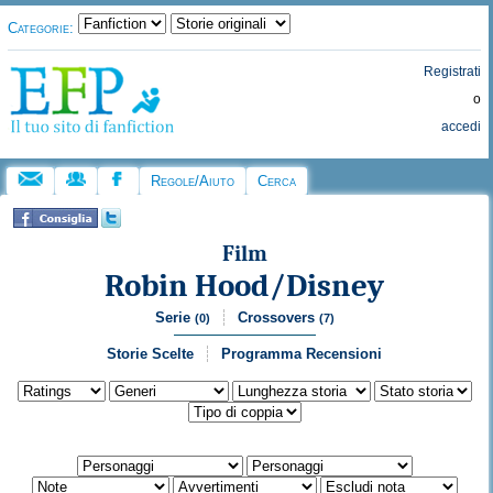
Categorie:
Registrati
o
accedi
Regole/Aiuto
Cerca
Film
Robin Hood/Disney
Serie
Crossovers
(0)
(7)
Storie Scelte
Programma Recensioni