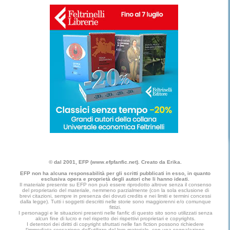
© dal 2001, EFP (www.efpfanfic.net). Creato da Erika.
EFP non ha alcuna responsabilità per gli scritti pubblicati in esso, in quanto
esclusiva opera e proprietà degli autori che li hanno ideati.
Il materiale presente su EFP non può essere riprodotto altrove senza il consenso
del proprietario del materiale, nemmeno parzialmente (con la sola esclusione di
brevi citazioni, sempre in presenza dei dovuti credits e nei limiti e termini concessi
dalla legge). Tutti i soggetti descritti nelle storie sono maggiorenni e/o comunque
fittizi.
I personaggi e le situazioni presenti nelle fanfic di questo sito sono utilizzati senza
alcun fine di lucro e nel rispetto dei rispettivi proprietari e copyrights.
I detentori dei diritti di copyright sfruttati nelle fan fiction possono richiedere
l'immediata cessazione dell'utilizzo del loro materiale, con una segnalazione