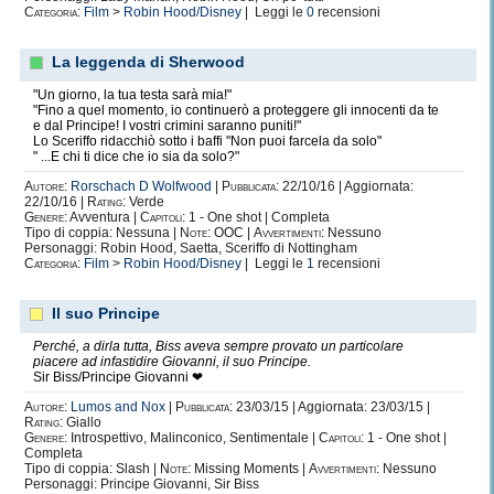
Categoria:
Film
>
Robin Hood/Disney
| Leggi le
0
recensioni
La leggenda di Sherwood
"Un giorno, la tua testa sarà mia!"
"Fino a quel momento, io continuerò a proteggere gli innocenti da te
e dal Principe! I vostri crimini saranno puniti!"
Lo Sceriffo ridacchiò sotto i baffi "Non puoi farcela da solo"
" ...E chi ti dice che io sia da solo?"
Autore:
Rorschach D Wolfwood
|
Pubblicata:
22/10/16 | Aggiornata:
22/10/16 |
Rating:
Verde
Genere:
Avventura |
Capitoli:
1 - One shot | Completa
Tipo di coppia: Nessuna |
Note:
OOC |
Avvertimenti:
Nessuno
Personaggi: Robin Hood, Saetta, Sceriffo di Nottingham
Categoria:
Film
>
Robin Hood/Disney
| Leggi le
1
recensioni
Il suo Principe
Perché, a dirla tutta, Biss aveva sempre provato un particolare
piacere ad infastidire Giovanni, il suo Principe.
Sir Biss/Principe Giovanni ❤
Autore:
Lumos and Nox
|
Pubblicata:
23/03/15 | Aggiornata: 23/03/15 |
Rating:
Giallo
Genere:
Introspettivo, Malinconico, Sentimentale |
Capitoli:
1 - One shot |
Completa
Tipo di coppia: Slash |
Note:
Missing Moments |
Avvertimenti:
Nessuno
Personaggi: Principe Giovanni, Sir Biss