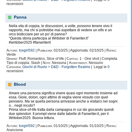
recensioni
Panna
Nella vita di coppia, le discussioni, a volte, possono tenere vivo il
rapporto, ma chi si potrebbe mai aspettare di vedere un elfo e un
orco bisticciare per un po' di panna?
“Questa storia partecipa al Writober di Fanwriter.it”
#writober2025 #fanwriterit
Autore:
Icegirl592
|
Pubblicata:
02/10/25 | Aggiornata: 02/10/25 |
Rating:
Verde
Genere:
Fluff, Romantico, Slice of life |
Capitoli:
1 - One shot | Completa
Tipo di coppia: Slash |
Note:
Nessuna |
Avvertimenti:
Nessuno
Categoria:
Giochi di Ruolo
>
D&D - Forgotten Realms
| Leggi le
0
recensioni
Blood
Amare una persona significa vivere quasi ogni momento insieme ad
essa. Gioie, dolori, ogni attimo di veglia viene vissuto con quel
pensiero. Ma se quella persona arrivasse anche a visitarci nei sogni
o... negli incubi?
Prima slice-of-life tratta dalla campagna in cui sto giocando questi
due splendori. Il prompt viene dalle tabelle di Fanwriter.it, per il
Writober2025. Buona lettura.
Autore:
Icegirl592
|
Pubblicata:
01/10/25 | Aggiornata: 01/10/25 |
Rating:
Arancione