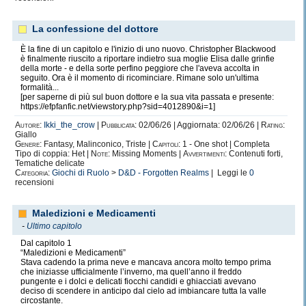
La confessione del dottore
È la fine di un capitolo e l'inizio di uno nuovo. Christopher Blackwood
è finalmente riuscito a riportare indietro sua moglie Elisa dalle grinfie
della morte - e della sorte perfino peggiore che l'aveva accolta in
seguito. Ora è il momento di ricominciare. Rimane solo un'ultima
formalità...
[per saperne di più sul buon dottore e la sua vita passata e presente:
https://efpfanfic.net/viewstory.php?sid=4012890&i=1]
Autore:
Ikki_the_crow
|
Pubblicata:
02/06/26 | Aggiornata: 02/06/26 |
Rating:
Giallo
Genere:
Fantasy, Malinconico, Triste |
Capitoli:
1 - One shot | Completa
Tipo di coppia: Het |
Note:
Missing Moments |
Avvertimenti:
Contenuti forti,
Tematiche delicate
Categoria:
Giochi di Ruolo
>
D&D - Forgotten Realms
| Leggi le
0
recensioni
Maledizioni e Medicamenti
-
Ultimo capitolo
Dal capitolo 1
“Maledizioni e Medicamenti”
Stava cadendo la prima neve e mancava ancora molto tempo prima
che iniziasse ufficialmente l’inverno, ma quell’anno il freddo
pungente e i dolci e delicati fiocchi candidi e ghiacciati avevano
deciso di scendere in anticipo dal cielo ad imbiancare tutta la valle
circostante.