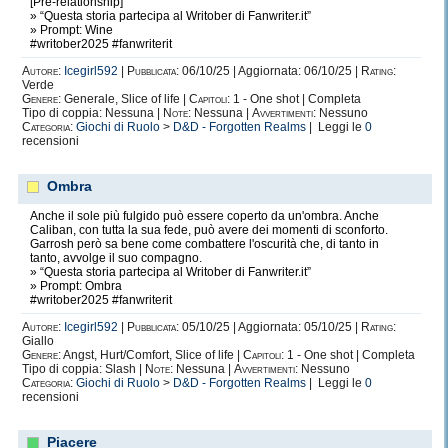
[Pre-relationship]
» “Questa storia partecipa al Writober di Fanwriter.it”
» Prompt: Wine
#writober2025 #fanwriterit
Autore:
Icegirl592
|
Pubblicata:
06/10/25 | Aggiornata: 06/10/25 |
Rating:
Verde
Genere:
Generale, Slice of life |
Capitoli:
1 - One shot | Completa
Tipo di coppia: Nessuna |
Note:
Nessuna |
Avvertimenti:
Nessuno
Categoria:
Giochi di Ruolo
>
D&D - Forgotten Realms
| Leggi le
0
recensioni
Ombra
Anche il sole più fulgido può essere coperto da un'ombra. Anche
Caliban, con tutta la sua fede, può avere dei momenti di sconforto.
Garrosh però sa bene come combattere l'oscurità che, di tanto in
tanto, avvolge il suo compagno.
» “Questa storia partecipa al Writober di Fanwriter.it”
» Prompt: Ombra
#writober2025 #fanwriterit
Autore:
Icegirl592
|
Pubblicata:
05/10/25 | Aggiornata: 05/10/25 |
Rating:
Giallo
Genere:
Angst, Hurt/Comfort, Slice of life |
Capitoli:
1 - One shot | Completa
Tipo di coppia: Slash |
Note:
Nessuna |
Avvertimenti:
Nessuno
Categoria:
Giochi di Ruolo
>
D&D - Forgotten Realms
| Leggi le
0
recensioni
Piacere