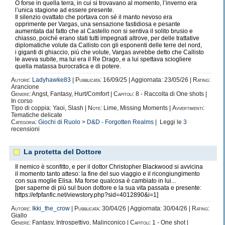
O forse in quella terra, in cui si trovavano al momento, l’inverno era
l’unica stagione ad essere presente.
Il silenzio ovattato che portava con sé il manto nevoso era
opprimente per Vargas, una sensazione fastidiosa e pesante
aumentata dal fatto che al Castello non si sentiva il solito brusio e
chiasso, poiché erano stati tutti impegnati altrove, per delle trattative
diplomatiche volute da Callisto con gli esponenti delle terre del nord,
i giganti di ghiaccio, più che volute, Vargas avrebbe detto che Callisto
le aveva subite, ma lui era il Re Drago, e a lui spettava sciogliere
quella matassa burocratica e di potere.
Autore:
Ladyhawke83
|
Pubblicata:
16/09/25 | Aggiornata: 23/05/26 |
Rating:
Arancione
Genere:
Angst, Fantasy, Hurt/Comfort |
Capitoli:
8 - Raccolta di One shots |
In corso
Tipo di coppia: Yaoi, Slash |
Note:
Lime, Missing Moments |
Avvertimenti:
Tematiche delicate
Categoria:
Giochi di Ruolo
>
D&D - Forgotten Realms
| Leggi le
3
recensioni
La protetta del Dottore
Il nemico è sconfitto, e per il dottor Christopher Blackwood si avvicina
il momento tanto atteso: la fine del suo viaggio e il ricongiungimento
con sua moglie Elisa. Ma forse qualcosa è cambiato in lui...
[per saperne di più sul buon dottore e la sua vita passata e presente:
https://efpfanfic.net/viewstory.php?sid=4012890&i=1]
Autore:
Ikki_the_crow
|
Pubblicata:
30/04/26 | Aggiornata: 30/04/26 |
Rating:
Giallo
Genere:
Fantasy, Introspettivo, Malinconico |
Capitoli:
1 - One shot |