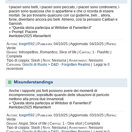
I piaceri sono belli, i piaceri sono peccato, i piaceri sono controversi, i
piaceri sono qualcosa che ci appartiene e che ci ricorda di essere
mortali. Se poi troviamo qualcuno con cui goderne, beh... allora,
forse, diventano ancora più belli. Almeno, così la pensano Caliban e
Garrosh.
» “Questa storia partecipa al Writober di Fanwriter.it”
» Prompt: Piacere
#writober2025 #fanwriterit
Autore:
Icegirl592
|
Pubblicata:
04/10/25 | Aggiornata: 04/10/25 |
Rating:
Verde
Genere:
Introspettivo, Romantico, Slice of life |
Capitoli:
1 - Flashfic |
Completa
Tipo di coppia: Slash |
Note:
Nessuna |
Avvertimenti:
Nessuno
Categoria:
Giochi di Ruolo
>
D&D - Forgotten Realms
| Leggi le
0
recensioni
Misunderstandings
Anche i rapporto più forti possono avere dei momenti di
incomprensione, soprattutto quando delle situazioni di pericolo
mettono alla prova due innamorati.
» “Questa storia partecipa al Writober di Fanwriter.it”
#writober2025 #fanwriterit
Autore:
Icegirl592
|
Pubblicata:
03/10/25 | Aggiornata: 03/10/25 |
Rating:
Verde
Genere:
Angst, Slice of life |
Capitoli:
1 - One shot | Completa
Tipo di coppia: Slash |
Note:
Nessuna |
Avvertimenti:
Nessuno
Categoria:
Giochi di Ruolo
>
D&D - Forgotten Realms
| Leggi le
0