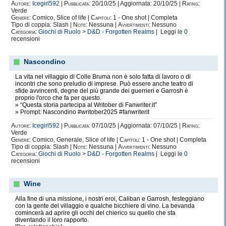
Autore:
Icegirl592
|
Pubblicata:
20/10/25 | Aggiornata: 20/10/25 |
Rating:
Verde
Genere:
Comico, Slice of life |
Capitoli:
1 - One shot | Completa
Tipo di coppia: Slash |
Note:
Nessuna |
Avvertimenti:
Nessuno
Categoria:
Giochi di Ruolo
>
D&D - Forgotten Realms
| Leggi le
0
recensioni
Nascondino
La vita nel villaggio di Colle Bruma non è solo fatta di lavoro o di
incontri che sono preludio di imprese. Può essere anche teatro di
sfide avvincenti, degne del più grande dei guerrieri e Garrosh è
proprio l'orco che fa per questo.
» “Questa storia partecipa al Writober di Fanwriter.it”
» Prompt: Nascondino #writober2025 #fanwriterit
Autore:
Icegirl592
|
Pubblicata:
07/10/25 | Aggiornata: 07/10/25 |
Rating:
Verde
Genere:
Comico, Generale, Slice of life |
Capitoli:
1 - One shot | Completa
Tipo di coppia: Slash |
Note:
Nessuna |
Avvertimenti:
Nessuno
Categoria:
Giochi di Ruolo
>
D&D - Forgotten Realms
| Leggi le
0
recensioni
Wine
Alla fine di una missione, i nostri eroi, Caliban e Garrosh, festeggiano
con la gente del villaggio e qualche bicchiere di vino. La bevanda
comincerà ad aprire gli occhi del chierico su quello che sta
diventando il loro rapporto.