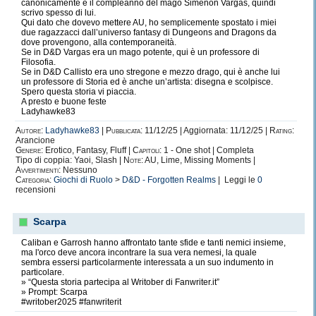
canonicamente é il compleanno del mago Simenon Vargas, quindi
scrivo spesso di lui.
Qui dato che dovevo mettere AU, ho semplicemente spostato i miei
due ragazzacci dall’universo fantasy di Dungeons and Dragons da
dove provengono, alla contemporaneità.
Se in D&D Vargas era un mago potente, qui è un professore di
Filosofia.
Se in D&D Callisto era uno stregone e mezzo drago, qui è anche lui
un professore di Storia ed è anche un’artista: disegna e scolpisce.
Spero questa storia vi piaccia.
A presto e buone feste
Ladyhawke83
Autore:
Ladyhawke83
|
Pubblicata:
11/12/25 | Aggiornata: 11/12/25 |
Rating:
Arancione
Genere:
Erotico, Fantasy, Fluff |
Capitoli:
1 - One shot | Completa
Tipo di coppia: Yaoi, Slash |
Note:
AU, Lime, Missing Moments |
Avvertimenti:
Nessuno
Categoria:
Giochi di Ruolo
>
D&D - Forgotten Realms
| Leggi le
0
recensioni
Scarpa
Caliban e Garrosh hanno affrontato tante sfide e tanti nemici insieme,
ma l'orco deve ancora incontrare la sua vera nemesi, la quale
sembra essersi particolarmente interessata a un suo indumento in
particolare.
» “Questa storia partecipa al Writober di Fanwriter.it”
» Prompt: Scarpa
#writober2025 #fanwriterit