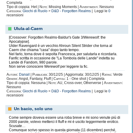
Completa
Tipo di coppia: Het |
Note:
Missing Moments |
Avvertimenti:
Nessuno
Categoria:
Giochi di Ruolo
>
D&D - Forgotten Realms
| Leggi le
0
recensioni
Ulula-al-Caern
[Crossover: Forgotten Realms-Baldur's Gate 3/Werewolf: the
Apocalypse].
Ulder Ravengard è un vecchio Ahroun Silent Strider che torna al
Caern che chiama "casa" dopo tanto tempo.
Nel farlo, torna dove è sepolta Francesca, per salutarla e ricordarla.
Fanfic scritta in occasione de "La Tombola delle Lande" indetta su
Lande di Fandom, 980 parole.
Non serve conoscere Werewolf per leggere la fic.
Autore:
Danail
|
Pubblicata:
30/12/25 | Aggiornata: 30/12/25 |
Rating:
Verde
Genere:
Angst, Fantasy, Fluff |
Capitoli:
1 - One shot | Completa
Tipo di coppia: Nessuna |
Note:
AU, Cross-over, Otherverse |
Avvertimenti:
Nessuno
Categoria:
Giochi di Ruolo
>
D&D - Forgotten Realms
| Leggi le
0
recensioni
Un bacio, solo uno
Come sempre doveva essere una roba breve e mi sono venute più di
2000 parole, volevo metterci il fluff e mi è uscito leggermente erotico.
Scusate…
Comunque scrivo spesso in questa giornata (11 dicembre) perché,