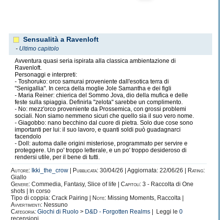
Sensualità a Ravenloft
-
Ultimo capitolo
Avventura quasi seria ispirata alla classica ambientazione di
Ravenloft.
Personaggi e interpreti:
- Toshoruko: orco samurai proveniente dall'esotica terra di
"Senigallia". In cerca della moglie Jole Samantha e dei figli
- Maria Reiner: chierica del Sommo Jova, dio della mufica e delle
feste sulla spiaggia. Definirla "zelota" sarebbe un complimento.
- No: mezz'orco proveniente da Prossemica, con grossi problemi
sociali. Non siamo nemmeno sicuri che quello sia il suo vero nome.
- Giagobbo: nano becchino dal cuore di pietra. Solo due cose sono
importanti per lui: il suo lavoro, e quanti soldi può guadagnarci
facendolo
- Doll: automa dalle origini misteriose, programmato per servire e
proteggere. Un po' troppo letterale, e un po' troppo desideroso di
rendersi utile, per il bene di tutti.
Autore:
Ikki_the_crow
|
Pubblicata:
30/04/26 | Aggiornata: 22/06/26 |
Rating:
Giallo
Genere:
Commedia, Fantasy, Slice of life |
Capitoli:
3 - Raccolta di One
shots | In corso
Tipo di coppia: Crack Pairing |
Note:
Missing Moments, Raccolta |
Avvertimenti:
Nessuno
Categoria:
Giochi di Ruolo
>
D&D - Forgotten Realms
| Leggi le
0
recensioni