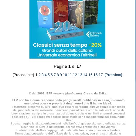
Pagina
1
di
17
[Precedente] 1
2
3
4
5
6
7
8
9
10
11
12
13
14
15
16
17
[Prossimo]
© dal 2001, EFP (www.efpfanfic.net). Creato da Erika.
EFP non ha alcuna responsabilità per gli scritti pubblicati in esso, in quanto
esclusiva opera e proprietà degli autori che li hanno ideati.
Il materiale presente su EFP non può essere riprodotto altrove senza il consenso
del proprietario del materiale, nemmeno parzialmente (con la sola esclusione di
brevi citazioni, sempre in presenza dei dovuti credits e nei limiti e termini concessi
dalla legge). Tutti i soggetti descritti nelle storie sono maggiorenni e/o comunque
fittizi.
I personaggi e le situazioni presenti nelle fanfic di questo sito sono utilizzati senza
alcun fine di lucro e nel rispetto dei rispettivi proprietari e copyrights.
I detentori dei diritti di copyright sfruttati nelle fan fiction possono richiedere
l'immediata cessazione dell'utilizzo del loro materiale, con una segnalazione