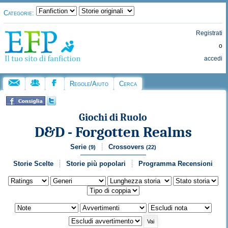
Categorie:
Registrati
o
accedi
Regole/Aiuto
Cerca
Giochi di Ruolo
D&D - Forgotten Realms
Serie
Crossovers
(9)
(22)
Storie Scelte
Storie più popolari
Programma Recensioni