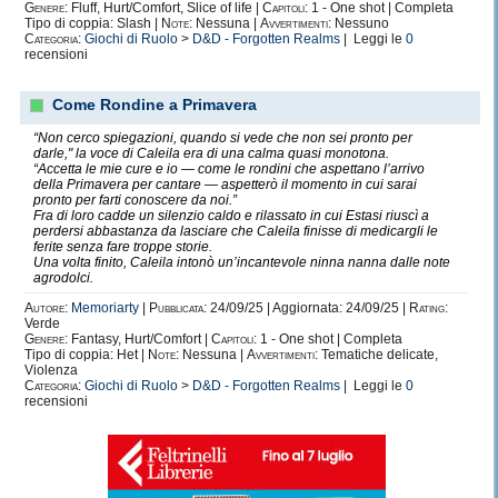
Genere:
Fluff, Hurt/Comfort, Slice of life |
Capitoli:
1 - One shot | Completa
Tipo di coppia: Slash |
Note:
Nessuna |
Avvertimenti:
Nessuno
Categoria:
Giochi di Ruolo
>
D&D - Forgotten Realms
| Leggi le
0
recensioni
Come Rondine a Primavera
“Non cerco spiegazioni, quando si vede che non sei pronto per
darle," la voce di Caleila era di una calma quasi monotona.
“Accetta le mie cure e io — come le rondini che aspettano l’arrivo
della Primavera per cantare — aspetterò il momento in cui sarai
pronto per farti conoscere da noi.”
Fra di loro cadde un silenzio caldo e rilassato in cui Estasi riuscì a
perdersi abbastanza da lasciare che Caleila finisse di medicargli le
ferite senza fare troppe storie.
Una volta finito, Caleila intonò un’incantevole ninna nanna dalle note
agrodolci.
Autore:
Memoriarty
|
Pubblicata:
24/09/25 | Aggiornata: 24/09/25 |
Rating:
Verde
Genere:
Fantasy, Hurt/Comfort |
Capitoli:
1 - One shot | Completa
Tipo di coppia: Het |
Note:
Nessuna |
Avvertimenti:
Tematiche delicate,
Violenza
Categoria:
Giochi di Ruolo
>
D&D - Forgotten Realms
| Leggi le
0
recensioni