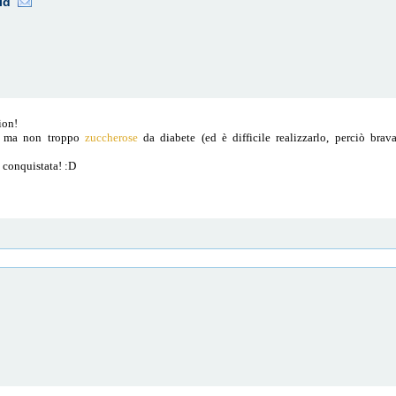
id
ion!
i
ma non troppo
zuccherose
da diabete (ed è difficile realizzarlo, perciò bra
i conquistata! :D