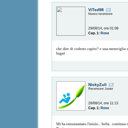
ViTed98
Nuovo recensore
29/08/14, ore 01:08
Cap. 1:
Rose
che dire di codesto capito? e una meraviglia 
bignè
NickyZuli
Recensore Junior
28/08/14, ore 11:13
Cap. 1:
Rose
Mi ha entusiasmato l'inizio... bella.. continua c