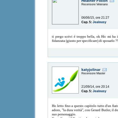
Heather Filcon
Recensore Veterano
06/06/15, ore 21:27
Cap. 5:
Jealousy
ti prego scrivi é troppo bella, ok Hic mi ha
fidanzata (giusto per specificare) di sposarlo ?
katyjolinar
Recensore Master
21/09/14, ore 20:14
Cap. 5:
Jealousy
Ho letto fino a questo capitolo tutto d'un fiat
adoro, "la dura verità", con Gerard Butler, il 
suo personaggio.