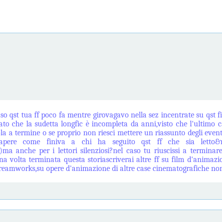
o qst tua ff poco fa mentre girovagavo nella sez incentrate su qst 
to che la sudetta longfic è incompleta da anni,visto che l'ultimo 
dola a termine o se proprio non riesci mettere un riassunto degli ev
apere come finiva a chi ha seguito qst ff che sia letto&r
ece)ma anche per i lettori silenziosi?nel caso tu riuscissi a termin
a volta terminata questa storiascriverai altre ff su film d'animazi
dreamworks,su opere d'animazione di altre case cinematografiche no