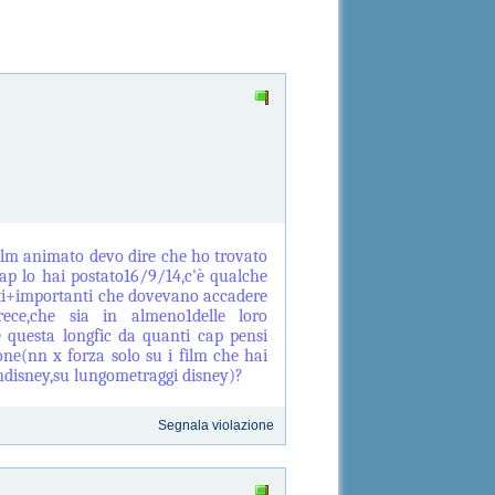
film animato devo dire che ho trovato
cap lo hai postato16/9/14,c'è qualche
enti+importanti che dovevano accadere
ece,che sia in almeno1delle loro
are questa longfic da quanti cap pensi
one(nn x forza solo su i film che hai
ndisney,su lungometraggi disney)?
Segnala violazione