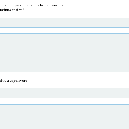
l po di tempo e devo dire che mi mancamo.
omtinua cosi *^*
 oltre a capolavoro