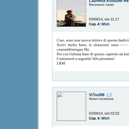
Lauretta Koizumi Re
Recensore Junior
03/09/14, ore 11:17
Cap. 4:
Wish
Ciao, sono una nuova lettrice di questa fanfict
Scrivi molto bene, le situazioni sono
dolc
contraddistingue Hic.
Poi con l'ultima frase di questo capitolo mi ha
Continuerò a seguirla! Alla prossima!
LKM
ViTed98
Nuovo recensore
02/09/14, ore 02:02
Cap. 4:
Wish