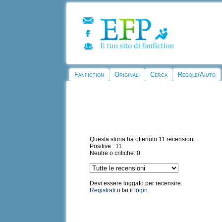
Fanfiction
Originali
Cerca
Regole/Aiuto
Questa storia ha ottenuto 11 recensioni.
Positive : 11
Neutre o critiche: 0
Devi essere loggato per recensire.
Registrati
o fai il
login
.