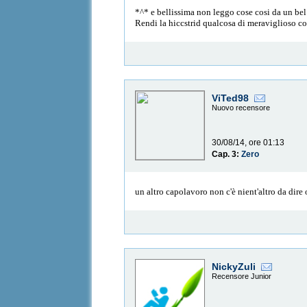
*^* e bellissima non leggo cose cosi da un be
Rendi la hiccstrid qualcosa di meraviglioso c
ViTed98
Nuovo recensore
30/08/14, ore 01:13
Cap. 3:
Zero
un altro capolavoro non c'è nient'altro da dire
NickyZuli
Recensore Junior