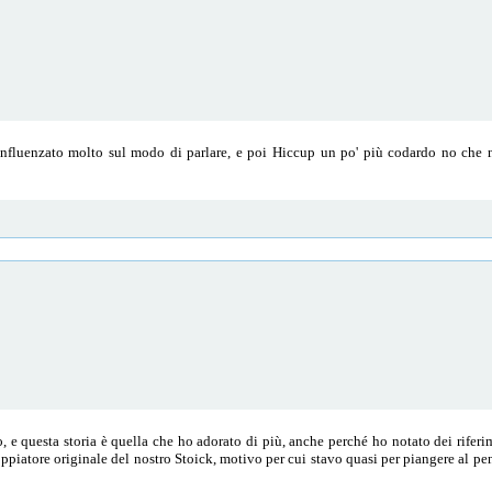
 influenzato molto sul modo di parlare, e poi Hiccup un po' più codardo no che 
!
o, e questa storia è quella che ho adorato di più, anche perché ho notato dei riferim
doppiatore originale del nostro Stoick, motivo per cui stavo quasi per piangere al pe