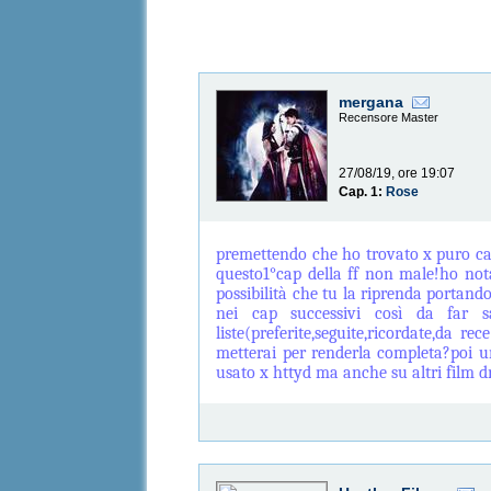
mergana
Recensore Master
27/08/19, ore 19:07
Cap. 1:
Rose
premettendo che ho trovato x puro cas
questo1°cap della ff non male!ho nota
possibilità che tu la riprenda portan
nei cap successivi così da far s
liste(preferite,seguite,ricordate,da r
metterai per renderla completa?poi un
usato x httyd ma anche su altri film 