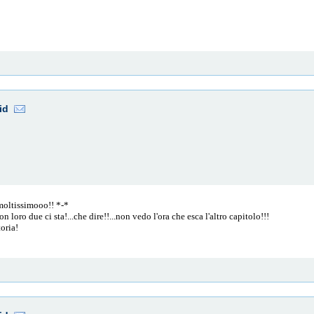
id
 moltissimooo!! *-*
n loro due ci sta!...che dire!!...non vedo l'ora che esca l'altro capitolo!!!
toria!