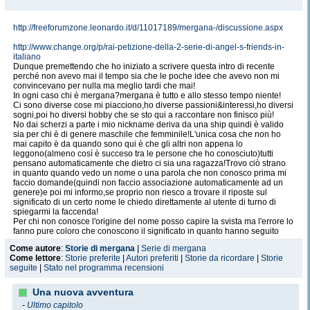
http://freeforumzone.leonardo.it/d/11017189/mergana-/discussione.aspx
http://www.change.org/p/rai-petizione-della-2-serie-di-angel-s-friends-in-
italiano
Dunque premettendo che ho iniziato a scrivere questa intro di recente
perché non avevo mai il tempo sia che le poche idee che avevo non mi
convincevano per nulla ma meglio tardi che mai!
In ogni caso chi è mergana?mergana è tutto e allo stesso tempo niente!
Ci sono diverse cose mi piacciono,ho diverse passioni&interessi,ho diversi
sogni,poi ho diversi hobby che se sto qui a raccontare non finisco più!
No dai scherzi a parte i mio nickname deriva da una ship quindi è valido
sia per chi è di genere maschile che femminile!L'unica cosa che non ho
mai capito è da quando sono qui è che gli altri non appena lo
leggono(almeno così è succeso tra le persone che ho conosciuto)tutti
pensano automaticamente che dietro ci sia una ragazza!Trovo ciò strano
in quanto quando vedo un nome o una parola che non conosco prima mi
faccio domande(quindi non faccio associazione automaticamente ad un
genere)e poi mi informo,se proprio non riesco a trovare il riposte sul
significato di un certo nome le chiedo direttamente al utente di turno di
spiegarmi la faccenda!
Per chi non conosce l'origine del nome posso capire la svista ma l'errore lo
fanno pure coloro che conoscono il significato in quanto hanno seguito
l'opera da cui proviene la coppia che pensano automaticamente ad un
Come autore
:
Storie di mergana
|
Serie di mergana
esponente del genere femminile lì la perplessità aumenta!
Come lettore
:
Storie preferite
|
Autori preferiti
|
Storie da ricordare
|
Storie
Molte parole italiano femminili terminano per"a"o"e"ma non è sempre così
seguite
|
Stato nel programma recensioni
dato che ci sono termini maschili e neutri che finiscono con una delle due
vocali precedentemente citate(giusto può fare alcuni
es:Elia,Zaccaria,Mattia,Geremia,...etc,ma lista di questi casi è più lunga)!
Una nuova avventura
-
Ultimo capitolo
Ciò che detesto sono: