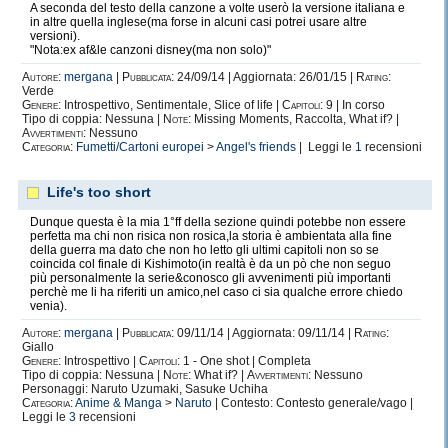
A seconda del testo della canzone a volte userò la versione italiana e
in altre quella inglese(ma forse in alcuni casi potrei usare altre
versioni).
"Nota:ex af&le canzoni disney(ma non solo)"
Autore:
mergana
|
Pubblicata:
24/09/14 | Aggiornata: 26/01/15 |
Rating:
Verde
Genere:
Introspettivo, Sentimentale, Slice of life |
Capitoli:
9 | In corso
Tipo di coppia: Nessuna |
Note:
Missing Moments, Raccolta, What if? |
Avvertimenti:
Nessuno
Categoria:
Fumetti/Cartoni europei
>
Angel's friends
| Leggi le
1
recensioni
Life's too short
Dunque questa è la mia 1°ff della sezione quindi potebbe non essere
perfetta ma chi non risica non rosica,la storia è ambientata alla fine
della guerra ma dato che non ho letto gli ultimi capitoli non so se
coincida col finale di Kishimoto(in realtà è da un pò che non seguo
più personalmente la serie&conosco gli avvenimenti più importanti
perchè me li ha riferiti un amico,nel caso ci sia qualche errore chiedo
venia).
Autore:
mergana
|
Pubblicata:
09/11/14 | Aggiornata: 09/11/14 |
Rating:
Giallo
Genere:
Introspettivo |
Capitoli:
1 - One shot | Completa
Tipo di coppia: Nessuna |
Note:
What if? |
Avvertimenti:
Nessuno
Personaggi: Naruto Uzumaki, Sasuke Uchiha
Categoria:
Anime & Manga
>
Naruto
| Contesto: Contesto generale/vago |
Leggi le
3
recensioni