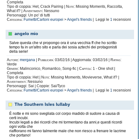
Completa
gratuita!
Tipo di coppia: Het, Crack Pairing |
Note:
Missing Moments, Raccolta,
Entrambe le cose sono estremamente puerili al ennesimo potenza!
What if? |
Avvertimenti:
Nessuno
Personaggi: Un po' di tutti
Categoria:
Fumetti/Cartoni europei
>
Angel's friends
| Leggi le
1
recensioni
angelo mio
Salve questa che vi propongo ora è una vecchia ff che ho scritto
tempo fa in un'altro sito e parla dei sosia aztechi dei protagonisti
della serie!
Autore:
mergana
|
Pubblicata:
03/02/16 | Aggiornata: 03/02/16 |
Rating:
Verde
Genere:
Malinconico, Romantico, Song-fic |
Capitoli:
1 - One shot |
Completa
Tipo di coppia: Het |
Note:
Missing Moments, Movieverse, What if? |
Avvertimenti:
Nessuno
Personaggi: Sai | Coppie: Sai/Tyco
Categoria:
Fumetti/Cartoni europei
>
Angel's friends
| Leggi le
1
recensioni
The Southern Isles lullaby
È notte e mi sono svegliata col corpo madido di sudore a causa di
certi incubi.
Incubi legati a dei ricordi che mi tormentano da anni,e questi ricordi
ogni volta che
riaffiorano mi fanno talmente male che non riesco a frenare le lacrime
che portano!