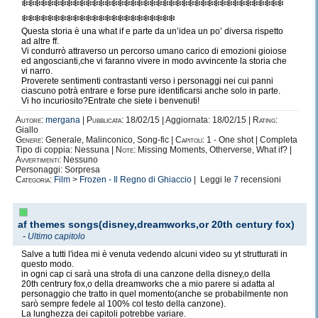
❄️❄️❄️❄️❄️❄️❄️❄️❄️❄️❄️❄️❄️❄️❄️❄️❄️❄️❄️❄️❄️❄️❄️❄️❄️❄️❄️❄️❄️❄️❄️❄️❄️❄️❄️❄️❄️❄️❄️❄️❄️
❄️❄️❄️❄️❄️❄️❄️❄️❄️❄️❄️❄️❄️❄️❄️❄️❄️❄️❄️❄️❄️❄️❄️❄️
Questa storia è una what if e parte da un’idea un po’ diversa rispetto
ad altre ff.
Vi condurrò attraverso un percorso umano carico di emozioni gioiose
ed angoscianti,che vi faranno vivere in modo avvincente la storia che
vi narro.
Proverete sentimenti contrastanti verso i personaggi nei cui panni
ciascuno potrà entrare e forse pure identificarsi anche solo in parte.
Vi ho incuriosito?Entrate che siete i benvenuti!
Autore:
mergana
|
Pubblicata:
18/02/15 | Aggiornata: 18/02/15 |
Rating:
Giallo
Genere:
Generale, Malinconico, Song-fic |
Capitoli:
1 - One shot | Completa
Tipo di coppia: Nessuna |
Note:
Missing Moments, Otherverse, What if? |
Avvertimenti:
Nessuno
Personaggi: Sorpresa
Categoria:
Film
>
Frozen - Il Regno di Ghiaccio
| Leggi le
7
recensioni
af themes songs(disney,dreamworks,or 20th century fox)
-
Ultimo capitolo
Salve a tutti l'idea mi è venuta vedendo alcuni video su yt strutturati in
questo modo.
in ogni cap ci sarà una strofa di una canzone della disney,o della
20th centrury fox,o della dreamworks che a mio parere si adatta al
personaggio che tratto in quel momento(anche se probabilmente non
sarò sempre fedele al 100% col testo della canzone).
La lunghezza dei capitoli potrebbe variare.