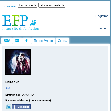
Categorie:
Registrati
o
accedi
Regole/Aiuto
Cerca
mergana
Membro dal:
20/08/12
Recensore Master
(
)
3268 recensioni