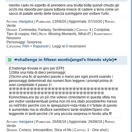
*le guerre tra ship in quanto attaccare le persone che amano le coppie
mentre cado mi aspetto di prendere una brutta botta quindi chiudo gli
diverse dalle proprie è stupido!Va bene che a non tutti debbano piacere le
occhi ma stavolta per paura tuttavia invece di cadere a terra come un
stesse coppie&personaggi però questo non significa che bisogna insultare
sacco di patate sento delle braccia sorreggimi per evitare l'urto.
chi la pensa diversamente,cosa che avviene praticamente sempre,un
conto è non apprezzare certi personaggi&coppie ma da qui ad attaccare
Autore:
mergana
|
Pubblicata:
13/08/20 | Aggiornata: 07/10/20 |
Rating:
chi ha gusti diversi dai nostri ne passa di acqua sotto i ponti;
Verde
*il character bashing,spesso abbreviato con bashing per comodità,ovvero
Genere:
Commedia, Fantasy, Sentimentale |
Capitoli:
4 | Completa
insultare un certo personaggio personaggio,e per esteso le ship in cui
Tipo di coppia: Het |
Note:
Missing Moments, What if? |
Avvertimenti:
appare,senza motivare o le rarissime volte in cui vengono date delle
Nessuno
motivazioni sono completamente anticanon.
Personaggi: Sorpresa
Nel 99,9% dei casi la ragione è solo perché ostacola una determinata
Categoria:
Film
>
Rapunzel
| Leggi le
0
recensioni
coppia amata dalla persona che fa bashing ma al di là dei gusti serve
sempre un minimo l'obiettività nel creare dei fan work a prescindere dei
personaggi,ship,fandom!
☙challenge in fifteen words{angel's friends style}❧
La cosa più assurda è che quando la gente in questione usa il bashing
nel"meno grave dei casi"si limitano inserire coppie che odiano per poi farle
[Challenge trovata in giro per EFP]
rompere nel peggiore dei modi andando nel ooc negativo più totale!
1)Stila una lista di dieci personaggi;
Il peggio avviene quando oltre al massacrare la coppia odiata ci sono
2)Scrivi una fic di quindici parole o meno per ogni promt usando i
inversioni casuali,per essere più specifici in certe storia a contendersi
personaggi determinati dai numeri.Non leggere i prompt prima di
l'amore di una persona ci sono due personaggi di cui l'odiato è buono e
aver completato il passo 1!
non ha fatto nulla di male nel canon da cui viene mentre quello amato
🌸🌸🌸🌸🌸🌸🌸🌸🌸🌸🌸🌸🌸🌸🌸🌸🌸🌸🌸🌸🌸🌸🌸🌸🌸🌸🌸🌸🌸🌸🌸
nella storia originale è il/la cattivo/a ragazzo/a c'è lo scambio totale di
🌸🌸🌸🌸🌸🌸🌸🌸🌸🌸🌸🌸🌸🌸🌸🌸🌸🌸🌸🌸🌸🌸🌸🌸🌸🌸🌸
caratteri che avviene di punto in bianco senza motivazioni plausibili!l'ooc
Konnichiwa,era da un pò che volevo cimentarmi in questa sfida ma
se é lieve,ergo non é totale con uno stravolgimento in negativo con tutti i
per motivi vari&eventuali prima non mi era stato possibile!Ho messo
difetti di questo mondo&0pregi,motivato nella trama(ovvero tutte cose non
os nell'intro perchè con le spiegazioni+nda+lista il n°totale di parole
presenti quando si parla di character bashing)ci può stare altrimenti sia chi
è aumentato ma la struttura sarebbero tante drabble!Spero che
scrive sia chi legge fa prima a non inserire i personaggi odiati nelle proprie
leggerete in tanti perchè c'è una piccola sorpresa in fondo alla ff!
versioni delle storie inoltre ciò non rodere il fegato a nessuno!
Dico ciò in quanto cosi facendo nessuno si fa venire l'ulcera,i sostenitori
Autore:
mergana
|
Pubblicata:
26/08/16 | Aggiornata: 26/08/16 |
Rating:
del bashing non si devono gustarsi l'esistenza scrivendo di qualcosa che
Verde
odiano mentre le persone antibashing che escluso tale fattore potrebbero
Genere:
Comico, Introspettivo, Slice of life |
Capitoli:
1 - One shot |
trovare la storia di turno carina non devono sorbirsi questa cattiveria