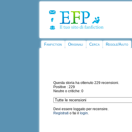
Fanfiction
Originali
Cerca
Regole/Aiuto
Questa storia ha ottenuto 229 recensioni.
Positive : 229
Neutre o critiche: 0
Devi essere loggato per recensire.
Registrati
o fai il
login
.