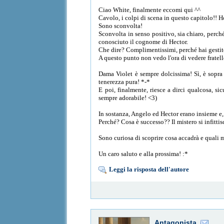
Ciao White, finalmente eccomi qui ^^
Cavolo, i colpi di scena in questo capitolo!! H
Sono sconvolta!
Sconvolta in senso positivo, sia chiaro, perch
conosciuto il cognome di Hector.
Che dire? Complimentissimi, perché hai gestit
A questo punto non vedo l'ora di vedere fratel
Dama Violet è sempre dolcissima! Sì, è sopra l
tenerezza pura! *-*
E poi, finalmente, riesce a dirci qualcosa, s
sempre adorabile! <3)
In sostanza, Angelo ed Hector erano insieme e,
Perché? Cosa è successo?? Il mistero si infittis
Sono curiosa di scoprire cosa accadrà e quali 
Un caro saluto e alla prossima! :*
Leggi la risposta dell'autore
Antagonista