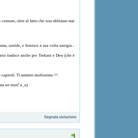
 in comune, oltre al fatto che non abbiamo mai
a, sorride, e fornisce a sua volta energia...
 senso traduce anche per Tsekani e Dew (che è
sti capitoli. Ti ammiro moltissimo ^^
ma we trust! u_u)
Segnala violazione