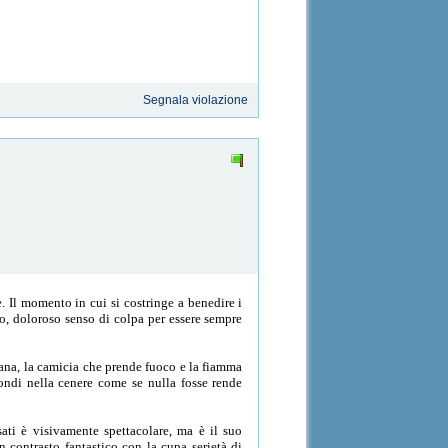
Segnala violazione
e. Il momento in cui si costringe a benedire i
no, doloroso senso di colpa per essere sempre
iana, la camicia che prende fuoco e la fiamma
fondi nella cenere come se nulla fosse rende
ati è visivamente spettacolare, ma è il suo
n contrasto fantastico con la cupa serietà di