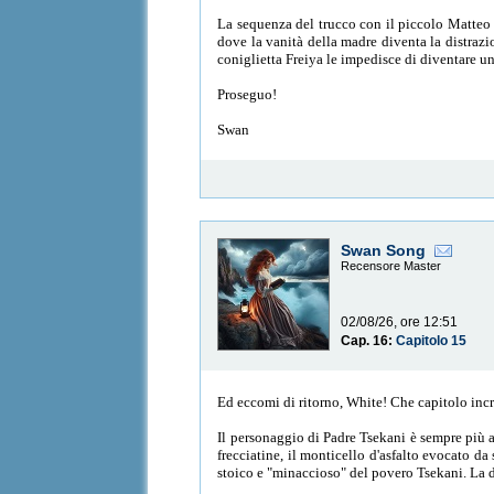
La sequenza del trucco con il piccolo Matteo è
dove la vanità della madre diventa la distrazi
coniglietta Freiya le impedisce di diventare un
Proseguo!
Swan
Swan Song
Recensore Master
02/08/26, ore 12:51
Cap. 16:
Capitolo 15
Ed eccomi di ritorno, White! Che capitolo incre
Il personaggio di Padre Tsekani è sempre più a
frecciatine, il monticello d'asfalto evocato da
stoico e "minaccioso" del povero Tsekani. La di