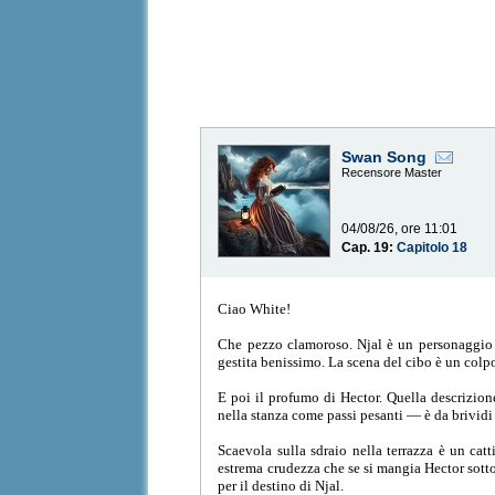
Swan Song
Recensore Master
04/08/26, ore 11:01
Cap. 19:
Capitolo 18
Ciao White!
Che pezzo clamoroso. Njal è un personaggio ch
gestita benissimo. La scena del cibo è un colp
E poi il profumo di Hector. Quella descrizion
nella stanza come passi pesanti — è da brividi
Scaevola sulla sdraio nella terrazza è un cat
estrema crudezza che se si mangia Hector sotto
per il destino di Njal.