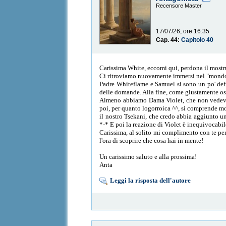
Recensore Master
17/07/26, ore 16:35
Cap. 44:
Capitolo 40
Carissima White, eccomi qui, perdona il mostru
Ci ritroviamo nuovamente immersi nel "mondo d
Padre Whiteflame e Samuel si sono un po' defi
delle domande. Alla fine, come giustamente osse
Almeno abbiamo Dama Violet, che non vedevam
poi, per quanto logorroica ^^, si comprende mol
il nostro Tsekani, che credo abbia aggiunto un
*-* E poi la reazione di Violet è inequivocabile
Carissima, al solito mi complimento con te per 
l'ora di scoprire che cosa hai in mente!
Un carissimo saluto e alla prossima!
Anta
Leggi la risposta dell'autore