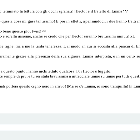
o terminato la lettura con gli occhi sgranati!! Hector è il fratello di Emma???
é questa cosa mi gasa tantissimo! E poi in effetti, ripensandoci, i due hanno tratti
o bene questo plot twist! ^^
lo e sorella insieme, anche se credo che per Hector saranno bruttissimi minuti! xD
e righe, ma a me fa tanta tenerezza. E il modo in cui si accosta alla pancia di Emm
icuramente grazie alla presenza della sua signora. Emma interpreta, e in un certo
 a questo punto, hanno architettato qualcosa. Poi Hector è fuggito.
ce sempre di più, e tu sei stata bravissima a intrecciare trame su trame per tutti que
mali porterà questo cigno nero in arrivo! (Ma se c'è Emma, io sono tranquilla! In Em