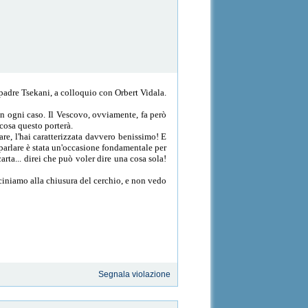
padre Tsekani, a colloquio con Orbert Vidala.
in ogni caso. Il Vescovo, ovviamente, fa però
 cosa questo porterà.
, l'hai caratterizzata davvero benissimo! E
 parlare è stata un'occasione fondamentale per
rta... direi che può voler dire una cosa sola!
iciniamo alla chiusura del cerchio, e non vedo
Segnala violazione