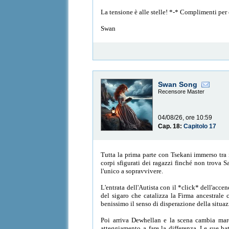
La tensione è alle stelle! *-* Complimenti per 
Swan
Swan Song
Recensore Master
04/08/26, ore 10:59
Cap. 18:
Capitolo 17
Tutta la prima parte con Tsekani immerso tra i
corpi sfigurati dei ragazzi finché non trova S
l'unico a sopravvivere.
L'entrata dell'Autista con il *click* dell'acc
del sigaro che catalizza la Firma ancestrale 
benissimo il senso di disperazione della situaz
Poi arriva Dewhellan e la scena cambia marci
atteggiamento a fare la differenza. Le sue ba