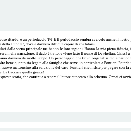
oso ritardo, è un periodaccio T-T E il periodaccio sembra avercelo anche il nostro 
ella Cupola", dove è davvero difficile capire di chi fidarsi.
lati dalla scena principale ma hanno le loro ragioni. Hanno la mia piena fiducia, 
rvi nella narrazione, il dado è tratto, e viene fatto il nome di Dewhellan. Chissà a
o davvero da molto tempo. Un personaggio che trovo originalissimo e particolare
to bene quanto sia legata alla famiglia che serve, in particolare a Pontieri. Poterle
 nuovo mattoncino alla soluzione del caso. Pontieri che insiste per pagare con la ca
. La traccia è quella giusta!
questa storia, che continua a tenere il lettore attaccato allo schermo. Ormai ci avv