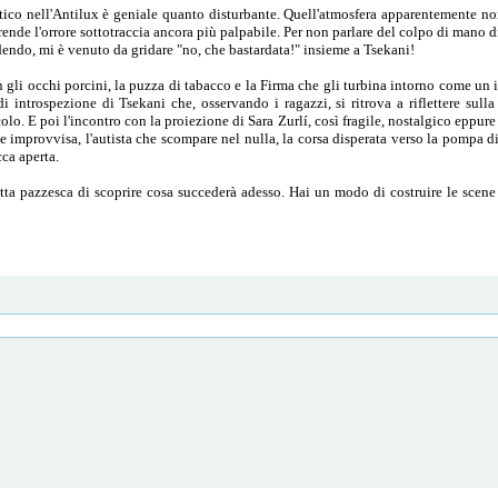
ico nell'Antilux è geniale quanto disturbante. Quell'atmosfera apparentemente norm
rende l'orrore sottotraccia ancora più palpabile. Per non parlare del colpo di mano d
idendo, mi è venuto da gridare "no, che bastardata!" insieme a Tsekani!
on gli occhi porcini, la puzza di tabacco e la Firma che gli turbina intorno come un
 introspezione di Tsekani che, osservando i ragazzi, si ritrova a riflettere sull
o. E poi l'incontro con la proiezione di Sara Zurlí, così fragile, nostalgico eppure 
 improvvisa, l'autista che scompare nel nulla, la corsa disperata verso la pompa di 
cca aperta.
retta pazzesca di scoprire cosa succederà adesso. Hai un modo di costruire le scen