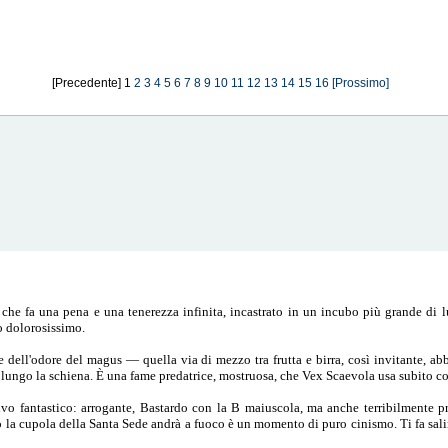
[Precedente] 1
2
3
4
5
6
7
8
9
10
11
12
13
14
15
16
[Prossimo]
e fa una pena e una tenerezza infinita, incastrato in un incubo più grande di lui
o dolorosissimo.
e dell'odore del magus — quella via di mezzo tra frutta e birra, così invitante, a
 lungo la schiena. È una fame predatrice, mostruosa, che Vex Scaevola usa subito c
tivo fantastico: arrogante, Bastardo con la B maiuscola, ma anche terribilmente 
 la cupola della Santa Sede andrà a fuoco è un momento di puro cinismo. Ti fa salir