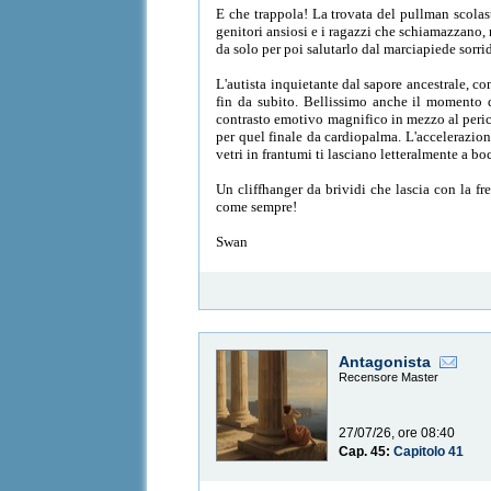
E che trappola! La trovata del pullman scolast
genitori ansiosi e i ragazzi che schiamazzano, 
da solo per poi salutarlo dal marciapiede sorr
L'autista inquietante dal sapore ancestrale, c
fin da subito. Bellissimo anche il momento di
contrasto emotivo magnifico in mezzo al pericol
per quel finale da cardiopalma. L'accelerazione
vetri in frantumi ti lasciano letteralmente a bo
Un cliffhanger da brividi che lascia con la f
come sempre!
Swan
Antagonista
Recensore Master
27/07/26, ore 08:40
Cap. 45:
Capitolo 41