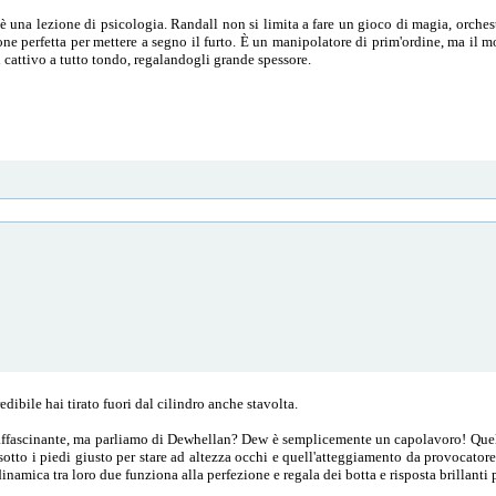
 una lezione di psicologia. Randall non si limita a fare un gioco di magia, orchest
one perfetta per mettere a segno il furto. È un manipolatore di prim'ordine, ma il m
 cattivo a tutto tondo, regalandogli grande spessore.
dibile hai tirato fuori dal cilindro anche stavolta.
ffascinante, ma parliamo di Dewhellan? Dew è semplicemente un capolavoro! Quel suo
 sotto i piedi giusto per stare ad altezza occhi e quell'atteggiamento da provocatore 
namica tra loro due funziona alla perfezione e regala dei botta e risposta brillanti p