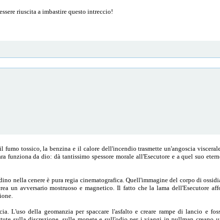
essere riuscita a imbastire questo intreccio!
l fumo tossico, la benzina e il calore dell'incendio trasmette un'angoscia visceral
ara funziona da dio: dà tantissimo spessore morale all'Esecutore e a quel suo eter
endino nella cenere è pura regia cinematografica. Quell'immagine del corpo di ossid
crea un avversario mostruoso e magnetico. Il fatto che la lama dell'Esecutore af
ione.
a. L'uso della geomanzia per spaccare l'asfalto e creare rampe di lancio e foss
ttute sulla discrezione, sulle monete e sull'odio per i viaggi in pullman creano u