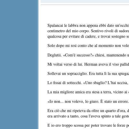
Spalancai le labbra non appena ebbi dato un'occhi
centimetro del mio corpo. Sentivo rivoli di sudore
qualcosa per evitare di cadere, e trovai sostegno 
Solo dopo mi resi conto che al momento non volevo
Deglutii. «Com'è successo?» chiesi, mantenendo un
Mi voltai verso di lui. Herman aveva il viso palli
Sollevai un sopracciglio. Era tutta lì la sua spieg
Lo fissai di sottecchi. «Uno sbaglio? L'hai uccisa
La mia migliore amica era stesa a terra, vicino ai
«Io non... non volevo, lo giuro. È stato un errore.
Era ciò che mi ripeteva da oltre un quarto d'ora, 
era arrivato a tanto, cosa l'aveva spinto a tale gest
E io ero troppo scossa per poter trovare le forze 