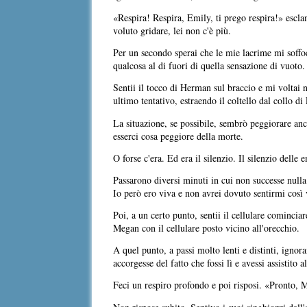
«Respira! Respira, Emily, ti prego respira!» escl
voluto gridare, lei non c'è più.
Per un secondo sperai che le mie lacrime mi soffoc
qualcosa al di fuori di quella sensazione di vuoto.
Sentii il tocco di Herman sul braccio e mi voltai 
ultimo tentativo, estraendo il coltello dal collo di
La situazione, se possibile, sembrò peggiorare an
esserci cosa peggiore della morte.
O forse c'era. Ed era il silenzio. Il silenzio delle 
Passarono diversi minuti in cui non successe nul
Io però ero viva e non avrei dovuto sentirmi così
Poi, a un certo punto, sentii il cellulare comincia
Megan con il cellulare posto vicino all'orecchio.
A quel punto, a passi molto lenti e distinti, ignor
accorgesse del fatto che fossi lì e avessi assistito al
Feci un respiro profondo e poi risposi. «Pronto, 