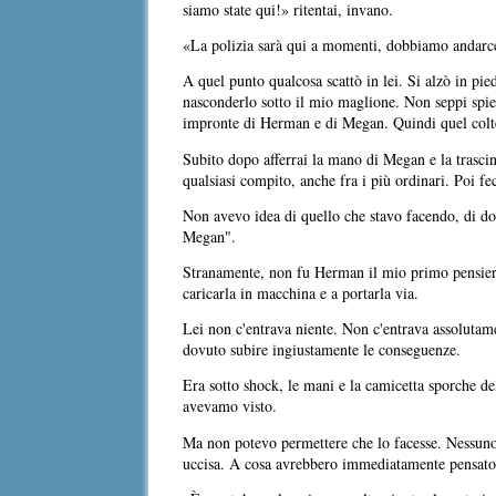
siamo state qui!» ritentai, invano.
«La polizia sarà qui a momenti, dobbiamo andar
A quel punto qualcosa scattò in lei. Si alzò in pied
nasconderlo sotto il mio maglione. Non seppi spieg
impronte di Herman e di Megan. Quindi quel colte
Subito dopo afferrai la mano di Megan e la trascin
qualsiasi compito, anche fra i più ordinari. Poi fec
Non avevo idea di quello che stavo facendo, di dov
Megan".
Stranamente, non fu Herman il mio primo pensiero.
caricarla in macchina e a portarla via.
Lei non c'entrava niente. Non c'entrava assolutam
dovuto subire ingiustamente le conseguenze.
Era sotto shock, le mani e la camicetta sporche de
avevamo visto.
Ma non potevo permettere che lo facesse. Nessuno l
uccisa. A cosa avrebbero immediatamente pensato 