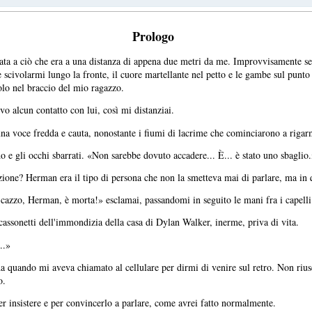
Prologo
ata a ciò che era a una distanza di appena due metri da me. Improvvisamente se
 scivolarmi lungo la fronte, il cuore martellante nel petto e le gambe sul punto 
solo nel braccio del mio ragazzo.
 alcun contatto con lui, così mi distanziai.
a voce fredda e cauta, nonostante i fiumi di lacrime che cominciarono a rigarm
do e gli occhi sbarrati. «Non sarebbe dovuto accadere... È... è stato uno sbaglio
azione? Herman era il tipo di persona che non la smetteva mai di parlare, ma in q
, cazzo, Herman, è morta!» esclamai, passandomi in seguito le mani fra i capelli
 cassonetti dell'immondizia della casa di Dylan Walker, inerme, priva di vita.
..»
da quando mi aveva chiamato al cellulare per dirmi di venire sul retro. Non riu
o.
per insistere e per convincerlo a parlare, come avrei fatto normalmente.