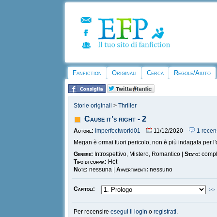
Fanfiction
Originali
Cerca
Regole/Aiuto
Storie originali
>
Thriller
Cause it’s right - 2
Autore:
Imperfectworld01
11/12/2020
1 recen
Megan è ormai fuori pericolo, non è più indagata per l'o
Genere:
Introspettivo, Mistero, Romantico |
Stato:
compl
Tipo di coppia:
Het
Note:
nessuna |
Avvertimenti:
nessuno
Capitoli:
>>
Per recensire
esegui il login
o
registrati
.