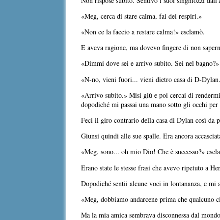
Non rispose subito. Sentivo i suoi singhiozzi dall'a
«Meg, cerca di stare calma, fai dei respiri.»
«Non ce la faccio a restare calma!» esclamò.
E aveva ragione, ma dovevo fingere di non saperne
«Dimmi dove sei e arrivo subito. Sei nel bagno?» 
«N-no, vieni fuori... vieni dietro casa di D-Dylan
«Arrivo subito.» Misi giù e poi cercai di rendermi
dopodiché mi passai una mano sotto gli occhi per t
Feci il giro contrario della casa di Dylan così da
Giunsi quindi alle sue spalle. Era ancora accasciat
«Meg, sono... oh mio Dio! Che è successo?» escla
Erano state le stesse frasi che avevo ripetuto a H
Dopodiché sentii alcune voci in lontananza, e mi al
«Meg, dobbiamo andarcene prima che qualcuno ci v
Ma la mia amica sembrava disconnessa dal mondo,