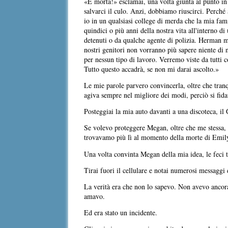
«È morta!» esclamai, una volta giunta al punto in
salvarci il culo. Anzi, dobbiamo riuscirci. Perché
io in un qualsiasi college di merda che la mia fam
quindici o più anni della nostra vita all'interno 
detenuti o da qualche agente di polizia. Herman mi 
nostri genitori non vorranno più sapere niente di
per nessun tipo di lavoro. Verremo viste da tutti c
Tutto questo accadrà, se non mi darai ascolto.»
Le mie parole parvero convincerla, oltre che tranq
agiva sempre nel migliore dei modi, perciò si fid
Posteggiai la mia auto davanti a una discoteca, il
Se volevo proteggere Megan, oltre che me stessa, a
trovavamo più lì al momento della morte di Emil
Una volta convinta Megan della mia idea, le feci t
Tirai fuori il cellulare e notai numerosi messaggi 
La verità era che non lo sapevo. Non avevo ancora
amavo.
Ed era stato un incidente.