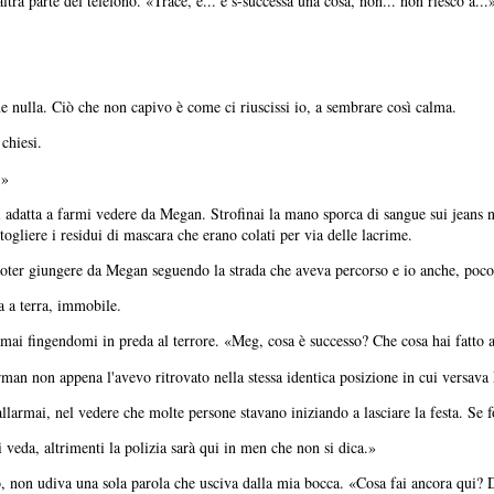
ltra parte del telefono. «Trace, è... è s-successa una cosa, non... non riesco a...
 nulla. Ciò che non capivo è come ci riuscissi io, a sembrare così calma.
chiesi.
.»
 adatta a farmi vedere da Megan. Strofinai la mano sporca di sangue sui jeans ne
ogliere i residui di mascara che erano colati per via delle lacrime.
 poter giungere da Megan seguendo la strada che aveva percorso e io anche, poco
a a terra, immobile.
mai fingendomi in preda al terrore. «Meg, cosa è successo? Che cosa hai fatto
erman non appena l'avevo ritrovato nella stessa identica posizione in cui versav
larmai, nel vedere che molte persone stavano iniziando a lasciare la festa. Se fo
eda, altrimenti la polizia sarà qui in men che non si dica.»
 non udiva una sola parola che usciva dalla mia bocca. «Cosa fai ancora qui