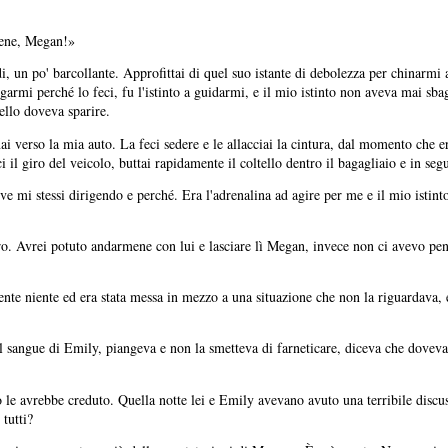
cene, Megan!»
i, un po' barcollante. Approfittai di quel suo istante di debolezza per chinarmi a 
armi perché lo feci, fu l'istinto a guidarmi, e il mio istinto non aveva mai sbag
llo doveva sparire.
ai verso la mia auto. La feci sedere e le allacciai la cintura, dal momento che 
i il giro del veicolo, buttai rapidamente il coltello dentro il bagagliaio e in seg
e mi stessi dirigendo e perché. Era l'adrenalina ad agire per me e il mio istint
 Avrei potuto andarmene con lui e lasciare lì Megan, invece non ci avevo pens
ente niente ed era stata messa in mezzo a una situazione che non la riguardava,
l sangue di Emily, piangeva e non la smetteva di farneticare, diceva che doveva
e avrebbe creduto. Quella notte lei e Emily avevano avuto una terribile discuss
tutti?