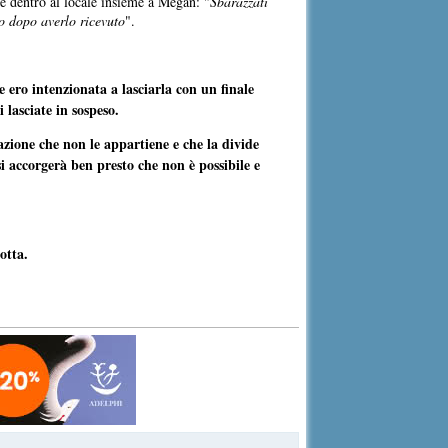
re dentro al locale insieme a Megan: "
Sbarazzati
to dopo averlo ricevuto
".
 ero intenzionata a lasciarla con un finale
 lasciate in sospeso.
uazione che non le appartiene e che la divide
 accorgerà ben presto che non è possibile e
otta.