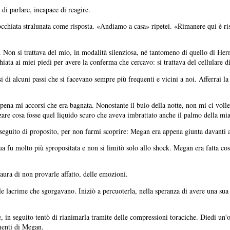
 di parlare, incapace di reagire.
occhiata stralunata come risposta. «Andiamo a casa» ripetei. «Rimanere qui è ri
. Non si trattava del mio, in modalità silenziosa, né tantomeno di quello di He
hiata ai miei piedi per avere la conferma che cercavo: si trattava del cellulare d
 di alcuni passi che si facevano sempre più frequenti e vicini a noi. Afferrai l
na mi accorsi che era bagnata. Nonostante il buio della notte, non mi ci volle
zare cosa fosse quel liquido scuro che aveva imbrattato anche il palmo della m
 seguito di proposito, per non farmi scoprire: Megan era appena giunta davanti 
a fu molto più spropositata e non si limitò solo allo shock. Megan era fatta così
aura di non provarle affatto, delle emozioni.
e le lacrime che sgorgavano. Iniziò a percuoterla, nella speranza di avere una su
se, in seguito tentò di rianimarla tramite delle compressioni toraciche. Diedi un'
imenti di Megan.