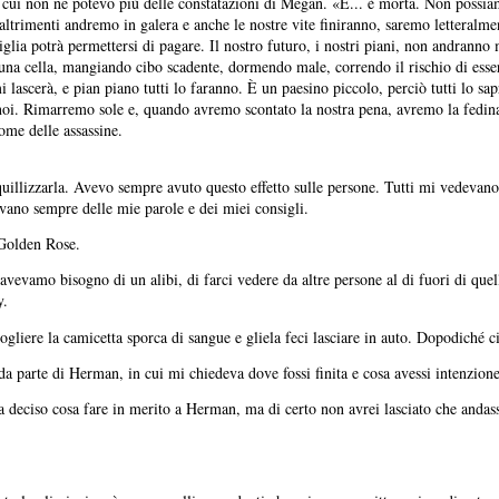
 cui non ne potevo più delle constatazioni di Megan. «È... è morta. Non possiam
 altrimenti andremo in galera e anche le nostre vite finiranno, saremo letteralm
iglia potrà permettersi di pagare. Il nostro futuro, i nostri piani, non andran
di una cella, mangiando cibo scadente, dormendo male, correndo il rischio di esse
lascerà, e pian piano tutti lo faranno. È un paesino piccolo, perciò tutti lo sap
 noi. Rimarremo sole e, quando avremo scontato la nostra pena, avremo la fedin
ome delle assassine.
uillizzarla. Avevo sempre avuto questo effetto sulle persone. Tutti mi vedevano
avano sempre delle mie parole e dei miei consigli.
 Golden Rose.
vevamo bisogno di un alibi, di farci vedere da altre persone al di fuori di quell
y.
ogliere la camicetta sporca di sangue e gliela feci lasciare in auto. Dopodiché c
da parte di Herman, in cui mi chiedeva dove fossi finita e cosa avessi intenzione
 deciso cosa fare in merito a Herman, ma di certo non avrei lasciato che andas