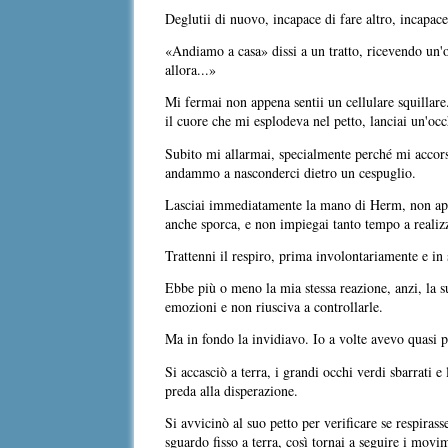
Deglutii di nuovo, incapace di fare altro, incapace
«Andiamo a casa» dissi a un tratto, ricevendo un'
allora...»
Mi fermai non appena sentii un cellulare squillare
il cuore che mi esplodeva nel petto, lanciai un'occ
Subito mi allarmai, specialmente perché mi accorsi
andammo a nasconderci dietro un cespuglio.
Lasciai immediatamente la mano di Herm, non appe
anche sporca, e non impiegai tanto tempo a realiz
Trattenni il respiro, prima involontariamente e in
Ebbe più o meno la mia stessa reazione, anzi, la su
emozioni e non riusciva a controllarle.
Ma in fondo la invidiavo. Io a volte avevo quasi p
Si accasciò a terra, i grandi occhi verdi sbarrati 
preda alla disperazione.
Si avvicinò al suo petto per verificare se respiras
sguardo fisso a terra, così tornai a seguire i mov