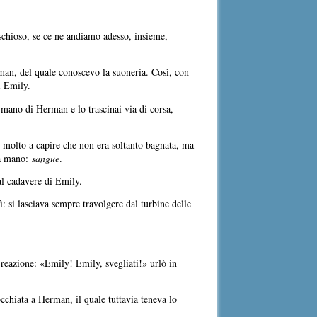
schioso, se ce ne andiamo adesso, insieme,
rman, del quale conoscevo la suoneria. Così, con
i Emily.
a mano di Herman e lo trascinai via di corsa,
 molto a capire che non era soltanto bagnata, ma
ia mano:
sangue
.
al cadavere di Emily.
: si lasciava sempre travolgere dal turbine delle
a reazione: «Emily! Emily, svegliati!» urlò in
occhiata a Herman, il quale tuttavia teneva lo