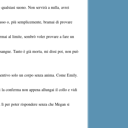
qualsiasi suono. Non servirà a nulla, avrei
llasso o, più semplicemente, bramai di provare
ormai al limite, sembrò voler provare a fare un
 sangue. Tanto è già morta, mi dissi poi, non può
 sentivo solo un corpo senza anima. Come Emily.
i la conferma non appena allungai il collo e vidi
a lì per poter rispondere senza che Megan si