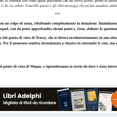
ato lo eliminai così come quelli precedenti che mi aveva scritto, prima di entra
 è che sia subito. Cancella questo e gli altri messaggi che mi hai mandato subi
***
on un colpo di scena, ribaltando completamente la situazione. Inizialmente
equel, così da poter approfondire alcuni punti e, forse, definire le questioni
to dal punto di vista di Tracey, che si ritrova involontariamente in una sit
 Per il momento sembra intenzionata a riuscire in entrambe le cose, ma si
al punto di vista di Megan, e riprenderanno la storia da dove è stata interr