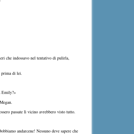
»
ri che indossavo nel tentativo di pulirla,
 prima di lei.
 a Emily?»
a Megan.
ssero passate lì vicino avrebbero visto tutto.
? Dobbiamo andarcene! Nessuno deve sapere che