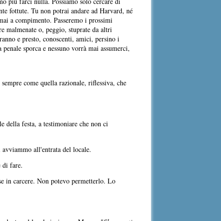
o più farci nulla. Possiamo solo cercare di
ente fottute. Tu non potrai andare ad Harvard, né
no mai a compimento. Passeremo i prossimi
re malmenate o, peggio, stuprate da altri
ranno e presto, conoscenti, amici, persino i
a penale sporca e nessuno vorrà mai assumerci,
 sempre come quella razionale, riflessiva, che
e della festa, a testimoniare che non ci
i avviammo all'entrata del locale.
 di fare.
se in carcere. Non potevo permetterlo. Lo