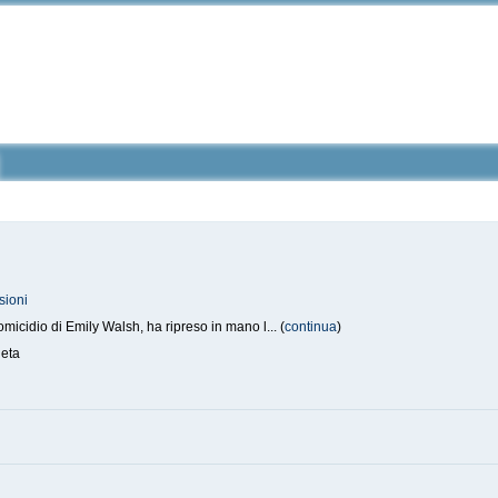
sioni
micidio di Emily Walsh, ha ripreso in mano l... (
continua
)
eta