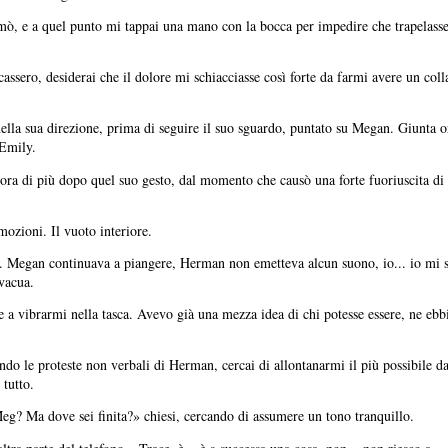
amò, e a quel punto mi tappai una mano con la bocca per impedire che trapelasse 
assero, desiderai che il dolore mi schiacciasse così forte da farmi avere un co
nella sua direzione, prima di seguire il suo sguardo, puntato su Megan. Giunta 
 Emily.
cora di più dopo quel suo gesto, dal momento che causò una forte fuoriuscita di
emozioni. Il vuoto interiore.
la. Megan continuava a piangere, Herman non emetteva alcun suono, io... io mi
 vacua.
re a vibrarmi nella tasca. Avevo già una mezza idea di chi potesse essere, ne ebb
ando le proteste non verbali di Herman, cercai di allontanarmi il più possibile d
 tutto.
Meg? Ma dove sei finita?» chiesi, cercando di assumere un tono tranquillo.