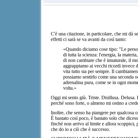
C'è una citazione, in particolare, che mi dà 
effetti ci sarà se va avanti da così tanto:
«Quando diciamo cose tipo: "Le person
di tutta la scienza: l'energia, la mate
di non cambiare che è innaturale, il mo
aggrappiamo ai vecchi ricordi invece di
vita tutto sia per sempre. Il cambiam
possiamo sentirlo come una seconda occ
adrenalina pura, come se in ogni mome
volta.»
Oggi mi sento giù. Triste. Disillusa. Delusa.
perché sono forte, o almeno mi ostino a creder
Inoltre, che senso ha piangere per qualcosa
È bastato così poco, è bastato solo che dices
finché non arrivo al limite e allora scoppio)
che do io a ciò che è successo.