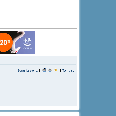
Segui la storia
|
|
Torna su