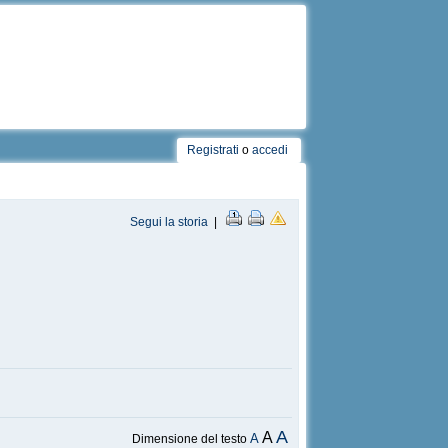
Registrati
o
accedi
Segui la storia
|
A
A
A
Dimensione del testo