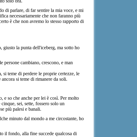
o solo ora.
o di parlare, di far sentire la mia voce, e mi
nifica necessariamente che non faranno più
certo è che non avremo lo stesso rapporto di
, giusto la punta dell'iceberg, ma sotto ho
.. le persone cambiano, crescono, e man
 si teme di perdere le proprie certezze, le
e ancora si teme di rimanere da soli.
, e so che anche per lei è così. Per molto
cinque, sei, sette, fossero solo un
e più palesi e banali.
ualche minuto dal mondo a me circostante, ho
o il fondo, alla fine succede qualcosa di