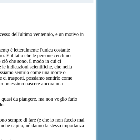
ccesso dell'ultimo ventennio, e un motivo in
nto è letteralmente l'unica costante
o. È il fatto che le persone cerchino
 ciò che sono, il modo in cui ci
le indicazioni scientifiche, che nella
ossiamo sentirlo come una morte o
e ci trasporti, possiamo sentirlo come
to potessimo nascere ancora una
e quasi da piangere, ma non voglio farlo
lo.
cono sempre di fare (e che io non faccio mai
eanche capito, né danno la stessa importanza