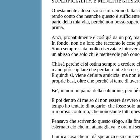
SUPERFICIALITÀ E MENEFREGHISMO, sono le
Onestamente adesso sono stufa. Sono fatta così:
rendo conto che neanche questo è sufficiente
parte della mia vita, perché non posso sapere
prima.
Anzi, probabilmente è così già da un po', ma
In fondo, non è a loro che racconto le cose 
Sono sempre stata molto riservata e introvers
un abisso che solo chi è meritevole può conos
Chissà perché ci si ostina sempre a credere c
mano può capitare che perdano tutte le cose, 
E quindi sì, viene definita amicizia, ma non è
proprie basi, oltre che perché si teme di aver
Be', io non ho paura della solitudine, perch
E poi dentro di me so di non essere davvero s
tempo ho tentato di negarlo, che fosse solo u
rumoroso contorno, che nonostante tutti quest
Pensavo che scrivendo questo sfogo, alla fin
esternato ciò che mi attanagliava, e ora mi s
L'unica cosa che mi dà speranza e su cui cerc