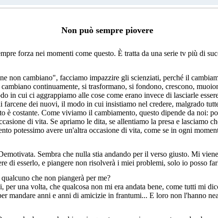
Non può sempre piovere
sempre forza nei momenti come questo. È tratta da una serie tv più di su
e non cambiano", facciamo impazzire gli scienziati, perché il cambiame
ria, cambiano continuamente, si trasformano, si fondono, crescono, muoion
do in cui ci aggrappiamo alle cose come erano invece di lasciarle essere
 farcene dei nuovi, il modo in cui insistiamo nel credere, malgrado tutte 
ento è costante. Come viviamo il cambiamento, questo dipende da noi: p
asione di vita. Se apriamo le dita, se allentiamo la presa e lasciamo ch
nto potessimo avere un'altra occasione di vita, come se in ogni momen
 Demotivata. Sembra che nulla stia andando per il verso giusto. Mi vien
e di esserlo, e piangere non risolverà i miei problemi, solo io posso far
 o qualcuno che non piangerà per me?
si, per una volta, che qualcosa non mi era andata bene, come tutti mi di
, per mandare anni e anni di amicizie in frantumi... E loro non l'hanno n