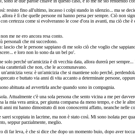
 due parole chiave in questo caso, e io me ne sto rendendo cont
 resisto fino all'ultimo, incasso i colpi stando in silenzio... ma se decid
, allora è lì che quelle persone mi hanno persa per sempre. Ciò non sig
 con certezza come si evolveranno le cose d'ora in avanti, ma ciò che è 
 non me ne ero ancora resa conto.
più personali che mi succedono.
a: lascio che le persone sappiano di me solo ciò che voglio che sappiano
cere... e loro non lo sono da un bel po'.
he solo perché un'amicizia è di vecchia data, allora durerà per sempre.
sia caratteriali che non, che le accomunavano.
 un'amicizia vera: è un'amicizia che si mantiene solo perché, perdendola,
 sprecato e buttato via anni di vita accanto a determinate persone, oppur
é sono abituata ad avvertirla anche quando sono in compagnia.
ola. Attualmente c'è una sola persona che sento vicina a me per davvero
na la mia vera amica, per giunta comparsa da meno tempo, e che le altre 
i anni mi hanno dimostrato di non conoscermi affatto, neanche nelle cos
e sarei scoppiata in lacrime, ma non è stato così. Mi sono isolata per q
ento, seppur parzialmente, meglio.
o di far leva, è che si dice che dopo un momento buio, dopo aver toccat