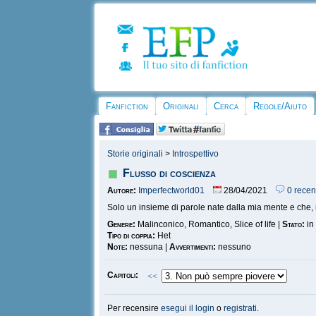
Fanfiction
Originali
Cerca
Regole/Aiuto
Storie originali
>
Introspettivo
Flusso di coscienza
Autore:
Imperfectworld01
28/04/2021
0 recen
Solo un insieme di parole nate dalla mia mente e che, n
Genere:
Malinconico, Romantico, Slice of life |
Stato:
in
Tipo di coppia:
Het
Note:
nessuna |
Avvertimenti:
nessuno
Capitoli:
<<
Per recensire
esegui il login
o
registrati
.