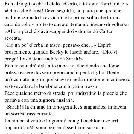
Ben alzò gli occhi al cielo. «Certo, e io sono Tom Cruise!»
«Giuro che è così! Devo seguirla, ho paura che qualche
malintenzionato la avvicini, è la prima volta che torna a
casa da sola!» protestò ancora, tentando invano di voltarsi.
«Allora perché stava scappando?» domandò Carter
seccata.
«Ho un po’ d’erba in tasca, pensavo che…» Espirò
bruscamente quando Becky lo lasciò andare. «Dio, vi
prego! Lasciatemi andare da Sarah!»
Ben lo squadrò dall’alto in basso, decidendo che forse
poteva essere davvero preoccupato per la figlia. Diede
un’occhiata in giro, poi si avviò nella direzione in cui aveva
visto svoltare la bambina con lo zaino rosso.
Fece qualche metro di strada, poi individuò la piccola che
parlava con una signora anziana.
«Sarah!» la chiamò in tono gentile, stampandosi in faccia
un sorriso rassicurante.
La bimba si voltò e lo guardò con gli occhioni azzurri
impauriti. «Mi sono persa» disse in un sussurro.