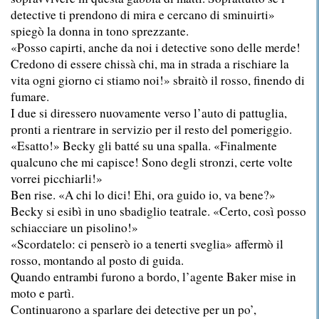
detective ti prendono di mira e cercano di sminuirti»
spiegò la donna in tono sprezzante.
«Posso capirti, anche da noi i detective sono delle merde!
Credono di essere chissà chi, ma in strada a rischiare la
vita ogni giorno ci stiamo noi!» sbraitò il rosso, finendo di
fumare.
I due si diressero nuovamente verso l’auto di pattuglia,
pronti a rientrare in servizio per il resto del pomeriggio.
«Esatto!» Becky gli batté su una spalla. «Finalmente
qualcuno che mi capisce! Sono degli stronzi, certe volte
vorrei picchiarli!»
Ben rise. «A chi lo dici! Ehi, ora guido io, va bene?»
Becky si esibì in uno sbadiglio teatrale. «Certo, così posso
schiacciare un pisolino!»
«Scordatelo: ci penserò io a tenerti sveglia» affermò il
rosso, montando al posto di guida.
Quando entrambi furono a bordo, l’agente Baker mise in
moto e partì.
Continuarono a sparlare dei detective per un po’,