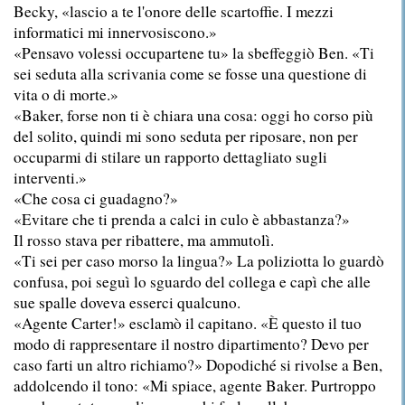
Becky, «lascio a te l'onore delle scartoffie. I mezzi
informatici mi innervosiscono.»
«Pensavo volessi occupartene tu» la sbeffeggiò Ben. «Ti
sei seduta alla scrivania come se fosse una questione di
vita o di morte.»
«Baker, forse non ti è chiara una cosa: oggi ho corso più
del solito, quindi mi sono seduta per riposare, non per
occuparmi di stilare un rapporto dettagliato sugli
interventi.»
«Che cosa ci guadagno?»
«Evitare che ti prenda a calci in culo è abbastanza?»
Il rosso stava per ribattere, ma ammutolì.
«Ti sei per caso morso la lingua?» La poliziotta lo guardò
confusa, poi seguì lo sguardo del collega e capì che alle
sue spalle doveva esserci qualcuno.
«Agente Carter!» esclamò il capitano. «È questo il tuo
modo di rappresentare il nostro dipartimento? Devo per
caso farti un altro richiamo?» Dopodiché si rivolse a Ben,
addolcendo il tono: «Mi spiace, agente Baker. Purtroppo