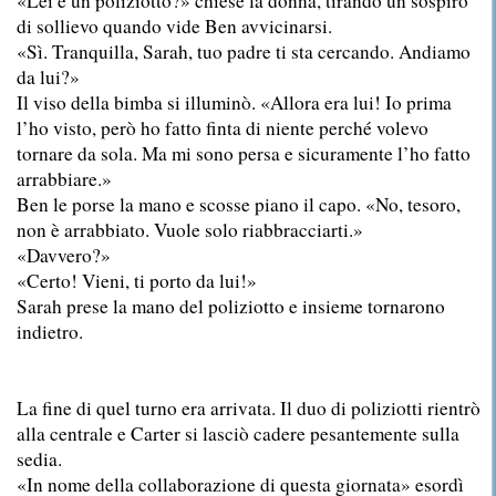
«Lei è un poliziotto?» chiese la donna, tirando un sospiro
di sollievo quando vide Ben avvicinarsi.
«Sì. Tranquilla, Sarah, tuo padre ti sta cercando. Andiamo
da lui?»
Il viso della bimba si illuminò. «Allora era lui! Io prima
l’ho visto, però ho fatto finta di niente perché volevo
tornare da sola. Ma mi sono persa e sicuramente l’ho fatto
arrabbiare.»
Ben le porse la mano e scosse piano il capo. «No, tesoro,
non è arrabbiato. Vuole solo riabbracciarti.»
«Davvero?»
«Certo! Vieni, ti porto da lui!»
Sarah prese la mano del poliziotto e insieme tornarono
indietro.
La fine di quel turno era arrivata. Il duo di poliziotti rientrò
alla centrale e Carter si lasciò cadere pesantemente sulla
sedia.
«In nome della collaborazione di questa giornata» esordì