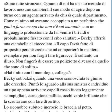
«Sono tutte stronzate. Ognuno di noi ha un suo metodo di
lavoro, nessuno cambierà il suo modo di agire dopo un
turno con un agente arrivato da chissà quale dipartimento.
Come minimo mi avranno accoppiato a un perfettino che
guai a farne mezza che non c'è sul manuale
, con un
linguaggio professionale da far venire i brividi e
probabilmente fissato con il cibo salutare.» Becky afferrò
una ciambella al cioccolato. «Il capo l'avrà fatto di
proposito perché crede che mi comporterò in maniera
esemplare per non fargli fare figuracce. È soltanto un
illuso. Non fingerò di essere un poliziotto diverso da quello
che sono di solito.»
«Hai finito con il monologo, collega?»
Becky sobbalzò quando una voce sconosciuta le giunse
alle orecchie. Puntò lo sguardo alla sua sinistra e individuò
un tipo appena arrivato: capelli rosso fuoco leggermente
scompigliati, carnagione pallida, occhi verde brillante che
la scrutavano con fare divertito.
Lo riconobbe subito e incrociò le braccia al petto,