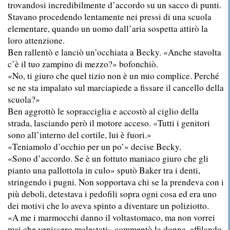
trovandosi incredibilmente d’accordo su un sacco di punti.
Stavano procedendo lentamente nei pressi di una scuola
elementare, quando un uomo dall’aria sospetta attirò la
loro attenzione.
Ben rallentò e lanciò un’occhiata a Becky. «Anche stavolta
c’è il tuo zampino di mezzo?» bofonchiò.
«No, ti giuro che quel tizio non è un mio complice. Perché
se ne sta impalato sul marciapiede a fissare il cancello della
scuola?»
Ben aggrottò le sopracciglia e accostò al ciglio della
strada, lasciando però il motore acceso. «Tutti i genitori
sono all’interno del cortile, lui è fuori.»
«Teniamolo d’occhio per un po’» decise Becky.
«Sono d’accordo. Se è un fottuto maniaco giuro che gli
pianto una pallottola in culo» sputò Baker tra i denti,
stringendo i pugni. Non sopportava chi se la prendeva con i
più deboli, detestava i pedofili sopra ogni cosa ed era uno
dei motivi che lo aveva spinto a diventare un poliziotto.
«A me i marmocchi danno il voltastomaco, ma non vorrei
mai che venissero molestati» commentò la donna, affilando