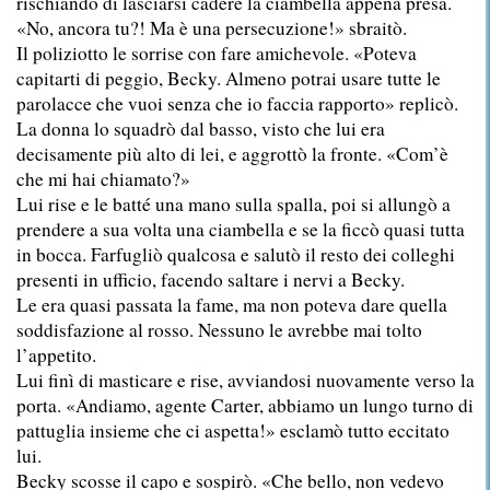
rischiando di lasciarsi cadere la ciambella appena presa.
«No, ancora tu?! Ma è una persecuzione!» sbraitò.
Il poliziotto le sorrise con fare amichevole. «Poteva
capitarti di peggio, Becky. Almeno potrai usare tutte le
parolacce che vuoi senza che io faccia rapporto» replicò.
La donna lo squadrò dal basso, visto che lui era
decisamente più alto di lei, e aggrottò la fronte. «Com’è
che mi hai chiamato?»
Lui rise e le batté una mano sulla spalla, poi si allungò a
prendere a sua volta una ciambella e se la ficcò quasi tutta
in bocca. Farfugliò qualcosa e salutò il resto dei colleghi
presenti in ufficio, facendo saltare i nervi a Becky.
Le era quasi passata la fame, ma non poteva dare quella
soddisfazione al rosso. Nessuno le avrebbe mai tolto
l’appetito.
Lui finì di masticare e rise, avviandosi nuovamente verso la
porta. «Andiamo, agente Carter, abbiamo un lungo turno di
pattuglia insieme che ci aspetta!» esclamò tutto eccitato
lui.
Becky scosse il capo e sospirò. «Che bello, non vedevo