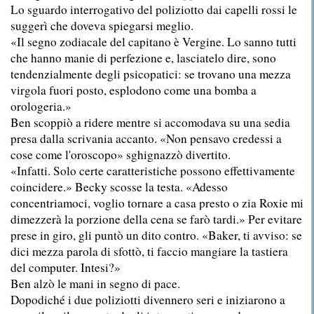
Lo sguardo interrogativo del poliziotto dai capelli rossi le
suggerì che doveva spiegarsi meglio.
«Il segno zodiacale del capitano è Vergine. Lo sanno tutti
che hanno manie di perfezione e, lasciatelo dire, sono
tendenzialmente degli psicopatici: se trovano una mezza
virgola fuori posto, esplodono come una bomba a
orologeria.»
Ben scoppiò a ridere mentre si accomodava su una sedia
presa dalla scrivania accanto. «Non pensavo credessi a
cose come l'oroscopo» sghignazzò divertito.
«Infatti. Solo certe caratteristiche possono effettivamente
coincidere.» Becky scosse la testa. «Adesso
concentriamoci, voglio tornare a casa presto o zia Roxie mi
dimezzerà la porzione della cena se farò tardi.» Per evitare
prese in giro, gli puntò un dito contro. «Baker, ti avviso: se
dici mezza parola di sfottò, ti faccio mangiare la tastiera
del computer. Intesi?»
Ben alzò le mani in segno di pace.
Dopodiché i due poliziotti divennero seri e iniziarono a