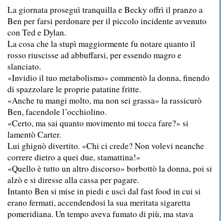
La giornata proseguì tranquilla e Becky offrì il pranzo a
Ben per farsi perdonare per il piccolo incidente avvenuto
con Ted e Dylan.
La cosa che la stupì maggiormente fu notare quanto il
rosso riuscisse ad abbuffarsi, per essendo magro e
slanciato.
«Invidio il tuo metabolismo» commentò la donna, finendo
di spazzolare le proprie patatine fritte.
«Anche tu mangi molto, ma non sei grassa» la rassicurò
Ben, facendole l’occhiolino.
«Certo, ma sai quanto movimento mi tocca fare?» si
lamentò Carter.
Lui ghignò divertito. «Chi ci crede? Non volevi neanche
correre dietro a quei due, stamattina!»
«Quello è tutto un altro discorso» borbottò la donna, poi si
alzò e si diresse alla cassa per pagare.
Intanto Ben si mise in piedi e uscì dal fast food in cui si
erano fermati, accendendosi la sua meritata sigaretta
pomeridiana. Un tempo aveva fumato di più, ma stava