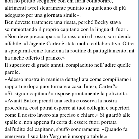
non ho potuto scegliere con chi farla collaborare,
altrimenti avrei sicuramente puntato su qualcuno di più
adeguato per una giornata simile».
Ben dovette trattenere una risata, perché Becky stava
scimmiottando il proprio capitano con la lingua di fuori.
«Non deve preoccuparsi» lo rassicurò il rosso, sorridendo
affabile. «L'agente Carter è stata molto collaborativa. Oltre
a spiegarmi come funziona la routine di pattugliamento, mi
ha anche offerto il pranzo.»
Il superiore di grado annuì, compiaciuto nell’udire quelle
parole.
«Adesso mostra in maniera dettagliata come compiliamo i
rapporti e dopo puoi tornare a casa. Intesi, Carter?»
«Sì, signor capitano!» rispose prontamente la poliziotta.
«Avanti Baker, prendi una sedia e osserva la nostra
procedura, così potrai esporre ai tuoi colleghi e superiori
come il nostro lavoro sia preciso e chiaro.» Si guardò alle
spalle e, non appena fu certa di essere fuori portata
dall'udito del capitano, sbuffò sonoramente. «Quando fa
emergere il suo lato Vergine è insopportabile.»