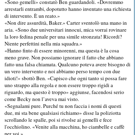
«Sono gemelli» constatò Ben guardandoli. «Dovremmo
arrestarli entrambi, dopotutto hanno inventato una richiesta
di intervento. È un reato.»
«Non dire assurdità, Baker.» Carter sventolò una mano in
aria. «Sono due universitari innocui, mica vorrai rovinare
la loro fedina penale per una simile stronzata! Ricordi?
Niente perfettini nella mia squadra.»
«Hanno finto di essere minorenni, ma questa è la cosa
meno grave. Non possiamo ignorare il fatto che abbiano
fatto una falsa chiamata. Qualcuno poteva avere bisogno di
un vero intervento e noi abbiamo perso tempo con due
idioti!» sbottò Ben. «Capisco che ogni tanto si possa fare
uno strappo alla regola e non essere troppo rigidi a
riguardo, ma questo è troppo» aggiunse, facendosi serio
come Becky non l’aveva mai visto.
«Segnalami pure. Purché tu non faccia i nomi di questi
due, mi sta bene qualsiasi richiamo» disse la poliziotta
scrollando le spalle, poi si rivolse ai gemelli e fece
l'occhiolino. «Venite alla macchina, ho ciambelle e caffè
per voi.»