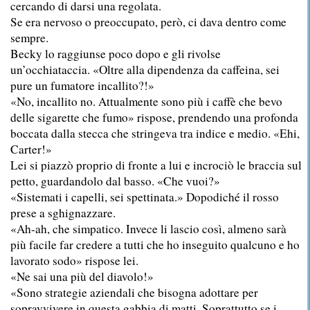
cercando di darsi una regolata.
Se era nervoso o preoccupato, però, ci dava dentro come
sempre.
Becky lo raggiunse poco dopo e gli rivolse
un’occhiataccia. «Oltre alla dipendenza da caffeina, sei
pure un fumatore incallito?!»
«No, incallito no. Attualmente sono più i caffè che bevo
delle sigarette che fumo» rispose, prendendo una profonda
boccata dalla stecca che stringeva tra indice e medio. «Ehi,
Carter!»
Lei si piazzò proprio di fronte a lui e incrociò le braccia sul
petto, guardandolo dal basso. «Che vuoi?»
«Sistemati i capelli, sei spettinata.» Dopodiché il rosso
prese a sghignazzare.
«Ah-ah, che simpatico. Invece li lascio così, almeno sarà
più facile far credere a tutti che ho inseguito qualcuno e ho
lavorato sodo» rispose lei.
«Ne sai una più del diavolo!»
«Sono strategie aziendali che bisogna adottare per
sopravvivere in questa gabbia di matti. Soprattutto se i