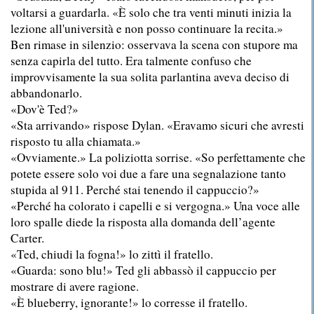
voltarsi a guardarla. «È solo che tra venti minuti inizia la
lezione all'università e non posso continuare la recita.»
Ben rimase in silenzio: osservava la scena con stupore ma
senza capirla del tutto. Era talmente confuso che
improvvisamente la sua solita parlantina aveva deciso di
abbandonarlo.
«Dov'è Ted?»
«Sta arrivando» rispose Dylan. «Eravamo sicuri che avresti
risposto tu alla chiamata.»
«Ovviamente.» La poliziotta sorrise. «So perfettamente che
potete essere solo voi due a fare una segnalazione tanto
stupida al 911. Perché stai tenendo il cappuccio?»
«Perché ha colorato i capelli e si vergogna.» Una voce alle
loro spalle diede la risposta alla domanda dell’agente
Carter.
«Ted, chiudi la fogna!» lo zittì il fratello.
«Guarda: sono blu!» Ted gli abbassò il cappuccio per
mostrare di avere ragione.
«È blueberry, ignorante!» lo corresse il fratello.