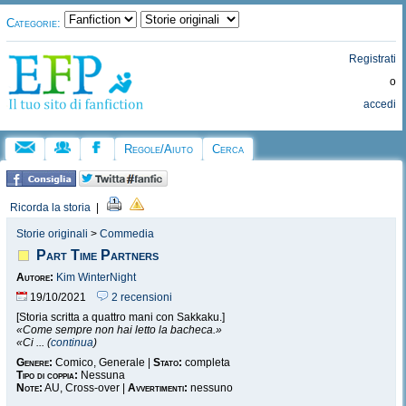
Categorie:
Registrati
o
accedi
Regole/Aiuto
Cerca
Ricorda la storia
|
Storie originali
>
Commedia
Part Time Partners
Autore:
Kim WinterNight
19/10/2021
2 recensioni
[Storia scritta a quattro mani con Sakkaku.]
«Come sempre non hai letto la bacheca.»
«Ci ... (
continua
)
Genere:
Comico, Generale |
Stato:
completa
Tipo di coppia:
Nessuna
Note:
AU, Cross-over |
Avvertimenti:
nessuno