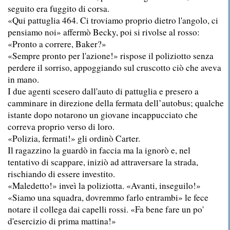
seguito era fuggito di corsa.
«Qui pattuglia 464. Ci troviamo proprio dietro l'angolo, ci
pensiamo noi» affermò Becky, poi si rivolse al rosso:
«Pronto a correre, Baker?»
«Sempre pronto per l'azione!» rispose il poliziotto senza
perdere il sorriso, appoggiando sul cruscotto ciò che aveva
in mano.
I due agenti scesero dall'auto di pattuglia e presero a
camminare in direzione della fermata dell’autobus; qualche
istante dopo notarono un giovane incappucciato che
correva proprio verso di loro.
«Polizia, fermati!» gli ordinò Carter.
Il ragazzino la guardò in faccia ma la ignorò e, nel
tentativo di scappare, iniziò ad attraversare la strada,
rischiando di essere investito.
«Maledetto!» inveì la poliziotta. «Avanti, inseguilo!»
«Siamo una squadra, dovremmo farlo entrambi» le fece
notare il collega dai capelli rossi. «Fa bene fare un po'
d'esercizio di prima mattina!»