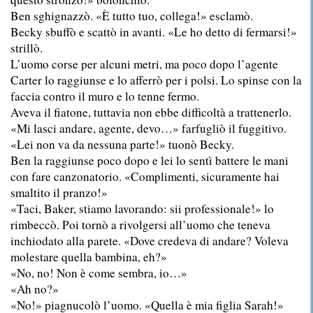
Ben sghignazzò. «È tutto tuo, collega!» esclamò.
Becky sbuffò e scattò in avanti. «Le ho detto di fermarsi!»
strillò.
L’uomo corse per alcuni metri, ma poco dopo l’agente
Carter lo raggiunse e lo afferrò per i polsi. Lo spinse con la
faccia contro il muro e lo tenne fermo.
Aveva il fiatone, tuttavia non ebbe difficoltà a trattenerlo.
«Mi lasci andare, agente, devo…» farfugliò il fuggitivo.
«Lei non va da nessuna parte!» tuonò Becky.
Ben la raggiunse poco dopo e lei lo sentì battere le mani
con fare canzonatorio. «Complimenti, sicuramente hai
smaltito il pranzo!»
«Taci, Baker, stiamo lavorando: sii professionale!» lo
rimbeccò. Poi tornò a rivolgersi all’uomo che teneva
inchiodato alla parete. «Dove credeva di andare? Voleva
molestare quella bambina, eh?»
«No, no! Non è come sembra, io…»
«Ah no?»
«No!» piagnucolò l’uomo. «Quella è mia figlia Sarah!»