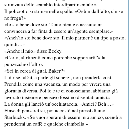
stronzata dello scambio interdipartimentale.»
Il poliziotto si strinse nelle spalle. «Ordini dall’alto, chi se
ne frega?»
«Io sto bene dove sto. Tanto niente e nessuno mi
convincerà a far finta di essere un’agente esemplare.»
«Anch’io sto bene dove sto. Il mio partner è un tipo a posto,
quindi…»
«Anche il mio» disse Becky.
«Certo, altrimenti come potrebbe sopportarti?» la
punzecchiò l’altro.
«Sei in cerca di guai, Baker?»
Lui rise. «Dai, a parte gli scherzi, non prenderla così.
Prendila come una vacanza, un modo per vivere una
giornata diversa. Poi io e te ci conosciamo, abbiamo già
lavorato insieme e pensavo fossimo diventati amici.»
La donna gli lanciò un’occhiataccia. «Amici? Beh…»
Finse di pensarci su, poi accostò nei pressi di uno
Starbucks. «Se vuoi sperare di essere mio amico, scendi a
prendermi un caffè e qualche ciambella.»