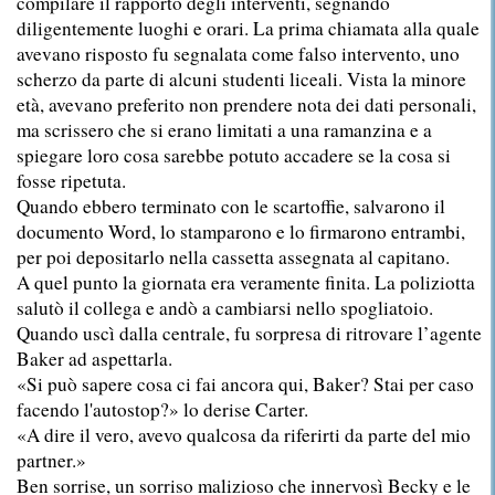
compilare il rapporto degli interventi, segnando
diligentemente luoghi e orari. La prima chiamata alla quale
avevano risposto fu segnalata come falso intervento, uno
scherzo da parte di alcuni studenti liceali. Vista la minore
età, avevano preferito non prendere nota dei dati personali,
ma scrissero che si erano limitati a una ramanzina e a
spiegare loro cosa sarebbe potuto accadere se la cosa si
fosse ripetuta.
Quando ebbero terminato con le scartoffie, salvarono il
documento Word, lo stamparono e lo firmarono entrambi,
per poi depositarlo nella cassetta assegnata al capitano.
A quel punto la giornata era veramente finita. La poliziotta
salutò il collega e andò a cambiarsi nello spogliatoio.
Quando uscì dalla centrale, fu sorpresa di ritrovare l’agente
Baker ad aspettarla.
«Si può sapere cosa ci fai ancora qui, Baker? Stai per caso
facendo l'autostop?» lo derise Carter.
«A dire il vero, avevo qualcosa da riferirti da parte del mio
partner.»
Ben sorrise, un sorriso malizioso che innervosì Becky e le