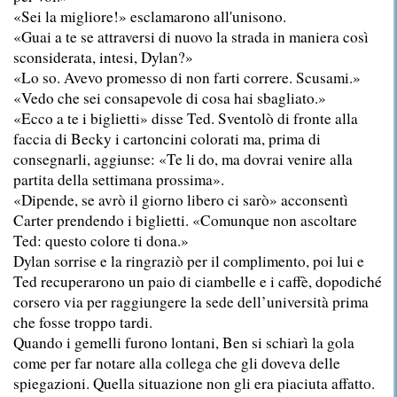
«Sei la migliore!» esclamarono all'unisono.
«Guai a te se attraversi di nuovo la strada in maniera così
sconsiderata, intesi, Dylan?»
«Lo so. Avevo promesso di non farti correre. Scusami.»
«Vedo che sei consapevole di cosa hai sbagliato.»
«Ecco a te i biglietti» disse Ted. Sventolò di fronte alla
faccia di Becky i cartoncini colorati ma, prima di
consegnarli, aggiunse: «Te li do, ma dovrai venire alla
partita della settimana prossima».
«Dipende, se avrò il giorno libero ci sarò» acconsentì
Carter prendendo i biglietti. «Comunque non ascoltare
Ted: questo colore ti dona.»
Dylan sorrise e la ringraziò per il complimento, poi lui e
Ted recuperarono un paio di ciambelle e i caffè, dopodiché
corsero via per raggiungere la sede dell’università prima
che fosse troppo tardi.
Quando i gemelli furono lontani, Ben si schiarì la gola
come per far notare alla collega che gli doveva delle
spiegazioni. Quella situazione non gli era piaciuta affatto.