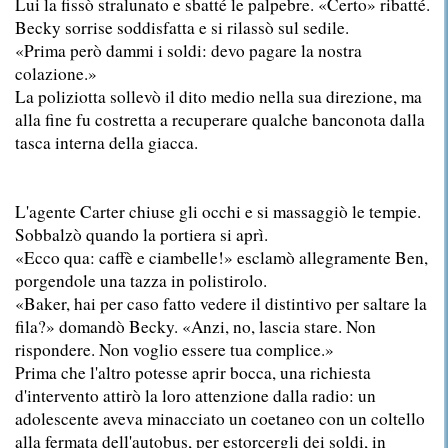
Lui la fissò stralunato e sbatté le palpebre. «Certo» ribatté.
Becky sorrise soddisfatta e si rilassò sul sedile.
«Prima però dammi i soldi: devo pagare la nostra
colazione.»
La poliziotta sollevò il dito medio nella sua direzione, ma
alla fine fu costretta a recuperare qualche banconota dalla
tasca interna della giacca.
L'agente Carter chiuse gli occhi e si massaggiò le tempie.
Sobbalzò quando la portiera si aprì.
«Ecco qua: caffè e ciambelle!» esclamò allegramente Ben,
porgendole una tazza in polistirolo.
«Baker, hai per caso fatto vedere il distintivo per saltare la
fila?» domandò Becky. «Anzi, no, lascia stare. Non
rispondere. Non voglio essere tua complice.»
Prima che l'altro potesse aprir bocca, una richiesta
d'intervento attirò la loro attenzione dalla radio: un
adolescente aveva minacciato un coetaneo con un coltello
alla fermata dell'autobus, per estorcergli dei soldi, in