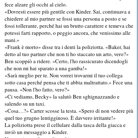
fece alzare gli occhi al cielo.
«Dovresti essere più gentile con Kinder. Sai, continuava a
chiedere al mio partner se fossi una persona a posto e se
fossi tollerante, perché hai un brutto carattere e temeva che
potessi farti rapporto, o peggio ancora, che venissimo alle
mani.»
«Frank è morto» disse tra i denti la poliziotta. «Baker, hai
detto al tuo partner che non ti ho staccato un arto, vero?»
Ben scoppiò a ridere. «Certo, l'ho rassicurato dicendogli
che non mi hai sparato a una gamba!»
«Sarà meglio per te. Non vorrei trovarmi il tuo collega
sotto casa perché pensa che ti abbia maltrattato.» Fece una
pausa. «Non l'ho fatto, vero?»
«Ci vediamo, Becky» la salutò Ben sghignazzando e
salendo su un taxi.
«Cosa…?» Carter scosse la testa. «Spero di non vedere più
quel tuo grugno lentigginoso. È davvero irritante!»
La poliziotta prese il cellulare dalla tasca della giacca e
inviò un messaggio a Kinder.