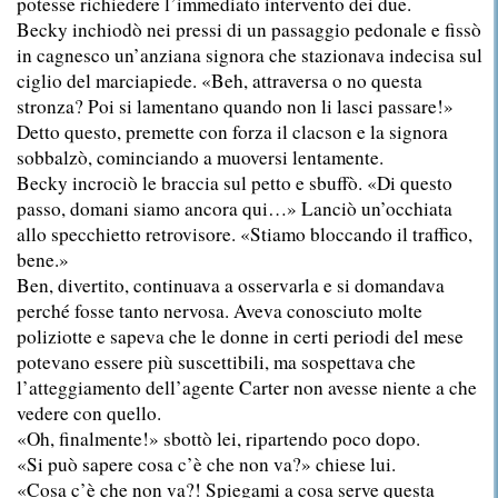
potesse richiedere l’immediato intervento dei due.
Becky inchiodò nei pressi di un passaggio pedonale e fissò
in cagnesco un’anziana signora che stazionava indecisa sul
ciglio del marciapiede. «Beh, attraversa o no questa
stronza? Poi si lamentano quando non li lasci passare!»
Detto questo, premette con forza il clacson e la signora
sobbalzò, cominciando a muoversi lentamente.
Becky incrociò le braccia sul petto e sbuffò. «Di questo
passo, domani siamo ancora qui…» Lanciò un’occhiata
allo specchietto retrovisore. «Stiamo bloccando il traffico,
bene.»
Ben, divertito, continuava a osservarla e si domandava
perché fosse tanto nervosa. Aveva conosciuto molte
poliziotte e sapeva che le donne in certi periodi del mese
potevano essere più suscettibili, ma sospettava che
l’atteggiamento dell’agente Carter non avesse niente a che
vedere con quello.
«Oh, finalmente!» sbottò lei, ripartendo poco dopo.
«Si può sapere cosa c’è che non va?» chiese lui.
«Cosa c’è che non va?! Spiegami a cosa serve questa