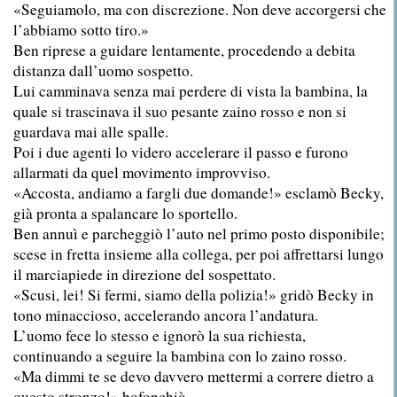
«Seguiamolo, ma con discrezione. Non deve accorgersi che
l’abbiamo sotto tiro.»
Ben riprese a guidare lentamente, procedendo a debita
distanza dall’uomo sospetto.
Lui camminava senza mai perdere di vista la bambina, la
quale si trascinava il suo pesante zaino rosso e non si
guardava mai alle spalle.
Poi i due agenti lo videro accelerare il passo e furono
allarmati da quel movimento improvviso.
«Accosta, andiamo a fargli due domande!» esclamò Becky,
già pronta a spalancare lo sportello.
Ben annuì e parcheggiò l’auto nel primo posto disponibile;
scese in fretta insieme alla collega, per poi affrettarsi lungo
il marciapiede in direzione del sospettato.
«Scusi, lei! Si fermi, siamo della polizia!» gridò Becky in
tono minaccioso, accelerando ancora l’andatura.
L’uomo fece lo stesso e ignorò la sua richiesta,
continuando a seguire la bambina con lo zaino rosso.
«Ma dimmi te se devo davvero mettermi a correre dietro a
questo stronzo!» bofonchiò.