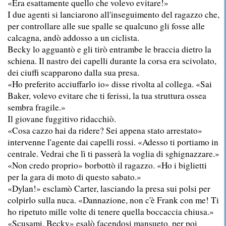
«Era esattamente quello che volevo evitare!»
I due agenti si lanciarono all'inseguimento del ragazzo che,
per controllare alle sue spalle se qualcuno gli fosse alle
calcagna, andò addosso a un ciclista.
Becky lo agguantò e gli tirò entrambe le braccia dietro la
schiena. Il nastro dei capelli durante la corsa era scivolato,
dei ciuffi scapparono dalla sua presa.
«Ho preferito acciuffarlo io» disse rivolta al collega. «Sai
Baker, volevo evitare che ti ferissi, la tua struttura ossea
sembra fragile.»
Il giovane fuggitivo ridacchiò.
«Cosa cazzo hai da ridere? Sei appena stato arrestato»
intervenne l'agente dai capelli rossi. «Adesso ti portiamo in
centrale. Vedrai che lì ti passerà la voglia di sghignazzare.»
«Non credo proprio» borbottò il ragazzo. «Ho i biglietti
per la gara di moto di questo sabato.»
«Dylan!» esclamò Carter, lasciando la presa sui polsi per
colpirlo sulla nuca. «Dannazione, non c'è Frank con me! Ti
ho ripetuto mille volte di tenere quella boccaccia chiusa.»
«Scusami, Becky» esalò facendosi mansueto, per poi