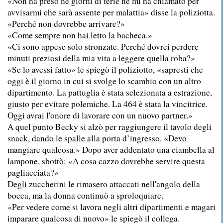
«Non ha preso né giorni di ferie né mi ha chiamato per
avvisarmi che sarà assente per malattia» disse la poliziotta.
«Perché non dovrebbe arrivare?»
«Come sempre non hai letto la bacheca.»
«Ci sono appese solo stronzate. Perché dovrei perdere
minuti preziosi della mia vita a leggere quella roba?»
«Se lo avessi fatto» le spiegò il poliziotto, «sapresti che
oggi è il giorno in cui si svolge lo scambio con un altro
dipartimento. La pattuglia è stata selezionata a estrazione,
giusto per evitare polemiche. La 464 è stata la vincitrice.
Oggi avrai l'onore di lavorare con un nuovo partner.»
A quel punto Becky si alzò per raggiungere il tavolo degli
snack, dando le spalle alla porta d’ingresso. «Devo
mangiare qualcosa.» Dopo aver addentato una ciambella al
lampone, sbottò: «A cosa cazzo dovrebbe servire questa
pagliacciata?»
Degli zuccherini le rimasero attaccati nell'angolo della
bocca, ma la donna continuò a sproloquiare.
«Per vedere come si lavora negli altri dipartimenti e magari
imparare qualcosa di nuovo» le spiegò il collega.