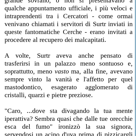
grande sovrano, o non si presentavano a
qualche appuntamento ufficiale, i più veloci e
intraprendenti tra i Cercatori - come ormai
venivano chiamati i servitori di Surtr inviati in
queste fantomatiche Cerche - erano invitati a
procedere al recupero dei malcapitati.
A volte, Surtr aveva anche pensato di
trasferirsi in un palazzo meno sontuoso e,
soprattutto, meno
vasto
ma, alla fine, avevano
sempre vinto la vanità e l'affetto per quel
mastodontico, esagerato agglomerato di
cristalli, quarzi e pietre preziose.
"Caro, ...dove sta divagando la tua mente
iperattiva? Sembra quasi che dalle tue orecchie
esca del fumo" ironizzò la sua signora,
servendosi un acino d'uva prima di pizzicargli