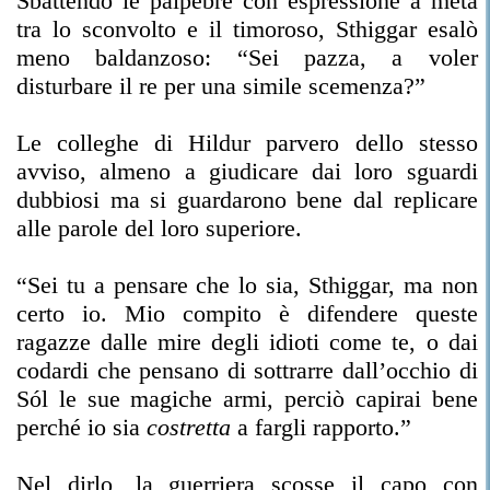
Sbattendo le palpebre con espressione a metà
tra lo sconvolto e il timoroso, Sthiggar esalò
meno baldanzoso: “Sei pazza, a voler
disturbare il re per una simile scemenza?”
Le colleghe di Hildur parvero dello stesso
avviso, almeno a giudicare dai loro sguardi
dubbiosi ma si guardarono bene dal replicare
alle parole del loro superiore.
“Sei tu a pensare che lo sia, Sthiggar, ma non
certo io. Mio compito è difendere queste
ragazze dalle mire degli idioti come te, o dai
codardi che pensano di sottrarre dall’occhio di
Sól le sue magiche armi, perciò capirai bene
perché io sia
costretta
a fargli rapporto.”
Nel dirlo, la guerriera scosse il capo con