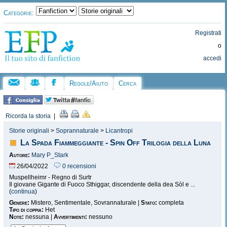
Categorie:
Registrati
o
accedi
Regole/Aiuto
Cerca
Ricorda la storia
|
Storie originali
>
Soprannaturale
>
Licantropi
La Spada Fiammeggiante - Spin Off Trilogia della Luna
Autore:
Mary P_Stark
26/04/2022
0 recensioni
Muspellheimr - Regno di Surtr
Il giovane Gigante di Fuoco Sthiggar, discendente della dea Sòl e ...
(
continua
)
Genere:
Mistero, Sentimentale, Sovrannaturale |
Stato:
completa
Tipo di coppia:
Het
Note:
nessuna |
Avvertimenti:
nessuno