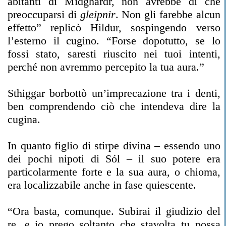
abitanti di Midghardr, non avrebbe di che
preoccuparsi di
gleipnir
. Non gli farebbe alcun
effetto” replicò Hildur, sospingendo verso
l’esterno il cugino. “Forse dopotutto, se lo
fossi stato, saresti riuscito nei tuoi intenti,
perché non avremmo percepito la tua aura.”
Sthiggar borbottò un’imprecazione tra i denti,
ben comprendendo ciò che intendeva dire la
cugina.
In quanto figlio di stirpe divina – essendo uno
dei pochi nipoti di Sól – il suo potere era
particolarmente forte e la sua aura, o chioma,
era localizzabile anche in fase quiescente.
“Ora basta, comunque. Subirai il giudizio del
re, e io prego soltanto che stavolta tu possa