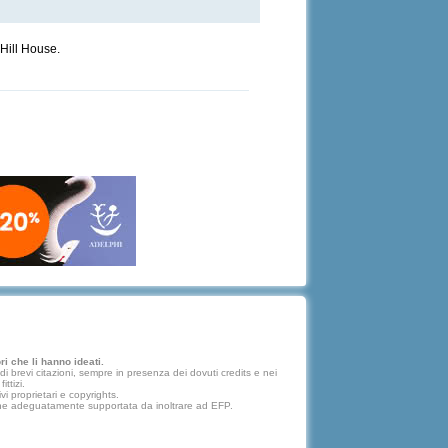
 Hill House.
i che li hanno ideati.
 brevi citazioni, sempre in presenza dei dovuti credits e nei
ttizi.
vi proprietari e copyrights.
lazione adeguatamente supportata da inoltrare ad EFP.