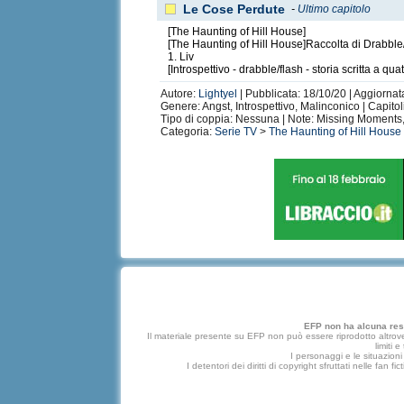
Le Cose Perdute
-
Ultimo capitolo
[The Haunting of Hill House]
[The Haunting of Hill House]Raccolta di Drabble/
1. Liv
[Introspettivo - drabble/flash - storia scritta a q
Autore:
Lightyel
| Pubblicata: 18/10/20 | Aggiornata
Genere: Angst, Introspettivo, Malinconico | Capitoli
Tipo di coppia: Nessuna | Note: Missing Moments,
Categoria:
Serie TV
>
The Haunting of Hill House
EFP non ha alcuna respo
Il materiale presente su EFP non può essere riprodotto altrove
limiti 
I personaggi e le situazioni 
I detentori dei diritti di copyright sfruttati nelle f