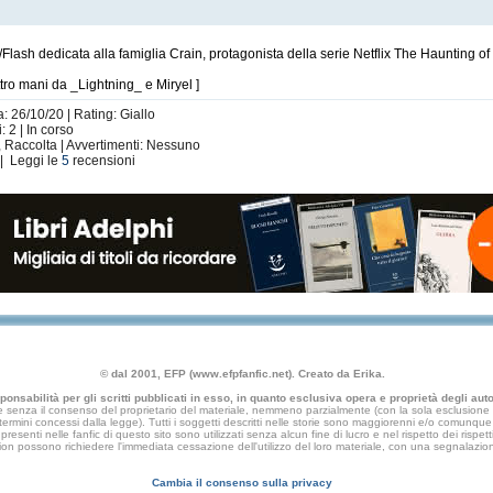
Flash dedicata alla famiglia Crain, protagonista della serie Netflix The Haunting of
uattro mani da _Lightning_ e Miryel ]
: 26/10/20 | Rating: Giallo
: 2 | In corso
 Raccolta | Avvertimenti: Nessuno
| Leggi le
5
recensioni
© dal 2001, EFP (www.efpfanfic.net). Creato da Erika.
nsabilità per gli scritti pubblicati in esso, in quanto esclusiva opera e proprietà degli autor
 senza il consenso del proprietario del materiale, nemmeno parzialmente (con la sola esclusione di
e termini concessi dalla legge). Tutti i soggetti descritti nelle storie sono maggiorenni e/o comunque fi
presenti nelle fanfic di questo sito sono utilizzati senza alcun fine di lucro e nel rispetto dei rispetti
an fiction possono richiedere l'immediata cessazione dell'utilizzo del loro materiale, con una segna
Cambia il consenso sulla privacy