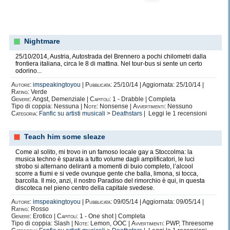
Nightmare
25/10/2014, Austria, Autostrada del Brennero a pochi chilometri dalla
frontiera italiana, circa le 8 di mattina. Nel tour-bus si sente un certo
odorino...
Autore:
imspeakingtoyou
|
Pubblicata:
25/10/14 | Aggiornata: 25/10/14 |
Rating:
Verde
Genere:
Angst, Demenziale |
Capitoli:
1 - Drabble | Completa
Tipo di coppia: Nessuna |
Note:
Nonsense |
Avvertimenti:
Nessuno
Categoria:
Fanfic su artisti musicali
>
Deathstars
| Leggi le
1
recensioni
Teach him some sleaze
Come al solito, mi trovo in un famoso locale gay a Stoccolma: la
musica techno è sparata a tutto volume dagli amplificatori, le luci
strobo si alternano deliranti a momenti di buio completo, l’alcool
scorre a fiumi e si vede ovunque gente che balla, limona, si tocca,
barcolla. Il mio, anzi, il nostro Paradiso del rimorchio è qui, in questa
discoteca nel pieno centro della capitale svedese.
Autore:
imspeakingtoyou
|
Pubblicata:
09/05/14 | Aggiornata: 09/05/14 |
Rating:
Rosso
Genere:
Erotico |
Capitoli:
1 - One shot | Completa
Tipo di coppia: Slash |
Note:
Lemon, OOC |
Avvertimenti:
PWP, Threesome