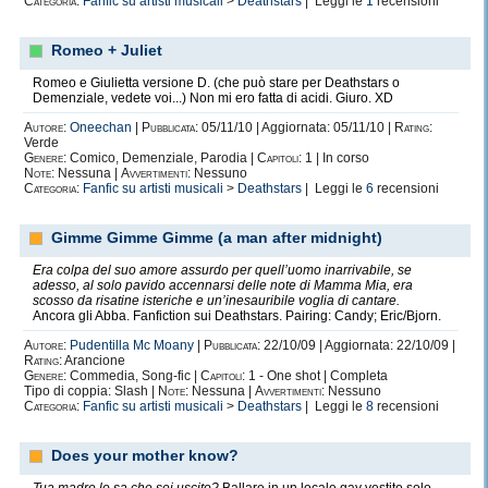
Categoria:
Fanfic su artisti musicali
>
Deathstars
| Leggi le
1
recensioni
Romeo + Juliet
Romeo e Giulietta versione D. (che può stare per Deathstars o
Demenziale, vedete voi...) Non mi ero fatta di acidi. Giuro. XD
Autore:
Oneechan
|
Pubblicata:
05/11/10 | Aggiornata: 05/11/10 |
Rating:
Verde
Genere:
Comico, Demenziale, Parodia |
Capitoli:
1 | In corso
Note:
Nessuna |
Avvertimenti:
Nessuno
Categoria:
Fanfic su artisti musicali
>
Deathstars
| Leggi le
6
recensioni
Gimme Gimme Gimme (a man after midnight)
Era colpa del suo amore assurdo per quell’uomo inarrivabile, se
adesso, al solo pavido accennarsi delle note di Mamma Mia, era
scosso da risatine isteriche e un’inesauribile voglia di cantare.
Ancora gli Abba. Fanfiction sui Deathstars. Pairing: Candy; Eric/Bjorn.
Autore:
Pudentilla Mc Moany
|
Pubblicata:
22/10/09 | Aggiornata: 22/10/09 |
Rating:
Arancione
Genere:
Commedia, Song-fic |
Capitoli:
1 - One shot | Completa
Tipo di coppia: Slash |
Note:
Nessuna |
Avvertimenti:
Nessuno
Categoria:
Fanfic su artisti musicali
>
Deathstars
| Leggi le
8
recensioni
Does your mother know?