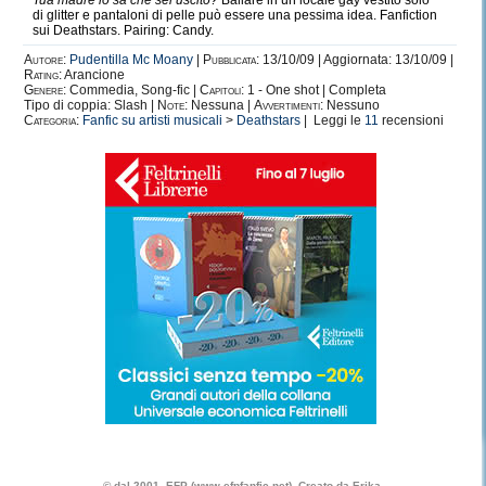
Tua madre lo sa che sei uscito?
Ballare in un locale gay vestito solo
di glitter e pantaloni di pelle può essere una pessima idea. Fanfiction
sui Deathstars. Pairing: Candy.
Autore:
Pudentilla Mc Moany
|
Pubblicata:
13/10/09 | Aggiornata: 13/10/09 |
Rating:
Arancione
Genere:
Commedia, Song-fic |
Capitoli:
1 - One shot | Completa
Tipo di coppia: Slash |
Note:
Nessuna |
Avvertimenti:
Nessuno
Categoria:
Fanfic su artisti musicali
>
Deathstars
| Leggi le
11
recensioni
© dal 2001, EFP (www.efpfanfic.net). Creato da Erika.