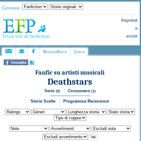
Categorie:
Registrati
o
accedi
Regole/Aiuto
Cerca
Fanfic su artisti musicali
Deathstars
Serie
Crossovers
(0)
(1)
Storie Scelte
Programma Recensioni