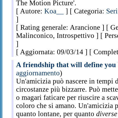
The Motion Picture'.
[ Autore:
Koa__
] [ Categoria:
Ser
]
[ Rating generale: Arancione ] [ G
Malinconico, Introspettivo ] [ Per
]
[ Aggiornata: 09/03/14 ] [ Completa
A friendship that will define you
aggiornamento
)
Un'amicizia può nascere in tempi di
circostanze più bizzarre. Può metter
o magari faticare per riuscire a sca
coloro che si amano. Un'amicizia 
quanto lontane, per quanto
diverse