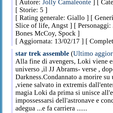
[ Autore:
Jolly Camaleonte
] [ Cat
[ Storie: 5 ]
[ Rating generale: Giallo ] [ Generi
Slice of life, Angst ] [ Personaggi
Bones McCoy, Spock ]
[ Aggiornata: 13/02/17 ] [ Complet
star trek assemble
(
Ultimo aggio
Alla fine di avengers, Loki viene e
universo ,il JJ Abrams- verse , dopo
Darkness.Condannato a morire su u
,viene salvato in extremis dall'ente
magia Loki da prima si unisce all'
impossessarsi dell'astronave e conq
adegua ...e fa carriera ......