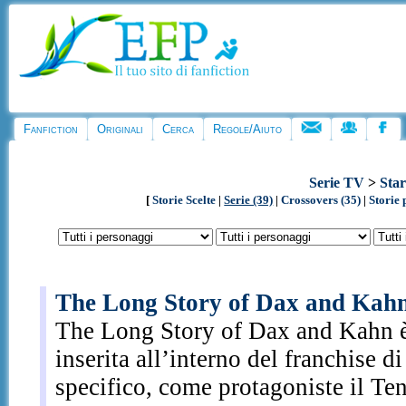
Fanfiction
Originali
Cerca
Regole/Aiuto
Serie TV
>
Sta
[
Storie Scelte
|
Serie (39)
|
Crossovers (35)
|
Storie 
The Long Story of Dax and Kah
The Long Story of Dax and Kahn è 
inserita all’interno del franchise d
specifico, come protagoniste il T