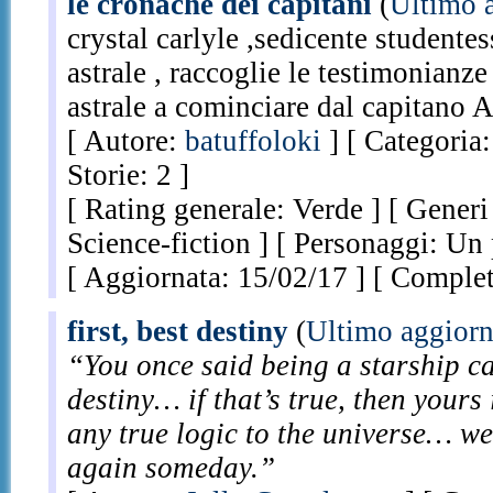
le cronache dei capitani
(
Ultimo 
crystal carlyle ,sedicente studentes
astrale , raccoglie le testimonianze 
astrale a cominciare dal capitano A
[ Autore:
batuffoloki
] [ Categoria
Storie: 2 ]
[ Rating generale: Verde ] [ Generi
Science-fiction ] [ Personaggi: Un p
[ Aggiornata: 15/02/17 ] [ Complet
first, best destiny
(
Ultimo aggior
“You once said being a starship ca
destiny… if that’s true, then yours i
any true logic to the universe… we
again someday.”