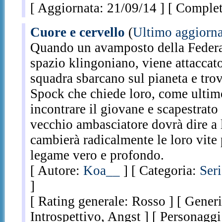
[ Aggiornata: 21/09/14 ] [ Completa
Cuore e cervello
(
Ultimo aggiorn
Quando un avamposto della Federaz
spazio klingoniano, viene attaccato
squadra sbarcano sul pianeta e tr
Spock che chiede loro, come ultimo
incontrare il giovane e scapestrato
vecchio ambasciatore dovrà dire a l
cambierà radicalmente le loro vite 
legame vero e profondo.
[ Autore:
Koa__
] [ Categoria:
Ser
]
[ Rating generale: Rosso ] [ Gener
Introspettivo, Angst ] [ Personagg