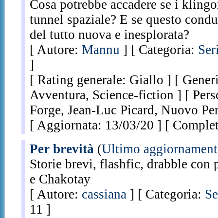
Cosa potrebbe accadere se i kling
tunnel spaziale? E se questo condu
del tutto nuova e inesplorata?
[ Autore:
Mannu
] [ Categoria:
Ser
]
[ Rating generale: Giallo ] [ Gener
Avventura, Science-fiction ] [ Per
Forge, Jean-Luc Picard, Nuovo Per
[ Aggiornata: 13/03/20 ] [ Complet
Per brevità
(
Ultimo aggiornamen
Storie brevi, flashfic, drabble co
e Chakotay
[ Autore:
cassiana
] [ Categoria:
Se
11 ]