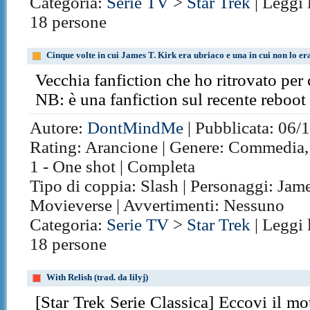
Categoria:
Serie TV
>
Star Trek
| Leggi 
18 persone
Cinque volte in cui James T. Kirk era ubriaco e una in cui non lo er
Vecchia fanfiction che ho ritrovato per c
NB: è una fanfiction sul recente reboot
Autore:
DontMindMe
| Pubblicata: 06/1
Rating: Arancione | Genere: Commedia, E
1 - One shot | Completa
Tipo di coppia: Slash | Personaggi: Jam
Movieverse | Avvertimenti: Nessuno
Categoria:
Serie TV
>
Star Trek
| Leggi 
18 persone
With Relish (trad. da lilyj)
[Star Trek Serie Classica] Eccovi il m