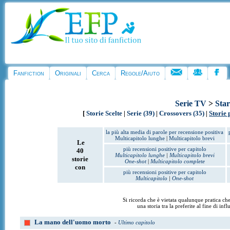
Fanfiction
Originali
Cerca
Regole/Aiuto
Serie TV
>
Sta
[
Storie Scelte
|
Serie (39)
|
Crossovers (35)
|
Storie 
la più alta media di parole per recensione positiva
Multicapitolo lunghe
|
Multicapitolo brevi
Le
più recensioni positive per capitolo
40
Multicapitolo lunghe
|
Multicapitolo brevi
storie
One-shot
|
Multicapitolo complete
con
più recensioni positive per capitolo
Multicapitolo
|
One-shot
Si ricorda che è vietata qualunque pratica che 
una storia tra la preferite al fine di inf
La mano dell'uomo morto
-
Ultimo capitolo