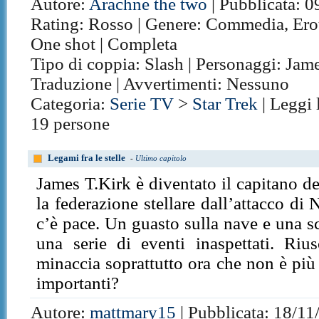
Autore:
Arachne the two
| Pubblicata: 0
Rating: Rosso | Genere: Commedia, Eroti
One shot | Completa
Tipo di coppia: Slash | Personaggi: Jame
Traduzione | Avvertimenti: Nessuno
Categoria:
Serie TV
>
Star Trek
| Leggi 
19 persone
Legami fra le stelle
-
Ultimo capitolo
James T.Kirk è diventato il capitano d
la federazione stellare dall’attacco di
c’è pace. Un guasto sulla nave e una 
una serie di eventi inaspettati. Riu
minaccia soprattutto ora che non è più
importanti?
Autore:
mattmary15
| Pubblicata: 18/11