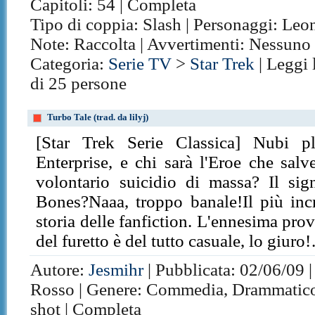
Capitoli: 54 | Completa
Tipo di coppia: Slash | Personaggi: Le
Note: Raccolta | Avvertimenti: Nessuno
Categoria:
Serie TV
>
Star Trek
| Leggi 
di 25 persone
Turbo Tale (trad. da lilyj)
[Star Trek Serie Classica] Nubi p
Enterprise, e chi sarà l'Eroe che sal
volontario suicidio di massa? Il si
Bones?Naaa, troppo banale!Il più incr
storia delle fanfiction. L'ennesima prov
del furetto è del tutto casuale, lo giu
Autore:
Jesmihr
| Pubblicata: 02/06/09 |
Rosso | Genere: Commedia, Drammatico, 
shot | Completa