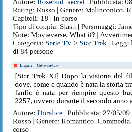
Autore:
Rosebud_secret
| Pubblicata: 0
Rating: Rosso | Genere: Malinconico, R
Capitoli: 18 | In corso
Tipo di coppia: Slash | Personaggi: James
Note: Movieverse, What if? | Avvertime
Categoria:
Serie TV
>
Star Trek
| Leggi 
di 84 persone
Liquefy
-
Ultimo capitolo
[Star Trek XI] Dopo la visione del fi
dove, come e quando è nata la storia t
fanfic è nata per riempire questo bu
2257, ovvero durante il secondo anno 
Autore:
Doralice
| Pubblicata: 27/05/09 
Rosso | Genere: Romantico, Commedia, In
corso