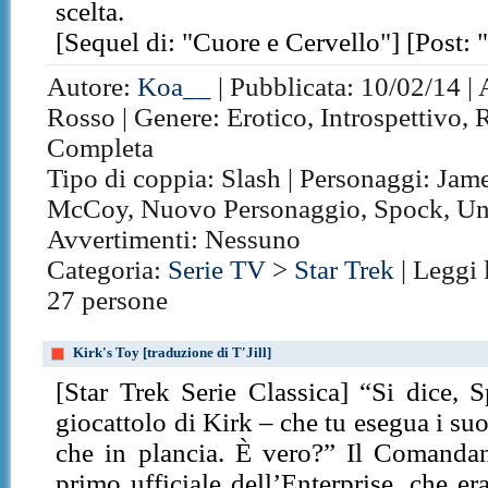
scelta.
[Sequel di: "Cuore e Cervello"] [Post: 
Autore:
Koa__
| Pubblicata: 10/02/14 | 
Rosso | Genere: Erotico, Introspettivo, 
Completa
Tipo di coppia: Slash | Personaggi: Jam
McCoy, Nuovo Personaggio, Spock, Un p
Avvertimenti: Nessuno
Categoria:
Serie TV
>
Star Trek
| Leggi 
27 persone
Kirk's Toy [traduzione di T'Jill]
[Star Trek Serie Classica] “Si dice, 
giocattolo di Kirk – che tu esegua i suoi
che in plancia. È vero?” Il Comanda
primo ufficiale dell’Enterprise, che 