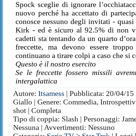
Spock sceglie di ignorare l’occhiatac
nuovo perché ha accettato di partecip
conosce nessuno degli invitati - quasi
Kirk - ed è sicuro al 92.5% di non v
cadetti sta tentando da un quarto d’ora
freccette, ma devono essere troppo 
continuano a tirare colpi a caso che si 
Questo è il nostro esercito
Se le freccette fossero missili avr
intergalattica
Autore:
Itsamess
| Pubblicata: 20/04/15 
Giallo | Genere: Commedia, Introspettiv
shot | Completa
Tipo di coppia: Slash | Personaggi: Jame
Nessuna | Avvertimenti: Nessuno
Categoria:
Serie TV
>
Star Trek
| Leggi 