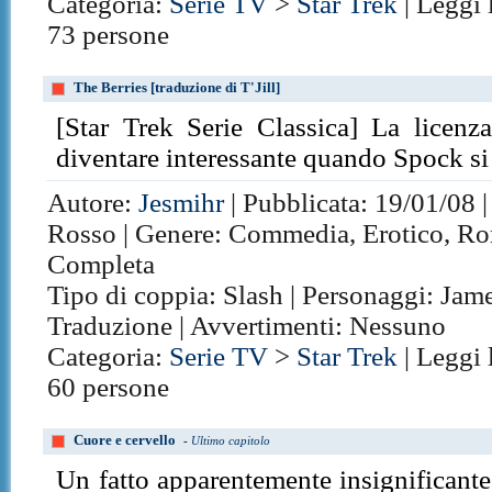
Categoria:
Serie TV
>
Star Trek
| Leggi 
73 persone
The Berries [traduzione di T'Jill]
[Star Trek Serie Classica] La licen
diventare interessante quando Spock si 
Autore:
Jesmihr
| Pubblicata: 19/01/08 |
Rosso | Genere: Commedia, Erotico, Roma
Completa
Tipo di coppia: Slash | Personaggi: Jame
Traduzione | Avvertimenti: Nessuno
Categoria:
Serie TV
>
Star Trek
| Leggi 
60 persone
Cuore e cervello
-
Ultimo capitolo
Un fatto apparentemente insignificante