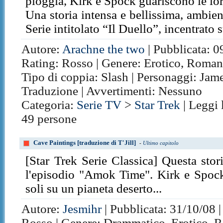
pioggia, Kirk e Spock guariscono le loro
Una storia intensa e bellissima, ambie
Serie intitolato “Il Duello”, incentrato 
Autore:
Arachne the two
| Pubblicata: 0
Rating: Rosso | Genere: Erotico, Romant
Tipo di coppia: Slash | Personaggi: Jam
Traduzione | Avvertimenti: Nessuno
Categoria:
Serie TV
>
Star Trek
| Leggi 
49 persone
Cave Paintings [traduzione di T'Jill]
-
Ultimo capitolo
[Star Trek Serie Classica] Questa sto
l'episodio "Amok Time". Kirk e Spoc
soli su un pianeta deserto...
Autore:
Jesmihr
| Pubblicata: 31/10/08 |
Rosso | Genere: Drammatico, Erotico, Ro