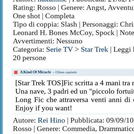
Rating: Rosso | Genere: Angst, Avventura
One shot | Completa
Tipo di coppia: Slash | Personaggi: Chri
Leonard H. Bones McCoy, Spock | Note
Avvertimenti: Nessuno
Categoria:
Serie TV
>
Star Trek
| Leggi 
20 persone
A Kind Of Miracle
-
Ultimo capitolo
[Star Trek TOS]Fic scritta a 4 mani t
Una nave, 3 padri ed un "piccolo fortui
Long Fic che attraversa venti anni di 
Enjoy if you want!
Autore:
Rei Hino
| Pubblicata: 09/09/10
Rosso | Genere: Commedia, Drammatico, 