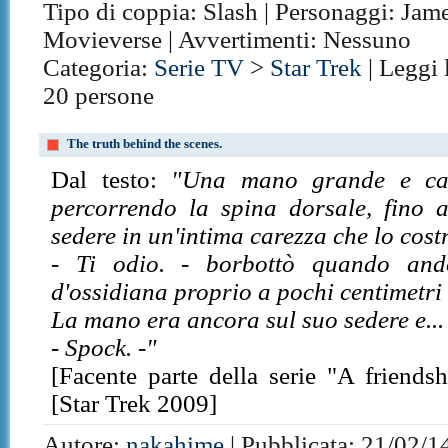
Tipo di coppia: Slash | Personaggi: Jame
Movieverse | Avvertimenti: Nessuno
Categoria:
Serie TV
>
Star Trek
| Leggi 
20 persone
The truth behind the scenes.
Dal testo:
"Una mano grande e cal
percorrendo la spina dorsale, fino a
sedere in un'intima carezza che lo costr
- Ti odio. - borbottò quando an
d'ossidiana proprio a pochi centimetri 
La mano era ancora sul suo sedere e...
- Spock. -"
[Facente parte della serie "A friends
[Star Trek 2009]
Autore:
nakahime
| Pubblicata: 21/02/14