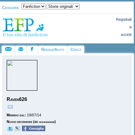
Categorie:
Registrati
o
accedi
Regole/Aiuto
Cerca
Raven626
Membro dal:
19/07/14
Nuovo recensore
(
)
46 recensioni