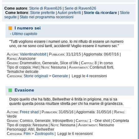
Come autore
:
Storie di Raven626
|
Serie di Raven626
Come lettore
:
Storie preferite
|
Autori preferiti
|
Storie da ricordare
|
Storie
seguite
|
Stato nel programma recensioni
I numero sei
-
Ultimo capitolo
"Tutti vogliono essere i numeri uno. Io mi rifiuto di essere un numero
uno, ce ne sono così tanti, accidenti! Voglio essere il numero sei."
Autore:
Valentinahobbit
|
Pubblicata:
31/12/15 | Aggiornata: 06/07/16 |
Rating:
Arancione
Genere:
Drammatico, Generale, Slice of life |
Capitoli:
8 | In corso
Tipo di coppia: Het |
Note:
Nessuna |
Avvertimenti:
Contenuti forti,
Tematiche delicate
Categoria:
Storie originali
>
Generale
| Leggi le
4
recensioni
Evasione
Dopo quello che ha fatto, Bellwether è finita in prigione, ma si sa
quanto questa possa risultare stretta per chi ha manie di grandezza.
Autore:
Freez shad
|
Pubblicata:
31/05/16 | Aggiornata: 31/05/16 |
Rating:
Verde
Genere:
Comico, Generale, Introspettivo |
Capitoli:
1 - One shot | Completa
Tipo di coppia: Nessuna |
Note:
Nessuna |
Avvertimenti:
Nessuno
Personaggi: Altri, Bellwether
Categoria:
Film
>
Zootropolis
| Leggi le
6
recensioni