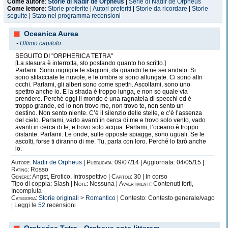
Come autore
:
Storie di Nadir de Orpheus
|
Serie di Nadir de Orpheus
Come lettore
:
Storie preferite
|
Autori preferiti
|
Storie da ricordare
|
Storie
seguite
|
Stato nel programma recensioni
Oceanica Aurea
-
Ultimo capitolo
SEGUITO DI "ORPHERICA TETRA"
[La stesura è interrotta, sto postando quanto ho scritto.]
Parlami. Sono ingrigite le stagioni, da quando te ne sei andato. Si
sono sfilacciate le nuvole, e le ombre si sono allungate. Ci sono altri
occhi. Parlami, gli alberi sono come spettri. Ascoltami, sono uno
spettro anche io. E la strada è troppo lunga, e non so quale via
prendere. Perché oggi il mondo è una ragnatela di specchi ed è
troppo grande, ed io non trovo me, non trovo te, non sento un
destino. Non sento niente. C’è il silenzio delle stelle, e c’è l’assenza
del cielo. Parlami, vado avanti in cerca di me e trovo solo vento, vado
avanti in cerca di te, e trovo solo acqua. Parlami, l’oceano è troppo
distante. Parlami. Le onde, sulle opposte spiagge, sono uguali. Se le
ascolti, forse ti diranno di me. Tu, parla con loro. Perché lo farò anche
io.
Autore:
Nadir de Orpheus
|
Pubblicata:
09/07/14 | Aggiornata: 04/05/15 |
Rating:
Rosso
Genere:
Angst, Erotico, Introspettivo |
Capitoli:
30 | In corso
Tipo di coppia: Slash |
Note:
Nessuna |
Avvertimenti:
Contenuti forti,
Incompiuta
Categoria:
Storie originali
>
Romantico
| Contesto: Contesto generale/vago
| Leggi le
52
recensioni