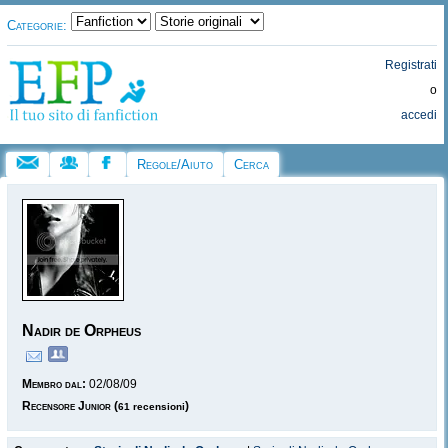
Categorie:
Registrati
o
accedi
Regole/Aiuto
Cerca
Nadir de Orpheus
Membro dal:
02/08/09
Recensore Junior
(
)
61 recensioni