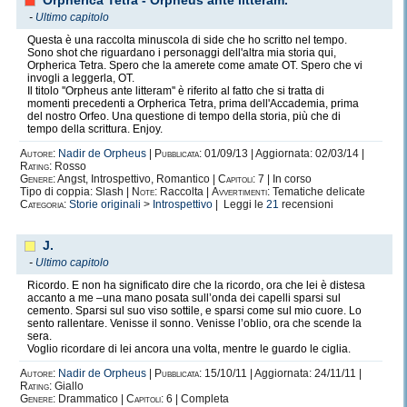
Orpherica Tetra - Orpheus ante litteram.
-
Ultimo capitolo
Questa è una raccolta minuscola di side che ho scritto nel tempo.
Sono shot che riguardano i personaggi dell'altra mia storia qui,
Orpherica Tetra. Spero che la amerete come amate OT. Spero che vi
invogli a leggerla, OT.
Il titolo ''Orpheus ante litteram'' è riferito al fatto che si tratta di
momenti precedenti a Orpherica Tetra, prima dell'Accademia, prima
del nostro Orfeo. Una questione di tempo della storia, più che di
tempo della scrittura. Enjoy.
Autore:
Nadir de Orpheus
|
Pubblicata:
01/09/13 | Aggiornata: 02/03/14 |
Rating:
Rosso
Genere:
Angst, Introspettivo, Romantico |
Capitoli:
7 | In corso
Tipo di coppia: Slash |
Note:
Raccolta |
Avvertimenti:
Tematiche delicate
Categoria:
Storie originali
>
Introspettivo
| Leggi le
21
recensioni
J.
-
Ultimo capitolo
Ricordo. E non ha significato dire che la ricordo, ora che lei è distesa
accanto a me –una mano posata sull’onda dei capelli sparsi sul
cemento. Sparsi sul suo viso sottile, e sparsi come sul mio cuore. Lo
sento rallentare. Venisse il sonno. Venisse l’oblio, ora che scende la
sera.
Voglio ricordare di lei ancora una volta, mentre le guardo le ciglia.
Autore:
Nadir de Orpheus
|
Pubblicata:
15/10/11 | Aggiornata: 24/11/11 |
Rating:
Giallo
Genere:
Drammatico |
Capitoli:
6 | Completa