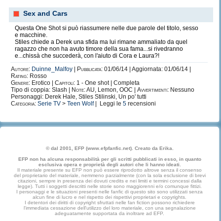
Sex and Cars
Questa One Shot si può riassumere nelle due parole del titolo, sesso
e macchine.
Stiles chiede a Derek una sfida ma lui rimane ammaliato da quel
ragazzo che non ha avuto timore della sua fama...si rivedranno
e...chissà che succederà, con l'aiuto di Cora e Laura?!
Autore:
Duinne_Malfoy
|
Pubblicata:
01/06/14 | Aggiornata: 01/06/14 |
Rating:
Rosso
Genere:
Erotico |
Capitoli:
1 - One shot | Completa
Tipo di coppia: Slash |
Note:
AU, Lemon, OOC |
Avvertimenti:
Nessuno
Personaggi: Derek Hale, Stiles Stilinski, Un po' tutti
Categoria:
Serie TV
>
Teen Wolf
| Leggi le
5
recensioni
© dal 2001, EFP (www.efpfanfic.net). Creato da Erika.
EFP non ha alcuna responsabilità per gli scritti pubblicati in esso, in quanto
esclusiva opera e proprietà degli autori che li hanno ideati.
Il materiale presente su EFP non può essere riprodotto altrove senza il consenso
del proprietario del materiale, nemmeno parzialmente (con la sola esclusione di brevi
citazioni, sempre in presenza dei dovuti credits e nei limiti e termini concessi dalla
legge). Tutti i soggetti descritti nelle storie sono maggiorenni e/o comunque fittizi.
I personaggi e le situazioni presenti nelle fanfic di questo sito sono utilizzati senza
alcun fine di lucro e nel rispetto dei rispettivi proprietari e copyrights.
I detentori dei diritti di copyright sfruttati nelle fan fiction possono richiedere
l'immediata cessazione dell'utilizzo del loro materiale, con una segnalazione
adeguatamente supportata da inoltrare ad EFP.