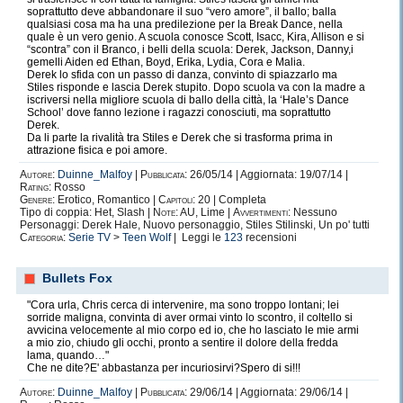
soprattutto deve abbandonare il suo “vero amore”, il ballo; balla
qualsiasi cosa ma ha una predilezione per la Break Dance, nella
quale è un vero genio. A scuola conosce Scott, Isacc, Kira, Allison e si
“scontra” con il Branco, i belli della scuola: Derek, Jackson, Danny,i
gemelli Aiden ed Ethan, Boyd, Erika, Lydia, Cora e Malia.
Derek lo sfida con un passo di danza, convinto di spiazzarlo ma
Stiles risponde e lascia Derek stupito. Dopo scuola va con la madre a
iscriversi nella migliore scuola di ballo della città, la ‘Hale’s Dance
School’ dove fanno lezione i ragazzi conosciuti, ma soprattutto
Derek.
Da li parte la rivalità tra Stiles e Derek che si trasforma prima in
attrazione fisica e poi amore.
Autore:
Duinne_Malfoy
|
Pubblicata:
26/05/14 | Aggiornata: 19/07/14 |
Rating:
Rosso
Genere:
Erotico, Romantico |
Capitoli:
20 | Completa
Tipo di coppia: Het, Slash |
Note:
AU, Lime |
Avvertimenti:
Nessuno
Personaggi: Derek Hale, Nuovo personaggio, Stiles Stilinski, Un po' tutti
Categoria:
Serie TV
>
Teen Wolf
| Leggi le
123
recensioni
Bullets Fox
"Cora urla, Chris cerca di intervenire, ma sono troppo lontani; lei
sorride maligna, convinta di aver ormai vinto lo scontro, il coltello si
avvicina velocemente al mio corpo ed io, che ho lasciato le mie armi
a mio zio, chiudo gli occhi, pronto a sentire il dolore della fredda
lama, quando…"
Che ne dite?E' abbastanza per incuriosirvi?Spero di si!!!
Autore:
Duinne_Malfoy
|
Pubblicata:
29/06/14 | Aggiornata: 29/06/14 |