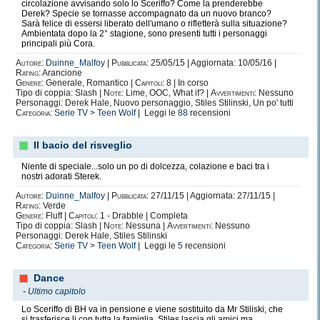
circolazione avvisando solo lo Sceriffo? Come la prenderebbe
Derek? Specie se tornasse accompagnato da un nuovo branco?
Sarà felice di essersi liberato dell'umano o rifletterà sulla situazione?
Ambientata dopo la 2° stagione, sono presenti tutti i personaggi
principali più Cora.
Autore:
Duinne_Malfoy
|
Pubblicata:
25/05/15 | Aggiornata: 10/05/16 |
Rating:
Arancione
Genere:
Generale, Romantico |
Capitoli:
8 | In corso
Tipo di coppia: Slash |
Note:
Lime, OOC, What if? |
Avvertimenti:
Nessuno
Personaggi: Derek Hale, Nuovo personaggio, Stiles Stilinski, Un po' tutti
Categoria:
Serie TV
>
Teen Wolf
| Leggi le
88
recensioni
Il bacio del risveglio
Niente di speciale...solo un po di dolcezza, colazione e baci tra i
nostri adorati Sterek.
Autore:
Duinne_Malfoy
|
Pubblicata:
27/11/15 | Aggiornata: 27/11/15 |
Rating:
Verde
Genere:
Fluff |
Capitoli:
1 - Drabble | Completa
Tipo di coppia: Slash |
Note:
Nessuna |
Avvertimenti:
Nessuno
Personaggi: Derek Hale, Stiles Stilinski
Categoria:
Serie TV
>
Teen Wolf
| Leggi le
5
recensioni
Dance
-
Ultimo capitolo
Lo Sceriffo di BH va in pensione e viene sostituito da Mr Stiliski, che
si trasferisce li con tutta la famiglia. Stiles lascia gli amici ma