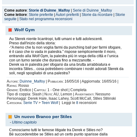
Come autore
:
Storie di Duinne_Malfoy
|
Serie di Duinne_Malfoy
Come lettore
:
Storie preferite
|
Autori preferiti
|
Storie da ricordare
|
Storie
seguite
|
Stato nel programma recensioni
Wolf Gym
Au Sterek niente licantropi, tutti umani e tutti adolescenti.
Preso dall'inizio della storia:
-“A meno che tu non voglia farmi da punching ball per farmi sfogare,
è il caso che io vada in palestra.” rispose semplicemente il moro,
entrando alla Wolf Gym, la palestra più in voga della città e l’unica
con un turno serale che durava fino a mezzanotte. -
Derek va in palestra per sfogarsi da una brutta arrabbiatura e
incontra Stiles... cosa potrebbero combinare i nostri adorati Sterek da
soli, negli spogliatoi di una palestra?
Autore:
Duinne_Malfoy
|
Pubblicata:
16/05/16 | Aggiornata: 16/05/16 |
Rating:
Rosso
Genere:
Erotico |
Capitoli:
1 - One shot | Completa
Tipo di coppia: Slash |
Note:
AU, Lemon |
Avvertimenti:
Nessuno
Personaggi: Derek Hale, Isaac Lahey, Scott McCall, Stiles Stilinski
Categoria:
Serie TV
>
Teen Wolf
| Leggi le
8
recensioni
Un nuovo Branco per Stiles
-
Ultimo capitolo
Conosciamo tutti le famose litigate tra Derek e Stiles no?
Bè succederebbe se Stiles ad un certo punto sparisse dalla