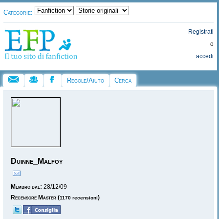
Categorie:
Registrati
o
accedi
Regole/Aiuto
Cerca
Duinne_Malfoy
Membro dal:
28/12/09
Recensore Master
(
)
1170 recensioni