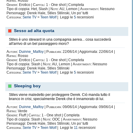
Rating:
Rosso
Genere:
Erotico |
Capitoli:
1 - One shot | Completa
Tipo di coppia: Het, Slash |
Note:
AU, Lemon |
Avvertimenti:
Nessuno
Personaggi: Derek Hale, Stiles Stilinski, Un po' tutti
Categoria:
Serie TV
>
Teen Wolf
| Leggi le
5
recensioni
Sesso ad alta quota
Stiles è uno steward in una compagnia aerea... cosa succederà
all'arrivo di un bel passeggero moro?
Autore:
Duinne_Malfoy
|
Pubblicata:
22/06/14 | Aggiornata: 22/06/14 |
Rating:
Rosso
Genere:
Erotico |
Capitoli:
1 - One shot | Completa
Tipo di coppia: Slash |
Note:
AU, Lemon |
Avvertimenti:
Nessuno
Personaggi: Derek Hale, Stiles Stilinski
Categoria:
Serie TV
>
Teen Wolf
| Leggi le
5
recensioni
Sleeping boy
Stiles viene maledetto per proteggere Derek. Ciò manda tutto il
branco in crisi, specialmente Derek che è innamorato di lui.
Autore:
Duinne_Malfoy
|
Pubblicata:
09/06/14 | Aggiornata: 09/06/14 |
Rating:
Verde
Genere:
Fluff |
Capitoli:
1 - One shot | Completa
Tipo di coppia: Slash |
Note:
OOC |
Avvertimenti:
Nessuno
Personaggi: Derek Hale, Stiles Stilinski, Un po' tutti
Categoria:
Serie TV
>
Teen Wolf
| Leggi le
11
recensioni