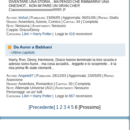
DIVENTARE UNA STORIA... MA PENSO CHE RIMMARRA' UNA
ONESHOT... NON MI PARE UN GRAN CHE!!!
Ciaooooooooooooooooooo!!!!!!!!!! ;P
Autore:
kishal
|
Pubblicata:
23/06/05 | Aggiornata: 06/01/06 |
Rating:
Giallo
Genere:
Avventura, Azione, Comico |
Capitoli:
34 | Completa
Note:
Nessuna |
Avvertimenti:
Nessuno
Coppie: Draco/Ginny
Categoria:
Libri
>
Harry Potter
| Leggi le
416
recensioni
Da Auror a Babbani
-
Ultimo capitolo
Harry, Ron, Ginny, Hermione, Draco hanno terminato la loro scuola e
adesso sono Auror... ma cosa accadrà... leggete e lo scoprirete... è la
mia prima ffc siate clementi...
Autore:
Angele87
|
Pubblicata:
28/12/03 | Aggiornata: 23/05/05 |
Rating:
Arancione
Genere:
Avventura, Romantico |
Capitoli:
30 | Completa
Note:
Alternate Universe (AU) |
Avvertimenti:
Nessuno
Personaggi: un po' tutti
Categoria:
Libri
>
Harry Potter
| Leggi le
667
recensioni
[Precedente]
1
2
3
4
5
6 [Prossimo]