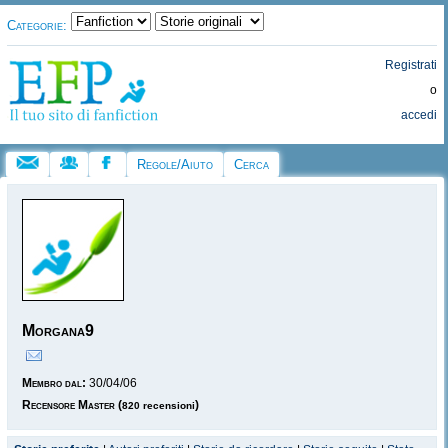
Categorie:
Registrati
o
accedi
Regole/Aiuto
Cerca
Morgana9
Membro dal:
30/04/06
Recensore Master
(
)
820 recensioni