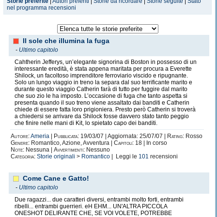
Storie preferite
|
Autori preferiti
|
Storie da ricordare
|
Storie seguite
|
Stato
nel programma recensioni
Il sole che illumina la fuga
-
Ultimo capitolo
Cahtherin Jefferys, un’elegante signorina di Boston in possesso di un
interessante eredità, è stata appena maritata per procura a Everette
Shilock, un facoltoso imprenditore ferroviario viscido e ripugnante.
Solo un lungo viaggio in treno la separa dal suo terrificante marito e
durante questo viaggio Catherin farà di tutto per fuggire dal marito
che suo zio le ha imposto. L’occasione di fuga che tanto aspetta si
presenta quando il suo treno viene assaltato dai banditi e Catherin
chiede di essere fatta loro prigioniera. Presto però Catherin si troverà
a chiedersi se arrivare da Shilock fosse davvero stato tanto peggio
che finire nelle mani di Kit, lo spietato capo dei banditi.
Autore:
Ameria
|
Pubblicata:
19/03/07 | Aggiornata: 25/07/07 |
Rating:
Rosso
Genere:
Romantico, Azione, Avventura |
Capitoli:
18 | In corso
Note:
Nessuna |
Avvertimenti:
Nessuno
Categoria:
Storie originali
>
Romantico
| Leggi le
101
recensioni
Come Cane e Gatto!
-
Ultimo capitolo
Due ragazzi... due caratteri diversi, entrambi molto forti, entrambi
ribelli... entrambi guerrieri. eH EHM... UN'ALTRA PICCOLA
ONESHOT DELIRANTE CHE, SE VOI VOLETE, POTREBBE