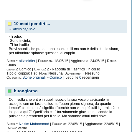
10 modi per dirti...
-
Ultimo capitolo
-Ti odio;
-Sono incinta;
-Ti ho tradito.
Brevi spunti, che pretendono essere utili ma non è detto che lo siano,
per affrontare spinose questioni di coppia.
Autore:
alixsoldier
|
Pubblicata:
18/05/15 | Aggiornata: 24/05/15 |
Rating:
Giallo
Genere:
Comico |
Capitoli:
2 - Raccolta di Flashfics | In corso
Tipo di coppia: Het |
Note:
Nessuna |
Avvertimenti:
Nessuno
Categoria:
Storie originali
>
Comico
| Leggi le
6
recensioni
buongiorno
Ogni volta che entro in quel negozio la sua voce biascicante mi
accoglie con un fastidiosissimo “buon giorno signora, da quanto
tempo!” che in realtà significa “perché non vieni più tutti i giorni a fare
la spesa qui?”. Quell’aria così forzatamente gioviale nasconde la
pulsione a prendermi per il collo. Ma saranno affari miei dove...
Autore:
Nazim Mohammad
|
Pubblicata:
22/05/15 | Aggiornata: 22/05/15 |
Rating:
Verde