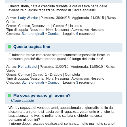
Questa storia, nata e cresciuta durante le ore di fisica parla delle
avventure di alcuni ragazzi nel mondo di Caccalandia!!!!!
Autore:
Lady Warrior
|
Pubblicata:
30/04/15 | Aggiornata: 11/05/15 |
Rating:
Giallo
Genere:
Comico, Demenziale |
Capitoli:
6 | In corso
Tipo di coppia: Nessuna |
Note:
Nessuna |
Avvertimenti:
Nessuno
Categoria:
Storie originali
>
Comico
| Leggi le
6
recensioni
Questa tragica fine
E' talmente breve che credo sia praticamente impossibile farne un
riassunto, perché diventerebbe quasi più lungo del testo in sé…..
Autore:
Reira Zealot
|
Pubblicata:
11/05/15 | Aggiornata: 11/05/15 |
Rating:
Verde
Genere:
Comico |
Capitoli:
1 - Drabble | Completa
Tipo di coppia: Nessuna |
Note:
Nessuna |
Avvertimenti:
Nessuno
Categoria:
Storie originali
>
Comico
| Leggi le
3
recensioni
Ma cosa pensano gli uomini?
-
Ultimo capitolo
Wendy ragazza di ventidue anni, appassionata di giornalismo fin da
piccolina... un giorno si lascia con il ragazzo... veramente é lui che la
lascia senza motivo... e nella notte stellata si chiede ma cosa
pensano gli uomini?
Il giorno dopo... accade qualcosa di sensato... molto ma molto strano!