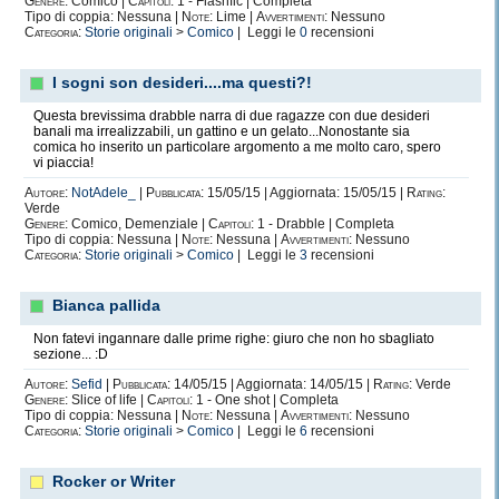
Genere:
Comico |
Capitoli:
1 - Flashfic | Completa
Tipo di coppia: Nessuna |
Note:
Lime |
Avvertimenti:
Nessuno
Categoria:
Storie originali
>
Comico
| Leggi le
0
recensioni
I sogni son desideri....ma questi?!
Questa brevissima drabble narra di due ragazze con due desideri
banali ma irrealizzabili, un gattino e un gelato...Nonostante sia
comica ho inserito un particolare argomento a me molto caro, spero
vi piaccia!
Autore:
NotAdele_
|
Pubblicata:
15/05/15 | Aggiornata: 15/05/15 |
Rating:
Verde
Genere:
Comico, Demenziale |
Capitoli:
1 - Drabble | Completa
Tipo di coppia: Nessuna |
Note:
Nessuna |
Avvertimenti:
Nessuno
Categoria:
Storie originali
>
Comico
| Leggi le
3
recensioni
Bianca pallida
Non fatevi ingannare dalle prime righe: giuro che non ho sbagliato
sezione... :D
Autore:
Sefid
|
Pubblicata:
14/05/15 | Aggiornata: 14/05/15 |
Rating:
Verde
Genere:
Slice of life |
Capitoli:
1 - One shot | Completa
Tipo di coppia: Nessuna |
Note:
Nessuna |
Avvertimenti:
Nessuno
Categoria:
Storie originali
>
Comico
| Leggi le
6
recensioni
Rocker or Writer