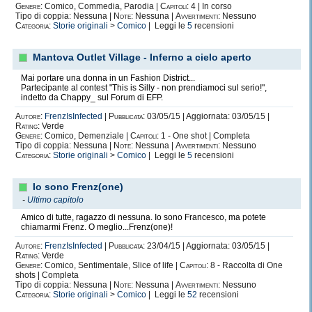
Genere:
Comico, Commedia, Parodia |
Capitoli:
4 | In corso
Tipo di coppia: Nessuna |
Note:
Nessuna |
Avvertimenti:
Nessuno
Categoria:
Storie originali
>
Comico
| Leggi le
5
recensioni
Mantova Outlet Village - Inferno a cielo aperto
Mai portare una donna in un Fashion District...
Partecipante al contest "This is Silly - non prendiamoci sul serio!",
indetto da Chappy_ sul Forum di EFP.
Autore:
FrenzIsInfected
|
Pubblicata:
03/05/15 | Aggiornata: 03/05/15 |
Rating:
Verde
Genere:
Comico, Demenziale |
Capitoli:
1 - One shot | Completa
Tipo di coppia: Nessuna |
Note:
Nessuna |
Avvertimenti:
Nessuno
Categoria:
Storie originali
>
Comico
| Leggi le
5
recensioni
Io sono Frenz(one)
-
Ultimo capitolo
Amico di tutte, ragazzo di nessuna. Io sono Francesco, ma potete
chiamarmi Frenz. O meglio...Frenz(one)!
Autore:
FrenzIsInfected
|
Pubblicata:
23/04/15 | Aggiornata: 03/05/15 |
Rating:
Verde
Genere:
Comico, Sentimentale, Slice of life |
Capitoli:
8 - Raccolta di One
shots | Completa
Tipo di coppia: Nessuna |
Note:
Nessuna |
Avvertimenti:
Nessuno
Categoria:
Storie originali
>
Comico
| Leggi le
52
recensioni