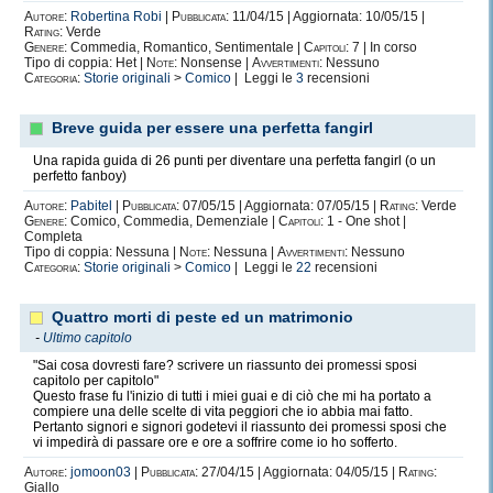
Autore:
Robertina Robi
|
Pubblicata:
11/04/15 | Aggiornata: 10/05/15 |
Rating:
Verde
Genere:
Commedia, Romantico, Sentimentale |
Capitoli:
7 | In corso
Tipo di coppia: Het |
Note:
Nonsense |
Avvertimenti:
Nessuno
Categoria:
Storie originali
>
Comico
| Leggi le
3
recensioni
Breve guida per essere una perfetta fangirl
Una rapida guida di 26 punti per diventare una perfetta fangirl (o un
perfetto fanboy)
Autore:
Pabitel
|
Pubblicata:
07/05/15 | Aggiornata: 07/05/15 |
Rating:
Verde
Genere:
Comico, Commedia, Demenziale |
Capitoli:
1 - One shot |
Completa
Tipo di coppia: Nessuna |
Note:
Nessuna |
Avvertimenti:
Nessuno
Categoria:
Storie originali
>
Comico
| Leggi le
22
recensioni
Quattro morti di peste ed un matrimonio
-
Ultimo capitolo
"Sai cosa dovresti fare? scrivere un riassunto dei promessi sposi
capitolo per capitolo"
Questo frase fu l'inizio di tutti i miei guai e di ciò che mi ha portato a
compiere una delle scelte di vita peggiori che io abbia mai fatto.
Pertanto signori e signori godetevi il riassunto dei promessi sposi che
vi impedirà di passare ore e ore a soffrire come io ho sofferto.
Autore:
jomoon03
|
Pubblicata:
27/04/15 | Aggiornata: 04/05/15 |
Rating:
Giallo