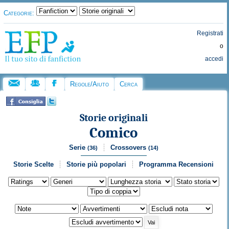
Categorie:
Registrati
o
accedi
Regole/Aiuto
Cerca
Storie originali
Comico
Serie
Crossovers
(36)
(14)
Storie Scelte
Storie più popolari
Programma Recensioni