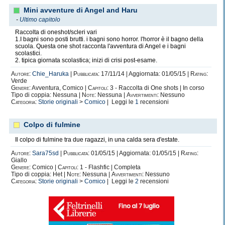
Mini avventure di Angel and Haru
-
Ultimo capitolo
Raccolta di oneshot/scleri vari
1.I bagni sono posti brutti. i bagni sono horror. l'horror è il bagno della
scuola. Questa one shot racconta l'avventura di Angel e i bagni
scolastici.
2. tipica giornata scolastica; inizi di crisi post-esame.
Autore:
Chie_Haruka
|
Pubblicata:
17/11/14 | Aggiornata: 01/05/15 |
Rating:
Verde
Genere:
Avventura, Comico |
Capitoli:
3 - Raccolta di One shots | In corso
Tipo di coppia: Nessuna |
Note:
Nessuna |
Avvertimenti:
Nessuno
Categoria:
Storie originali
>
Comico
| Leggi le
1
recensioni
Colpo di fulmine
Il colpo di fulmine tra due ragazzi, in una calda sera d'estate.
Autore:
Sara75sd
|
Pubblicata:
01/05/15 | Aggiornata: 01/05/15 |
Rating:
Giallo
Genere:
Comico |
Capitoli:
1 - Flashfic | Completa
Tipo di coppia: Het |
Note:
Nessuna |
Avvertimenti:
Nessuno
Categoria:
Storie originali
>
Comico
| Leggi le
2
recensioni