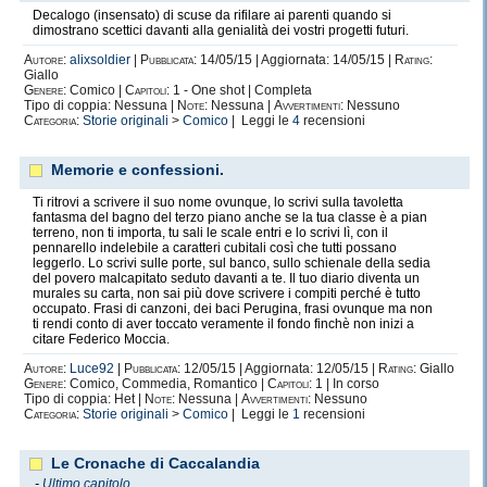
Decalogo (insensato) di scuse da rifilare ai parenti quando si
dimostrano scettici davanti alla genialità dei vostri progetti futuri.
Autore:
alixsoldier
|
Pubblicata:
14/05/15 | Aggiornata: 14/05/15 |
Rating:
Giallo
Genere:
Comico |
Capitoli:
1 - One shot | Completa
Tipo di coppia: Nessuna |
Note:
Nessuna |
Avvertimenti:
Nessuno
Categoria:
Storie originali
>
Comico
| Leggi le
4
recensioni
Memorie e confessioni.
Ti ritrovi a scrivere il suo nome ovunque, lo scrivi sulla tavoletta
fantasma del bagno del terzo piano anche se la tua classe è a pian
terreno, non ti importa, tu sali le scale entri e lo scrivi lì, con il
pennarello indelebile a caratteri cubitali così che tutti possano
leggerlo. Lo scrivi sulle porte, sul banco, sullo schienale della sedia
del povero malcapitato seduto davanti a te. Il tuo diario diventa un
murales su carta, non sai più dove scrivere i compiti perché è tutto
occupato. Frasi di canzoni, dei baci Perugina, frasi ovunque ma non
ti rendi conto di aver toccato veramente il fondo finchè non inizi a
citare Federico Moccia.
Autore:
Luce92
|
Pubblicata:
12/05/15 | Aggiornata: 12/05/15 |
Rating:
Giallo
Genere:
Comico, Commedia, Romantico |
Capitoli:
1 | In corso
Tipo di coppia: Het |
Note:
Nessuna |
Avvertimenti:
Nessuno
Categoria:
Storie originali
>
Comico
| Leggi le
1
recensioni
Le Cronache di Caccalandia
-
Ultimo capitolo