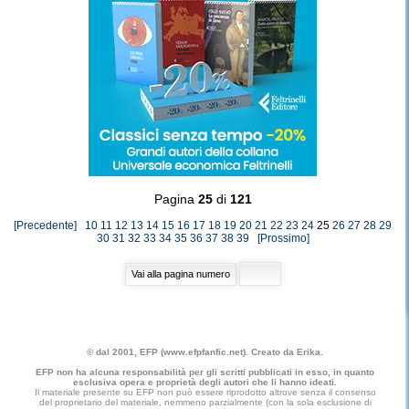
Pagina
25
di
121
[Precedente]
10
11
12
13
14
15
16
17
18
19
20
21
22
23
24
25
26
27
28
29
30
31
32
33
34
35
36
37
38
39
[Prossimo]
© dal 2001, EFP (www.efpfanfic.net). Creato da Erika.
EFP non ha alcuna responsabilità per gli scritti pubblicati in esso, in quanto
esclusiva opera e proprietà degli autori che li hanno ideati.
Il materiale presente su EFP non può essere riprodotto altrove senza il consenso
del proprietario del materiale, nemmeno parzialmente (con la sola esclusione di