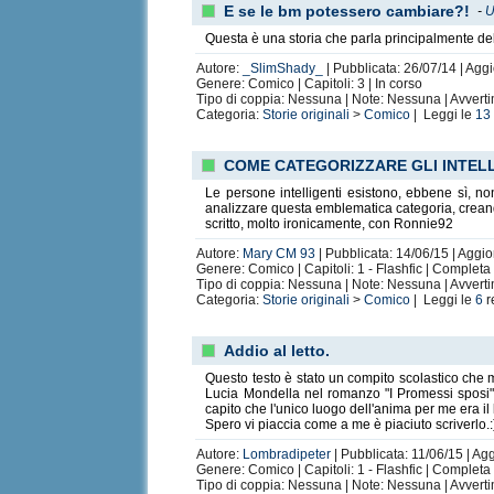
E se le bm potessero cambiare?!
-
U
Questa è una storia che parla principalmente del
Autore:
_SlimShady_
| Pubblicata: 26/07/14 | Agg
Genere: Comico | Capitoli: 3 | In corso
Tipo di coppia: Nessuna | Note: Nessuna | Avvert
Categoria:
Storie originali
>
Comico
| Leggi le
13
COME CATEGORIZZARE GLI INTELL
Le persone intelligenti esistono, ebbene sì, no
analizzare questa emblematica categoria, creando 
scritto, molto ironicamente, con Ronnie92
Autore:
Mary CM 93
| Pubblicata: 14/06/15 | Aggio
Genere: Comico | Capitoli: 1 - Flashfic | Completa
Tipo di coppia: Nessuna | Note: Nessuna | Avvert
Categoria:
Storie originali
>
Comico
| Leggi le
6
r
Addio al letto.
Questo testo è stato un compito scolastico che 
Lucia Mondella nel romanzo "I Promessi sposi" d
capito che l'unico luogo dell'anima per me era il 
Spero vi piaccia come a me è piaciuto scriverlo.:
Autore:
Lombradipeter
| Pubblicata: 11/06/15 | Ag
Genere: Comico | Capitoli: 1 - Flashfic | Completa
Tipo di coppia: Nessuna | Note: Nessuna | Avverti