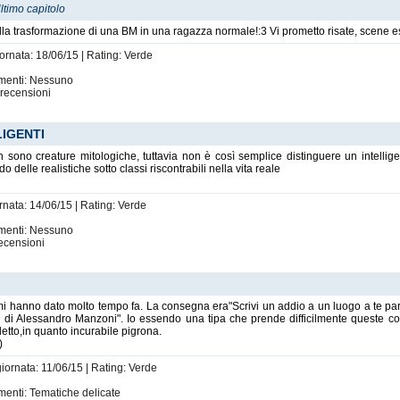
ltimo capitolo
la trasformazione di una BM in una ragazza normale!:3 Vi prometto risate, scene esi
iornata: 18/06/15 | Rating: Verde
imenti: Nessuno
recensioni
IGENTI
n sono creature mitologiche, tuttavia non è così semplice distinguere un intelli
delle realistiche sotto classi riscontrabili nella vita reale
rnata: 14/06/15 | Rating: Verde
imenti: Nessuno
ecensioni
mi hanno dato molto tempo fa. La consegna era"Scrivi un addio a un luogo a te pa
i Alessandro Manzoni". Io essendo una tipa che prende difficilmente queste cose 
letto,in quanto incurabile pigrona.
)
giornata: 11/06/15 | Rating: Verde
menti: Tematiche delicate