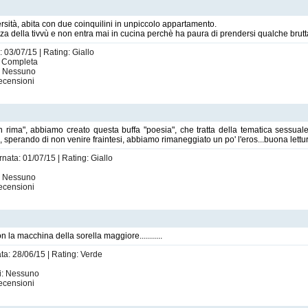
versità, abita con due coinquilini in unpiccolo appartamento.
a della tivvù e non entra mai in cucina perchè ha paura di prendersi qualche brutt
: 03/07/15 | Rating: Giallo
| Completa
i: Nessuno
ecensioni
n rima", abbiamo creato questa buffa "poesia", che tratta della tematica sessual
ri, sperando di non venire fraintesi, abbiamo rimaneggiato un po' l'eros...buona lettu
rnata: 01/07/15 | Rating: Giallo
i: Nessuno
ecensioni
n la macchina della sorella maggiore...........
ta: 28/06/15 | Rating: Verde
ti: Nessuno
ecensioni