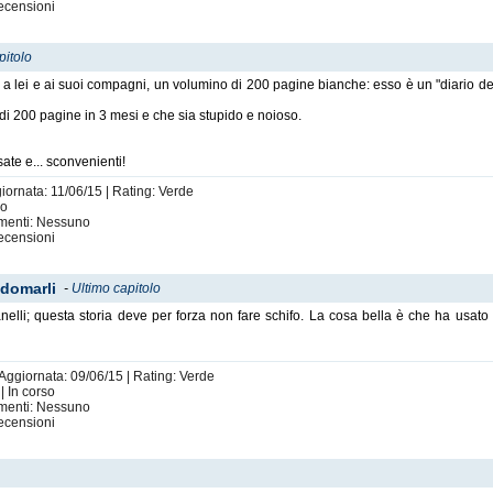
ecensioni
pitolo
, a lei e ai suoi compagni, un volumino di 200 pagine bianche: esso è un "diario del
 di 200 pagine in 3 mesi e che sia stupido e noioso.
sate e... sconvenienti!
giornata: 11/06/15 | Rating: Verde
so
imenti: Nessuno
ecensioni
 domarli
-
Ultimo capitolo
 anelli; questa storia deve per forza non fare schifo. La cosa bella è che ha usato
 Aggiornata: 09/06/15 | Rating: Verde
| In corso
imenti: Nessuno
ecensioni