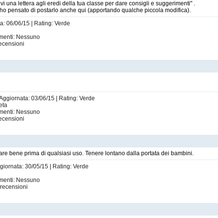
ivi una lettera agli eredi della tua classe per dare consigli e suggerimenti" .
 ho pensato di postarlo anche qui (apportando qualche piccola modifica).
ta: 06/06/15 | Rating: Verde
imenti: Nessuno
ecensioni
 Aggiornata: 03/06/15 | Rating: Verde
eta
imenti: Nessuno
ecensioni
tare bene prima di qualsiasi uso. Tenere lontano dalla portata dei bambini.
ggiornata: 30/05/15 | Rating: Verde
imenti: Nessuno
recensioni