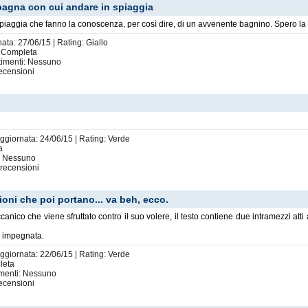
agna con cui andare in spiaggia
spiaggia che fanno la conoscenza, per così dire, di un avvenente bagnino. Spero la 
ata: 27/06/15 | Rating: Giallo
 | Completa
rtimenti: Nessuno
ecensioni
Aggiornata: 24/06/15 | Rating: Verde
a
i: Nessuno
recensioni
zioni che poi portano... va beh, ecco.
ico che viene sfruttato contro il suo volere, il testo contiene due intramezzi atti 
è impegnata.
Aggiornata: 22/06/15 | Rating: Verde
leta
imenti: Nessuno
ecensioni