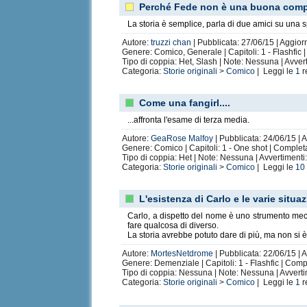
Perché Fede non è una buona comp
La storia è semplice, parla di due amici su una 
Autore:
truzzi chan
| Pubblicata: 27/06/15 | Aggiorn
Genere: Comico, Generale | Capitoli: 1 - Flashfic
Tipo di coppia: Het, Slash | Note: Nessuna | Avve
Categoria:
Storie originali
>
Comico
| Leggi le
1
r
Come una fangirl....
...affronta l'esame di terza media.
Autore:
GeaRose Malfoy
| Pubblicata: 24/06/15 | 
Genere: Comico | Capitoli: 1 - One shot | Complet
Tipo di coppia: Het | Note: Nessuna | Avvertiment
Categoria:
Storie originali
>
Comico
| Leggi le
10
L'esistenza di Carlo e le varie situa
Carlo, a dispetto del nome è uno strumento meccan
fare qualcosa di diverso.
La storia avrebbe potuto dare di più, ma non si 
Autore:
MortesNetdrome
| Pubblicata: 22/06/15 | 
Genere: Demenziale | Capitoli: 1 - Flashfic | Comp
Tipo di coppia: Nessuna | Note: Nessuna | Avvert
Categoria:
Storie originali
>
Comico
| Leggi le
1
r