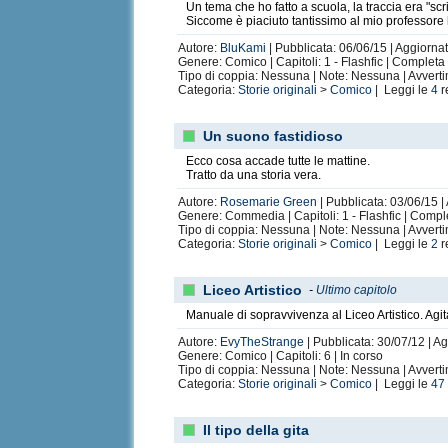
Un tema che ho fatto a scuola, la traccia era "scr
Siccome è piaciuto tantissimo al mio professore
Autore:
BluKami
| Pubblicata: 06/06/15 | Aggiorna
Genere: Comico | Capitoli: 1 - Flashfic | Completa
Tipo di coppia: Nessuna | Note: Nessuna | Avvert
Categoria:
Storie originali
>
Comico
| Leggi le
4
r
Un suono fastidioso
Ecco cosa accade tutte le mattine.
Tratto da una storia vera.
Autore:
Rosemarie Green
| Pubblicata: 03/06/15 |
Genere: Commedia | Capitoli: 1 - Flashfic | Compl
Tipo di coppia: Nessuna | Note: Nessuna | Avvert
Categoria:
Storie originali
>
Comico
| Leggi le
2
r
Liceo Artistico
-
Ultimo capitolo
Manuale di sopravvivenza al Liceo Artistico. Agi
Autore:
EvyTheStrange
| Pubblicata: 30/07/12 | A
Genere: Comico | Capitoli: 6 | In corso
Tipo di coppia: Nessuna | Note: Nessuna | Avvert
Categoria:
Storie originali
>
Comico
| Leggi le
47
Il tipo della gita