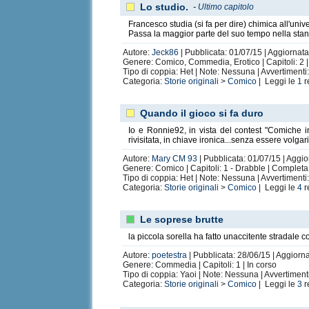
Lo studio.
-
Ultimo capitolo
Francesco studia (si fa per dire) chimica all'uni
Passa la maggior parte del suo tempo nella stanz
Autore:
Jeck86
| Pubblicata: 01/07/15 | Aggiornata
Genere: Comico, Commedia, Erotico | Capitoli: 2 
Tipo di coppia: Het | Note: Nessuna | Avvertiment
Categoria:
Storie originali
>
Comico
| Leggi le
1
r
Quando il gioco si fa duro
Io e Ronnie92, in vista del contest "Comiche i
rivisitata, in chiave ironica...senza essere volga
Autore:
Mary CM 93
| Pubblicata: 01/07/15 | Aggio
Genere: Comico | Capitoli: 1 - Drabble | Completa
Tipo di coppia: Het | Note: Nessuna | Avvertiment
Categoria:
Storie originali
>
Comico
| Leggi le
4
r
Le soprese brutte
la piccola sorella ha fatto unaccitente stradale co
Autore:
poetestra
| Pubblicata: 28/06/15 | Aggiorna
Genere: Commedia | Capitoli: 1 | In corso
Tipo di coppia: Yaoi | Note: Nessuna | Avvertimen
Categoria:
Storie originali
>
Comico
| Leggi le
3
r