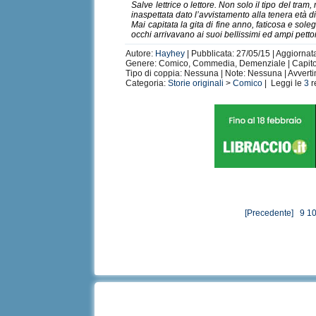
Salve lettrice o lettore. Non solo il tipo del tra
inaspettata dato l’avvistamento alla tenera età d
Mai capitata la gita di fine anno, faticosa e sol
occhi arrivavano ai suoi bellissimi ed ampi pettora
Autore:
Hayhey
| Pubblicata: 27/05/15 | Aggiornat
Genere: Comico, Commedia, Demenziale | Capitoli
Tipo di coppia: Nessuna | Note: Nessuna | Avvert
Categoria:
Storie originali
>
Comico
| Leggi le
3
r
[Precedente]
9
1