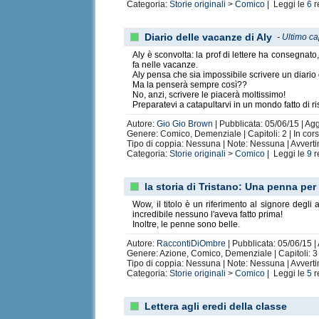
Categoria:
Storie originali
>
Comico
| Leggi le
6
r
Diario delle vacanze di Aly
-
Ultimo ca
Aly è sconvolta: la prof di lettere ha consegnato
fa nelle vacanze.
Aly pensa che sia impossibile scrivere un diario
Ma la penserà sempre così??
No, anzi, scrivere le piacerà moltissimo!
Preparatevi a catapultarvi in un mondo fatto di ri
Autore:
Gio Gio Brown
| Pubblicata: 05/06/15 | Ag
Genere: Comico, Demenziale | Capitoli: 2 | In cor
Tipo di coppia: Nessuna | Note: Nessuna | Avvert
Categoria:
Storie originali
>
Comico
| Leggi le
9
r
la storia di Tristano: Una penna per
Wow, il titolo è un riferimento al signore degli
incredibile nessuno l'aveva fatto prima!
Inoltre, le penne sono belle.
Autore:
RaccontiDiOmbre
| Pubblicata: 05/06/15 |
Genere: Azione, Comico, Demenziale | Capitoli: 3 
Tipo di coppia: Nessuna | Note: Nessuna | Avvert
Categoria:
Storie originali
>
Comico
| Leggi le
5
r
Lettera agli eredi della classe