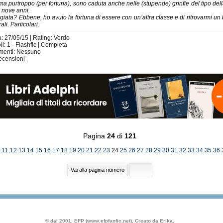
m, ma purtroppo (per fortuna), sono caduta anche nelle (stupende) grinfie del tipo de
i nove anni.
eggiata? Ebbene, ho avuto la fortuna di essere con un’altra classe e di ritrovarmi un
li. Particolari.
a: 27/05/15 | Rating: Verde
: 1 - Flashfic | Completa
imenti: Nessuno
ecensioni
Pagina
24
di
121
0
11
12
13
14
15
16
17
18
19
20
21
22
23
24
25
26
27
28
29
30
31
32
33
34
35
36
© dal 2001, EFP (www.efpfanfic.net). Creato da Erika.