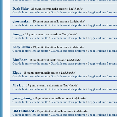
Dark Sider
- 26 punti ottenuti nella sezione
'Ladyhawke'
Guarda le storie che ha scritto
/
Guarda le sue storie preferite
/
Leggi le ultime 5 recens
ghostmaker
- 25 punti ottenuti nella sezione
'Ladyhawke'
Guarda le storie che ha scritto
/
Guarda le sue storie preferite
/
Leggi le ultime 5 recens
Koa__
- 21 punti ottenuti nella sezione
'Ladyhawke'
Guarda le storie che ha scritto
/
Guarda le sue storie preferite
/
Leggi le ultime 5 recens
LadyPalma
- 19 punti ottenuti nella sezione
'Ladyhawke'
Guarda le storie che ha scritto
/
Guarda le sue storie preferite
/
Leggi le ultime 5 recens
BlueRoar
- 18 punti ottenuti nella sezione
'Ladyhawke'
Guarda le storie che ha scritto
/
Guarda le sue storie preferite
/
Leggi le ultime 5 recens
Elgas
- 18 punti ottenuti nella sezione
'Ladyhawke'
Guarda le storie che ha scritto
/
Guarda le sue storie preferite
/
Leggi le ultime 5 recens
M a k o
- 17 punti ottenuti nella sezione
'Ladyhawke'
Guarda le storie che ha scritto
/
Guarda le sue storie preferite
/
Leggi le ultime 5 recens
_aivy_demi_
- 16 punti ottenuti nella sezione
'Ladyhawke'
Guarda le storie che ha scritto
/
Guarda le sue storie preferite
/
Leggi le ultime 5 recens
Old Fashioned
- 15 punti ottenuti nella sezione
'Ladyhawke'
Guarda le storie che ha scritto
/
Guarda le sue storie preferite
/
Leggi le ultime 5 recens