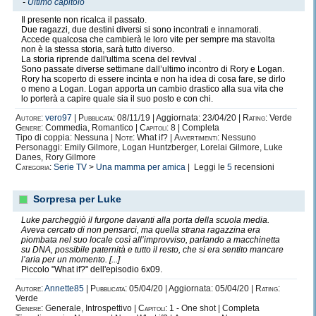
-
Ultimo capitolo
Il presente non ricalca il passato.
Due ragazzi, due destini diversi si sono incontrati e innamorati.
Accede qualcosa che cambierà le loro vite per sempre ma stavolta
non è la stessa storia, sarà tutto diverso.
La storia riprende dall'ultima scena del revival .
Sono passate diverse settimane dall’ultimo incontro di Rory e Logan.
Rory ha scoperto di essere incinta e non ha idea di cosa fare, se dirlo
o meno a Logan. Logan apporta un cambio drastico alla sua vita che
lo porterà a capire quale sia il suo posto e con chi.
Autore:
vero97
|
Pubblicata:
08/11/19 | Aggiornata: 23/04/20 |
Rating:
Verde
Genere:
Commedia, Romantico |
Capitoli:
8 | Completa
Tipo di coppia: Nessuna |
Note:
What if? |
Avvertimenti:
Nessuno
Personaggi: Emily Gilmore, Logan Huntzberger, Lorelai Gilmore, Luke
Danes, Rory Gilmore
Categoria:
Serie TV
>
Una mamma per amica
| Leggi le
5
recensioni
Sorpresa per Luke
Luke parcheggiò il furgone davanti alla porta della scuola media.
Aveva cercato di non pensarci, ma quella strana ragazzina era
piombata nel suo locale così all’improvviso, parlando a macchinetta
su DNA, possibile paternità e tutto il resto, che si era sentito mancare
l’aria per un momento. [...]
Piccolo "What if?" dell'episodio 6x09.
Autore:
Annette85
|
Pubblicata:
05/04/20 | Aggiornata: 05/04/20 |
Rating:
Verde
Genere:
Generale, Introspettivo |
Capitoli:
1 - One shot | Completa