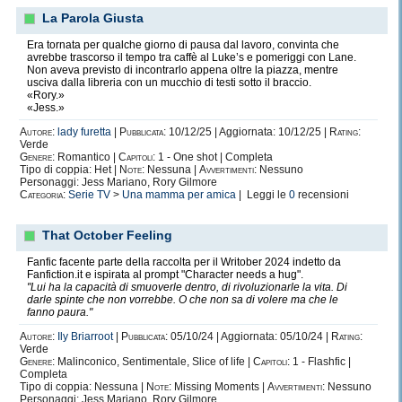
La Parola Giusta
Era tornata per qualche giorno di pausa dal lavoro, convinta che
avrebbe trascorso il tempo tra caffè al Luke’s e pomeriggi con Lane.
Non aveva previsto di incontrarlo appena oltre la piazza, mentre
usciva dalla libreria con un mucchio di testi sotto il braccio.
«Rory.»
«Jess.»
Autore:
lady furetta
|
Pubblicata:
10/12/25 | Aggiornata: 10/12/25 |
Rating:
Verde
Genere:
Romantico |
Capitoli:
1 - One shot | Completa
Tipo di coppia: Het |
Note:
Nessuna |
Avvertimenti:
Nessuno
Personaggi: Jess Mariano, Rory Gilmore
Categoria:
Serie TV
>
Una mamma per amica
| Leggi le
0
recensioni
That October Feeling
Fanfic facente parte della raccolta per il Writober 2024 indetto da
Fanfiction.it e ispirata al prompt "Character needs a hug".
"Lui ha la capacità di smuoverle dentro, di rivoluzionarle la vita. Di
darle spinte che non vorrebbe. O che non sa di volere ma che le
fanno paura."
Autore:
Ily Briarroot
|
Pubblicata:
05/10/24 | Aggiornata: 05/10/24 |
Rating:
Verde
Genere:
Malinconico, Sentimentale, Slice of life |
Capitoli:
1 - Flashfic |
Completa
Tipo di coppia: Nessuna |
Note:
Missing Moments |
Avvertimenti:
Nessuno
Personaggi: Jess Mariano, Rory Gilmore