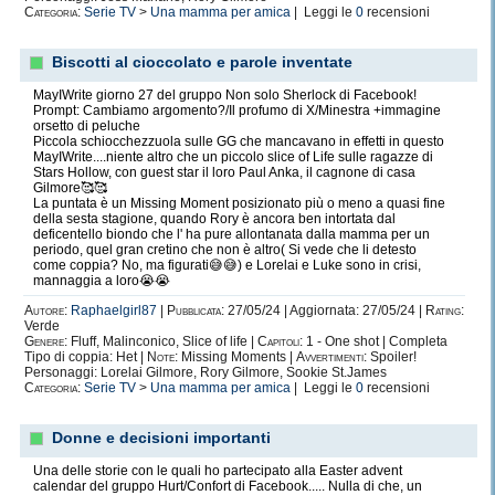
Categoria:
Serie TV
>
Una mamma per amica
| Leggi le
0
recensioni
Biscotti al cioccolato e parole inventate
MayIWrite giorno 27 del gruppo Non solo Sherlock di Facebook!
Prompt: Cambiamo argomento?/Il profumo di X/Minestra +immagine
orsetto di peluche
Piccola schiocchezzuola sulle GG che mancavano in effetti in questo
MayIWrite....niente altro che un piccolo slice of Life sulle ragazze di
Stars Hollow, con guest star il loro Paul Anka, il cagnone di casa
Gilmore🥰🥰
La puntata è un Missing Moment posizionato più o meno a quasi fine
della sesta stagione, quando Rory è ancora ben intortata dal
deficentello biondo che l' ha pure allontanata dalla mamma per un
periodo, quel gran cretino che non è altro( Si vede che li detesto
come coppia? No, ma figurati😅😅) e Lorelai e Luke sono in crisi,
mannaggia a loro😭😭
Autore:
Raphaelgirl87
|
Pubblicata:
27/05/24 | Aggiornata: 27/05/24 |
Rating:
Verde
Genere:
Fluff, Malinconico, Slice of life |
Capitoli:
1 - One shot | Completa
Tipo di coppia: Het |
Note:
Missing Moments |
Avvertimenti:
Spoiler!
Personaggi: Lorelai Gilmore, Rory Gilmore, Sookie St.James
Categoria:
Serie TV
>
Una mamma per amica
| Leggi le
0
recensioni
Donne e decisioni importanti
Una delle storie con le quali ho partecipato alla Easter advent
calendar del gruppo Hurt/Confort di Facebook..... Nulla di che, un