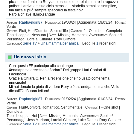
piccolo confronto tra Rory adolescente e Lorelai, mentre la ragazza
patisce l arrivo del suo ciclo mensile.....storiella semplice semplice,
ma mica si può sempre spaccarci la testa no?
Parola chiave: Il.mio.sangue
Autore:
Raphaelgirl87
|
Pubblicata:
19/03/24 | Aggiornata: 19/03/24 |
Rating:
Verde
Genere:
Fluff, Hurt/Comfort, Slice of life |
Capitoli:
1 - One shot | Completa
Tipo di coppia: Nessuna |
Note:
Missing Moments |
Avvertimenti:
Spoiler!
Personaggi: Lorelai Gilmore, Rory Gilmore
Categoria:
Serie TV
>
Una mamma per amica
| Leggi le
1
recensioni
Un nuovo inizio
Con questa FF partecipo alla challenge
#enataprimalareccinaolaficcina? Del gruppo Hurt Confort di
Facebook!
Grazie a Chiara Q. Per la recensione che ho usato come tema
principale!
Mi hai donato la gioia di vedere Rory e Jess endgame, ma che Ve lo
dicoafffffa! Buona lettura!
Autore:
Raphaelgirl87
|
Pubblicata:
01/02/24 | Aggiornata: 01/02/24 |
Rating:
Verde
Genere:
Hurt/Comfort, Romantico, Sentimentale |
Capitoli:
1 - One shot |
Completa
Tipo di coppia: Het |
Note:
Missing Moments |
Avvertimenti:
Spoiler!
Personaggi: Jess Mariano, Lorelai Gilmore, Luke Danes, Rory Gilmore
Categoria:
Serie TV
>
Una mamma per amica
| Leggi le
1
recensioni