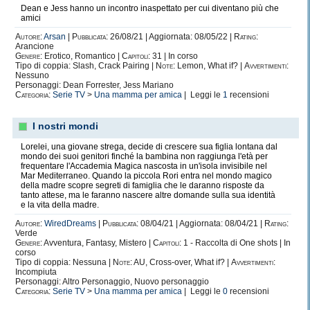
Dean e Jess hanno un incontro inaspettato per cui diventano più che
amici
Autore:
Arsan
|
Pubblicata:
26/08/21 | Aggiornata: 08/05/22 |
Rating:
Arancione
Genere:
Erotico, Romantico |
Capitoli:
31 | In corso
Tipo di coppia: Slash, Crack Pairing |
Note:
Lemon, What if? |
Avvertimenti:
Nessuno
Personaggi: Dean Forrester, Jess Mariano
Categoria:
Serie TV
>
Una mamma per amica
| Leggi le
1
recensioni
I nostri mondi
Lorelei, una giovane strega, decide di crescere sua figlia lontana dal
mondo dei suoi genitori finché la bambina non raggiunga l'età per
frequentare l'Accademia Magica nascosta in un'isola invisibile nel
Mar Mediterraneo. Quando la piccola Rori entra nel mondo magico
della madre scopre segreti di famiglia che le daranno risposte da
tanto attese, ma le faranno nascere altre domande sulla sua identità
e la vita della madre.
Autore:
WiredDreams
|
Pubblicata:
08/04/21 | Aggiornata: 08/04/21 |
Rating:
Verde
Genere:
Avventura, Fantasy, Mistero |
Capitoli:
1 - Raccolta di One shots | In
corso
Tipo di coppia: Nessuna |
Note:
AU, Cross-over, What if? |
Avvertimenti:
Incompiuta
Personaggi: Altro Personaggio, Nuovo personaggio
Categoria:
Serie TV
>
Una mamma per amica
| Leggi le
0
recensioni