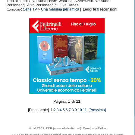
Tipo di coppia: Nessuna |
Note:
What if? |
Avvertimenti:
Nessuno
Personaggi: Altro Personaggio, Luke Danes
Categoria:
Serie TV
>
Una mamma per amica
| Leggi le
0
recensioni
Pagina
1
di
11
[Precedente] 1
2
3
4
5
6
7
8
9
10
11
[Prossimo]
© dal 2001, EFP (www.efpfanfic.net). Creato da Erika.
EFP non ha alcuna responsabilità per gli scritti pubblicati in esso, in quanto