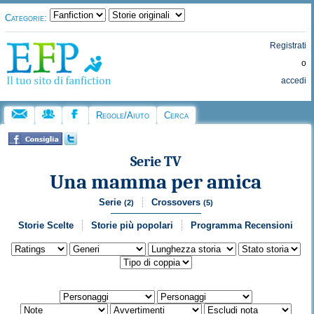
Categorie:
Registrati
o
accedi
Regole/Aiuto
Cerca
Serie TV
Una mamma per amica
Serie
Crossovers
(2)
(5)
Storie Scelte
Storie più popolari
Programma Recensioni