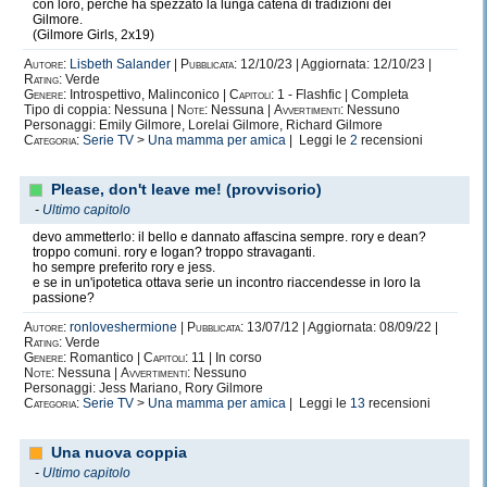
con loro, perché ha spezzato la lunga catena di tradizioni dei
Gilmore.
(Gilmore Girls, 2x19)
Autore:
Lisbeth Salander
|
Pubblicata:
12/10/23 | Aggiornata: 12/10/23 |
Rating:
Verde
Genere:
Introspettivo, Malinconico |
Capitoli:
1 - Flashfic | Completa
Tipo di coppia: Nessuna |
Note:
Nessuna |
Avvertimenti:
Nessuno
Personaggi: Emily Gilmore, Lorelai Gilmore, Richard Gilmore
Categoria:
Serie TV
>
Una mamma per amica
| Leggi le
2
recensioni
Please, don't leave me! (provvisorio)
-
Ultimo capitolo
devo ammetterlo: il bello e dannato affascina sempre. rory e dean?
troppo comuni. rory e logan? troppo stravaganti.
ho sempre preferito rory e jess.
e se in un'ipotetica ottava serie un incontro riaccendesse in loro la
passione?
Autore:
ronloveshermione
|
Pubblicata:
13/07/12 | Aggiornata: 08/09/22 |
Rating:
Verde
Genere:
Romantico |
Capitoli:
11 | In corso
Note:
Nessuna |
Avvertimenti:
Nessuno
Personaggi: Jess Mariano, Rory Gilmore
Categoria:
Serie TV
>
Una mamma per amica
| Leggi le
13
recensioni
Una nuova coppia
-
Ultimo capitolo