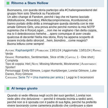
Ritorno a Stars Hollow
Buonasera, con questa storia partecipo alla #Challengeweekend del
gruppo Non solo Sherlock su Facebook!
Un altro change di Fandom, perché i tag che mi hanno lasciato
(#disillusione, #lovestory, #felicitacompromessa, #confusione) mi
hanno portato dritto dritto a immaginare questa storiella con le mie
amate Gilmore Girls, una prova anche perché nomino la mia NOTP
suprema che è RoryxLogan.....non me ne vogliano i fan della coppia,
ma io li detestoooooo hehehe.....spero comunque di aver creato
qualcosa di decente! Nella mia storia, Rory ha appena scoperto di
essere incinta dello stronzet....hem, biondino....come reagirà?
Buona lettura come sempre!
Autore:
Raphaelgirl87
|
Pubblicata:
13/01/24 | Aggiornata: 13/01/24 |
Rating:
Verde
Genere:
Romantico, Sentimentale, Slice of life |
Capitoli:
1 - One shot |
Completa
Tipo di coppia: Het |
Note:
Missing Moments, Movieverse |
Avvertimenti:
Spoiler!
Personaggi: Emily Gilmore, Logan Huntzberger, Lorelai Gilmore, Luke
Danes, Rory Gilmore
Categoria:
Serie TV
>
Una mamma per amica
| Leggi le
0
recensioni
Al tempo giusto
Quando si vede riflessa negli occhi dei suoi genitori, Lorelai non
vede altro che delusione — perché è rimasta incinta a sedici anni,
perché non si è sposata con il padre di sua figlia, perché ha preferito
vivere lavorando come cameriera piuttosto che continuare a stare