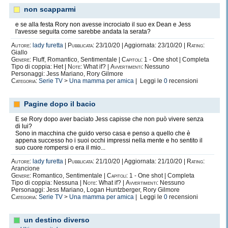
non scapparmi
e se alla festa Rory non avesse incrociato il suo ex Dean e Jess
l'avesse seguita come sarebbe andata la serata?
Autore:
lady furetta
|
Pubblicata:
23/10/20 | Aggiornata: 23/10/20 |
Rating:
Giallo
Genere:
Fluff, Romantico, Sentimentale |
Capitoli:
1 - One shot | Completa
Tipo di coppia: Het |
Note:
What if? |
Avvertimenti:
Nessuno
Personaggi: Jess Mariano, Rory Gilmore
Categoria:
Serie TV
>
Una mamma per amica
| Leggi le
0
recensioni
Pagine dopo il bacio
E se Rory dopo aver baciato Jess capisse che non può vivere senza
di lui?
Sono in macchina che guido verso casa e penso a quello che è
appena successo ho i suoi occhi impressi nella mente e ho sentito il
suo cuore rompersi o era il mio...
Autore:
lady furetta
|
Pubblicata:
21/10/20 | Aggiornata: 21/10/20 |
Rating:
Arancione
Genere:
Romantico, Sentimentale |
Capitoli:
1 - One shot | Completa
Tipo di coppia: Nessuna |
Note:
What if? |
Avvertimenti:
Nessuno
Personaggi: Jess Mariano, Logan Huntzberger, Rory Gilmore
Categoria:
Serie TV
>
Una mamma per amica
| Leggi le
0
recensioni
un destino diverso