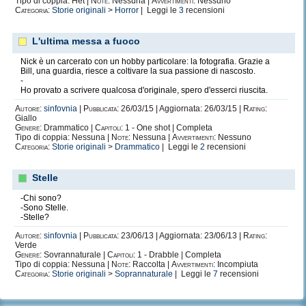
Tipo di coppia: Het |
Note:
Nessuna |
Avvertimenti:
Nessuno
Categoria:
Storie originali
>
Horror
| Leggi le
3
recensioni
L'ultima messa a fuoco
Nick è un carcerato con un hobby particolare: la fotografia. Grazie a
Bill, una guardia, riesce a coltivare la sua passione di nascosto.
-
Ho provato a scrivere qualcosa d'originale, spero d'esserci riuscita.
Autore:
sinfovnia
|
Pubblicata:
26/03/15 | Aggiornata: 26/03/15 |
Rating:
Giallo
Genere:
Drammatico |
Capitoli:
1 - One shot | Completa
Tipo di coppia: Nessuna |
Note:
Nessuna |
Avvertimenti:
Nessuno
Categoria:
Storie originali
>
Drammatico
| Leggi le
2
recensioni
Stelle
-Chi sono?
-Sono Stelle.
-Stelle?
Autore:
sinfovnia
|
Pubblicata:
23/06/13 | Aggiornata: 23/06/13 |
Rating:
Verde
Genere:
Sovrannaturale |
Capitoli:
1 - Drabble | Completa
Tipo di coppia: Nessuna |
Note:
Raccolta |
Avvertimenti:
Incompiuta
Categoria:
Storie originali
>
Soprannaturale
| Leggi le
7
recensioni