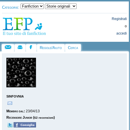
Categorie:
Registrati
o
accedi
Regole/Aiuto
Cerca
sinfovnia
Membro dal:
23/04/13
Recensore Junior
(
)
62 recensioni