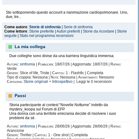
Sto sottoponendo questo account a rianimazione cardiopolmonare. Uno,
due, tre...
Come autore
:
Storie di sinfovnia
|
Serie di sinfovnia
Come lettore
:
Storie preferite
|
Autori preferiti
|
Storie da ricordare
|
Storie
seguite
|
Stato nel programma recensioni
La mia collega
Due colleghe sono divise da una barriera linguistica immensa.
Autore:
sinfovnia
|
Pubblicata:
18/07/26 | Aggiornata: 18/07/26 |
Rating:
Verde
Genere:
Slice of life, Triste |
Capitoli:
1 - Flashfic | Completa
Tipo di coppia: Nessuna |
Note:
Nessuna |
Avvertimenti:
Nessuno
Categoria:
Storie originali
>
Introspettivo
| Leggi le
0
recensioni
Passi
Storia partecipante al contest “Novelle Notturne” indetto da
mystery_koopa sul Forum di EFP.
Una donna con una terribile emicrania decide di risolvere i suoi
problemi da sé.
Autore:
sinfovnia
|
Pubblicata:
28/06/26 | Aggiornata: 28/06/26 |
Rating:
Arancione
Genere:
Thriller |
Capitoli:
1 - One shot | Completa