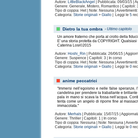
Autore:
LittleBlackAngel
| Pubblicata: 09/03/15 | A
Genere: Generale, Mistero, Romantico | Capitoli: 3
Tipo di coppia: Het | Note: Nessuna | Avvertiment
Categoria:
Storie originali
>
Giallo
| Leggi le
5
rec
Dietro la tua ombra
-
Ultimo capitolo
Un amore fraterno che porta al crollo della fiduc
E' una storia protetta da COPYRIGHT. Qualsiasi 
Caterina Losi©2015
Autore:
Hoshi_Rin
| Pubblicata: 26/06/15 | Aggior
Genere: Suspence | Capitoli: 3 | In corso
Tipo di coppia: Het | Note: Nessuna | Avvertiment
Categoria:
Storie originali
>
Giallo
| Leggi le
0
rec
anime peccatrici
"Immersi nell’egoismo e nelle false speranze,
candelina per prendere la traballante e brillant
pala in mano si scava la fossa nell’acqua. Cont
tenta come un angelo di riporre fine al massac
immacolata."
Autore:
Merhals
| Pubblicata: 15/07/15 | Aggiornat
Genere: Thriller | Capitoli: 1 | In corso
Tipo di coppia: Nessuna | Note: Nessuna | Avverti
Categoria:
Storie originali
>
Giallo
| Leggi le
0
rec