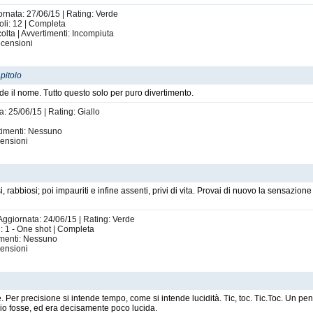
ornata: 27/06/15 | Rating: Verde
oli: 12 | Completa
olta | Avvertimenti: Incompiuta
censioni
pitolo
nde il nome. Tutto questo solo per puro divertimento.
a: 25/06/15 | Rating: Giallo
rtimenti: Nessuno
ensioni
i, rabbiosi; poi impauriti e infine assenti, privi di vita. Provai di nuovo la sensazion
 Aggiornata: 24/06/15 | Rating: Verde
: 1 - One shot | Completa
imenti: Nessuno
ensioni
ne. Per precisione si intende tempo, come si intende lucidità. Tic, toc. Tic.Toc. Un p
rio fosse, ed era decisamente poco lucida.