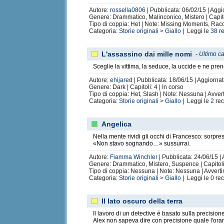
Autore:
rossella0806
| Pubblicata: 06/02/15 | Aggi
Genere: Drammatico, Malinconico, Mistero | Capit
Tipo di coppia: Het | Note: Missing Moments, Racc
Categoria:
Storie originali
>
Giallo
| Leggi le
38
re
L'assassino dai mille nomi
-
Ultimo ca
Sceglie la vittima, la seduce, la uccide e ne pre
Autore:
ehijared
| Pubblicata: 18/06/15 | Aggiornat
Genere: Dark | Capitoli: 4 | In corso
Tipo di coppia: Het, Slash | Note: Nessuna | Avve
Categoria:
Storie originali
>
Giallo
| Leggi le
2
rec
Angelica
Nella mente rividi gli occhi di Francesco: sorpres
«Non stavo sognando…» sussurrai.
Autore:
Fiamma Winchler
| Pubblicata: 24/06/15 |
Genere: Drammatico, Mistero, Suspence | Capitoli
Tipo di coppia: Nessuna | Note: Nessuna | Avvert
Categoria:
Storie originali
>
Giallo
| Leggi le
0
rec
Il lato oscuro della terra
Il lavoro di un detective é basato sulla precisio
Alex non sapeva dire con precisione quale l'ora