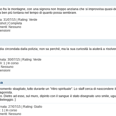
o fra le montagne, con una signora non troppo anziana che si improvvisa quasi-de
ia ben più lontana nel tempo di quanto possa sembrare.
ta: 31/07/15 | Rating: Verde
 shot | Completa
imenti: Nessuno
ensioni
a circondata dalla polizia; non sa perché, ma la sua curiosità la aiuterà a risolvere
rnata: 30/07/15 | Rating: Verde
: 1 | In corso
i: Nessuno
ensioni
sa
mento sbagliato, tutto durante un "ritiro spirituale". Lo staff cerca di nascondere i
tagonista.
etro. Dietro ad esso, sul muro, dipinto con il sangue è stato disegnato uno smile, u
ietreggio. ]
rnata: 27/07/15 | Rating: Giallo
 1 | In corso
imenti: Nessuno