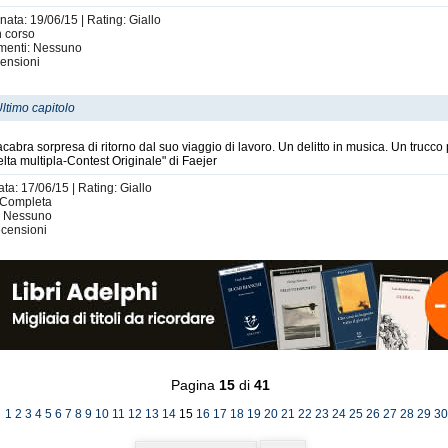
nata: 19/06/15 | Rating: Giallo
n corso
imenti: Nessuno
ensioni
ltimo capitolo
cabra sorpresa di ritorno dal suo viaggio di lavoro. Un delitto in musica. Un trucc
celta multipla-Contest Originale" di Faejer
ta: 17/06/15 | Rating: Giallo
| Completa
i: Nessuno
censioni
Pagina
15
di
41
]
1
2
3
4
5
6
7
8
9
10
11
12
13
14
15
16
17
18
19
20
21
22
23
24
25
26
27
28
29
30