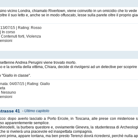
sino vicino Londra, chiamato Rivertown, viene coinvolto in un omicidio che lo vede
tre il suo letto e, anche se in modo offuscato, lesse sulla parete oltre il proprio giacigl
: 13/07/15 | Rating: Rosso
| In corso
 Contenuti forti, Violenza
ensioni
ssettenne Andrea Perugini viene trovato morto.
so e la sorella della vittima, Chiara, decide di rivolgersi ad un detective per scopri
 "Giallo in classe".
nata: 04/07/15 | Rating: Giallo
leta
i: Nessuno
ensioni
lstrasse 41
-
Ultimo capitolo
cco: dopo averlo lasciato a Porto Ercole, in Toscana, alle prese con misteriose spar
caso apparentemente semplice.
hirodelli, la burbera questore e, ovviamente Ginevra, la studentessa di Archeologia e
 che si rivelerà una piacevole ed inaspettata compagnia.
anni prima, appare lontana, ma ben presto Terenzi dovrà ricredersi, perchè nulla