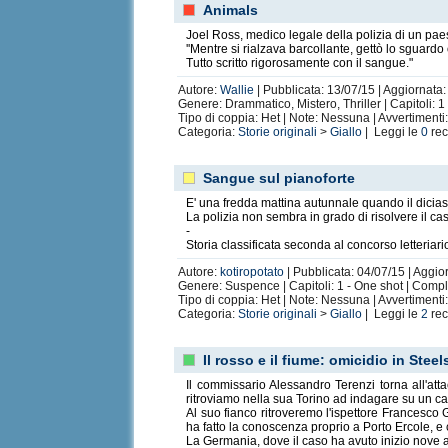
Animals
Joel Ross, medico legale della polizia di un pae
''Mentre si rialzava barcollante, gettò lo sguardo ol
Tutto scritto rigorosamente con il sangue."
Autore:
Wallie
| Pubblicata: 13/07/15 | Aggiornata
Genere: Drammatico, Mistero, Thriller | Capitoli: 1 
Tipo di coppia: Het | Note: Nessuna | Avvertimenti:
Categoria:
Storie originali
>
Giallo
| Leggi le
0
rec
Sangue sul pianoforte
E' una fredda mattina autunnale quando il dicia
La polizia non sembra in grado di risolvere il ca
-
Storia classificata seconda al concorso letteriario
Autore:
kotiropotato
| Pubblicata: 04/07/15 | Aggior
Genere: Suspence | Capitoli: 1 - One shot | Comp
Tipo di coppia: Het | Note: Nessuna | Avvertiment
Categoria:
Storie originali
>
Giallo
| Leggi le
2
rec
Il rosso e il fiume: omicidio in Stee
Il commissario Alessandro Terenzi torna all'atta
ritroviamo nella sua Torino ad indagare su un 
Al suo fianco ritroveremo l'ispettore Francesco G
ha fatto la conoscenza proprio a Porto Ercole, e
La Germania, dove il caso ha avuto inizio nove 