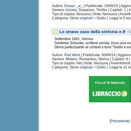
Autore:
Eowyn _w_
| Pubblicata: 19/06/15 | Aggior
Genere: Azione, Suspence, Thriller | Capitoli: 1 | I
Tipo di coppia: Nessuna | Note: Nessuna | Avvert
Categoria:
Storie originali
>
Giallo
| Leggi le
0
rec
Lo strano caso della sinfonia n.9
-
U
Settembre 1881, Vienna
Dankmar Schuster, scrittore verista, trova una ma
Storia partecipante al contest a turni "Giallo a s
Autore:
Red Wind
| Pubblicata: 30/06/14 | Aggiorna
Genere: Mistero, Romantico, Storico | Capitoli: 6 
Tipo di coppia: Het | Note: Nessuna | Avvertiment
Categoria:
Storie originali
>
Giallo
| Leggi le
42
re
[Precedente