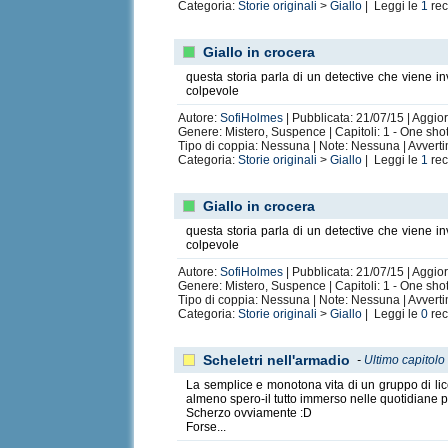
Categoria:
Storie originali
>
Giallo
| Leggi le
1
rec
Giallo in crocera
questa storia parla di un detective che viene inv
colpevole
Autore:
SofiHolmes
| Pubblicata: 21/07/15 | Aggio
Genere: Mistero, Suspence | Capitoli: 1 - One sho
Tipo di coppia: Nessuna | Note: Nessuna | Avvert
Categoria:
Storie originali
>
Giallo
| Leggi le
1
rec
Giallo in crocera
questa storia parla di un detective che viene inv
colpevole
Autore:
SofiHolmes
| Pubblicata: 21/07/15 | Aggio
Genere: Mistero, Suspence | Capitoli: 1 - One sho
Tipo di coppia: Nessuna | Note: Nessuna | Avvert
Categoria:
Storie originali
>
Giallo
| Leggi le
0
rec
Scheletri nell'armadio
-
Ultimo capitolo
La semplice e monotona vita di un gruppo di lice
almeno spero-il tutto immerso nelle quotidiane pr
Scherzo ovviamente :D
Forse...