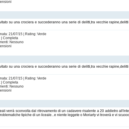
ensioni
itato su una crociera e succederanno una serie di delitti,tra vecchie rapine,delitti 
rnata: 21/07/15 | Rating: Verde
t | Completa
imenti: Nessuno
ensioni
itato su una crociera e succederanno una serie di delitti,tra vecchie rapine,delitti 
rnata: 21/07/15 | Rating: Verde
t | Completa
imenti: Nessuno
ensioni
ali verrà sconvolta dal ritrovamento di un cadavere risalente a 20 addietro all'in
oblematiche tipiche di un liceale...e niente leggete o Moriarty vi troverà e vi scuoo