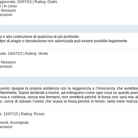
ggiornata: 20/07/15 | Rating: Giallo
 | In corso
i: Nessuno
ensioni
ia e alla costruzione di qualcosa di più profondo.
tipo di plagio o riproduzione non autorizzata può essere punibile legalmente.
nata: 16/07/15 | Rating: Verde
i: Nessuno
ensioni
 l’uomo spegne la propria esistenza con la leggerezza e l’innocenza che avrebb
e fiammella. Siamo destinati a morire, ad estinguerci come ogni cosa su questo pian
inua e continua, senza mai fermarsi, non smetterà perché la fossa non sarà mai ab
ro, cerca di salvare l’uomo che scava la fossa perché in fondo, nella mela marci
a: 15/07/15 | Rating: Rosso
menti: Incompiuta
ensioni