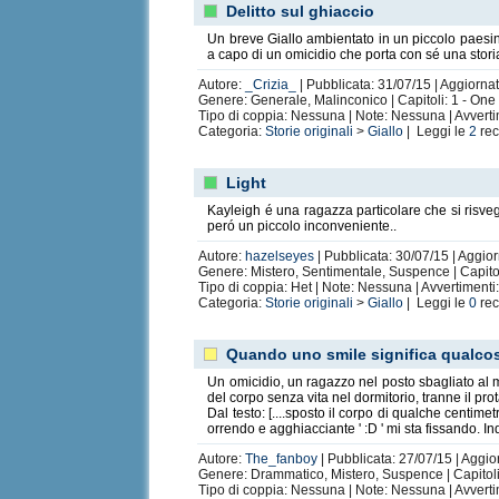
Delitto sul ghiaccio
Un breve Giallo ambientato in un piccolo paesin
a capo di un omicidio che porta con sé una stor
Autore:
_Crizia_
| Pubblicata: 31/07/15 | Aggiorna
Genere: Generale, Malinconico | Capitoli: 1 - One
Tipo di coppia: Nessuna | Note: Nessuna | Avvert
Categoria:
Storie originali
>
Giallo
| Leggi le
2
rec
Light
Kayleigh é una ragazza particolare che si risvegli
peró un piccolo inconveniente..
Autore:
hazelseyes
| Pubblicata: 30/07/15 | Aggio
Genere: Mistero, Sentimentale, Suspence | Capitoli
Tipo di coppia: Het | Note: Nessuna | Avvertiment
Categoria:
Storie originali
>
Giallo
| Leggi le
0
rec
Quando uno smile significa qualco
Un omicidio, un ragazzo nel posto sbagliato al mo
del corpo senza vita nel dormitorio, tranne il pro
Dal testo: [....sposto il corpo di qualche centim
orrendo e agghiacciante ' :D ' mi sta fissando. Ind
Autore:
The_fanboy
| Pubblicata: 27/07/15 | Aggio
Genere: Drammatico, Mistero, Suspence | Capitoli:
Tipo di coppia: Nessuna | Note: Nessuna | Avvert