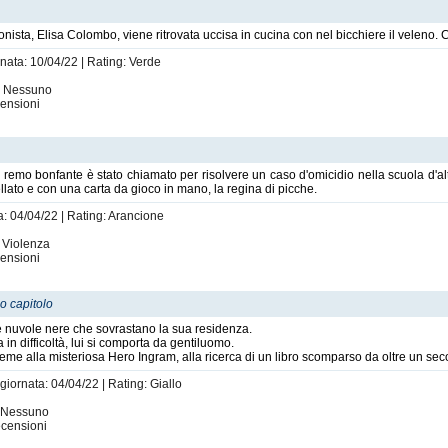
gonista, Elisa Colombo, viene ritrovata uccisa in cucina con nel bicchiere il veleno. 
rnata: 10/04/22 | Rating: Verde
i: Nessuno
ensioni
e remo bonfante è stato chiamato per risolvere un caso d'omicidio nella scuola d'alta
llato e con una carta da gioco in mano, la regina di picche.
a: 04/04/22 | Rating: Arancione
: Violenza
ensioni
o capitolo
 nuvole nere che sovrastano la sua residenza.
n difficoltà, lui si comporta da gentiluomo.
ieme alla misteriosa Hero Ingram, alla ricerca di un libro scomparso da oltre un sec
giornata: 04/04/22 | Rating: Giallo
: Nessuno
censioni