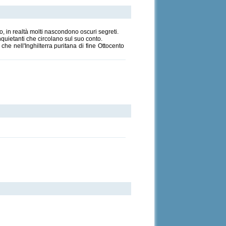
, in realtà molti nascondono oscuri segreti.
nquietanti che circolano sul suo conto.
e nell'Inghilterra puritana di fine Ottocento