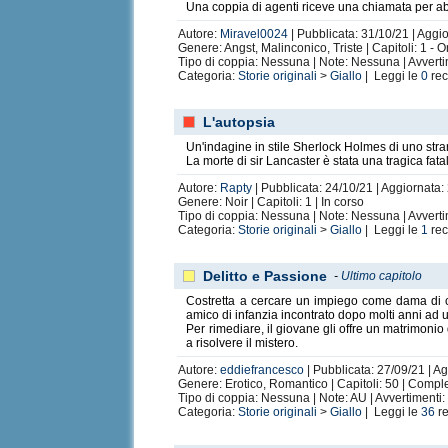
Una coppia di agenti riceve una chiamata per abu
Autore:
Miravel0024
| Pubblicata: 31/10/21 | Aggio
Genere: Angst, Malinconico, Triste | Capitoli: 1 - 
Tipo di coppia: Nessuna | Note: Nessuna | Avverti
Categoria:
Storie originali
>
Giallo
| Leggi le
0
rec
L'autopsia
Un'indagine in stile Sherlock Holmes di uno stra
La morte di sir Lancaster è stata una tragica fata
Autore:
Rapty
| Pubblicata: 24/10/21 | Aggiornata:
Genere: Noir | Capitoli: 1 | In corso
Tipo di coppia: Nessuna | Note: Nessuna | Avvertim
Categoria:
Storie originali
>
Giallo
| Leggi le
1
rec
Delitto e Passione
-
Ultimo capitolo
Costretta a cercare un impiego come dama di c
amico di infanzia incontrato dopo molti anni ad u
Per rimediare, il giovane gli offre un matrimonio
a risolvere il mistero.
Autore:
eddiefrancesco
| Pubblicata: 27/09/21 | Ag
Genere: Erotico, Romantico | Capitoli: 50 | Compl
Tipo di coppia: Nessuna | Note: AU | Avvertimenti
Categoria:
Storie originali
>
Giallo
| Leggi le
36
re