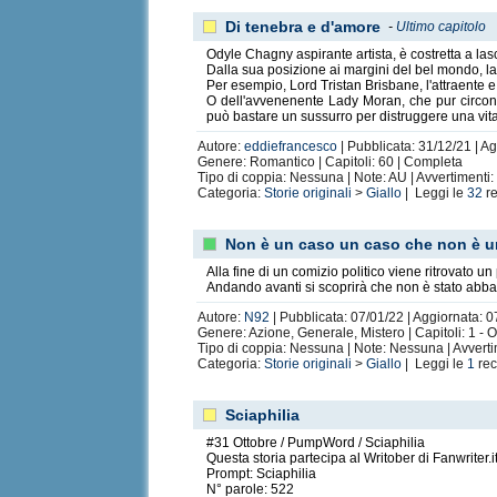
Di tenebra e d'amore
-
Ultimo capitolo
Odyle Chagny aspirante artista, è costretta a lasci
Dalla sua posizione ai margini del bel mondo, la
Per esempio, Lord Tristan Brisbane, l'attraente e
O dell'avvenenente Lady Moran, che pur circonda
può bastare un sussurro per distruggere una vita
Autore:
eddiefrancesco
| Pubblicata: 31/12/21 | Ag
Genere: Romantico | Capitoli: 60 | Completa
Tipo di coppia: Nessuna | Note: AU | Avvertimenti
Categoria:
Storie originali
>
Giallo
| Leggi le
32
re
Non è un caso un caso che non è u
Alla fine di un comizio politico viene ritrovato un
Andando avanti si scoprirà che non è stato abb
Autore:
N92
| Pubblicata: 07/01/22 | Aggiornata: 0
Genere: Azione, Generale, Mistero | Capitoli: 1 - 
Tipo di coppia: Nessuna | Note: Nessuna | Avvert
Categoria:
Storie originali
>
Giallo
| Leggi le
1
rec
Sciaphilia
#31 Ottobre / PumpWord / Sciaphilia
Questa storia partecipa al Writober di Fanwriter.i
Prompt: Sciaphilia
N° parole: 522