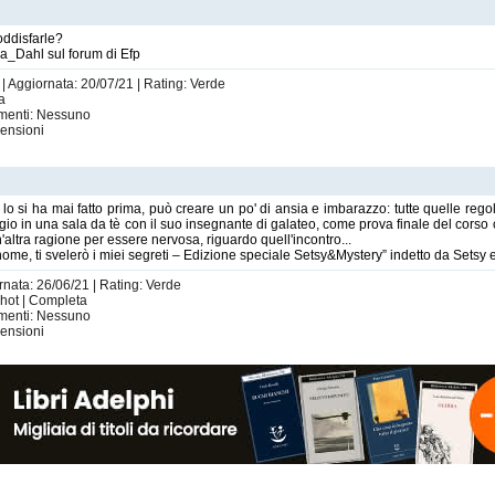
oddisfarle?
la_Dahl sul forum di Efp
 | Aggiornata: 20/07/21 | Rating: Verde
ta
imenti: Nessuno
ensioni
o si ha mai fatto prima, può creare un po' di ansia e imbarazzo: tutte quelle regole
iggio in una sala da tè con il suo insegnante di galateo, come prova finale del cors
altra ragione per essere nervosa, riguardo quell'incontro...
nome, ti svelerò i miei segreti – Edizione speciale Setsy&Mystery” indetto da Sets
rnata: 26/06/21 | Rating: Verde
shot | Completa
imenti: Nessuno
ensioni