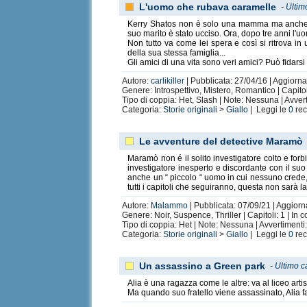
L'uomo che rubava caramelle
-
Ultim
Kerry Shatos non è solo una mamma ma anche un
suo marito è stato ucciso. Ora, dopo tre anni l'uo
Non tutto va come lei spera e così si ritrova in
della sua stessa famiglia...
Gli amici di una vita sono veri amici? Può fidarsi
Autore:
carlikiller
| Pubblicata: 27/04/16 | Aggiorna
Genere: Introspettivo, Mistero, Romantico | Capitoli
Tipo di coppia: Het, Slash | Note: Nessuna | Avve
Categoria:
Storie originali
>
Giallo
| Leggi le
0
rec
Le avventure del detective Maramò
Maramò non é il solito investigatore colto e for
investigatore inesperto e discordante con il su
anche un “ piccolo “ uomo in cui nessuno crede,
tutti i capitoli che seguiranno, questa non sarà la 
Autore:
Malammo
| Pubblicata: 07/09/21 | Aggiorna
Genere: Noir, Suspence, Thriller | Capitoli: 1 | In 
Tipo di coppia: Het | Note: Nessuna | Avvertiment
Categoria:
Storie originali
>
Giallo
| Leggi le
0
rec
Un assassino a Green park
-
Ultimo c
Alia è una ragazza come le altre: va al liceo arti
Ma quando suo fratello viene assassinato, Alia far