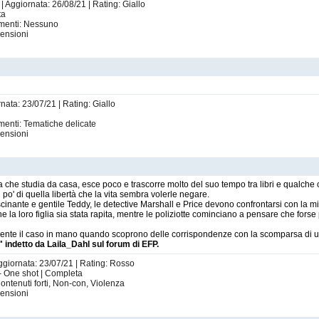
| Aggiornata: 26/08/21 | Rating: Giallo
ta
imenti: Nessuno
ensioni
nata: 23/07/21 | Rating: Giallo
menti: Tematiche delicate
ensioni
che studia da casa, esce poco e trascorre molto del suo tempo tra libri e qualche 
n po' di quella libertà che la vita sembra volerle negare.
scinante e gentile Teddy, le detective Marshall e Price devono confrontarsi con la m
he la loro figlia sia stata rapita, mentre le poliziotte cominciano a pensare che fors
amente il caso in mano quando scoprono delle corrispondenze con la scomparsa di u
ndetto da Laila_Dahl sul forum di EFP.
Aggiornata: 23/07/21 | Rating: Rosso
1 - One shot | Completa
Contenuti forti, Non-con, Violenza
ensioni