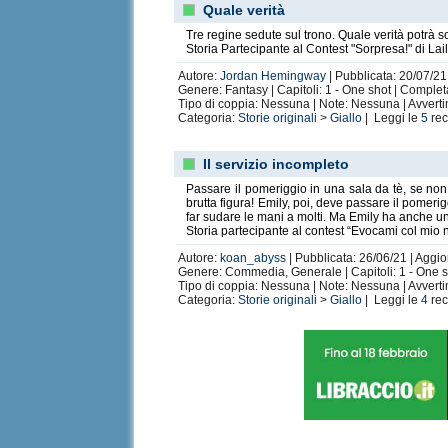
Quale verità
Tre regine sedute sul trono. Quale verità potrà s
Storia Partecipante al Contest "Sorpresa!" di Lai
Autore:
Jordan Hemingway
| Pubblicata: 20/07/21
Genere: Fantasy | Capitoli: 1 - One shot | Comple
Tipo di coppia: Nessuna | Note: Nessuna | Avvert
Categoria:
Storie originali
>
Giallo
| Leggi le
5
rec
Il servizio incompleto
Passare il pomeriggio in una sala da tè, se non l
brutta figura! Emily, poi, deve passare il pomer
far sudare le mani a molti. Ma Emily ha anche un'
Storia partecipante al contest “Evocami col mio 
Autore:
koan_abyss
| Pubblicata: 26/06/21 | Aggio
Genere: Commedia, Generale | Capitoli: 1 - One 
Tipo di coppia: Nessuna | Note: Nessuna | Avvert
Categoria:
Storie originali
>
Giallo
| Leggi le
4
rec