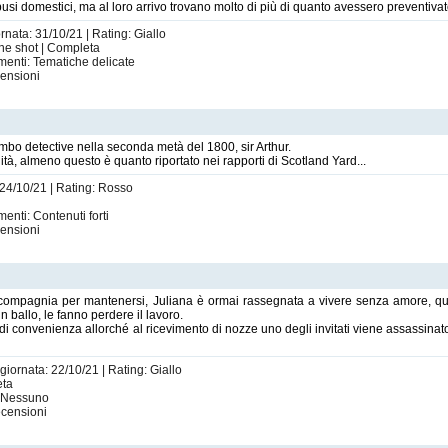
si domestici, ma al loro arrivo trovano molto di più di quanto avessero preventivat
rnata: 31/10/21 | Rating: Giallo
One shot | Completa
menti: Tematiche delicate
ensioni
mbo detective nella seconda metà del 1800, sir Arthur.
lità, almeno questo è quanto riportato nei rapporti di Scotland Yard...
 24/10/21 | Rating: Rosso
enti: Contenuti forti
ensioni
ompagnia per mantenersi, Juliana è ormai rassegnata a vivere senza amore, quan
n ballo, le fanno perdere il lavoro.
 di convenienza allorché al ricevimento di nozze uno degli invitati viene assassinato,
giornata: 22/10/21 | Rating: Giallo
eta
: Nessuno
censioni