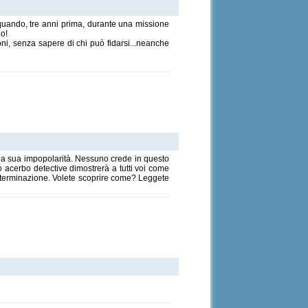
quando, tre anni prima, durante una missione
lo!
oni, senza sapere di chi può fidarsi...neanche
ì la sua impopolarità. Nessuno crede in questo
 acerbo detective dimostrerà a tutti voi come
determinazione. Volete scoprire come? Leggete