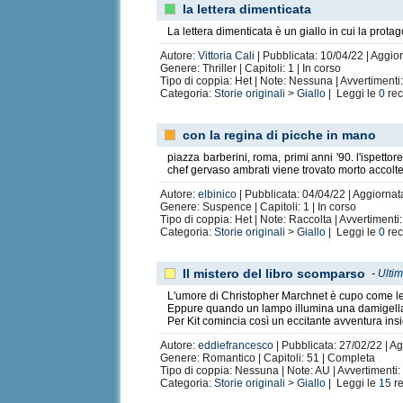
la lettera dimenticata
La lettera dimenticata è un giallo in cui la prota
Autore:
Vittoria Cali
| Pubblicata: 10/04/22 | Aggio
Genere: Thriller | Capitoli: 1 | In corso
Tipo di coppia: Het | Note: Nessuna | Avvertiment
Categoria:
Storie originali
>
Giallo
| Leggi le
0
rec
con la regina di picche in mano
piazza barberini, roma, primi anni '90. l'ispettor
chef gervaso ambrati viene trovato morto accolte
Autore:
elbinico
| Pubblicata: 04/04/22 | Aggiornat
Genere: Suspence | Capitoli: 1 | In corso
Tipo di coppia: Het | Note: Raccolta | Avvertimenti
Categoria:
Storie originali
>
Giallo
| Leggi le
0
rec
Il mistero del libro scomparso
-
Ultim
L'umore di Christopher Marchnet è cupo come le
Eppure quando un lampo illumina una damigella i
Per Kit comincia così un eccitante avventura ins
Autore:
eddiefrancesco
| Pubblicata: 27/02/22 | Ag
Genere: Romantico | Capitoli: 51 | Completa
Tipo di coppia: Nessuna | Note: AU | Avvertimenti
Categoria:
Storie originali
>
Giallo
| Leggi le
15
re