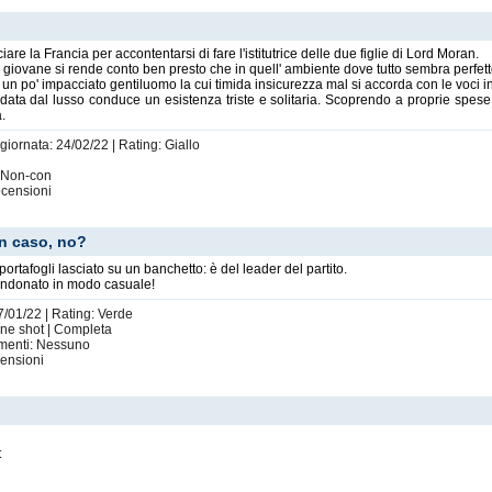
are la Francia per accontentarsi di fare l'istitutrice delle due figlie di Lord Moran.
 giovane si rende conto ben presto che in quell' ambiente dove tutto sembra perfetto
 un po' impacciato gentiluomo la cui timida insicurezza mal si accorda con le voci i
ta dal lusso conduce un esistenza triste e solitaria. Scoprendo a proprie spese ch
.
giornata: 24/02/22 | Rating: Giallo
: Non-con
censioni
n caso, no?
 portafogli lasciato su un banchetto: è del leader del partito.
andonato in modo casuale!
7/01/22 | Rating: Verde
One shot | Completa
imenti: Nessuno
ensioni
t