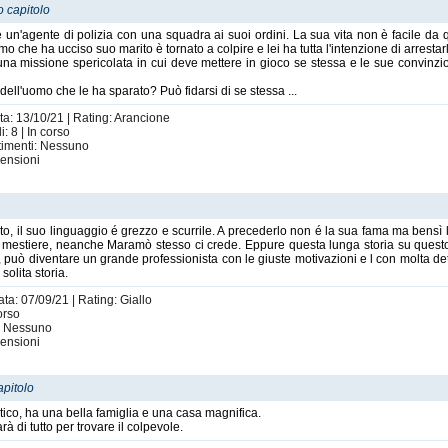
o capitolo
'agente di polizia con una squadra ai suoi ordini. La sua vita non è facile da 
mo che ha ucciso suo marito è tornato a colpire e lei ha tutta l'intenzione di arrestar
 una missione spericolata in cui deve mettere in gioco se stessa e le sue convinzi
 dell'uomo che le ha sparato? Può fidarsi di se stessa ...
ta: 13/10/21 | Rating: Arancione
: 8 | In corso
rtimenti: Nessuno
ensioni
bito, il suo linguaggio é grezzo e scurrile. A precederlo non é la sua fama ma bens
o mestiere, neanche Maramò stesso ci crede. Eppure questa lunga storia su questo
 può diventare un grande professionista con le giuste motivazioni e l con molta 
solita storia.
ta: 07/09/21 | Rating: Giallo
corso
i: Nessuno
ensioni
apitolo
stico, ha una bella famiglia e una casa magnifica.
à di tutto per trovare il colpevole.