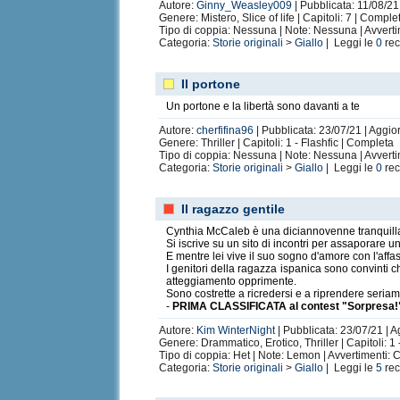
Autore:
Ginny_Weasley009
| Pubblicata: 11/08/21 
Genere: Mistero, Slice of life | Capitoli: 7 | Comple
Tipo di coppia: Nessuna | Note: Nessuna | Avvert
Categoria:
Storie originali
>
Giallo
| Leggi le
0
rec
Il portone
Un portone e la libertà sono davanti a te
Autore:
cherfifina96
| Pubblicata: 23/07/21 | Aggior
Genere: Thriller | Capitoli: 1 - Flashfic | Completa
Tipo di coppia: Nessuna | Note: Nessuna | Avverti
Categoria:
Storie originali
>
Giallo
| Leggi le
0
rec
Il ragazzo gentile
Cynthia McCaleb è una diciannovenne tranquilla 
Si iscrive su un sito di incontri per assaporare u
E mentre lei vive il suo sogno d'amore con l'affa
I genitori della ragazza ispanica sono convinti c
atteggiamento opprimente.
Sono costrette a ricredersi e a riprendere seri
-
PRIMA CLASSIFICATA al contest "Sorpresa!" i
Autore:
Kim WinterNight
| Pubblicata: 23/07/21 | 
Genere: Drammatico, Erotico, Thriller | Capitoli: 
Tipo di coppia: Het | Note: Lemon | Avvertimenti: 
Categoria:
Storie originali
>
Giallo
| Leggi le
5
rec