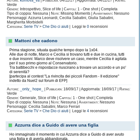
Autore:
komova_va
|
Pubblicata:
04/11/17 | Aggiornata: 04/11/17 |
Rating:
Verde
Genere:
Introspettivo, Slice of life |
Capitoli:
1 - One shot | Completa
Tipo di coppia: Nessuna |
Note:
Missing Moments |
Avvertimenti:
Nessuno
Personaggi: Azzurra Leonardi, Cecilia Sabatini, Giulia Sabatini,
Margherita Morbidelli
Categoria:
Serie TV
>
Che Dio ci aiuti
| Leggi le
0
recensioni
Mattoni che cadono
Prima stagione, situata qualche tempo dopo la 1x04.
Alle due di notte, Marco e Cecilia si trovano tutti e due in cucina, tutti
e due insonni: Marco deve risolvere un caso, mentre Cecilia è agitata
per il suo primo giorno al Conservatorio.
Tra battibecchi e rispostacce riuscirano a trovare un accordo e un po'
di serenità?
[partecipa al contest "La rivincita dei piccoli Fandom - II edizione"
indetto da Nuel2 sul forum di EFP]
Autore:
_only_ hope_
|
Pubblicata:
18/09/17 | Aggiornata: 18/09/17 |
Rating:
Verde
Genere:
Generale, Slice of life |
Capitoli:
1 - One shot | Completa
Tipo di coppia: Nessuna |
Note:
Nessuna |
Avvertimenti:
Nessuno
Personaggi: Cecilia Sabatini, Marco Ferrari
Categoria:
Serie TV
>
Che Dio ci aiuti
| Leggi le
4
recensioni
Azzurra dice a Guido di avere una figlia
Ho immaginato il momento in cui Azzurra dice a Guido di aver avuto
una figlia e di averla abbandonata.