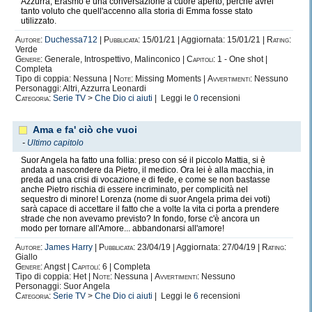
Azzurra, Erasmo e una conversazione a cuore aperto, perché avrei
tanto voluto che quell'accenno alla storia di Emma fosse stato
utilizzato.
Autore:
Duchessa712
|
Pubblicata:
15/01/21 | Aggiornata: 15/01/21 |
Rating:
Verde
Genere:
Generale, Introspettivo, Malinconico |
Capitoli:
1 - One shot |
Completa
Tipo di coppia: Nessuna |
Note:
Missing Moments |
Avvertimenti:
Nessuno
Personaggi: Altri, Azzurra Leonardi
Categoria:
Serie TV
>
Che Dio ci aiuti
| Leggi le
0
recensioni
Ama e fa' ciò che vuoi
-
Ultimo capitolo
Suor Angela ha fatto una follia: preso con sé il piccolo Mattia, si è
andata a nascondere da Pietro, il medico. Ora lei è alla macchia, in
preda ad una crisi di vocazione e di fede, e come se non bastasse
anche Pietro rischia di essere incriminato, per complicità nel
sequestro di minore! Lorenza (nome di suor Angela prima dei voti)
sarà capace di accettare il fatto che a volte la vita ci porta a prendere
strade che non avevamo previsto? In fondo, forse c'è ancora un
modo per tornare all'Amore... abbandonarsi all'amore!
Autore:
James Harry
|
Pubblicata:
23/04/19 | Aggiornata: 27/04/19 |
Rating:
Giallo
Genere:
Angst |
Capitoli:
6 | Completa
Tipo di coppia: Het |
Note:
Nessuna |
Avvertimenti:
Nessuno
Personaggi: Suor Angela
Categoria:
Serie TV
>
Che Dio ci aiuti
| Leggi le
6
recensioni