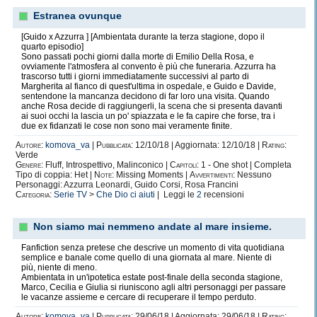
Estranea ovunque
[Guido x Azzurra ] [Ambientata durante la terza stagione, dopo il
quarto episodio]
Sono passati pochi giorni dalla morte di Emilio Della Rosa, e
ovviamente l'atmosfera al convento è più che funeraria. Azzurra ha
trascorso tutti i giorni immediatamente successivi al parto di
Margherita al fianco di quest'ultima in ospedale, e Guido e Davide,
sentendone la mancanza decidono di far loro una visita. Quando
anche Rosa decide di raggiungerli, la scena che si presenta davanti
ai suoi occhi la lascia un po' spiazzata e le fa capire che forse, tra i
due ex fidanzati le cose non sono mai veramente finite.
Autore:
komova_va
|
Pubblicata:
12/10/18 | Aggiornata: 12/10/18 |
Rating:
Verde
Genere:
Fluff, Introspettivo, Malinconico |
Capitoli:
1 - One shot | Completa
Tipo di coppia: Het |
Note:
Missing Moments |
Avvertimenti:
Nessuno
Personaggi: Azzurra Leonardi, Guido Corsi, Rosa Francini
Categoria:
Serie TV
>
Che Dio ci aiuti
| Leggi le
2
recensioni
Non siamo mai nemmeno andate al mare insieme.
Fanfiction senza pretese che descrive un momento di vita quotidiana
semplice e banale come quello di una giornata al mare. Niente di
più, niente di meno.
Ambientata in un'ipotetica estate post-finale della seconda stagione,
Marco, Cecilia e Giulia si riuniscono agli altri personaggi per passare
le vacanze assieme e cercare di recuperare il tempo perduto.
Autore:
komova_va
|
Pubblicata:
29/06/18 | Aggiornata: 29/06/18 |
Rating: