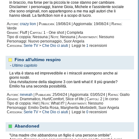
in braccio, ma forse per la piccola le cose stanno per cambiare.
Disclaimer: i personaggi, tranne Gioia, Michele e l'assistente sociale
che sono originali, non appartengono a me ma agli autori che li
hanno ideati. La fanfiction non è a scopo di lucro.
Autore:
crazy lion
|
Pubblicata:
19/08/24 | Aggiornata: 19/08/24 |
Rating:
Verde
Genere:
Fluff |
Capitoli:
1 - One shot | Completa
Tipo di coppia: Nessuna |
Note:
Nessuna |
Avvertimenti:
Nessuno
Personaggi: Nuovo personaggio, Suor Angela
Categoria:
Serie TV
>
Che Dio ci aiuti
| Leggi le
1
recensioni
Fino all'ultimo respiro
-
Ultimo capitolo
La vita è stana ed imprevedibile e i miracoli avvengono anche ai
giorni nostri.
Una rivisitazione della stagione 3 con tanti what if. Il più grande?
Emilio ha una seconda possibilità.
Autore:
neveah
|
Pubblicata:
25/04/24 | Aggiornata: 03/05/24 |
Rating:
Giallo
Genere:
Drammatico, Hurt/Comfort, Slice of life |
Capitoli:
2 | In corso
Tipo di coppia: Het |
Note:
What if? |
Avvertimenti:
Nessuno
Personaggi: Emilio Della Rosa, Margherita Morbidelli, Suor Angela
Categoria:
Serie TV
>
Che Dio ci aiuti
| Leggi le
0
recensioni
Abandoned
"Una madre che abbandona un figlio è una persona orribile".