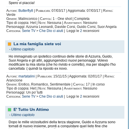
Spero vi piaccia!
Autore:
Butterfly8
|
Pubblicata:
07/03/17 | Aggiornata: 07/03/17 |
Rating:
Verde
Genere:
Malinconico |
Capitoli:
1 - One shot | Completa
Tipo di coppia: Het |
Note:
Nessuna |
Avvertimenti:
Nessuno
Personaggi: Azzurra Leonardi, Davide Corsi, Guido Corsi, Suor Angela
Categoria:
Serie TV
>
Che Dio ci aiuti
| Leggi le
2
recensioni
La mia famiglia siete voi
-
Ultimo capitolo
Ho immaginato un ipotetico continuo delle storie di Azzurra, Guido,
Suor Angela e gli altri, aggiungendoci nuovi personaggi. Volevo
modificare la mia storia (che ho rivisto e corretto), ma per sbaglio l'ho
cancellata :( quindi la riposto ex novo.
Autore:
martatalini
|
Pubblicata:
15/11/15 | Aggiornata: 02/01/17 |
Rating:
Arancione
Genere:
Erotico, Romantico, Sentimentale |
Capitoli:
17 | In corso
Tipo di coppia: Het |
Note:
Nessuna |
Avvertimenti:
Nessuno
Personaggi: Un po' tutti
Categoria:
Serie TV
>
Che Dio ci aiuti
| Leggi le
2
recensioni
E' Tutto Un Attimo
-
Ultimo capitolo
Dopo le mille vicissitudini della terza stagione, Guido e Azzurra sono
tornati di nuovo insieme, pronti a conquistare quel lieto fine che