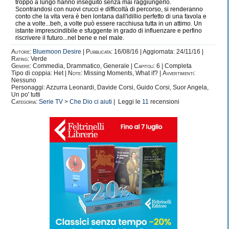
troppo a lungo hanno inseguito senza mai raggiungerlo.
Scontrandosi con nuovi crucci e difficoltà di percorso, si renderanno
conto che la vita vera è ben lontana dall'idillio perfetto di una favola e
che a volte...beh, a volte può essere racchiusa tutta in un attimo. Un
istante imprescindibile e sfuggente in grado di influenzare e perfino
riscrivere il futuro...nel bene e nel male.
Autore:
Bluemoon Desire
|
Pubblicata:
16/08/16 | Aggiornata: 24/11/16 |
Rating:
Verde
Genere:
Commedia, Drammatico, Generale |
Capitoli:
6 | Completa
Tipo di coppia: Het |
Note:
Missing Moments, What if? |
Avvertimenti:
Nessuno
Personaggi: Azzurra Leonardi, Davide Corsi, Guido Corsi, Suor Angela,
Un po' tutti
Categoria:
Serie TV
>
Che Dio ci aiuti
| Leggi le
11
recensioni