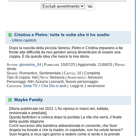
Cristina e Pietro: tutte le volte che ti ho scelto
-
Ultimo capitolo
Dopo la nascita della piccola Serena, Pietro e Cristina imparano a far
fronte alle difficoltà da neo genitori senza dimenticare di essere una
coppia. È da questa idea che nasce la mia storia
Autore:
giovanna_04
|
Pubblicata:
10/07/25 | Aggiornata: 21/08/25 |
Rating:
Verde
Genere:
Romantico, Sentimentale |
Capitoli:
10 | Completa
Tipo di coppia: Het |
Note:
Nessuna |
Avvertimenti:
Nessuno
Personaggi: Altri, Azzurra Leonardi, Nuovo personaggio
Categoria:
Serie TV
>
Che Dio ci aiuti
| Leggi le
1
recensioni
Maybe Family
[Storia pubblicata nel 2022. L'ho ripresa in mano ieri, editata,
revisionata e ampliata].
Questa fanfiction si colloca dopo la puntata La vita che verrà, il finale
della quarta stagione.
Cos'è successo alla bambina abbandonata in convento, che Suor
Angela ha trovato e che la madre, in ospedale, non ha voluto tenere?
Suor Angela si reca ogni giorno a vedere come si sente e la prende