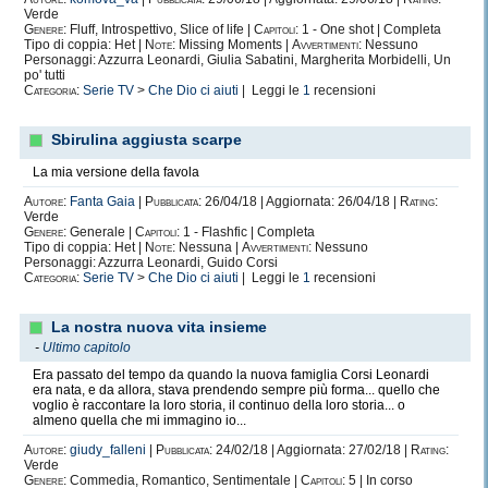
Verde
Genere:
Fluff, Introspettivo, Slice of life |
Capitoli:
1 - One shot | Completa
Tipo di coppia: Het |
Note:
Missing Moments |
Avvertimenti:
Nessuno
Personaggi: Azzurra Leonardi, Giulia Sabatini, Margherita Morbidelli, Un
po' tutti
Categoria:
Serie TV
>
Che Dio ci aiuti
| Leggi le
1
recensioni
Sbirulina aggiusta scarpe
La mia versione della favola
Autore:
Fanta Gaia
|
Pubblicata:
26/04/18 | Aggiornata: 26/04/18 |
Rating:
Verde
Genere:
Generale |
Capitoli:
1 - Flashfic | Completa
Tipo di coppia: Het |
Note:
Nessuna |
Avvertimenti:
Nessuno
Personaggi: Azzurra Leonardi, Guido Corsi
Categoria:
Serie TV
>
Che Dio ci aiuti
| Leggi le
1
recensioni
La nostra nuova vita insieme
-
Ultimo capitolo
Era passato del tempo da quando la nuova famiglia Corsi Leonardi
era nata, e da allora, stava prendendo sempre più forma... quello che
voglio è raccontare la loro storia, il continuo della loro storia... o
almeno quella che mi immagino io...
Autore:
giudy_falleni
|
Pubblicata:
24/02/18 | Aggiornata: 27/02/18 |
Rating:
Verde
Genere:
Commedia, Romantico, Sentimentale |
Capitoli:
5 | In corso