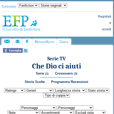
Categorie:
Registrati
o
accedi
Regole/Aiuto
Cerca
Serie TV
Che Dio ci aiuti
Serie
Crossovers
(1)
(3)
Storie Scelte
Programma Recensioni