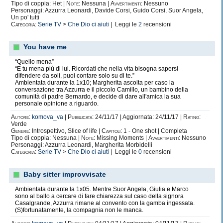
Tipo di coppia: Het |
Note:
Nessuna |
Avvertimenti:
Nessuno
Personaggi: Azzurra Leonardi, Davide Corsi, Guido Corsi, Suor Angela,
Un po' tutti
Categoria:
Serie TV
>
Che Dio ci aiuti
| Leggi le
2
recensioni
You have me
“Quello mena”
“E tu mena più di lui. Ricordati che nella vita bisogna sapersi
difendere da soli, puoi contare solo su di te.”
Ambientata durante la 1x10; Margherita ascolta per caso la
conversazione tra Azzurra e il piccolo Camillo, un bambino della
comunità di padre Bernardo, e decide di dare all'amica la sua
personale opinione a riguardo.
Autore:
komova_va
|
Pubblicata:
24/11/17 | Aggiornata: 24/11/17 |
Rating:
Verde
Genere:
Introspettivo, Slice of life |
Capitoli:
1 - One shot | Completa
Tipo di coppia: Nessuna |
Note:
Missing Moments |
Avvertimenti:
Nessuno
Personaggi: Azzurra Leonardi, Margherita Morbidelli
Categoria:
Serie TV
>
Che Dio ci aiuti
| Leggi le
0
recensioni
Baby sitter improvvisate
Ambientata durante la 1x05. Mentre Suor Angela, Giulia e Marco
sono al ballo a cercare di fare chiarezza sul caso della signora
Casalgrande, Azzurra rimane al convento con la gamba ingessata.
(S)fortunatamente, la compagnia non le manca.