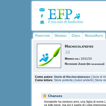
Fanfiction
Originali
Cerca
Regole/Aiuto
Hischocolateeyes
Membro dal:
10/11/10
Recensore Junior
(
)
84 recensioni
Come autore
:
Storie di Hischocolateeyes
|
Serie di H
Come lettore
:
Storie preferite
|
Autori preferiti
|
Storie d
Chances
Annabelle ha ventuno anni, una figlia di nome Ly
va tutto bene, ma poi il padre di Lydia improvvi