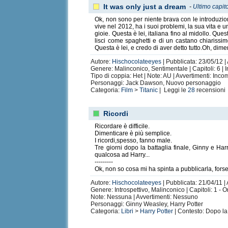
It was only just a dream
-
Ultimo capit
Ok, non sono per niente brava con le introduzion
vive nel 2012, ha i suoi problemi, la sua vita e 
gioie. Questa è lei, italiana fino al midollo. Que
lisci come spaghetti e di un castano chiarissimo
Questa è lei, e credo di aver detto tutto.Oh, di
Autore:
Hischocolateeyes
| Pubblicata: 23/05/12 |
Genere: Malinconico, Sentimentale | Capitoli: 6 | 
Tipo di coppia: Het | Note: AU | Avvertimenti: Inco
Personaggi: Jack Dawson, Nuovo personaggio
Categoria:
Film
>
Titanic
| Leggi le
28
recensioni
Ricordi
Ricordare è difficile.
Dimenticare è più semplice.
I ricordi,spesso, fanno male.
Tre giorni dopo la battaglia finale, Ginny e Ha
qualcosa ad Harry...
---------
Ok, non so cosa mi ha spinta a pubblicarla, forse l
Autore:
Hischocolateeyes
| Pubblicata: 21/04/11 |
Genere: Introspettivo, Malinconico | Capitoli: 1 - 
Note: Nessuna | Avvertimenti: Nessuno
Personaggi: Ginny Weasley, Harry Potter
Categoria:
Libri
>
Harry Potter
| Contesto: Dopo la