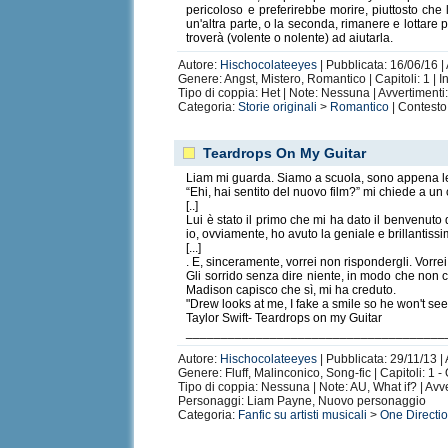
pericoloso e preferirebbe morire, piuttosto che
un'altra parte, o la seconda, rimanere e lottare
troverà (volente o nolente) ad aiutarla.
Autore:
Hischocolateeyes
| Pubblicata: 16/06/16 |
Genere: Angst, Mistero, Romantico | Capitoli: 1 | I
Tipo di coppia: Het | Note: Nessuna | Avvertimenti
Categoria:
Storie originali
>
Romantico
| Contesto
Teardrops On My Guitar
Liam mi guarda. Siamo a scuola, sono appena le n
“Ehi, hai sentito del nuovo film?” mi chiede a un 
[..]
Lui è stato il primo che mi ha dato il benvenuto
io, ovviamente, ho avuto la geniale e brillantis
[...]
. E, sinceramente, vorrei non rispondergli. Vorrei
Gli sorrido senza dire niente, in modo che non
Madison capisco che sì, mi ha creduto.
"Drew looks at me, I fake a smile so he won't see
Taylor Swift- Teardrops on my Guitar
_____________________________________
Autore:
Hischocolateeyes
| Pubblicata: 29/11/13 |
Genere: Fluff, Malinconico, Song-fic | Capitoli: 1 
Tipo di coppia: Nessuna | Note: AU, What if? | Av
Personaggi: Liam Payne, Nuovo personaggio
Categoria:
Fanfic su artisti musicali
>
One Directi