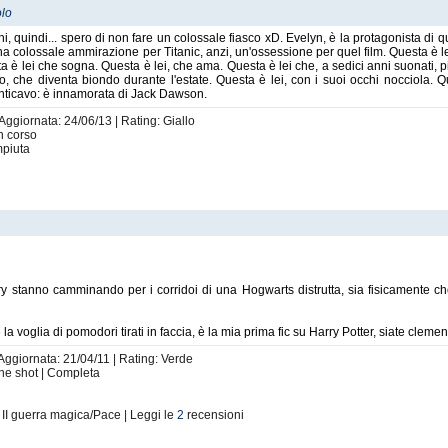
olo
i, quindi... spero di non fare un colossale fiasco xD. Evelyn, è la protagonista di
una colossale ammirazione per Titanic, anzi, un'ossessione per quel film. Questa è lei
sta è lei che sogna. Questa è lei, che ama. Questa è lei che, a sedici anni suonati, 
, che diventa biondo durante l'estate. Questa è lei, con i suoi occhi nocciola. Qu
menticavo: è innamorata di Jack Dawson.
 Aggiornata: 24/06/13 | Rating: Giallo
In corso
mpiuta
rry stanno camminando per i corridoi di una Hogwarts distrutta, sia fisicamente 
a voglia di pomodori tirati in faccia, è la mia prima fic su Harry Potter, siate clement
 Aggiornata: 21/04/11 | Rating: Verde
One shot | Completa
 II guerra magica/Pace | Leggi le
2
recensioni