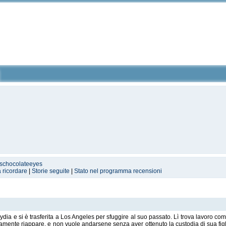
ischocolateeyes
a ricordare
|
Storie seguite
|
Stato nel programma recensioni
dia e si è trasferita a Los Angeles per sfuggire al suo passato. Lì trova lavoro com
samente riappare, e non vuole andarsene senza aver ottenuto la custodia di sua fig