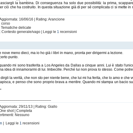
 lasciargli la bambina. Di conseguenza ha solo due possibilità: la prima, scappare
 per ciò che ha costruito. In questa situazione già di per sé complicata ci si mette
 Aggiornata: 16/06/16 | Rating: Arancione
n corso
: Tematiche delicate
: Contesto generale/vago | Leggi le
1
recensioni
ove meno dieci, ma io ho già i libri in mano, pronta per dirigermi a lezione.
certo punto.
 quando mi sono trasferita a Los Angeles da Dallas a cinque anni. Lui è stato l'unic
sima idea di innamorarmi di lui. Imbecille. Perché lui non prova lo stesso. Come pot
 dirgli la verità, che non sto per niente bene, che lui mi ha ferita, che lo amo e che
 capisca, e penso che sono proprio brava a mentire. Quando mi stampa un bacio s
"
_________________________
 Aggiornata: 29/11/13 | Rating: Giallo
- One shot | Completa
vertimenti: Nessuno
on
| Leggi le
1
recensioni