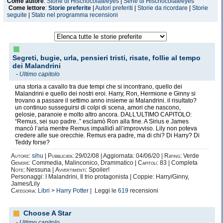
Come autore
:
Storie di Hischocolateeyes
|
Serie di Hischocolateeyes
Come lettore
:
Storie preferite
|
Autori preferiti
|
Storie da ricordare
|
Storie
seguite
|
Stato nel programma recensioni
Segreti, bugie, urla, pensieri tristi, risate, follie al tempo
dei Malandrini
-
Ultimo capitolo
una storia a cavallo tra due tempi che si incontrano, quello dei
Malandrini e quello dei nostri eroi. Harry, Ron, Hermione e Ginny si
trovano a passare il settimo anno insieme ai Malandrini. il risultato?
un continuo susseguirsi di colpi di scena, amori che nascono,
gelosie, paranoie e molto altro ancora. DALL'ULTIMO CAPITOLO:
“Remus, sei suo padre..” esclamò Ron alla fine. A Sirius e James
mancò l’aria mentre Remus impallidì all’improvviso. Lily non poteva
credere alle sue orecchie. Remus era padre, ma di chi? Di Harry? Di
Teddy forse?
Autore:
sihu
|
Pubblicata:
29/02/08 | Aggiornata: 04/06/20 |
Rating:
Verde
Genere:
Commedia, Malinconico, Drammatico |
Capitoli:
83 | Completa
Note:
Nessuna |
Avvertimenti:
Spoiler!
Personaggi: I Malandrini, Il trio protagonista | Coppie: Harry/Ginny,
James/Lily
Categoria:
Libri
>
Harry Potter
| Leggi le
619
recensioni
Choose A Star
-
Ultimo capitolo