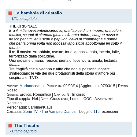
La bambola di cristallo
-
Ultimo capitolo
THE ORIGINALS
Era il millenovecentodiciannove, era l’apice di un impero, era colori,
musica, scoppi di sfrenata gioia e sfrenato dolore, sangue rosso e
fresco per tutti, abiti scuri e papillon, calici di champagne e donne
che per la prima volta non indossavano stoffe abbottonate fin sotto il
mento.
Il re, il mostro. Arrabbiato, oscuro, forte, appassionato, incerto, folle,
terrorizzato dalla solitudine.
Una giovane umana. Tenace, piena di luce, pura, amata, testarda.
Malata.
Tra fragilità che si vedono e altre che non si possono toccare
s’intrecciano le vite dei due protagonisti della storia d’amore più
sospirata di T.V.D.
Autore:
Marinaoceano
|
Pubblicata:
09/03/14 | Aggiornata: 07/03/15 |
Rating:
Rosso
Genere:
Erotico, Romantico |
Capitoli:
9 | In corso
Tipo di coppia: Het |
Note:
Cross-over, Lemon, OOC |
Avvertimenti:
Nessuno
Personaggi: Caroline\Klaus
Categoria:
Serie TV
>
The Vampire Diaries
| Leggi le
115
recensioni
The Theatre
-
Ultimo capitolo