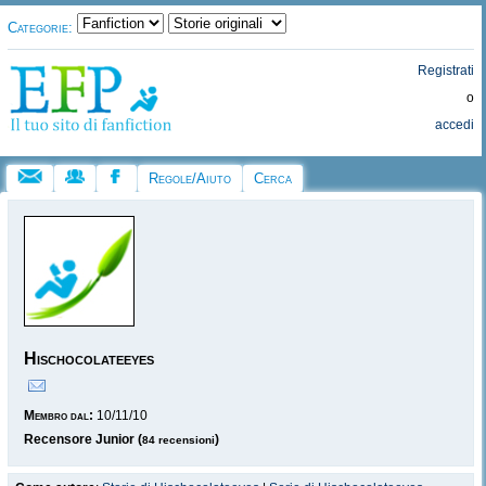
Categorie:
Registrati
o
accedi
Regole/Aiuto
Cerca
Hischocolateeyes
Membro dal:
10/11/10
Recensore Junior (
)
84 recensioni