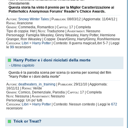
Onestamente.
Questa storia ha vinto il premio per la Miglior Caratterizzazione ai
Potterholics Anonymous Forums' Reader's Choice Awards.
Autore:
Snowy Winter Tales
|
Pubblicata:
08/03/12 | Aggiornata: 11/04/12 |
Rating:
Arancione
Genere:
Commedia, Romantico |
Capitoli:
17 | Completa
Tipo di coppia: Het |
Note:
Traduzione |
Avvertimenti:
Nessuno
Personaggi: Famiglia Weasley, Ginny Weasley, Harry Potter, Hermione
Granger, Ron Weasley | Coppie: Dean/Ginny, Harry/Ginny, Ron/Hermione
Categoria:
Libri
>
Harry Potter
| Contesto: II guerra magica/Libri 5-7 | Leggi
le
99
recensioni
Harry Potter e i doni riciclati della morte
-
Ultimo capitolo
Questa è la parodia scena per scena (o scema per scema) del film
"Harry Potter e i doni della morte"
Autore:
deatheaters_in_training
|
Pubblicata:
29/11/10 | Aggiornata:
16/11/11 |
Rating:
Verde
Genere:
Comico, Demenziale, Parodia |
Capitoli:
17 | Completa
Note:
Nessuna |
Avvertimenti:
Nessuno
Personaggi: Un po' tutti
Categoria:
Libri
>
Harry Potter
| Contesto: Nessun contesto | Leggi le
672
recensioni
Trick or Treat?