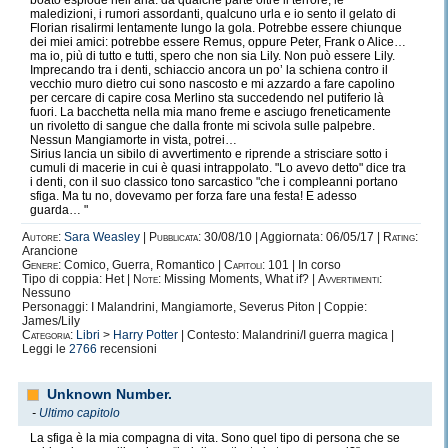
boato esplode nell’aria: da qualche parte oltre il terrore, le
maledizioni, i rumori assordanti, qualcuno urla e io sento il gelato di
Florian risalirmi lentamente lungo la gola. Potrebbe essere chiunque
dei miei amici: potrebbe essere Remus, oppure Peter, Frank o Alice…
ma io, più di tutto e tutti, spero che non sia Lily. Non può essere Lily.
Imprecando tra i denti, schiaccio ancora un po’ la schiena contro il
vecchio muro dietro cui sono nascosto e mi azzardo a fare capolino
per cercare di capire cosa Merlino sta succedendo nel putiferio là
fuori. La bacchetta nella mia mano freme e asciugo freneticamente
un rivoletto di sangue che dalla fronte mi scivola sulle palpebre.
Nessun Mangiamorte in vista, potrei…
Sirius lancia un sibilo di avvertimento e riprende a strisciare sotto i
cumuli di macerie in cui è quasi intrappolato. "Lo avevo detto" dice tra
i denti, con il suo classico tono sarcastico "che i compleanni portano
sfiga. Ma tu no, dovevamo per forza fare una festa! E adesso
guarda… "
Autore:
Sara Weasley
|
Pubblicata:
30/08/10 | Aggiornata: 06/05/17 |
Rating:
Arancione
Genere:
Comico, Guerra, Romantico |
Capitoli:
101 | In corso
Tipo di coppia: Het |
Note:
Missing Moments, What if? |
Avvertimenti:
Nessuno
Personaggi: I Malandrini, Mangiamorte, Severus Piton | Coppie:
James/Lily
Categoria:
Libri
>
Harry Potter
| Contesto: Malandrini/I guerra magica |
Leggi le
2766
recensioni
Unknown Number.
-
Ultimo capitolo
La sfiga è la mia compagna di vita. Sono quel tipo di persona che se