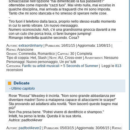
schiacciasse nell’opzione “hai dimenticato la tua password?”
otterrebbe come risposta “cazzi tuoi”. Mai vinto nulla, mai eccelso in
qualche disciplina, mai arrivata ai traguardi che mi sono imposta.
Tanto che mi sono stancata e ho smesso di sperare nelle cose.
-
Tiro fuori il telefono dalla tasca, proprio nello stesso esatto momento
in cui lo sento vibrare. Un nuovo messaggio.
Numero sconosciuto: Ash, c’è una grandissima gnocca davanti a me
con un culo che porca troia, ci farei bungee jumping!
Rimango interdetta qualche secondo. Cosa?
Autore:
extraordinharry
|
Pubblicata:
16/01/15 | Aggiornata: 13/08/15 |
Rating:
Arancione
Genere:
Commedia, Romantico |
Capitoli:
30 | Completa
Tipo di coppia: Het, Slash |
Note:
AU, Cross-over |
Avvertimenti:
Nessuno
Personaggi: Nuovo personaggio, Un po' tutti
Categoria:
Fanfic su artisti musicali
>
5 Seconds of Summer
| Leggi le
813
recensioni
Delicate
-
Ultimo capitolo
Rose "Rossa" Weasley è incinta. "Non sono grande abbastanza per
diventare madre! Sono a malapena capace di allacciarmi le scarpe!"
Sta provando ad adattarsi alla novità. "Non lascerò questo bagno mai
più!"
Non l'ha presa bene. "Potrei vivere di dentifricio e shampoo."
Infatti, ha perso la testa. Questa è la sua storia.
Autrice: padfoot4ever
Autore:
padfoot4ever2
|
Pubblicata:
05/03/15 | Aggiornata: 30/06/15 |
Rating: