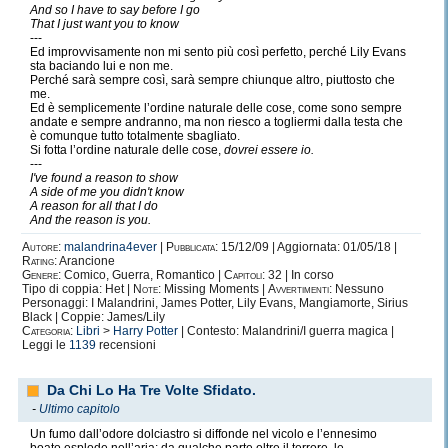
And so I have to say before I go
That I just want you to know
---
Ed improvvisamente non mi sento più così perfetto, perché Lily Evans
sta baciando lui e non me.
Perché sarà sempre così, sarà sempre chiunque altro, piuttosto che
me.
Ed è semplicemente l’ordine naturale delle cose, come sono sempre
andate e sempre andranno, ma non riesco a togliermi dalla testa che
è comunque tutto totalmente sbagliato.
Si fotta l’ordine naturale delle cose,
dovrei essere io.
---
I've found a reason to show
A side of me you didn't know
A reason for all that I do
And the reason is you.
Autore:
malandrina4ever
|
Pubblicata:
15/12/09 | Aggiornata: 01/05/18 |
Rating:
Arancione
Genere:
Comico, Guerra, Romantico |
Capitoli:
32 | In corso
Tipo di coppia: Het |
Note:
Missing Moments |
Avvertimenti:
Nessuno
Personaggi: I Malandrini, James Potter, Lily Evans, Mangiamorte, Sirius
Black | Coppie: James/Lily
Categoria:
Libri
>
Harry Potter
| Contesto: Malandrini/I guerra magica |
Leggi le
1139
recensioni
Da Chi Lo Ha Tre Volte Sfidato.
-
Ultimo capitolo
Un fumo dall’odore dolciastro si diffonde nel vicolo e l’ennesimo