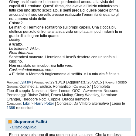
Ginny lasciò cadere il discorso, perdendosi ancora alla vista dei
capelli di Hermione. Quest’ultima, che aveva all’inizio minimizzato il
tutto con uno sbuffo scocciato, si sentì preda di quelle parole prima
ancora che il suo cervello avesse realizzato l’enormità di quanto gli
era appena stato detto.
Colore?
Le mani di Hermione scattarono sui propri capelli. Una ciocca blu
elettrico penzolò di fronte alla sua vista orripilata; in pochi istanti fu in
grado di collegare tutto quanto.
Malfoy.
Il ricatto.
Le lettere di Viktor.
Finta fidanzata.
Sentendosi mancare, Hermione si lasciò ricadere con un tonfo sul
cuscino.
Non era stato un incubo. Era tutto vero.
Così maledettamente vero.
« E’ finita. » Mormorò tragicamente al soffitto. « La mia vita è finita ».
Autore:
Lylasly
|
Pubblicata:
29/10/10 | Aggiornata: 26/02/15 |
Rating:
Rosso
Genere:
Commedia, Erotico, Romantico |
Capitoli:
57 | Completa
Tipo di coppia: Nessuna |
Note:
Lemon, OOC |
Avvertimenti:
Nessuno
Personaggi: Blaise Zabini, Draco Malfoy, Ginny Weasley, Hermione
Granger, Theodore Nott | Coppie: Draco/Hermione
Categoria:
Libri
>
Harry Potter
| Contesto: Da VI libro alternativo | Leggi le
1389
recensioni
Supereroi Falliti
-
Ultimo capitolo
Elena aveva bisogno di una persona che l’aiutasse. Che la rendesse