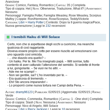
Arancione
Genere:
Comico, Fantasy, Romantico |
Capitoli:
35 | Completa
Tipo di coppia: Het |
Note:
Otherverse, Traduzione, What if? |
Avvertimenti:
Nessuno
Personaggi: Famiglia Potter, Famiglia Weasley, Rose Weasley, Scorpius
Malfoy | Coppie: Ron/Hermione, Rose/Scorpius, Teddy/Victorie
Categoria:
Libri
>
Harry Potter
| Contesto: Dopo la II guerra magica/Pace,
Nuova generazione | Leggi le
232
recensioni
I temibili Haiku di Will Solace
Certo, non che si aspettasse degli occhi a cuoricino, ma neanche
qualcosa di così raggelante.
Doveva essere proprio cotto per essere riuscito ad emozionarsi con
uno sguardo così omicida.
- ... che diavolo era quello? –
- Un haiku. Per te. Me l’ha insegnato papà. – Will sorrise, tutto
contento di aver catturato l’attenzione del semidio. Si sedette di fronte
a lui, gongolante. – Se vuoi ne ho altri. –
- Ade me ne scampi! –
- Non sei gentile, sai? L’ho inventato per te. –
- Era qualcosa di tremendo. –
- Ehi! Sto ancora imparando! –
- Lo proporrò come nuova tortura nei Campi della Pena. –
Autore:
dramy96123
|
Pubblicata:
02/05/15 | Aggiornata: 02/05/15 |
Rating:
Verde
Genere:
Comico, Commedia, Romantico |
Capitoli:
1 - One shot | Completa
Tipo di coppia: Slash |
Note:
Nessuna |
Avvertimenti:
Nessuno
Personaggi: Nico di Angelo, Will Solace
Categoria:
Libri
>
Percy Jackson
| Leggi le
10
recensioni