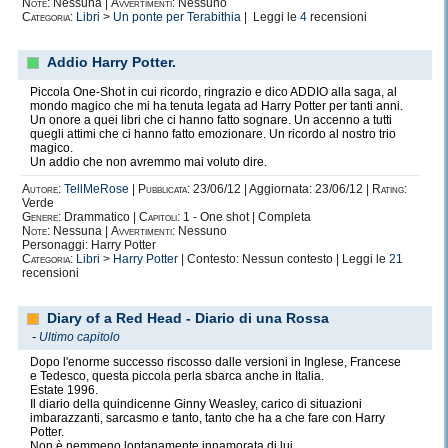
Note:
Nessuna |
Avvertimenti:
Nessuno
Categoria:
Libri
>
Un ponte per Terabithia
| Leggi le
4
recensioni
Addio Harry Potter.
Piccola One-Shot in cui ricordo, ringrazio e dico ADDIO alla saga, al
mondo magico che mi ha tenuta legata ad Harry Potter per tanti anni.
Un onore a quei libri che ci hanno fatto sognare. Un accenno a tutti
quegli attimi che ci hanno fatto emozionare. Un ricordo al nostro trio
magico.
Un addio che non avremmo mai voluto dire.
Autore:
TellMeRose
|
Pubblicata:
23/06/12 | Aggiornata: 23/06/12 |
Rating:
Verde
Genere:
Drammatico |
Capitoli:
1 - One shot | Completa
Note:
Nessuna |
Avvertimenti:
Nessuno
Personaggi: Harry Potter
Categoria:
Libri
>
Harry Potter
| Contesto: Nessun contesto | Leggi le
21
recensioni
Diary of a Red Head - Diario di una Rossa
-
Ultimo capitolo
Dopo l'enorme successo riscosso dalle versioni in Inglese, Francese
e Tedesco, questa piccola perla sbarca anche in Italia.
Estate 1996.
Il diario della quindicenne Ginny Weasley, carico di situazioni
imbarazzanti, sarcasmo e tanto, tanto che ha a che fare con Harry
Potter.
Non è nemmeno lontanamente innamorata di lui.