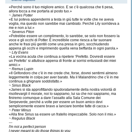
«Perché sono il tuo migliore amico. E se c’è qualcosa che ti pesa,
allora tocca a me portarla al posto tuo.»
~ James Potter
«E lui poteva appendermi a testa in giù tutte le volte che ne aveva
voglia, ma questo non sarebbe mai cambiato. Perché Lily sorrideva a
me e non a lui.»
~ Severus Piton
«Potrebbe essere un complimento, lo sarebbe, se solo non fossero la
voce e gli occhi di Potter. È incredibile come riesca a far suonare
anche le frasi più gentili come una presa in giro, socchiudendo
appena gli occhi e imprimendo quella vena beffarda in ogni parola.»
~ Lily Evans
«La vocina acuta che continua a ripetere ‘Prefetto. Dovresti essere
un Prefetto’ si attutisce appena di fronte ai sorrisi entusiasti dei miei
amici.»
~ Remus Lupin
«Il Grifondoro che c’è in me crede che, forse, dovrei sentirmi almeno
leggermente in colpa per aver barato. Ma il Malandrino che c’è in me
continua a ghignare soddisfatto.»
~ Sirius Black
«James si sta approfittando spudoratamente della nostra volontà di
risollevargli il morale, noi lo sappiamo, lui sa che noi sappiamo, ma
finiremo comunque a dare l’assalto alla Sala Comune dei
Serpeverde, perché a volte per essere un buon amico devi
semplicemente essere bravo a lanciare bombe fatte di cacca.»
~ Peter Minus
«Alla fine Sirius sa essere un fratello impeccabile. Solo non il mio.»
~ Regulus Black
---
I'm not a perfect person
I never meant to do those things to you