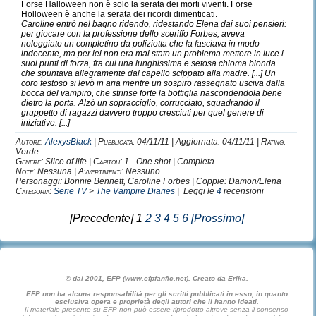
Forse Halloween non è solo la serata dei morti viventi. Forse
Holloween è anche la serata dei ricordi dimenticati.
Caroline entrò nel bagno ridendo, ridestando Elena dai suoi pensieri:
per giocare con la professione dello sceriffo Forbes, aveva
noleggiato un completino da poliziotta che la fasciava in modo
indecente, ma per lei non era mai stato un problema mettere in luce i
suoi punti di forza, fra cui una lunghissima e setosa chioma bionda
che spuntava allegramente dal capello scippato alla madre. [...] Un
coro festoso si levò in aria mentre un sospiro rassegnato usciva dalla
bocca del vampiro, che strinse forte la bottiglia nascondendola bene
dietro la porta. Alzò un sopracciglio, corrucciato, squadrando il
gruppetto di ragazzi davvero troppo cresciuti per quel genere di
iniziative. [...]
Autore:
AlexysBlack
|
Pubblicata:
04/11/11 | Aggiornata: 04/11/11 |
Rating:
Verde
Genere:
Slice of life |
Capitoli:
1 - One shot | Completa
Note:
Nessuna |
Avvertimenti:
Nessuno
Personaggi: Bonnie Bennett, Caroline Forbes | Coppie: Damon/Elena
Categoria:
Serie TV
>
The Vampire Diaries
| Leggi le
4
recensioni
[Precedente] 1
2
3
4
5
6
[Prossimo]
© dal 2001, EFP (www.efpfanfic.net). Creato da Erika.
EFP non ha alcuna responsabilità per gli scritti pubblicati in esso, in quanto
esclusiva opera e proprietà degli autori che li hanno ideati.
Il materiale presente su EFP non può essere riprodotto altrove senza il consenso