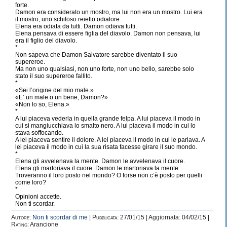
forte.
Damon era considerato un mostro, ma lui non era un mostro. Lui era
il mostro, uno schifoso reietto odiatore.
Elena era odiata da tutti. Damon odiava tutti.
Elena pensava di essere figlia del diavolo. Damon non pensava, lui
era il figlio del diavolo.
*
Non sapeva che Damon Salvatore sarebbe diventato il suo
supereroe.
Ma non uno qualsiasi, non uno forte, non uno bello, sarebbe solo
stato il suo supereroe fallito.
*
«Sei l’origine del mio male.»
«E’ un male o un bene, Damon?»
«Non lo so, Elena.»
*
A lui piaceva vederla in quella grande felpa. A lui piaceva il modo in
cui si mangiucchiava lo smalto nero. A lui piaceva il modo in cui lo
stava soffocando.
A lei piaceva sentire il dolore. A lei piaceva il modo in cui le parlava. A
lei piaceva il modo in cui la sua risata facesse girare il suo mondo.
*
Elena gli avvelenava la mente. Damon le avvelenava il cuore.
Elena gli martoriava il cuore. Damon le martoriava la mente.
Troveranno il loro posto nel mondo? O forse non c’è posto per quelli
come loro?
*
Opinioni accette.
Non ti scordar.
Autore:
Non ti scordar di me
|
Pubblicata:
27/01/15 | Aggiornata: 04/02/15 |
Rating:
Arancione