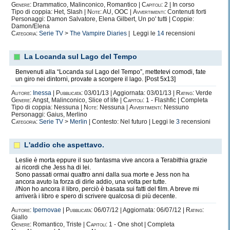
Genere:
Drammatico, Malinconico, Romantico |
Capitoli:
2 | In corso
Tipo di coppia: Het, Slash |
Note:
AU, OOC |
Avvertimenti:
Contenuti forti
Personaggi: Damon Salvatore, Elena Gilbert, Un po' tutti | Coppie:
Damon/Elena
Categoria:
Serie TV
>
The Vampire Diaries
| Leggi le
14
recensioni
La Locanda sul Lago del Tempo
Benvenuti alla “Locanda sul Lago del Tempo”, mettetevi comodi, fate
un giro nei dintorni, provate a scorgere il lago. [Post 5x13]
Autore:
Inessa
|
Pubblicata:
03/01/13 | Aggiornata: 03/01/13 |
Rating:
Verde
Genere:
Angst, Malinconico, Slice of life |
Capitoli:
1 - Flashfic | Completa
Tipo di coppia: Nessuna |
Note:
Nessuna |
Avvertimenti:
Nessuno
Personaggi: Gaius, Merlino
Categoria:
Serie TV
>
Merlin
| Contesto: Nel futuro | Leggi le
3
recensioni
L'addio che aspettavo.
Leslie è morta eppure il suo fantasma vive ancora a Terabithia grazie
ai ricordi che Jess ha di lei.
Sono passati ormai quattro anni dalla sua morte e Jess non ha
ancora avuto la forza di dirle addio, una volta per tutte.
//Non ho ancora il libro, perciò è basata sui fatti del film. A breve mi
arriverà i libro e spero di scrivere qualcosa di più decente.
Autore:
Ipernovae
|
Pubblicata:
06/07/12 | Aggiornata: 06/07/12 |
Rating:
Giallo
Genere:
Romantico, Triste |
Capitoli:
1 - One shot | Completa